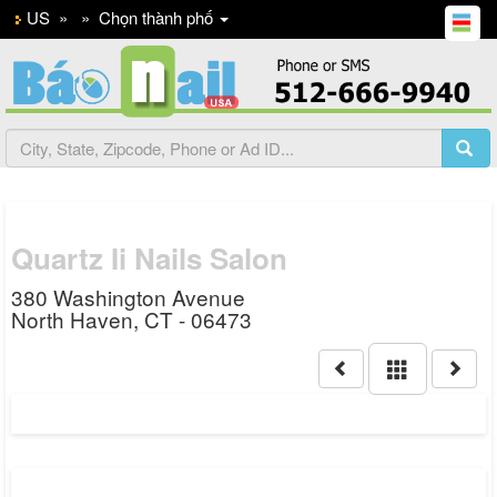
US
»
»
Chọn thành phố
Quartz Ii Nails Salon
380 Washington Avenue
North Haven, CT - 06473