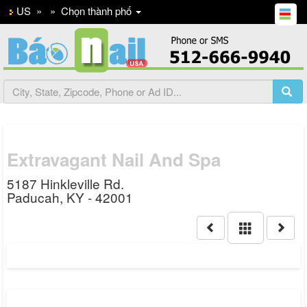
US
»
»
Chọn thành phố
Extravagant Nail And Spa
5187 Hinkleville Rd.
Paducah, KY - 42001