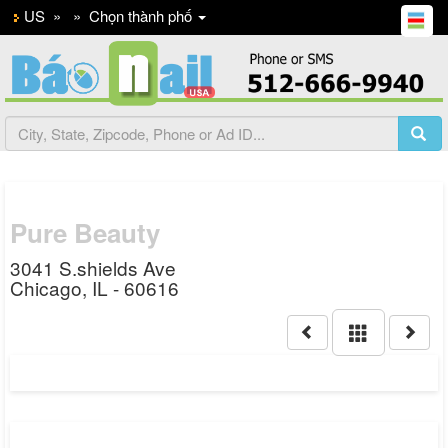
US
»
»
Chọn thành phố
Pure Beauty
3041 S.shields Ave
Chicago, IL - 60616