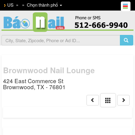
US
»
»
Chọn thành phố
Brownwood Nail Lounge
424 East Commerce St
Brownwood, TX - 76801