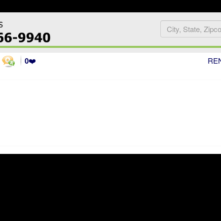
0
❤️
RE