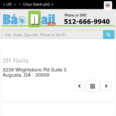
US
»
»
Chọn thành phố
2H Nails
3238 Wrightsboro Rd Suite 3
Augusta, GA - 30909