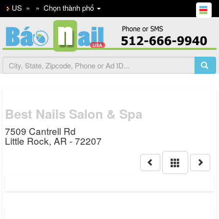
US
»
»
Chọn thành phố
Best Nails Salon & Spa
7509 Cantrell Rd
Little Rock, AR - 72207