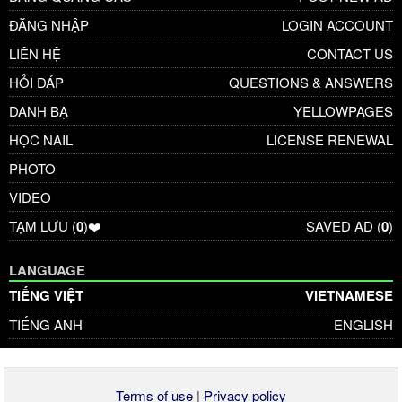
ĐĂNG NHẬP
LOGIN ACCOUNT
LIÊN HỆ
CONTACT US
HỎI ĐÁP
QUESTIONS & ANSWERS
DANH BẠ
YELLOWPAGES
HỌC NAIL
LICENSE RENEWAL
PHOTO
VIDEO
TẠM LƯU (
0
)❤️
SAVED AD (
0
)
LANGUAGE
TIẾNG VIỆT
VIETNAMESE
TIẾNG ANH
ENGLISH
Terms of use
|
Privacy policy