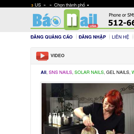
US
»
»
Chọn thành phố
ĐĂNG QUẢNG CÁO
ĐĂNG NHẬP
LIÊN HỆ
VIDEO
All
,
SNS NAILS
,
SOLAR NAILS
,
GEL NAILS
,