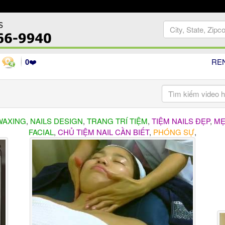
0
❤️
RE
WAXING
,
NAILS DESIGN
,
TRANG TRÍ TIỆM
,
TIỆM NAILS ĐẸP
,
MẸ
FACIAL
,
CHỦ TIỆM NAIL CẦN BIẾT
,
PHÓNG SỰ
,