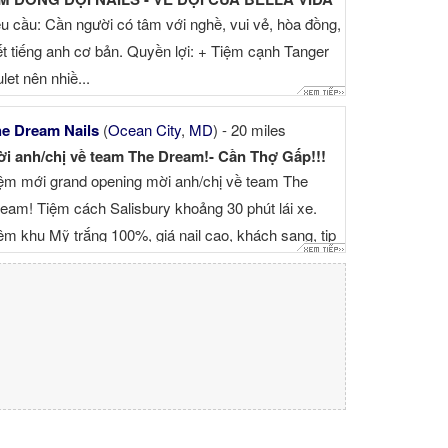
u cầu: Cần người có tâm với nghề, vui vẻ, hòa đồng,
ết tiếng anh cơ bản. Quyền lợi: + Tiệm cạnh Tanger
let nên nhiề...
e Dream Nails
(
Ocean City
,
MD
) - 20 miles
i anh/chị về team The Dream!- Cần Thợ Gấp!!!
ệm mới grand opening mời anh/chị về team The
eam! Tiệm cách Salisbury khoảng 30 phút lái xe.
ệm khu Mỹ trắng 100%, giá nail cao, khách sang, tip
o, ...