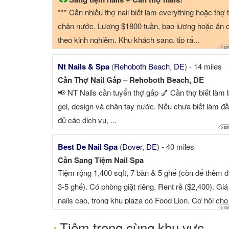
*** Cần nhiều thợ nail biết làm everything hoặc thợ 
chân nước. Lương $1800 tuần, bao lương hoặc ăn 
theo kinh nghiệm. Khu khách sang, tip rấ...
Nt Nails & Spa
(
Rehoboth Beach
,
DE
) - 14 miles
Cần Thợ Nail Gấp – Rehoboth Beach, DE
📢 NT Nails cần tuyển thợ gấp 💅 Cần thợ biết làm 
gel, design và chân tay nước. Nếu chưa biết làm đ
đủ các dịch vụ, ...
Best De Nail Spa
(
Dover
,
DE
) - 40 miles
Cần Sang Tiệm Nail Spa
Tiệm rộng 1,400 sqft, 7 bàn & 5 ghế (còn để thêm 
3-5 ghế). Có phòng giặt riêng. Rent rẻ ($2,400). Giá
nails cao, trong khu plaza có Food Lion. Cơ hội cho
một gia đì...
Tiệm trong cùng khu vực