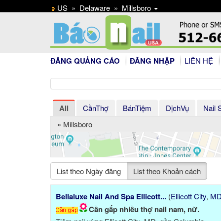
US
»
Delaware
»
Millsboro
ĐĂNG QUẢNG CÁO
ĐĂNG NHẬP
LIÊN HỆ
All
CầnThợ
BánTiệm
DịchVụ
Nail 
» Millsboro
List theo Ngày đăng
List theo Khoản cách
Bellaluxe Nail And Spa Ellicott...
(
Ellicott City
,
M
Cần gấp nhiều thợ nail nam, nữ.