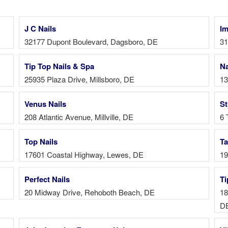
J C Nails
Im
32177 Dupont Boulevard, Dagsboro, DE
31
Tip Top Nails & Spa
Na
25935 Plaza Drive, Millsboro, DE
13
Venus Nails
St
208 Atlantic Avenue, Millville, DE
6 
Top Nails
Ta
17601 Coastal Highway, Lewes, DE
19
Perfect Nails
Ti
20 Midway Drive, Rehoboth Beach, DE
18
D