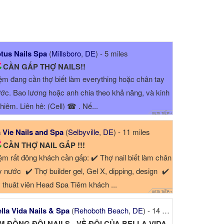
tus Nails Spa
(
Millsboro
,
DE
) - 5 miles
CẦN GẤP THỢ NAILS!!
ệm đang cần thợ biết làm everything hoặc chân tay
ớc. Bao lương hoặc anh chia theo khả năng, và kinh
hiệm. Liên hệ: (Cell) ☎ . Nế...
 Vie Nails and Spa
(
Selbyville
,
DE
) - 11 miles
CẦN THỢ NAIL GẤP !!!
ệm rất đông khách cần gấp: ✔️ Thợ nail biết làm chân
y nước ✔️ Thợ builder gel, Gel X, dipping, design ✔️
 thuật viên Head Spa Tiệm khách ...
lla Vida Nails & Spa
(
Rehoboth Beach
,
DE
) - 14 miles
ÌM ĐỒNG ĐỘI NAILS - VỀ ĐỘI CỦA BELLA VIDA