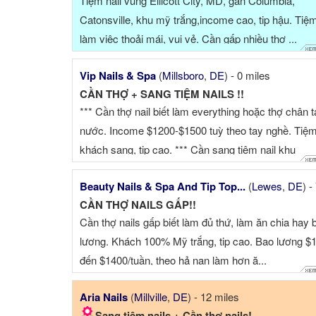
Tiệm nail vùng Ellicott City, MD, gần Columbia,
Catonsville, khu mỹ trắng,income cao, tip hậu. Tiệ
làm việc thoải mái, vui vẻ. Cần gấp nhiều thợ ...
Vip Nails & Spa
(
Millsboro
,
DE
) - 0 miles
CẦN THỢ + SANG TIỆM NAILS !!
*** Cần thợ nail biết làm everything hoặc thợ chân 
nước. Income $1200-$1500 tuỳ theo tay nghề. Tiệ
khách sang, tip cao. *** Cần sang tiệm nail khu
Millsboro, Delaware. Tiệ...
Beauty Nails & Spa And Tip Top...
(
Lewes
,
DE
) - 7 
CẦN THỢ NAILS GẤP!!
Cần thợ nails gấp biết làm đủ thứ, làm ăn chia hay 
lương. Khách 100% Mỹ trắng, tip cao. Bao lương $
đến $1400/tuần, theo hả nạn làm hơn ă...
Aria Nails
(
Millville
,
DE
) - 12 miles
Sang tiệm nails + Cần thợ nails!