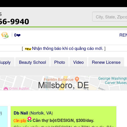
0
❤️
RE
[
Nhận thông báo khi có quảng cáo mới.
]
Supply
Beauty School
Photo
Video
Renew License
Millsboro, DE
D
)
Db Nail
(
Norfolk
,
VA
)
Cần thợ bột/DESIGN, $300/day.