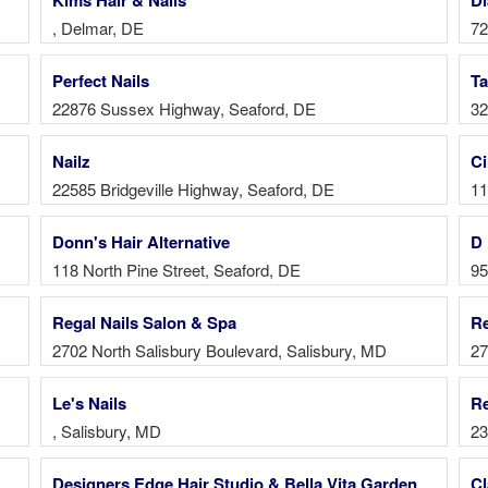
, Delmar, DE
72
Perfect Nails
Ta
22876 Sussex Highway, Seaford, DE
32
Nailz
Ci
22585 Bridgeville Highway, Seaford, DE
11
Donn's Hair Alternative
D 
118 North Pine Street, Seaford, DE
95
Regal Nails Salon & Spa
Re
2702 North Salisbury Boulevard, Salisbury, MD
27
Le's Nails
Re
, Salisbury, MD
23
Designers Edge Hair Studio & Bella Vita Garden
Cl