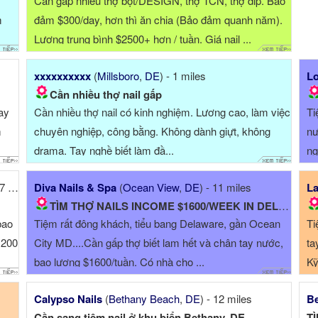
Cần gấp nhiều thợ bột/DESIGN, thợ TCN, thợ dip. Bảo
m
đảm $300/day, hơn thì ăn chia (Bảo đảm quanh năm).
Lương trung bình $2500+ hơn / tuần. Giá nail ...
xxxxxxxxxx
(
Millsboro
,
DE
) - 1 miles
Lo
Cần nhiều thợ nail gấp
tay
Cần nhiều thợ nail có kinh nghiệm. Lương cao, làm việc
Ti
m
chuyên nghiệp, công bằng. Không dành giựt, không
nư
drama. Tay nghề biết làm đầ...
ng
miles
Diva Nails & Spa
(
Ocean View
,
DE
) - 11 miles
La
TÌM THỢ NAILS INCOME $1600/WEEK IN DELAWARE
bao
Tiệm rất đông khách, tiểu bang Delaware, gần Ocean
Ti
1200
City MD....Cần gấp thợ biết lam hết và chân tay nước,
ta
bao lương $1600/tuần. Có nhà cho ...
Kỹ
Calypso Nails
(
Bethany Beach
,
DE
) - 12 miles
Be
Cần sang tiệm nail ở khu biển Bethany, DE.
T