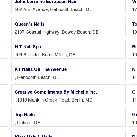
John Lorraine European Hair
Vi
202 Ann Avenue, Rehoboth Beach, DE
17
Queen's Nails
To
2107 Coastal Highway, Dewey Beach, DE
19
N T Nail Spa
Re
106 Broadkill Road, Milton, DE
10
KT Nails On The Avenue
K 
, Rehoboth Beach, DE
11
Creative Compliments By Michelle Inc.
O 
11310 Manklin Creek Road, Berlin, MD
11
Top Nails
Gi
, Delmar, DE
10
Kims Hair & Nails
Di