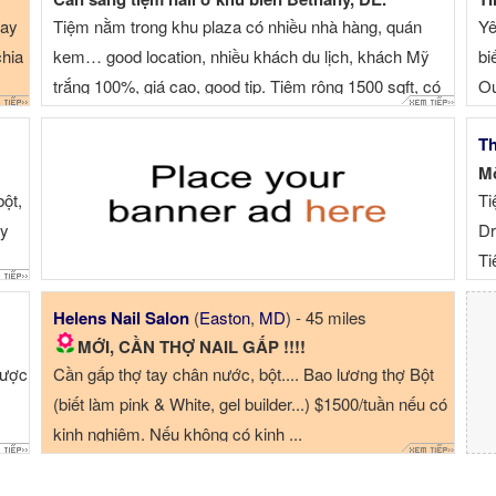
tay
Tiệm nằm trong khu plaza có nhiều nhà hàng, quán
Yê
chia
kem… good location, nhiều khách du lịch, khách Mỹ
bi
trắng 100%, giá cao, good tip. Tiệm rộng 1500 sqft, có
Ou
10 ...
Th
Mờ
bột,
Ti
ầy
Dr
Ti
ca
Helens Nail Salon
(
Easton
,
MD
) - 45 miles
MỚI, CẦN THỢ NAIL GẤP !!!!
được
Cần gấp thợ tay chân nước, bột.... Bao lương thợ Bột
(biết làm pink & White, gel builder...) $1500/tuần nếu có
kinh nghiệm. Nếu không có kinh ...