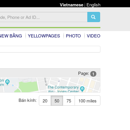
Vietnamese
English
NEW BẰNG
YELLOWPAGES
PHOTO
VIDEO
Page:
1
Bán kính:
20
50
75
100 miles