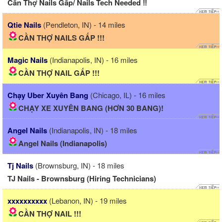
Cần Thợ Nails Gấp/ Nails Tech Needed ‼️
Qtie Nails
(Pendleton, IN) - 14 miles
CẦN THỢ NAILS GẤP !!!
Magic Nails
(Indianapolis, IN) - 16 miles
CẦN THỢ NAIL GẤP !!!
Chạy Uber Xuyên Bang
(Chicago, IL) - 16 miles
CHẠY XE XUYÊN BANG (HƠN 30 BANG)!
Angel Nails
(Indianapolis, IN) - 18 miles
Angel Nails (Indianapolis)
Tj Nails
(Brownsburg, IN) - 18 miles
TJ Nails - Brownsburg (Hiring Technicians)
xxxxxxxxxx
(Lebanon, IN) - 19 miles
CẦN THỢ NAIL !!!