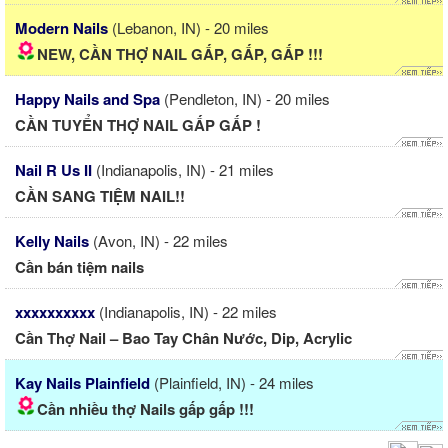
Modern Nails
(Lebanon, IN) - 20 miles
NEW, CẦN THỢ NAIL GẤP, GẤP, GẤP !!!
Happy Nails and Spa
(Pendleton, IN) - 20 miles
CẦN TUYỂN THỢ NAIL GẤP GẤP !
Nail R Us II
(Indianapolis, IN) - 21 miles
CẦN SANG TIỆM NAIL!!
Kelly Nails
(Avon, IN) - 22 miles
Cần bán tiệm nails
xxxxxxxxxx
(Indianapolis, IN) - 22 miles
Cần Thợ Nail – Bao Tay Chân Nước, Dip, Acrylic
Kay Nails Plainfield
(Plainfield, IN) - 24 miles
Cần nhiều thợ Nails gấp gấp !!!