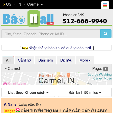
US
»
IN
»
Carmel
[
Nhận thông báo khi có quảng cáo mới.
]
All
CầnThợ
BánTiệm
DịchVụ
More
» Carmel
Page:
1
Carmel, IN
List theo Khoản cách
Bán kính
50
miles
A Nails
(Lafayette, IN)
CẦN TUYỂN THỢ NAIL GẤP GẤP GẤP Ở LAFAYETTE, IN!