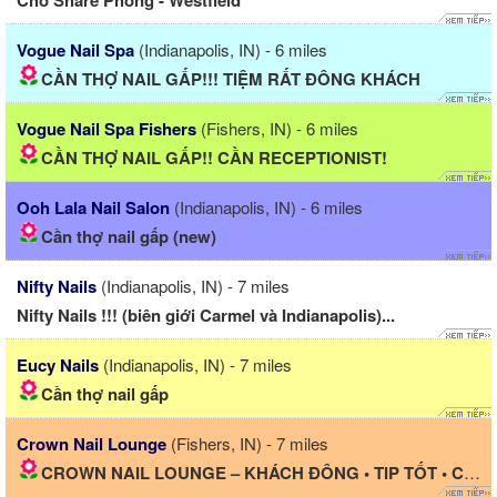
Cho Share Phòng - Westfield
Vogue Nail Spa
(Indianapolis, IN) - 6 miles
CẦN THỢ NAIL GẤP!!! TIỆM RẤT ĐÔNG KHÁCH
Vogue Nail Spa Fishers
(Fishers, IN) - 6 miles
CẦN THỢ NAIL GẤP!! CẦN RECEPTIONIST!
Ooh Lala Nail Salon
(Indianapolis, IN) - 6 miles
Cần thợ nail gấp (new)
Nifty Nails
(Indianapolis, IN) - 7 miles
Nifty Nails !!! (biên giới Carmel và Indianapolis)...
Eucy Nails
(Indianapolis, IN) - 7 miles
Cần thợ nail gấp
Crown Nail Lounge
(Fishers, IN) - 7 miles
CROWN NAIL LOUNGE – KHÁCH ĐÔNG • TIP TỐT • CÓ NHÀ CHO...