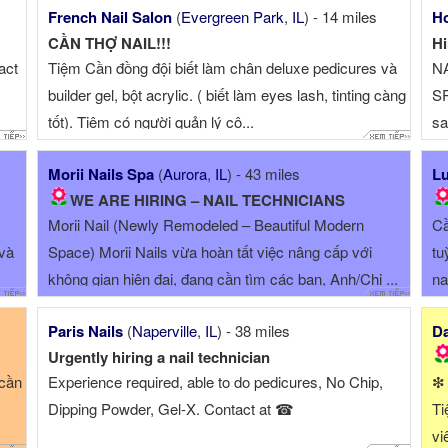
French Nail Salon
(
Evergreen Park
,
IL
) - 14 miles
Ho
CẦN THỢ NAIL!!!
Hi
act
Tiệm Cần đồng đội biết làm chân deluxe pedicures và
N
builder gel, bột acrylic. ( biết làm eyes lash, tinting càng
SP
tốt). Tiệm có người quản lý cô...
sa
PE
Morii Nails Spa
(
Aurora
,
IL
) - 43 miles
Lu
P
WE ARE HIRING – NAIL TECHNICIANS
Morii Nail (Newly Remodeled – Beautiful Modern
Cầ
 và
Space) Morii Nails vừa hoàn tất việc nâng cấp với
tu
không gian hiện đại, đang cần tìm các bạn, Anh/Chị ...
na
Paris Nails
(
Naperville
,
IL
) - 38 miles
Da
Urgently hiring a nail technician
 cần
Experience required, able to do pedicures, No Chip,
❇ 
Dipping Powder, Gel-X. Contact at ☎
Ti
vi