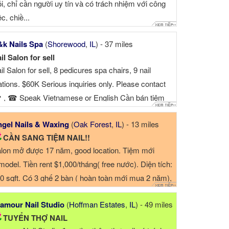
ỏi, chỉ cần người uy tín và có trách nhiệm với công
ệc, chiề...
k Nails Spa
(
Shorewood
,
IL
) - 37 miles
il Salon for sell
il Salon for sell, 8 pedicures spa chairs, 9 nail
ations. $60K Serious inquiries only. Please contact
, ☎ Speak Vietnamese or English Cần bán tiệm
il, 8 ghế spa, 9 bàn nail. Giá bán $60K. Chỉ ...
gel Nails & Waxing
(
Oak Forest
,
IL
) - 13 miles
CẦN SANG TIỆM NAIL!!
lon mở được 17 năm, good location. Tiệm mới
model. Tiền rent $1,000/tháng( free nước). Diện tích:
0 sqft. Có 3 ghế 2 bàn ( hoàn toàn mới mua 2 năm),
 thể ...
amour Nail Studio
(
Hoffman Estates
,
IL
) - 49 miles
TUYỂN THỢ NAIL