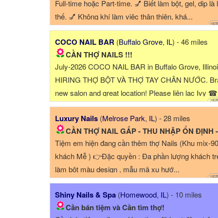
Full-time hoặc Part-time. 💅 Biết làm bột, gel, dip là 
thế. 💅 Không khí làm việc thân thiện, khá...
COCO NAIL BAR
(
Buffalo Grove
,
IL
) - 46 miles
CẦN THỢ NAILS !!!
July-2026 COCO NAIL BAR in Buffalo Grove, Illinoi
HIRING THỢ BỘT VÀ THỢ TAY CHÂN NƯỚC. Br
new salon and great location! Please liên lạc Ivy ☎
Dũng ☎ . Thank ...
Luxury Nails
(
Melrose Park
,
IL
) - 28 miles
CẦN THỢ NAIL GẤP - THU NHẬP ỔN ĐỊNH - KHÔNG DRAM
Tiệm em hiện đang cần thêm thợ Nails (Khu mix-9
khách Mễ ) 👉Đặc quyền : Đa phần lượng khách tr
làm bột màu design , mẫu mã xu hướ...
Shiny Nails & Spa
(
Homewood
,
IL
) - 10 miles
Cần bán tiệm và Cần tìm thợ!