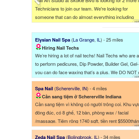
ách Chicago 30 phút xe...
📣 CẦN TUYỂN THỢ NAILS – CARY, I
o lương $1,000- $1,500.
💅 Salon cần tuyển: ✨ Thợ bột (Acryli
 pedicure $1,000. Có chỗ
tay nước (Manicure/Pedicure) ✨ Thợ 
✨ Thợ Design (biết càng nhiều càng tốt
Elysian Nail Spa
(
La Grange
,
IL
) - 25 miles
Hiring Nail Techs
We’re hiring a lot of nail techs! Nail Techs who are 
to perform pedicures, Dip Powder, Builder Gel, Gel-X
you can do face waxing that’s a plus. We DO NOT o
acrylics, the salon is very ...
Spa Nail
(
Schererville
,
IN
) - 4 miles
Cần sang tiệm ở Schererville Indiana
Cần sang tiệm vì không có người trông coi. Khu vự
đông đúc, có 8 ghế, 12 bàn, phòng wax / facial
/massage. Tiệm rộng 1740 sqft, tiền rent $5500thá
(cam+tax+...
Zeda Nail Spa
(
Bolingbrook
,
IL
) - 34 miles