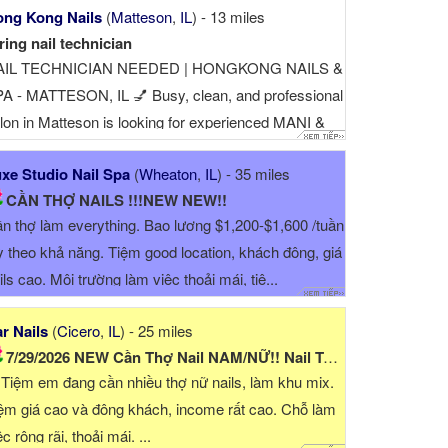
ng Kong Nails
(
Matteson
,
IL
) - 13 miles
ring nail technician
AIL TECHNICIAN NEEDED | HONGKONG NAILS &
A - MATTESON, IL 💅 Busy, clean, and professional
lon in Matteson is looking for experienced MANI &
DI TECHS Add 4712 211th st Matteson il 60443
xe Studio Nail Spa
(
Wheaton
,
IL
) - 35 miles
hone ☎
CẦN THỢ NAILS !!!NEW NEW!!
n thợ làm everything. Bao lương $1,200-$1,600 /tuần
ỳ theo khả năng. Tiệm good location, khách đông, giá
ils cao. Môi trường làm việc thoải mái, tiệ...
r Nails
(
Cicero
,
IL
) - 25 miles
7/29/2026 NEW Cần Thợ Nail NAM/NỮ!! Nail Tech Needed...
Tiệm em đang cần nhiều thợ nữ nails, làm khu mix.
ệm giá cao và đông khách, income rất cao. Chỗ làm
ệc rộng rãi, thoải mái. ...