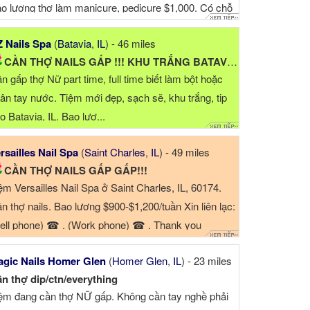
o lương thợ làm manicure, pedicure $1,000. Có chỗ
cho thợ ở xa, tiệ...
 Nails Spa
(
Batavia
,
IL
) - 46 miles
CẦN THỢ NAILS GẤP !!! KHU TRẮNG BATAVIA-IL
n gấp thợ Nữ part time, full time biết làm bột hoặc
ân tay nước. Tiệm mới đẹp, sạch sẽ, khu trắng, tip
o Batavia, IL. Bao lươ...
rsailles Nail Spa
(
Saint Charles
,
IL
) - 49 miles
CẦN THỢ NAILS GẤP GẤP!!!
ệm Versailles Nail Spa ở Saint Charles, IL, 60174.
n thợ nails. Bao lương $900-$1,200/tuần Xin liên lạc:
ell phone) ☎ . (Work phone) ☎ . Thank you
gic Nails Homer Glen
(
Homer Glen
,
IL
) - 23 miles
n thợ dip/ctn/everything
ệm đang cần thợ NỮ gấp. Không cần tay nghề phải