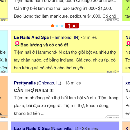
LLINOIS 📣📣
Xin chào tất cả anh chị em đang tìm chỗ làm ổn đ
c) ✨ Thợ chân
Tiệm em đang tuyển thợ: Thợ chân tay nước, bột ,
Dipping Powder
làm đủ thứ càng tố...
) ⏰ ...
All
Le Nails And Spa
(
Hammond
,
IN
) - 3 miles
Na
Bao lương và có chỗ ở!
able
Tiệm nail ở Hammond-IN cần thợ giỏi bột và nhiều thợ
Na
. If
tay chân nước, có bằng Indiana. Giá cao, nhiều tip, có
Te
ffer
bao lương và có chỗ ở cho thợ xuyên ...
so
Di
Prettynails
(
Chicago
,
IL
) - 13 miles
xx
Gu
CẦN THỢ NAILS !!!
Na
c
Tiệm mình đang cần thợ biết làm bột và ctn. Tiệm trong
Na
plaza, bãi đậu xe rộng rãi. Tiệm ít thợ, khách đông,
Pe
ng
không trừ tiền ...
ey
ba
Luxia Nails & Spa
(
Naperville
,
IL
) - 38 miles
K 
ex