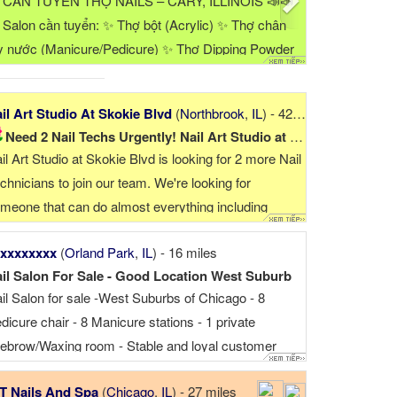
ịnh.
Tiệm cần tuyển thêm 2 thợ tay chân nước hoặc
"
 biết
everything. Biết chút giao tiếp bằng tiếng Anh, kinh
c
nghiệm bột, dip, builder gel (tiệm chuyê...
G
C
il Art Studio At Skokie Blvd
(
Northbrook
,
IL
) - 42 miles
Need 2 Nail Techs Urgently! Nail Art Studio at Skokie...
il Art Studio at Skokie Blvd is looking for 2 more Nail
chnicians to join our team. We're looking for
meone that can do almost everything including
p/Liquid Gel/Acrylic/Gel-X, Designs is a plus.
xxxxxxxx
(
Orland Park
,
IL
) - 16 miles
aranteed income of $1500 a week/6 ...
il Salon For Sale - Good Location West Suburb
il Salon for sale -West Suburbs of Chicago - 8
dicure chair - 8 Manicure stations - 1 private
ebrow/Waxing room - Stable and loyal customer
se - Friendly clients with great tips low operating
T Nails And Spa
(
Chicago
,
IL
) - 27 miles
penses - Located just a 30 minute drive ...