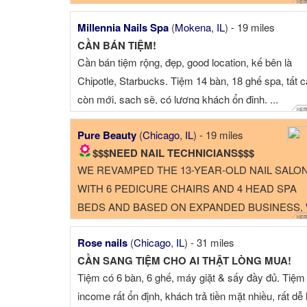
Millennia Nails Spa
(
Mokena
,
IL
) - 19 miles
CẦN BÁN TIỆM!
Cần bán tiệm rộng, đẹp, good location, kế bên là
Chipotle, Starbucks. Tiệm 14 bàn, 18 ghế spa, tất c
còn mới, sạch sẽ, có lượng khách ổn định. ...
Pure Beauty
(
Chicago
,
IL
) - 19 miles
$$$NEED NAIL TECHNICIANS$$$
WE REVAMPED THE 13-YEAR-OLD NAIL SALO
WITH 6 PEDICURE CHAIRS AND 4 HEAD SPA
BEDS AND BASED ON EXPANDED BUSINESS,
WANT TO ADD 1 MORE EXPERIENCED (AT LE
Rose nails
(
Chicago
,
IL
) - 31 miles
2 YEARS) NAIL TECHNICIAN. WORKING
CẦN SANG TIỆM CHO AI THẬT LÒNG MUA!
SCHEDULE IS FLEXIBLE,PART TIME OR 4+ DA
Tiệm có 6 bàn, 6 ghế, máy giặt & sấy đầy đủ. Tiệm
AND OUR BUSINESS ...
income rất ổn định, khách trả tiền mặt nhiều, rất dễ 