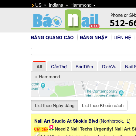
US
»
Indiana
»
Hammond
ĐĂNG QUẢNG CÁO
ĐĂNG NHẬP
LIÊN HỆ
All
CầnThợ
BánTiệm
DịchVụ
Nail 
» Hammond
List theo Ngày đăng
List theo Khoản cách
Previous
N
)
Nq Nails
(
Cary
,
IL
)
! GẤP!
Cần thợ Nails gấp gấp !!!! 120