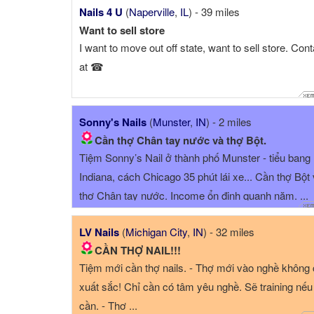
Nails 4 U
(
Naperville
,
IL
) - 39 miles
Want to sell store
I want to move out off state, want to sell store. Cont
at ☎
Sonny's Nails
(
Munster
,
IN
) - 2 miles
Cần thợ Chân tay nước và thợ Bột.
Tiệm Sonny’s Nail ở thành phố Munster - tiểu bang
Indiana, cách Chicago 35 phút lái xe... Cần thợ Bột
thợ Chân tay nước. Income ổn định quanh năm. ...
LV Nails
(
Michigan City
,
IN
) - 32 miles
CẦN THỢ NAIL!!!
Tiệm mới cần thợ nails. - Thợ mới vào nghề không
xuất sắc! Chỉ cần có tâm yêu nghề. Sẽ training nếu
cần. - Thợ ...