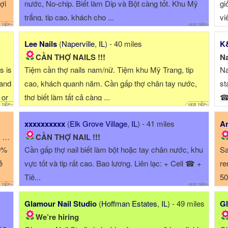
lợi
nước, No-chip. Biết làm Dip và Bột càng tốt. Khu Mỹ
gi
trắng, tip cao, khách cho ...
vi
Lee Nails
(
Naperville
,
IL
) - 40 miles
K&
CẦN THỢ NAILS !!!
Na
s is
Tiệm cần thợ nails nam/nữ. Tiệm khu Mỹ Trang, tip
Na
and
cao, khách quanh năm. Cần gấp thợ chân tay nước,
st
 or
thợ biết làm tất cả càng ...
☎ 
na
xxxxxxxxxx
(
Elk Grove Village
,
IL
) - 41 miles
An
A
CẦN THỢ NAIL !!!
0%
Cần gấp thợ nail biết làm bột hoặc tay chân nước, khu
Sa
ẻ
vực tốt và tip rất cao. Bao lương. Liên lạc: + Cell ☎ +
re
Tiệ...
50
có
Glamour Nail Studio
(
Hoffman Estates
,
IL
) - 49 miles
Gl
We’re hiring