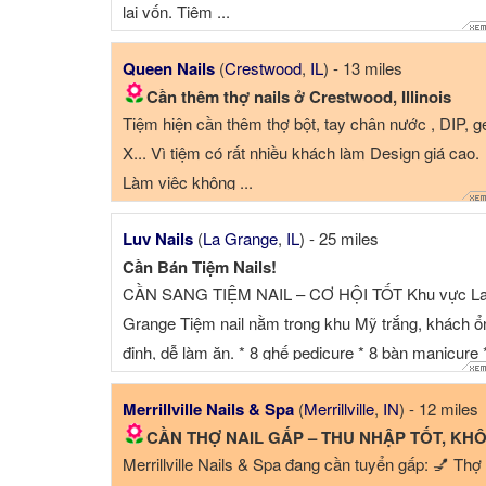
lại vốn. Tiệm ...
Queen Nails
(
Crestwood
,
IL
) - 13 miles
Cần thêm thợ nails ở Crestwood, Illinois
Tiệm hiện cần thêm thợ bột, tay chân nước , DIP, g
X... Vì tiệm có rất nhiều khách làm Design giá cao.
Làm việc không ...
Luv Nails
(
La Grange
,
IL
) - 25 miles
Cần Bán Tiệm Nails!
CẦN SANG TIỆM NAIL – CƠ HỘI TỐT Khu vực L
Grange Tiệm nail nằm trong khu Mỹ trắng, khách ổ
định, dễ làm ăn. * 8 ghế pedicure * 8 bàn manicure 
Tiệ...
Merrillville Nails & Spa
(
Merrillville
,
IN
) - 12 miles
CẦN THỢ NAIL GẤP – THU NHẬP TỐT, KHÔNG DRAM
Merrillville Nails & Spa đang cần tuyển gấp: 💅 Thợ 