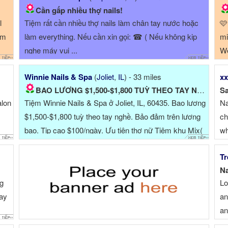
Cần gấp nhiều thợ nails!
l
Tiệm rất cần nhiều thợ nails làm chân tay nước hoặc
🩷
àm
làm everything. Nếu cần xin gọi: ☎ ( Nếu không kip
mi
nghe máy vui ...
We
of
Winnie Nails & Spa
(
Joliet
,
IL
) - 33 miles
xx
ne
BAO LƯƠNG $1,500-$1,800 TUỲ THEO TAY NGHỀ!NEW NEW!
Sa
alon
Tiệm Winnie Nails & Spa ở Joliet, IL, 60435. Bao lương
Na
$1,500-$1,800 tuỳ theo tay nghề. Bảo đảm trên lương
ch
bao. Tip cao $100/ngày. Ưu tiên thợ nữ Tiệm khu Mix(
wh
8
không phải ...
+ 
Tr
 *
ch
Na
!!!
ng
Lo
tay
an
an
mộ