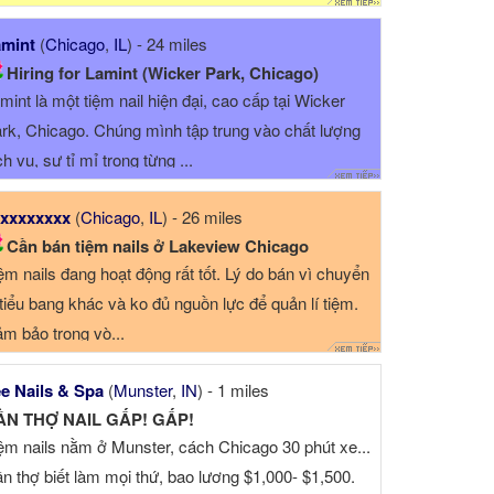
mint
(
Chicago
,
IL
) - 24 miles
Hiring for Lamint (Wicker Park, Chicago)
mint là một tiệm nail hiện đại, cao cấp tại Wicker
rk, Chicago. Chúng mình tập trung vào chất lượng
ch vụ, sự tỉ mỉ trong từng ...
xxxxxxxx
(
Chicago
,
IL
) - 26 miles
Cần bán tiệm nails ở Lakeview Chicago
ệm nails đang hoạt động rất tốt. Lý do bán vì chuyển
 tiểu bang khác và ko đủ nguồn lực để quản lí tiệm.
m bảo trong vò...
e Nails & Spa
(
Munster
,
IN
) - 1 miles
ẦN THỢ NAIL GẤP! GẤP!
ệm nails nằm ở Munster, cách Chicago 30 phút xe...
n thợ biết làm mọi thứ, bao lương $1,000- $1,500.