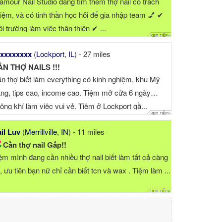
amour Nail Studio đang tìm thêm thợ nail có trách
iệm, và có tinh thần học hỏi để gia nhập team 💅 ✔
i trường làm việc thân thiện ✔ ...
xxxxxxxx
(
Lockport
,
IL
) - 27 miles
N THỢ NAILS !!!
n thợ biết làm everything có kinh nghiệm, khu Mỹ
ắng, tips cao, income cao. Tiệm mở cửa 6 ngày…
ông khí làm việc vui vẻ. Tiệm ở Lockport gầ...
il Luv
(
Merrillville
,
IN
) - 11 miles
Cần thợ nail Gấp!!
ệm mình đang cần nhiều thợ nail biết làm tất cả càng
t, ưu tiên bạn nữ chỉ cần biết tcn và wax . Tiệm làm ...