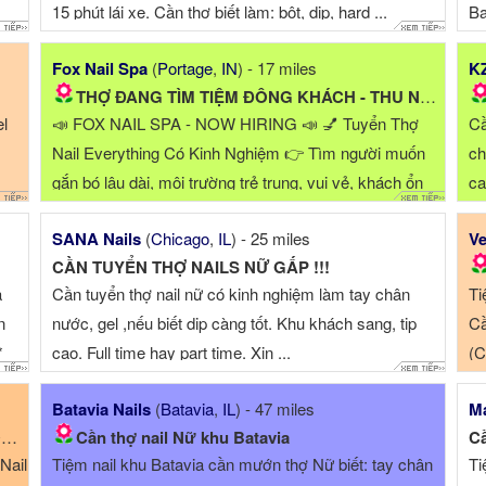
15 phút lái xe. Cần thợ biết làm: bột, dip, hard ...
Ba
ở 
Fox Nail Spa
(
Portage
,
IN
) - 17 miles
KZ
THỢ ĐANG TÌM TIỆM ĐÔNG KHÁCH - THU NHẬP CAO 2500$/weeks...
el
📣 FOX NAIL SPA - NOW HIRING 📣 💅 Tuyển Thợ
Cầ
Nail Everything Có Kinh Nghiệm 👉 Tìm người muốn
ch
gắn bó lâu dài, môi trường trẻ trung, vui vẻ, khách ổn
ca
định, ...
SANA Nails
(
Chicago
,
IL
) - 25 miles
Ve
CẦN TUYỂN THỢ NAILS NỮ GẤP !!!
a
Cần tuyển thợ nail nữ có kinh nghiệm làm tay chân
Ti
n
nước, gel ,nếu biết dip càng tốt. Khu khách sang, tip
Cầ
*
cao. Full time hay part time. Xin ...
(C
Batavia Nails
(
Batavia
,
IL
) - 47 miles
Ma
A
Cần thợ nail Nữ khu Batavia
Cầ
Nail
Tiệm nail khu Batavia cần mướn thợ Nữ biết: tay chân
Ti