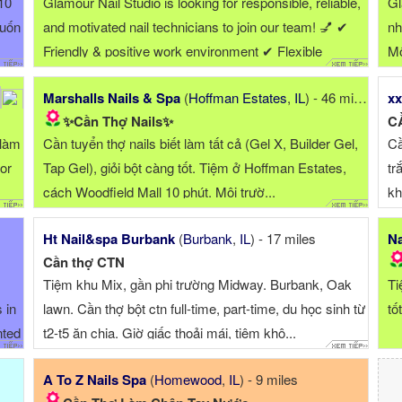
 10
Glamour Nail Studio is looking for responsible, reliable,
Gl
muốn
and motivated nail technicians to join our team! 💅 ✔
nh
Friendly & positive work environment ✔ Flexible
Mô
schedule ✔ Steady clientele ✔ Growth opportunities ✔
Marshalls Nails & Spa
(
Hoffman Estates
,
IL
) - 46 miles
xx
Advanced training available We value ATTITUDE and
✨Cần Thợ Nails✨
CẦ
RELIABILITY more than experience. If you’re ...
 làm
Cần tuyển thợ nails biết làm tất cả (Gel X, Builder Gel,
Cầ
 or
Tap Gel), giỏi bột càng tốt. Tiệm ở Hoffman Estates,
tr
cách Woodfield Mall 10 phút. Môi trườ...
kh
Ht Nail&spa Burbank
(
Burbank
,
IL
) - 17 miles
Na
Cần thợ CTN
Tiệm khu Mix, gần phi trường Midway. Burbank, Oak
Ti
 in
lawn. Cần thợ bột ctn full-time, part-time, du học sinh từ
tố
nted
t2-t5 ăn chia. Giờ giấc thoải mái, tiệm khô...
el
A To Z Nails Spa
(
Homewood
,
IL
) - 9 miles