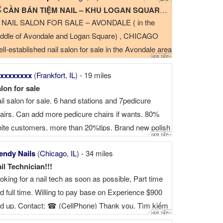
CẦN BÁN TIỆM NAIL – KHU LOGAN SQUARE - AVONDALE, CHICAGO
 NAIL SALON FOR SALE – AVONDALE ( in the
ddle of Avondale and Logan Square) , CHICAGO
ll-established nail salon for sale in the Avondale area
 Chicago. The salon is fully set up and ready for the
xxxxxxxx
(
Frankfort
,
IL
) - 19 miles
xt owner. All furniture, equipment, ...
lon for sale
il salon for sale. 6 hand stations and 7pedicure
airs. Can add more pedicure chairs if wants. 80%
ite customers, more than 20%tips. Brand new polish
dip powder. Annual: $300,000-$330,000 Rent is
endy Nails
(
Chicago
,
IL
) - 34 miles
eap, around $2300/month. customers are super nice
il Technician!!!
 You will get ...
oking for a nail tech as soon as possible, Part time
d full time. Willing to pay base on Experience $900
d up. Contact: ☎ (CellPhone) Thank you. Tìm kiếm
t kỹ thuật viên là...