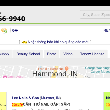
0
❤️
RE
[
Nhận thông báo khi có quảng cáo mới.
]
Supply
Beauty School
Photo
Video
Renew License
Hammond, IN
A Nails
(
Lafayette
,
IN
)
0$ - 1500$ up up
CẦN TUYỂN THỢ NAIL GẤP GẤP GẤP Ở LAFAYETTE,