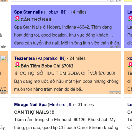
Spa Star nails
(
Hobart
,
IN
) - 14 miles
La
CẦN THỢ NAIL
Spa Star Nails ở Hobart, Indiana 46342. Tiệm đang
La
ả
hoạt động tốt, good location, khu vực đông khách ...
Pa
đang cần tuyển thợ nail. Môi trường làm việc thân thiện,
dị
...
Teazentea
(
Valparaiso
,
IN
) - 24 miles
xx
Bán Tiệm Boba Chỉ $70K!
N
🧋 CƠ HỘI SỞ HỮU TIỆM BOBA CHỈ VỚI $70,000!
Ti
Bạn đang mơ ước sở hữu một tiệm boba nhưng không
đi
 WE
muốn tốn hàng trăm ngàn đô để bắ...
Đả
AST
Mirage Nail Spa
(
Elmhurst
,
IL
) - 31 miles
Le
CẦN THỢ NAILS !!!
C
YS
Tiệm nằm trong khu Elmhurst, 60126. Khu khách Mỹ
Ti
lấy
trắng, giá cao, good tip Chỉ cách Carol Stream khoảng
Cầ