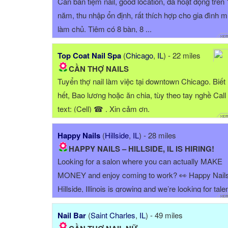
Cần bán tiệm nail, good location, đã hoạt động trên
năm, thu nhập ổn định, rất thích hợp cho gia đình 
làm chủ. Tiệm có 8 bàn, 8 ...
Top Coat Nail Spa
(
Chicago
,
IL
) - 22 miles
CẦN THỢ NAILS
Tuyển thợ nail làm việc tại downtown Chicago. Biết
hết, Bao lương hoặc ăn chia, tùy theo tay nghề Call
text: (Cell) ☎ . Xin cảm ơn.
Happy Nails
(
Hillside
,
IL
) - 28 miles
HAPPY NAILS – HILLSIDE, IL IS HIRING!
Looking for a salon where you can actually MAKE
MONEY and enjoy coming to work? 👀 Happy Nails
Hillside, Illinois is growing and we’re looking for tale
people to join our team! ✨ We’re hiring: * Acrylic/ G
Nail Bar
(
Saint Charles
,
IL
) - 49 miles
Experts * Manicure/...