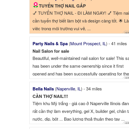
TUYỂN THỢ NAIL GẤP
💅 TUYỂN THỢ NAIL - ĐI LÀM NGAY! 💅 Tiệm nai
cần tuyển thợ biết làm bột và design càng tốt. 🌟 L
việc trong môi trường vui vẻ, ...
Party Nails & Spa
(
Mount Prospect
,
IL
) - 41 miles
Nail Salon for sale
Beautiful, well-maintained nail salon for sale! This s
has been under the same ownership since it first
opened and has been successfully operating for the
past 7 years. Salon Features: * 8 pedicure chairs * 
Bella Nails
(
Naperville
,
IL
) - 34 miles
manicure tables * Modern, clean, and fully equipped
CẦN THỢ NAIL!!!
Well-established clientele ...
Tiệm khu Mỹ trắng - giá cao ở Naperville Ilinois đa
rất cần thợ làm everything, gel X, builder gel, chân 
nước, dip, bột ... Bao lương thoả thuận theo tay ...