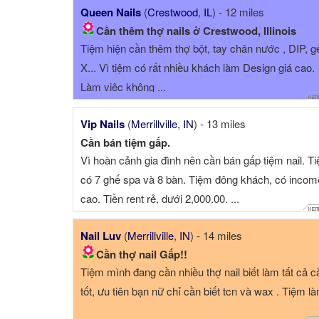
Queen Nails
(
Crestwood
,
IL
) - 12 miles
Cần thêm thợ nails ở Crestwood, Illinois
Tiệm hiện cần thêm thợ bột, tay chân nước , DIP, g
X... Vì tiệm có rất nhiều khách làm Design giá cao.
Làm việc không ...
Vip Nails
(
Merrillville
,
IN
) - 13 miles
Cần bán tiệm gấp.
Vì hoàn cảnh gia đình nên cần bán gấp tiệm nail. T
có 7 ghế spa và 8 bàn. Tiệm đông khách, có incom
cao. Tiền rent rẻ, dưới 2,000.00. ...
Nail Luv
(
Merrillville
,
IN
) - 14 miles
Cần thợ nail Gấp!!
Tiệm mình đang cần nhiều thợ nail biết làm tất cả 
tốt, ưu tiên bạn nữ chỉ cần biết tcn và wax . Tiệm là