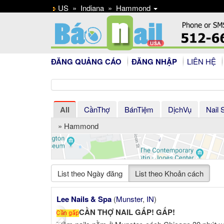
US
»
Indiana
»
Hammond
ĐĂNG QUẢNG CÁO
ĐĂNG NHẬP
LIÊN HỆ
All
CầnThợ
BánTiệm
DịchVụ
Nail 
» Hammond
List theo Ngày đăng
List theo Khoản cách
Previous
ekalb
,
IL
)
Paris Nails
(
Naperville
,
IL
)
NAIL !!!
Urgently hiring a nail