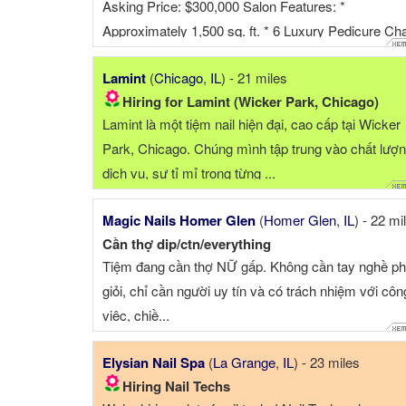
Asking Price: $300,000 Salon Features: *
Approximately 1,500 sq. ft. * 6 Luxury Pedicure Cha
* 9 Manicure Tables * 1 Private Waxing Room * 2
Lamint
(
Chicago
,
IL
) - 21 miles
Private Head Spa Rooms (can easily be converted 
Hiring for Lamint (Wicker Park, Chicago)
eyelash extension, facial, or esthetic treatment roo
Lamint là một tiệm nail hiện đại, cao cấp tại Wicker
* Modern, ...
Park, Chicago. Chúng mình tập trung vào chất lượ
dịch vụ, sự tỉ mỉ trong từng ...
Magic Nails Homer Glen
(
Homer Glen
,
IL
) - 22 mi
Cần thợ dip/ctn/everything
Tiệm đang cần thợ NỮ gấp. Không cần tay nghề ph
giỏi, chỉ cần người uy tín và có trách nhiệm với côn
việc, chiề...
Elysian Nail Spa
(
La Grange
,
IL
) - 23 miles
Hiring Nail Techs