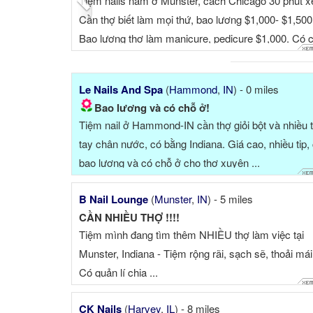
IL, 60115 ... hiện cần thợ tay chân
Experience required, able to d
400. Thợ biết làm everything càng
Dipping Powder, Gel-X. Conta
 ở xa. Xin liên lạc: 815-214...
Le Nails And Spa
(
Hammond
,
IN
) - 0 miles
Bao lương và có chỗ ở!
Tiệm nail ở Hammond-IN cần thợ giỏi bột và nhiều 
tay chân nước, có bằng Indiana. Giá cao, nhiều tip,
bao lương và có chỗ ở cho thợ xuyên ...
B Nail Lounge
(
Munster
,
IN
) - 5 miles
CẦN NHIỀU THỢ !!!!
Tiệm mình đang tìm thêm NHIỀU thợ làm việc tại
Munster, Indiana - Tiệm rộng rãi, sạch sẽ, thoải mái
Có quản lí chia ...
CK Nails
(
Harvey
,
IL
) - 8 miles