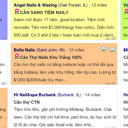
Angel Nails & Waxing
(
Oak Forest
,
IL
) - 12 miles
Vi
CẦN SANG TIỆM NAIL!!
el
Salon mở được 17 năm, good location. Tiệm mới
**
remodel. Tiền rent $1,000/tháng( free nước). Diện tích:
ev
500 sqft. Có 3 ghế 2 bàn ( hoàn toàn mới mua 2 năm),
là
có thể ...
Bella Nails
(
Saint John
,
IN
) - 13 miles
Mi
Cần Thợ Nails Khu Trắng 100%
Cầ
iệm
Cần tìm thợ nails có bằng Indiana hoặc có thể đổi qua
Mi
e
bằng Indiana, làm việc khu trắng, tiền típ cao. Lương từ
ti
$1200-$2000/tuần tùy theo ...
ta
Ht Nail&spa Burbank
(
Burbank
,
IL
) - 14 miles
Ho
Cần thợ CTN
Hi
càng
Tiệm khu Mix, gần phi trường Midway. Burbank, Oak
N
m ...
lawn. Cần thợ bột ctn full-time, part-time, du học sinh từ
SP
t2-t5 ăn chia. Giờ giấc thoải mái, tiệm khô...
sa