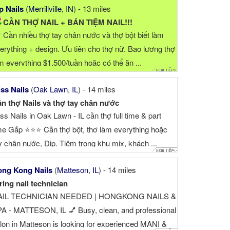
p Nails
(
Merrillville
,
IN
) - 13 miles
CẦN THỢ NAIL + BÁN TIỆM NAIL!!!
* Cần nhiều thợ tay chân nước và thợ bột biết làm
erything + design. Ưu tiên cho thợ nữ. Bao lương thợ
m everything $1,500/tuần hoặc có thể ăn ...
ss Nails
(
Oak Lawn
,
IL
) - 14 miles
n thợ Nails và thợ tay chân nước
ss Nails in Oak Lawn - IL cần thợ full time & part
me Gấp ⭐️⭐️⭐️ Cần thợ bột, thơ làm everything hoặc
y chân nước, Dip. Tiệm trong khu mix, khách ...
ng Kong Nails
(
Matteson
,
IL
) - 14 miles
ring nail technician
AIL TECHNICIAN NEEDED | HONGKONG NAILS &
A - MATTESON, IL 💅 Busy, clean, and professional
lon in Matteson is looking for experienced MANI &