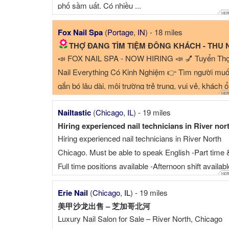
phố sầm uất. Có nhiều ...
Fox Nail Spa
(
Portage
,
IN
) - 18 miles
THỢ ĐANG TÌM TIỆM ĐÔNG KHÁCH - THU NHẬP CAO 2500$/weeks..
📣 FOX NAIL SPA - NOW HIRING 📣 💅 Tuyển Th
Nail Everything Có Kinh Nghiệm 👉 Tìm người mu
gắn bó lâu dài, môi trường trẻ trung, vui vẻ, khách 
định, ...
Nailtastic
(
Chicago
,
IL
) - 19 miles
Hiring experienced nail technicians in River nort
Hiring experienced nail technicians in River North
Chicago. Must be able to speak English -Part time 
Full time positions available -Afternoon shift availabl
(3pm-8pm) 📍River North 🚊Close to Purple & Bro
Erie Nail
(
Chicago
,
IL
) - 19 miles
line 🅿️ Shared parking available Call or text ☎
美甲沙龙出售 – 芝加哥北河
Luxury Nail Salon for Sale – River North, Chicago