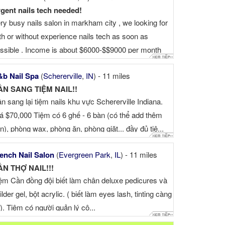
gent nails tech needed!
ry busy nails salon in markham city , we looking for
th or without experience nails tech as soon as
ssible . Income is about $6000-$$9000 per month
pending on experience . Please call or text ☎ or ☎
b Nail Spa
(
Schererville
,
IN
) - 11 miles
ẦN SANG TIỆM NAIL!!
n sang lại tiệm nails khu vực Schererville Indiana.
á $70,000 Tiệm có 6 ghế - 6 bàn (có thể add thêm
n), phòng wax, phòng ăn, phòng giặt... đầy đủ tiệ...
ench Nail Salon
(
Evergreen Park
,
IL
) - 11 miles
ẦN THỢ NAIL!!!
ệm Cần đồng đội biết làm chân deluxe pedicures và
ilder gel, bột acrylic. ( biết làm eyes lash, tinting càng
t). Tiệm có người quản lý cô...