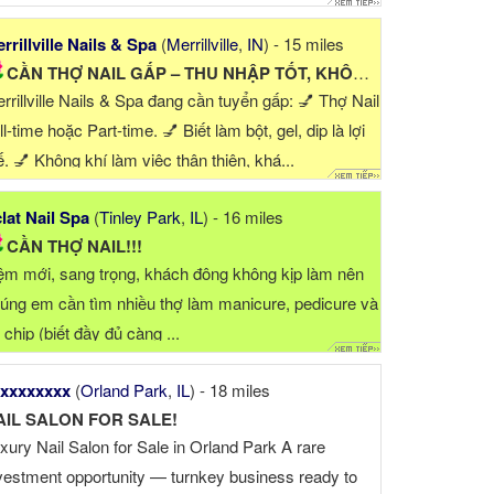
DI TECHS Add 4712 211th st Matteson il 60443
rrillville Nails & Spa
(
Merrillville
,
IN
) - 15 miles
hone ☎
CẦN THỢ NAIL GẤP – THU NHẬP TỐT, KHÔNG DRAMA
rrillville Nails & Spa đang cần tuyển gấp: 💅 Thợ Nail
ll-time hoặc Part-time. 💅 Biết làm bột, gel, dip là lợi
ế. 💅 Không khí làm việc thân thiện, khá...
lat Nail Spa
(
Tinley Park
,
IL
) - 16 miles
CẦN THỢ NAIL!!!
ệm mới, sang trọng, khách đông không kịp làm nên
úng em cần tìm nhiều thợ làm manicure, pedicure và
 chip (biết đầy đủ càng ...
xxxxxxxx
(
Orland Park
,
IL
) - 18 miles
AIL SALON FOR SALE!
xury Nail Salon for Sale in Orland Park A rare
vestment opportunity — turnkey business ready to