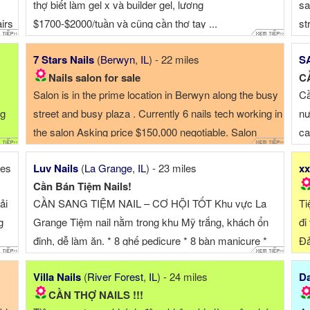
thợ biết làm gel x và builder gel, lương
sa
irs
$1700-$2000/tuần và cũng cần thợ tay ...
st
ex
7 Stars Nails
(
Berwyn
,
IL
) - 22 miles
S
into
▪ 
Nails salon for sale
C
ms)
Re
Salon is in the prime location in Berwyn along the busy
Cầ
ng
street and busy plaza . Currently 6 nails tech working in
nư
the salon Asking price $150,000 negotiable. Salon
ca
details 7 Stars Nail -Salon size: 1150 square feet -6
les
Luv Nails
(
La Grange
,
IL
) - 23 miles
xx
pedicure chair -10 manicure table - ...
Cần Bán Tiệm Nails!
ải
CẦN SANG TIỆM NAIL – CƠ HỘI TỐT Khu vực La
Ti
g
Grange Tiệm nail nằm trong khu Mỹ trắng, khách ổn
đi
định, dễ làm ăn. * 8 ghế pedicure * 8 bàn manicure *
Đả
Tiệ...
Villa Nails
(
River Forest
,
IL
) - 24 miles
Da
CẦN THỢ NAILS !!!