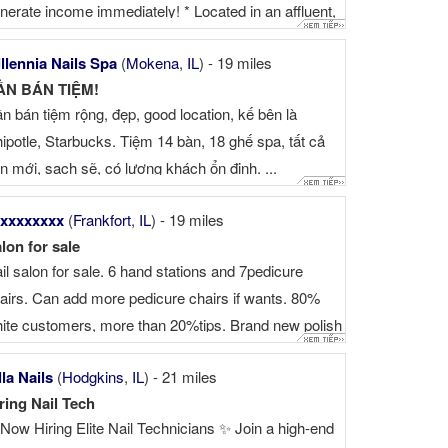
nerate income immediately! * Located in an affluent,
gh-income community with strong purchasing power
llennia Nails Spa
(
Mokena
,
IL
) - 19 miles
Loyal and established customer base with generous
ẦN BÁN TIỆM!
ps * Over 5,000 sq. ft. ...
n bán tiệm rộng, đẹp, good location, kế bên là
ipotle, Starbucks. Tiệm 14 bàn, 18 ghế spa, tất cả
n mới, sạch sẽ, có lượng khách ổn định. ...
xxxxxxxx
(
Frankfort
,
IL
) - 19 miles
lon for sale
il salon for sale. 6 hand stations and 7pedicure
airs. Can add more pedicure chairs if wants. 80%
ite customers, more than 20%tips. Brand new polish
dip powder. Annual: $300,000-$330,000 Rent is
lla Nails
(
Hodgkins
,
IL
) - 21 miles
eap, around $2300/month. customers are super nice
ring Nail Tech
 You will get ...
Now Hiring Elite Nail Technicians ✨ Join a high-end