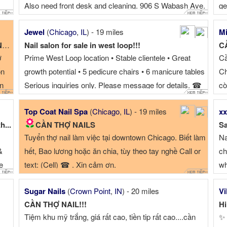
Also need front desk and cleaning. 906 S Wabash Ave.
ge
60605. Chicago Call ☎ . Tony
hi
Jewel
(
Chicago
,
IL
) - 19 miles
Mi
* 
.
Nail salon for sale in west loop!!!
C
ti
ợ
Prime West Loop location • Stable clientele • Great
Cầ
ốn
growth potential • 5 pedicure chairs • 6 manicure tables
Ch
ổn
Serious inquiries only. Please message for details. ☎
cò
Top Coat Nail Spa
(
Chicago
,
IL
) - 19 miles
xx
h...
CẦN THỢ NAILS
Sa
Tuyển thợ nail làm việc tại downtown Chicago. Biết làm
Na
&
hết, Bao lương hoặc ăn chia, tùy theo tay nghề Call or
ch
e
text: (Cell) ☎ . Xin cảm ơn.
wh
wn
+ 
Sugar Nails
(
Crown Point
,
IN
) - 20 miles
Vi
ch
CẦN THỢ NAIL!!!
Hi
!!!
Tiệm khu mỹ trắng, giá rất cao, tiền tip rất cao....cần
✨ 