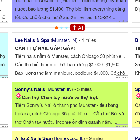
o pedicures, No Chip,
Nail Art Studio at Skokie Blvd is looking 
ct at ☎
Technicians to join our team. We're lookin
someone that can do almost everything i
Dip/Liquid Gel/Acrylic/Gel-X, Designs is 
All
Guaranteed income of $1500 a week/6 ..
Lee Nails & Spa
(
Munster
,
IN
) - 4 miles
B 
CẦN THỢ NAIL GẤP! GẤP!
thợ
Tiệm nails nằm ở Munster, cách Chicago 30 phút xe...
Ti
 có
Cần thợ biết làm mọi thứ, bao lương $1,000- $1,500.
35
Bao lương thợ làm manicure, pedicure $1,000. Có chỗ
Kh
ở cho thợ ở xa, tiệ...
ca
Sonny's Nails
(
Munster
,
IN
) - 5 miles
Sp
Cần thợ Chân tay nước và thợ Bột.
Tiệm Sonny’s Nail ở thành phố Munster - tiểu bang
Cầ
 -
Indiana, cách Chicago 35 phút lái xe... Cần thợ Bột và
đô
thợ Chân tay nước. Income ổn định quanh năm. ...
/m
(c
A To Z Nails Spa
(
Homewood
,
IL
) - 9 miles
Pa