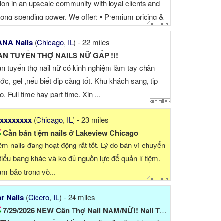
lon in an upscale community with loyal clients and
rong spending power. We offer: ▪ Premium pricing &
cellent tips ▪ No cleaning duties – focus on your craft
ANA Nails
(
Chicago
,
IL
) - 22 miles
Professional management & fair scheduling ▪
ẦN TUYỂN THỢ NAILS NỮ GẤP !!!
laxed, supportive team ...
n tuyển thợ nail nữ có kinh nghiệm làm tay chân
ớc, gel ,nếu biết dip càng tốt. Khu khách sang, tip
o. Full time hay part time. Xin ...
xxxxxxxx
(
Chicago
,
IL
) - 23 miles
Cần bán tiệm nails ở Lakeview Chicago
ệm nails đang hoạt động rất tốt. Lý do bán vì chuyển
 tiểu bang khác và ko đủ nguồn lực để quản lí tiệm.
m bảo trong vò...
r Nails
(
Cicero
,
IL
) - 24 miles
7/29/2026 NEW Cần Thợ Nail NAM/NỮ!! Nail Tech Needed...