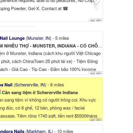
for 2 more Nail
Tiệm cần tuyển thêm 2 thợ tay chân nước hoặc
g for
everything. Biết chút giao tiếp bằng tiếng Anh, kinh
ncluding
nghiệm bột, dip, builder gel (tiệm chuyê...
a plus.
.
Nail Lounge
(
Munster
,
IN
) - 5 miles
TÌM NHIỀU THỢ - MUNSTER, INDIANA - CÓ CHỖ Ở (NẾU CẦN)
ệm ở Munster, Indiana (cách khu người Việt Chicago
 phút, cách ChinaTown 25 phút lái xe) - Tiệm Đông
ách - Giá Cao - Tip Cao - Đảm bảo 100% income
o ổ...
a Nail
(
Schererville
,
IN
) - 8 miles
Cần sang tiệm ở Schererville Indiana
n sang tiệm vì không có người trông coi. Khu vực
ng đúc, có 8 ghế, 12 bàn, phòng wax / facial
assage. Tiệm rộng 1740 sqft, tiền rent $5500tháng
am+tax+...
ndora Nails
(
Markham
,
IL
) - 10 miles