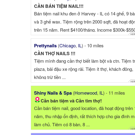
CẦN BÁN TIỆM NAIL!!!
Bán tiệm nail khu đen ở Harvey - IL có 14 ghế, 9 b
và 3 ghế wax. Tiệm rộng trên 2000 sqft, đã hoạt độ
trên 15 năm. Rent $4100/tháng. Income $300k-$55
tùy nă...
Prettynails
(
Chicago
,
IL
) - 10 miles
CẦN THỢ NAILS !!!
Tiệm mình đang cần thợ biết làm bột và ctn. Tiệm t
plaza, bãi đậu xe rộng rãi. Tiệm ít thợ, khách đông,
không trừ tiền ...
Shiny Nails & Spa
(
Homewood
,
IL
) - 11 miles
Cần bán tiệm và Cần tìm thợ!
Cần bán tiệm nail, good location, đã hoạt động trên
năm, thu nhập ổn định, rất thích hợp cho gia đình 
làm chủ. Tiệm có 8 bàn, 8 ...