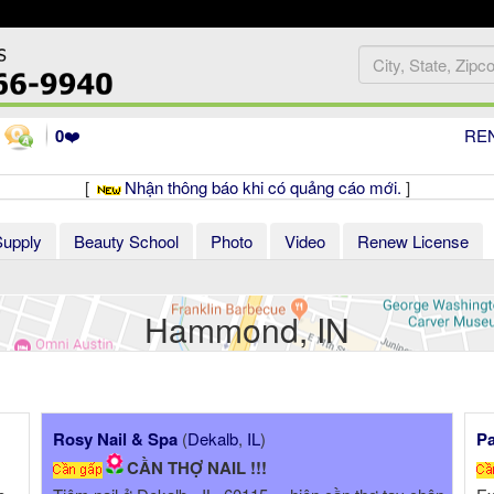
0
❤️
RE
[
Nhận thông báo khi có quảng cáo mới.
]
Supply
Beauty School
Photo
Video
Renew License
Hammond, IN
Nail Art Studio At Skokie Blvd
(
Northb
 technician
Need 2 Nail Techs Urgently! Nail Art Stud