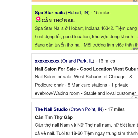
Spa Star nails
(
Hobart
,
IN
) - 15 miles
CẦN THỢ NAIL
Spa Star Nails ở Hobart, Indiana 46342. Tiệm đang
hoạt động tốt, good location, khu vực đông khách ...
đang cần tuyển thợ nail. Môi trường làm việc thân th
...
xxxxxxxxxx
(
Orland Park
,
IL
) - 16 miles
Nail Salon For Sale - Good Location West Subu
Nail Salon for sale -West Suburbs of Chicago - 8
Pedicure chair - 8 Manicure stations - 1 private
eyebrow/Waxing room - Stable and loyal customer
base - Friendly clients with great tips low operating
The Nail Studio
(
Crown Point
,
IN
) - 17 miles
expenses - Located just a 30 minute drive ...
Cần Tìm Thợ Gấp
Cần thợ nail Nam và Nữ Thợ nail nam, nữ biết làm t
cả về nail. Tuổi từ 18-60 Tiệm ngay trung tâm thành