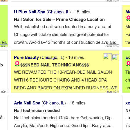
PE
U Plus Nail Spa
(
Chicago
,
IL
) - 15 miles
Me
P
Nail Salon for Sale – Prime Chicago Location
Well-established nail salon located in a busy area of
Me
Chicago with stable clientele and great potential for
Fu
iện,
growth. Avoid 6–12 months of construction delays and
th
save over $200,000 in build-out costs. This beautiful
Pure Beauty
(
Chicago
,
IL
) - 16 miles
Ec
1,200 sq ft modern nail salon is fully built, fully ...
rb
$$$NEED NAIL TECHNICIANS$$$
WE REVAMPED THE 13-YEAR-OLD NAIL SALON
Ti
WITH 6 PEDICURE CHAIRS AND 4 HEAD SPA
ch
BEDS AND BASED ON EXPANDED BUSINESS, WE
no
WANT TO ADD 1 MORE EXPERIENCED (AT LEAST
Aria Nail Spa
(
Chicago
,
IL
) - 18 miles
xx
2 YEARS) NAIL TECHNICIAN. WORKING
Nail technician needed
N
SCHEDULE IS FLEXIBLE,PART TIME OR 4+ DAYS
ất
Nail technician needed. GelX, hard Gel, waxing, Dip,
Lu
AND OUR BUSINESS ...
Acrylic, Mani/pedi. High price. Good tips. Busy area.
in