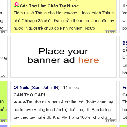
Cần Thợ Làm Chân Tay Nước
Ur
àn
Tiệm nail ở Thành phố Homewood, Illinois cách Thành
Ve
ng
phố Chicago 35 phút. Đang cần thêm thợ làm chân tay
wi
0k
nước. Người trẻ chưa có kinh nghiệm, Người ...
po
de
B&
C
rong
Cầ
Gi
bà
Ot Nails
(
Saint John
,
IN
) - 11 miles
Fr
CẦN THỢ GẤP!
C
 10
🔥🔥🔥Tìm thợ nails nam & nữ làm bột (hoặc chân tay
Ti
muốn
nước) everything ko phân biệt tuổi tác, 👉🏻 Bao lương
bu
tuỳ theo tay nghề 👉🏻 Khu Mỹ Trắng 100%, khu khá...
tố