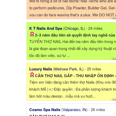
We’re hiring a lot of nail techs! Nail Techs who are 
to perform pedicures, Dip Powder, Builder Gel, Gel-X
you can do face waxing that’s a plus. We DO NOT o
acrylics, the salon is very ...
K T Nails And Spa
(
Chicago
,
IL
) - 24 miles
2–3 năm đầu tiên sẽ quyết định tay nghề của bạn. Hãy.
TUYỂN THỢ NAIL Hai đến ba năm đầu tiên trong 
là giai đoạn quan trọng nhất để xây dựng kỹ thuật v
tốc độ làm việc, sự tự ...
Luxury Nails
(
Melrose Park
,
IL
) - 25 miles
CẦN THỢ NAIL GẤP - THU NHẬP ỔN ĐỊNH - KHÔNG DRAM
Tiệm em hiện đang cần thêm thợ Nails (Khu mix-9
khách Mễ ) 👉Đặc quyền : Đa phần lượng khách tr
làm bột màu design , mẫu mã xu hướ...
Cosmo Spa Nails
(
Valparaiso
,
IN
) - 26 miles