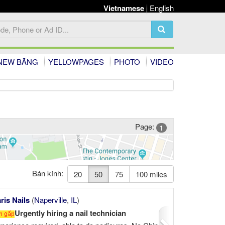
Vietnamese
English
NEW BẰNG
YELLOWPAGES
PHOTO
VIDEO
Page:
1
Bán kính:
20
50
75
100 miles
Next
rook
,
IL
)
Bliss Nail Bar
(
Madison
,
WI
)
io at Skokie...
Cần Tuyển thợ $2000-$3000/tuần. Có nhà cho thợ ở 