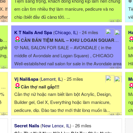
able
Tiệm sang trọng, khách đông không kịp làm nên chúng
❇ 
. If
em cần tìm nhiều thợ làm manicure, pedicure và no
Ti
ffer
chip (biết đầy đủ càng tốt). ...
vi
K T Nails And Spa
(
Chicago
,
IL
) - 24 miles
Ha
..
CẦN BÁN TIỆM NAIL – KHU LOGAN SQUARE - AVONDALE, CHICAGO
nghề
🩷 NAIL SALON FOR SALE – AVONDALE ( in the
Lo
ững,
middle of Avondale and Logan Square) , CHICAGO
MO
Well-established nail salon for sale in the Avondale area
Hi
of Chicago. The salon is fully set up and ready for the
pe
Vj Nail&spa
(
Lemont
,
IL
) - 25 miles
Ma
next owner. All furniture, equipment, ...
Ex
A
Cần thợ nail gấp!!!
0%
Cần thợ nữ hoặc nam biết làm bột Acrylic, Design,
Ma
ẻ
Builder gel, Gel X, Everything hoặc làm manicure,
ng
pedicure, dip. Đào tạo thợ mới thật lòng muốn là...
ch
Secret Nails
(
New Lenox
,
IL
) - 26 miles