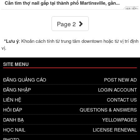
Cần tìm thợ nail gấp tại thành phố Martinsville, gần...
Page 2
*Lưu ý
: Khoản cách tính từ trung tâm downtown hoặc từ vị trí định
vị.
SITE MENU
ĐĂNG QUẢNG CÁO
POST NEW AD
ĐĂNG NHẬP
LOGIN ACCOUNT
LIÊN HỆ
CONTACT US
HỎI ĐÁP
QUESTIONS & ANSWERS
DANH BẠ
YELLOWPAGES
HỌC NAIL
LICENSE RENEWAL
PHOTO