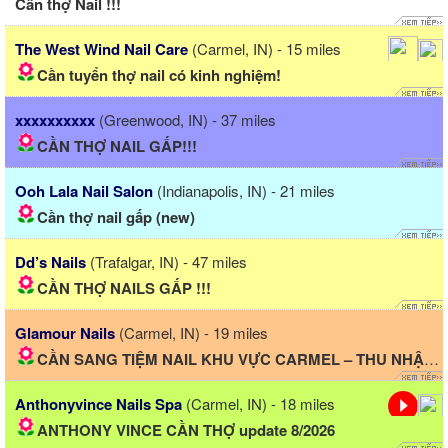
Cần thợ Nail !!!
The West Wind Nail Care
(Carmel, IN) - 15 miles
Cần tuyển thợ nail có kinh nghiệm!
xxxxxxxxxx
(Greenwood, IN) - 37 miles
CẦN THỢ NAIL GẤP!!!
Ooh Lala Nail Salon
(Indianapolis, IN) - 21 miles
Cần thợ nail gấp (new)
Dd’s Nails
(Trafalgar, IN) - 47 miles
CẦN THỢ NAILS GẤP !!!
Glamour Nails
(Carmel, IN) - 19 miles
CẦN SANG TIỆM NAIL KHU VỰC CARMEL – THU NHẬP CAO
Anthonyvince Nails Spa
(Carmel, IN) - 18 miles
ANTHONY VINCE CẦN THỢ update 8/2026