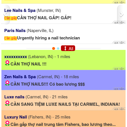
A Nails
(Lafayette, IN)
CẦN TUYỂN THỢ NAIL GẤP GẤP
Lee Nails & Spa
(Munster, IN)
ian
CẦN THỢ NAIL GẤP! GẤP!
All
xxxxxxxxxx
(Lebanon, IN) - 1 miles
CẦN THỢ NAIL !!!
Zen Nails & Spa
(Carmel, IN) - 18 miles
CẦN THỢ NAILS!!! Có bao lương $$$
Luxe nails
(Carmel, IN) - 21 miles
CẦN SANG TIỆM LUXE NAILS TẠI CARMEL, INDIANA!
Luxury Nail
(Fishers, IN) - 25 miles
Cần gấp thợ nail trung tâm Fishers, bao lương theo...