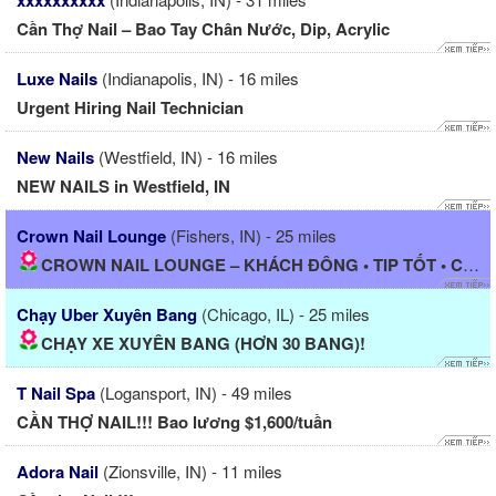
xxxxxxxxxx
Cần Thợ Nail – Bao Tay Chân Nước, Dip, Acrylic
Luxe Nails
(Indianapolis, IN) - 16 miles
Urgent Hiring Nail Technician
New Nails
(Westfield, IN) - 16 miles
NEW NAILS in Westfield, IN
Crown Nail Lounge
(Fishers, IN) - 25 miles
CROWN NAIL LOUNGE – KHÁCH ĐÔNG • TIP TỐT • CÓ NHÀ CHO...
Chạy Uber Xuyên Bang
(Chicago, IL) - 25 miles
CHẠY XE XUYÊN BANG (HƠN 30 BANG)!
T Nail Spa
(Logansport, IN) - 49 miles
CẦN THỢ NAIL!!! Bao lương $1,600/tuần
Adora Nail
(Zionsville, IN) - 11 miles