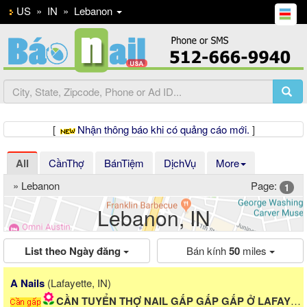
US
»
IN
»
Lebanon
[
Nhận thông báo khi có quảng cáo mới.
]
All
CầnThợ
BánTiệm
DịchVụ
More
» Lebanon
Page:
1
Lebanon, IN
List theo Ngày đăng
Bán kính
50
miles
Previous
Ne
Zen Nails & Spa
(Carmel, IN)
P GẤP Ở LAFAYETTE, IN!
CẦN THỢ NAILS!!! Có bao