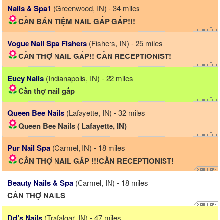
Nails & Spa1
(Greenwood, IN) - 34 miles
CẦN BÁN TIỆM NAIL GẤP GẤP!!!
Vogue Nail Spa Fishers
(Fishers, IN) - 25 miles
CẦN THỢ NAIL GẤP!! CẦN RECEPTIONIST!
Eucy Nails
(Indianapolis, IN) - 22 miles
Cần thợ nail gấp
Queen Bee Nails
(Lafayette, IN) - 32 miles
Queen Bee Nails ( Lafayette, IN)
Pur Nail Spa
(Carmel, IN) - 18 miles
CẦN THỢ NAIL GẤP !!!CẦN RECEPTIONIST!
Beauty Nails & Spa
(Carmel, IN) - 18 miles
CẦN THỢ NAILS
Dd’s Nails
(Trafalgar, IN) - 47 miles