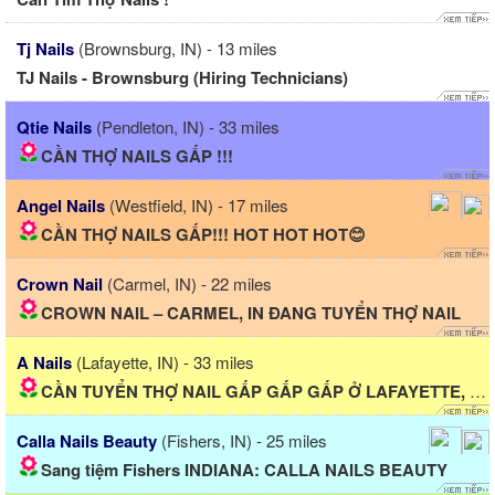
Tj Nails
(Brownsburg, IN) - 13 miles
TJ Nails - Brownsburg (Hiring Technicians)
Qtie Nails
(Pendleton, IN) - 33 miles
CẦN THỢ NAILS GẤP !!!
Angel Nails
(Westfield, IN) - 17 miles
CẦN THỢ NAILS GẤP!!! HOT HOT HOT😊
Crown Nail
(Carmel, IN) - 22 miles
CROWN NAIL – CARMEL, IN ĐANG TUYỂN THỢ NAIL
A Nails
(Lafayette, IN) - 33 miles
CẦN TUYỂN THỢ NAIL GẤP GẤP GẤP Ở LAFAYETTE, IN!
Calla Nails Beauty
(Fishers, IN) - 25 miles
Sang tiệm Fishers INDIANA: CALLA NAILS BEAUTY