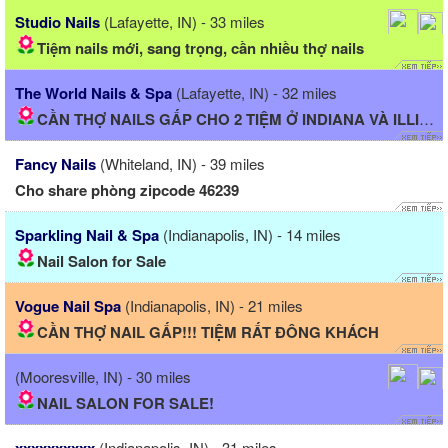
Studio Nails
(Lafayette, IN) - 33 miles
Tiệm nails mới, sang trọng, cần nhiều thợ nails
The World Nails & Spa
(Lafayette, IN) - 32 miles
CẦN THỢ NAILS GẤP CHO 2 TIỆM Ở INDIANA VÀ ILLINOIS...
Fancy Nails
(Whiteland, IN) - 39 miles
Cho share phòng zipcode 46239
Sparkling Nail & Spa
(Indianapolis, IN) - 14 miles
Nail Salon for Sale
Vogue Nail Spa
(Indianapolis, IN) - 21 miles
CẦN THỢ NAIL GẤP!!! TIỆM RẤT ĐÔNG KHÁCH
(Mooresville, IN) - 30 miles
NAIL SALON FOR SALE!
(Indianapolis, IN) - 31 miles