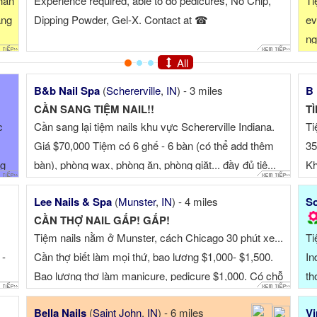
hip,
Tiệm cần tuyển thêm 2 thợ tay chân nước hoặc
everything. Biết chút giao tiếp bằng tiếng Anh, kinh
nghiệm bột, dip, builder gel (tiệm chuyê...
All
B&b Nail Spa
(
Schererville
,
IN
) - 3 miles
B 
CẦN SANG TIỆM NAIL!!
c
Cần sang lại tiệm nails khu vực Schererville Indiana.
Ti
Giá $70,000 Tiệm có 6 ghế - 6 bàn (có thể add thêm
35
ng
bàn), phòng wax, phòng ăn, phòng giặt... đầy đủ tiệ...
Kh
ca
Lee Nails & Spa
(
Munster
,
IN
) - 4 miles
So
CẦN THỢ NAIL GẤP! GẤP!
Tiệm nails nằm ở Munster, cách Chicago 30 phút xe...
Ti
 -
Cần thợ biết làm mọi thứ, bao lương $1,000- $1,500.
In
Bao lương thợ làm manicure, pedicure $1,000. Có chỗ
th
ở cho thợ ở xa, tiệ...
Bella Nails
(
Saint John
,
IN
) - 6 miles
Vi