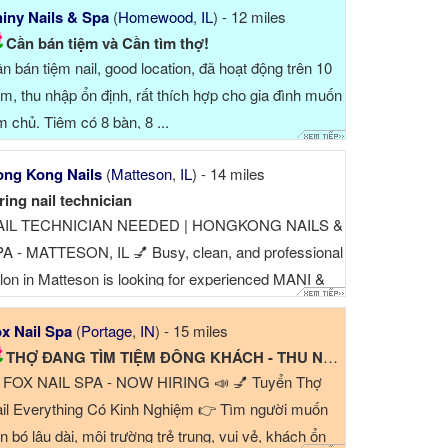
iny Nails & Spa
(
Homewood
,
IL
) - 12 miles
Cần bán tiệm và Cần tìm thợ!
n bán tiệm nail, good location, đã hoạt động trên 10
m, thu nhập ổn định, rất thích hợp cho gia đình muốn
m chủ. Tiệm có 8 bàn, 8 ...
ng Kong Nails
(
Matteson
,
IL
) - 14 miles
ring nail technician
AIL TECHNICIAN NEEDED | HONGKONG NAILS &
A - MATTESON, IL 💅 Busy, clean, and professional
lon in Matteson is looking for experienced MANI &
DI TECHS Add 4712 211th st Matteson il 60443
x Nail Spa
(
Portage
,
IN
) - 15 miles
hone ☎
THỢ ĐANG TÌM TIỆM ĐÔNG KHÁCH - THU NHẬP CAO 2500$/weeks...
 FOX NAIL SPA - NOW HIRING 📣 💅 Tuyển Thợ
il Everything Có Kinh Nghiệm 👉 Tìm người muốn
n bó lâu dài, môi trường trẻ trung, vui vẻ, khách ổn