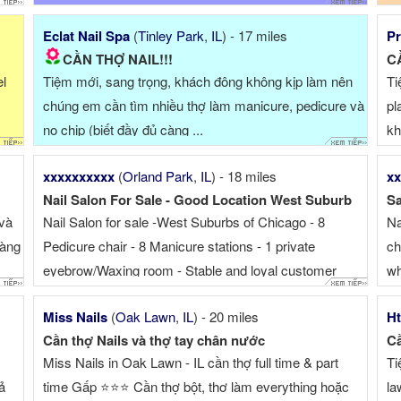
có thể ...
địn
Eclat Nail Spa
(
Tinley Park
,
IL
) - 17 miles
Pr
CẦN THỢ NAIL!!!
CẦ
el
Tiệm mới, sang trọng, khách đông không kịp làm nên
Ti
chúng em cần tìm nhiều thợ làm manicure, pedicure và
pl
no chip (biết đầy đủ càng ...
kh
xxxxxxxxxx
(
Orland Park
,
IL
) - 18 miles
xx
Nail Salon For Sale - Good Location West Suburb
Sa
 và
Nail Salon for sale -West Suburbs of Chicago - 8
Na
càng
Pedicure chair - 8 Manicure stations - 1 private
ch
eyebrow/Waxing room - Stable and loyal customer
wh
base - Friendly clients with great tips low operating
+ 
Miss Nails
(
Oak Lawn
,
IL
) - 20 miles
Ht
expenses - Located just a 30 minute drive ...
ch
Cần thợ Nails và thợ tay chân nước
C
!!!
Miss Nails in Oak Lawn - IL cần thợ full time & part
Ti
ả
time Gấp ⭐️⭐️⭐️ Cần thợ bột, thơ làm everything hoặc
la