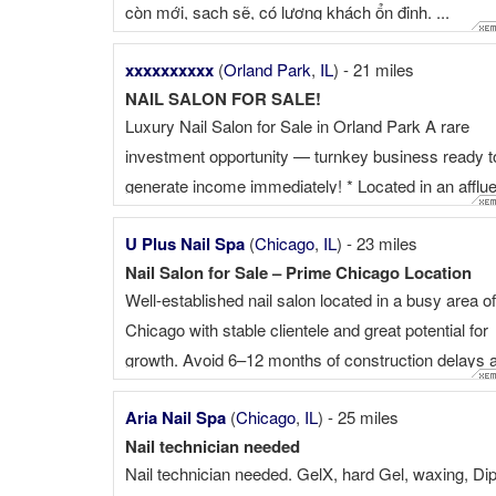
còn mới, sạch sẽ, có lượng khách ổn định. ...
xxxxxxxxxx
(
Orland Park
,
IL
) - 21 miles
NAIL SALON FOR SALE!
Luxury Nail Salon for Sale in Orland Park A rare
investment opportunity — turnkey business ready t
generate income immediately! * Located in an afflue
high-income community with strong purchasing po
U Plus Nail Spa
(
Chicago
,
IL
) - 23 miles
* Loyal and established customer base with genero
Nail Salon for Sale – Prime Chicago Location
tips * Over 5,000 sq. ft. ...
Well-established nail salon located in a busy area of
Chicago with stable clientele and great potential for
growth. Avoid 6–12 months of construction delays 
save over $200,000 in build-out costs. This beautifu
Aria Nail Spa
(
Chicago
,
IL
) - 25 miles
1,200 sq ft modern nail salon is fully built, fully ...
Nail technician needed
Nail technician needed. GelX, hard Gel, waxing, Dip