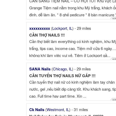
CẦN SANG TIỆM NAIL – CƠ HỘI TỐT Khu vực L
* Modern, ...
Grange Tiệm nail nằm trong khu Mỹ trắng, khách ổ
định, dễ làm ăn. * 8 ghế pedicure * 8 bàn manicure 
Tiệ...
xxxxxxxxxx
(
Lockport
,
IL
) - 29 miles
CẦN THỢ NAILS !!!
Cần thợ biết làm everything có kinh nghiệm, khu M
trắng, tips cao, income cao. Tiệm mở cửa 6 ngày…
không khí làm việc vui vẻ. Tiệm ở Lockport gầ...
SANA Nails
(
Chicago
,
IL
) - 29 miles
CẦN TUYỂN THỢ NAILS NỮ GẤP !!!
Cần tuyển thợ nail nữ có kinh nghiệm làm tay chân
nước, gel ,nếu biết dip càng tốt. Khu khách sang, ti
cao. Full time hay part time. Xin ...
Ck Nails
(
Westmont
,
IL
) - 31 miles