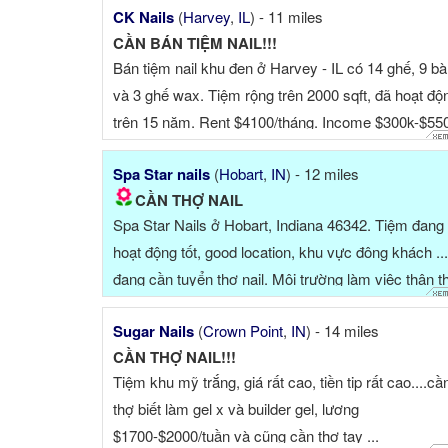
CK Nails
(
Harvey
,
IL
) - 11 miles
CẦN BÁN TIỆM NAIL!!!
Bán tiệm nail khu đen ở Harvey - IL có 14 ghế, 9 b
và 3 ghế wax. Tiệm rộng trên 2000 sqft, đã hoạt độ
trên 15 năm. Rent $4100/tháng. Income $300k-$55
tùy nă...
Spa Star nails
(
Hobart
,
IN
) - 12 miles
CẦN THỢ NAIL
Spa Star Nails ở Hobart, Indiana 46342. Tiệm đang
hoạt động tốt, good location, khu vực đông khách ...
đang cần tuyển thợ nail. Môi trường làm việc thân th
...
Sugar Nails
(
Crown Point
,
IN
) - 14 miles
CẦN THỢ NAIL!!!
Tiệm khu mỹ trắng, giá rất cao, tiền tip rất cao....cầ
thợ biết làm gel x và builder gel, lương
$1700-$2000/tuần và cũng cần thợ tay ...