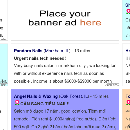
Sh
àn
Cầ
ng
nă
0k
là
Pandora Nails
(
Markham
,
IL
) - 13 miles
Ho
Urgent nails tech needed!
Hi
Very busy nails salon in markham city , we looking for
N
with or without experience nails tech as soon as
SP
iện,
possible . Income is about $6000-$$9000 per month
sa
depending on experience . Please call or text ☎ or ☎
PE
Angel Nails & Waxing
(
Oak Forest
,
IL
) - 15 miles
Fo
P
CẦN SANG TIỆM NAIL!!
n
Salon mở được 17 năm, good location. Tiệm mới
📣
remodel. Tiền rent $1,000/tháng( free nước). Diện tích:
Na
500 sqft. Có 3 ghế 2 bàn ( hoàn toàn mới mua 2 năm),
gắ