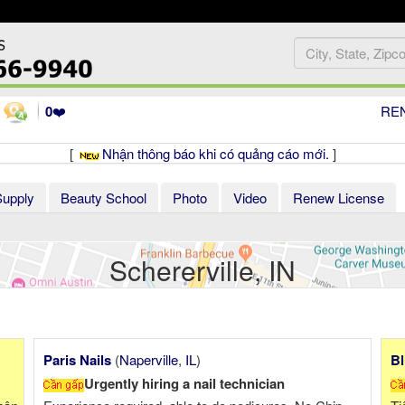
0
❤️
RE
[
Nhận thông báo khi có quảng cáo mới.
]
Supply
Beauty School
Photo
Video
Renew License
Schererville, IN
Bliss Nail Bar
(
Madison
,
WI
)
Cần Tuyển thợ $2000-$3000/tuần. Có nhà cho thợ ở xa