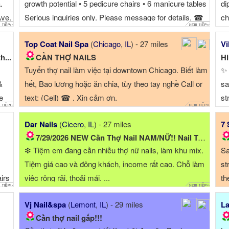
.
growth potential • 5 pedicure chairs • 6 manicure tables
di
Ave.
Serious inquiries only. Please message for details. ☎
ch
Top Coat Nail Spa
(
Chicago
,
IL
) - 27 miles
Vi
h...
CẦN THỢ NAILS
Hi
Tuyển thợ nail làm việc tại downtown Chicago. Biết làm
✨ 
&
hết, Bao lương hoặc ăn chia, tùy theo tay nghề Call or
sa
e
text: (Cell) ☎ . Xin cảm ơn.
st
wn
ex
Dar Nails
(
Cicero
,
IL
) - 27 miles
7 
▪ 
7/29/2026 NEW Cần Thợ Nail NAM/NỮ!! Nail Tech Needed...
Re
❇ Tiệm em đang cần nhiều thợ nữ nails, làm khu mix.
Sa
Tiệm giá cao và đông khách, income rất cao. Chỗ làm
st
irs
việc rộng rãi, thoải mái. ...
th
de
Vj Nail&spa
(
Lemont
,
IL
) - 29 miles
La
into
pe
Cần thợ nail gấp!!!
ms)