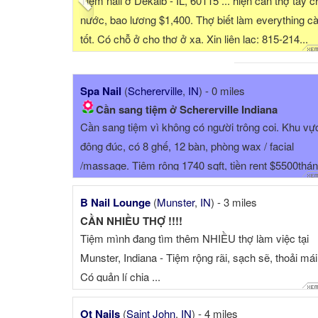
 cần thợ tay chân
Experience required, able to do pedicures, No C
 everything càng
Dipping Powder, Gel-X. Contact at ☎
: 815-214...
Spa Nail
(
Schererville
,
IN
) - 0 miles
Cần sang tiệm ở Schererville Indiana
Cần sang tiệm vì không có người trông coi. Khu vự
đông đúc, có 8 ghế, 12 bàn, phòng wax / facial
/massage. Tiệm rộng 1740 sqft, tiền rent $5500thá
(cam+tax+...
B Nail Lounge
(
Munster
,
IN
) - 3 miles
CẦN NHIỀU THỢ !!!!
Tiệm mình đang tìm thêm NHIỀU thợ làm việc tại
Munster, Indiana - Tiệm rộng rãi, sạch sẽ, thoải mái
Có quản lí chia ...
Ot Nails
(
Saint John
,
IN
) - 4 miles