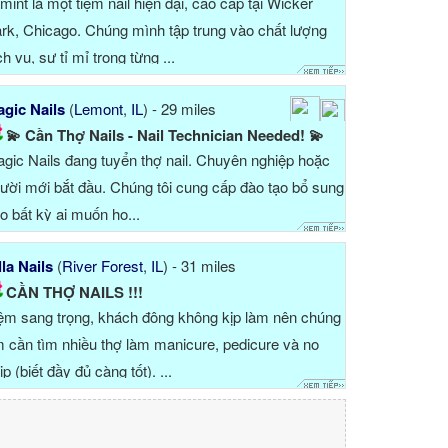
mint là một tiệm nail hiện đại, cao cấp tại Wicker
rk, Chicago. Chúng mình tập trung vào chất lượng
ch vụ, sự tỉ mỉ trong từng ...
gic Nails
(
Lemont
,
IL
) - 29 miles
💫 Cần Thợ Nails - Nail Technician Needed! 💫
gic Nails đang tuyển thợ nail. Chuyên nghiệp hoặc
ười mới bắt đầu. Chúng tôi cung cấp đào tạo bổ sung
o bất kỳ ai muốn họ...
lla Nails
(
River Forest
,
IL
) - 31 miles
CẦN THỢ NAILS !!!
ệm sang trọng, khách đông không kịp làm nên chúng
 cần tìm nhiều thợ làm manicure, pedicure và no
ip (biết đầy đủ càng tốt). ...