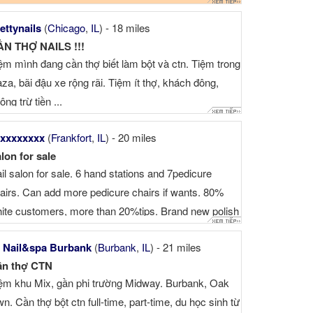
h, ...
ettynails
(
Chicago
,
IL
) - 18 miles
N THỢ NAILS !!!
ệm mình đang cần thợ biết làm bột và ctn. Tiệm trong
aza, bãi đậu xe rộng rãi. Tiệm ít thợ, khách đông,
ông trừ tiền ...
xxxxxxxx
(
Frankfort
,
IL
) - 20 miles
lon for sale
il salon for sale. 6 hand stations and 7pedicure
airs. Can add more pedicure chairs if wants. 80%
ite customers, more than 20%tips. Brand new polish
dip powder. Annual: $300,000-$330,000 Rent is
 Nail&spa Burbank
(
Burbank
,
IL
) - 21 miles
eap, around $2300/month. customers are super nice
ần thợ CTN
 You will get ...
ệm khu Mix, gần phi trường Midway. Burbank, Oak
wn. Cần thợ bột ctn full-time, part-time, du học sinh từ