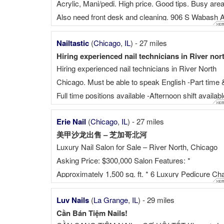
Acrylic, Mani/pedi. High price. Good tips. Busy area
Also need front desk and cleaning. 906 S Wabash 
60605. Chicago Call ☎ . Tony
Nailtastic
(
Chicago
,
IL
) - 27 miles
Hiring experienced nail technicians in River nort
Hiring experienced nail technicians in River North
Chicago. Must be able to speak English -Part time 
Full time positions available -Afternoon shift availabl
(3pm-8pm) 📍River North 🚊Close to Purple & Bro
Erie Nail
(
Chicago
,
IL
) - 27 miles
line 🅿️ Shared parking available Call or text ☎
美甲沙龙出售 – 芝加哥北河
Luxury Nail Salon for Sale – River North, Chicago
Asking Price: $300,000 Salon Features: *
Approximately 1,500 sq. ft. * 6 Luxury Pedicure Cha
* 9 Manicure Tables * 1 Private Waxing Room * 2
Luv Nails
(
La Grange
,
IL
) - 29 miles
Private Head Spa Rooms (can easily be converted 
Cần Bán Tiệm Nails!
eyelash extension, facial, or esthetic treatment roo