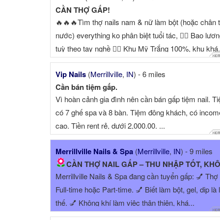
CẦN THỢ GẤP!
🔥🔥🔥Tìm thợ nails nam & nữ làm bột (hoặc chân 
nước) everything ko phân biệt tuổi tác, 👉🏻 Bao lươ
tuỳ theo tay nghề 👉🏻 Khu Mỹ Trắng 100%, khu khá.
Vip Nails
(
Merrillville
,
IN
) - 6 miles
Cần bán tiệm gấp.
Vì hoàn cảnh gia đình nên cần bán gấp tiệm nail. T
có 7 ghế spa và 8 bàn. Tiệm đông khách, có incom
cao. Tiền rent rẻ, dưới 2,000.00. ...
Merrillville Nails & Spa
(
Merrillville
,
IN
) - 9 miles
CẦN THỢ NAIL GẤP – THU NHẬP TỐT, KHÔNG DRAM
Merrillville Nails & Spa đang cần tuyển gấp: 💅 Thợ 
Full-time hoặc Part-time. 💅 Biết làm bột, gel, dip là 
thế. 💅 Không khí làm việc thân thiện, khá...