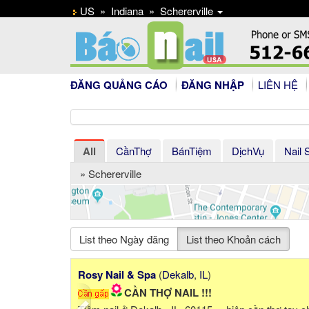
US
»
Indiana
»
Schererville
ĐĂNG QUẢNG CÁO
ĐĂNG NHẬP
LIÊN HỆ
All
CầnThợ
BánTiệm
DịchVụ
Nail 
» Schererville
List theo Ngày đăng
List theo Khoản cách
Previous
Paris Nails
(
Naperville
,
IL
)
Urgently hiring a nail technician