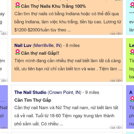
Cần Thợ Nails Khu Trắng 100%
tay
Cần tìm thợ nails có bằng Indiana hoặc có thể đổi qua
**
ng
bằng Indiana, làm việc khu trắng, tiền típ cao. Lương từ
ev
..
$1200-$2000/tuần tùy theo ...
là
Nail Luv
(
Merrillville
,
IN
) - 8 miles
Le
Cần thợ nail Gấp!!
iệm
Tiệm mình đang cần nhiều thợ nail biết làm tất cả càng
Ti
e
tốt, ưu tiên bạn nữ chỉ cần biết tcn và wax . Tiệm làm ...
ta
ba
The Nail Studio
(
Crown Point
,
IN
) - 9 miles
A 
A
Cần Tìm Thợ Gấp
Nail
Cần thợ nail Nam và Nữ Thợ nail nam, nữ biết làm tất
Ti
lợi
cả về nail. Tuổi từ 18-60 Tiệm ngay trung tâm thành
ph
phố sầm uất. Có nhiều ...
nư