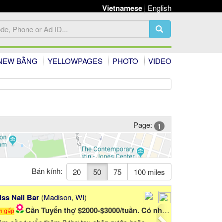
Vietnamese
English
NEW BẰNG
YELLOWPAGES
PHOTO
VIDEO
Page:
1
Bán kính:
20
50
75
100 miles
Next
Lee Nails & Spa
(
Munster
,
IN
)
xxxxxxxx
CẦN THỢ NAIL GẤP! GẤP!