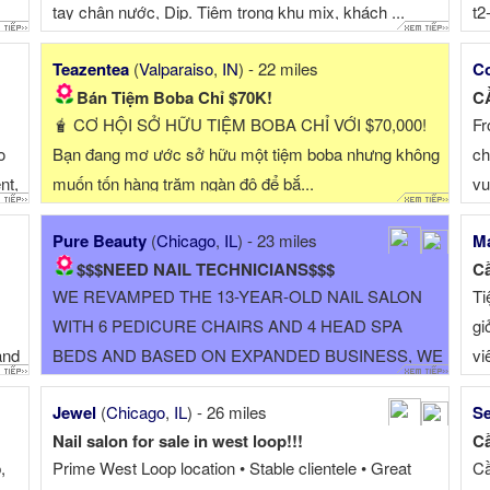
tay chân nước, Dip. Tiệm trong khu mix, khách ...
t2
Teazentea
(
Valparaiso
,
IN
) - 22 miles
Co
Bán Tiệm Boba Chỉ $70K!
CẦ
🧋 CƠ HỘI SỞ HỮU TIỆM BOBA CHỈ VỚI $70,000!
Fr
o
Bạn đang mơ ước sở hữu một tiệm boba nhưng không
ch
nt,
muốn tốn hàng trăm ngàn đô để bắ...
vu
wer
Pure Beauty
(
Chicago
,
IL
) - 23 miles
Ma
us
$$$NEED NAIL TECHNICIANS$$$
Cầ
WE REVAMPED THE 13-YEAR-OLD NAIL SALON
Ti
WITH 6 PEDICURE CHAIRS AND 4 HEAD SPA
gi
and
BEDS AND BASED ON EXPANDED BUSINESS, WE
vi
l
WANT TO ADD 1 MORE EXPERIENCED (AT LEAST
Jewel
(
Chicago
,
IL
) - 26 miles
Se
2 YEARS) NAIL TECHNICIAN. WORKING
Nail salon for sale in west loop!!!
Cầ
SCHEDULE IS FLEXIBLE,PART TIME OR 4+ DAYS
,
Prime West Loop location • Stable clientele • Great
Cầ
AND OUR BUSINESS ...