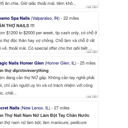
-t5 ăn chia. Giờ giấc thoải mái, tiệm khô...
smo Spa Nails
(
Valparaiso
,
IN
) - 22 miles
N THỢ NAILS !!!
om $1200 to $2000 per week, tip cash only, có chỗ ở
o thợ độc thân hay vợ chồng. Chỗ làm và chỗ ở rất
i vẻ, thoải mái. Có special offer cho thợ giỏi biết ...
gic Nails Homer Glen
(
Homer Glen
,
IL
) - 25 miles
n thợ dip/ctn/everything
ệm đang cần thợ NỮ gấp. Không cần tay nghề phải
ỏi, chỉ cần người uy tín và có trách nhiệm với công
ệc, chiề...
cret Nails
(
New Lenox
,
IL
) - 27 miles
n Thợ Nail Nam Nữ Làm Bột Tay Chân Nước
n thợ nam nữ làm bột, làm manicure, pedicure