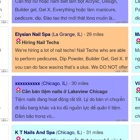
a
Cần thợ nữ hoặc nam biết làm bột Acrylic, Design,
La
n
Builder gel, Gel X, Everything hoặc làm manicure,
Pa
*
pedicure, dip. Đào tạo thợ mới thật lòng muốn là...
dị
Elysian Nail Spa
(
La Grange
,
IL
) - 29 miles
Ma
Hiring Nail Techs
ỹ
We’re hiring a lot of nail techs! Nail Techs who are able
Ma
to perform pedicures, Dip Powder, Builder Gel, Gel-X. If
ng
you can do face waxing that’s a plus. We DO NOT offer
ch
acrylics, the salon is very ...
xxxxxxxxxx
(
Chicago
,
IL
) - 30 miles
Vi
Cần bán tiệm nails ở Lakeview Chicago
Tiệm nails đang hoạt động rất tốt. Lý do bán vì chuyển
Ti
p
đi tiểu bang khác và ko đủ nguồn lực để quản lí tiệm.
em
Đảm bảo trong vò...
ch
K T Nails And Spa
(
Chicago
,
IL
) - 31 miles