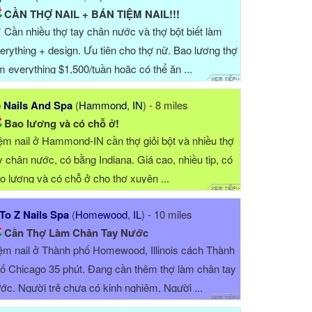
CẦN THỢ NAIL + BÁN TIỆM NAIL!!!
* Cần nhiều thợ tay chân nước và thợ bột biết làm
erything + design. Ưu tiên cho thợ nữ. Bao lương thợ
m everything $1,500/tuần hoặc có thể ăn ...
 Nails And Spa
(
Hammond
,
IN
) - 8 miles
Bao lương và có chỗ ở!
ệm nail ở Hammond-IN cần thợ giỏi bột và nhiều thợ
y chân nước, có bằng Indiana. Giá cao, nhiều tip, có
o lương và có chỗ ở cho thợ xuyên ...
To Z Nails Spa
(
Homewood
,
IL
) - 10 miles
Cần Thợ Làm Chân Tay Nước
ệm nail ở Thành phố Homewood, Illinois cách Thành
ố Chicago 35 phút. Đang cần thêm thợ làm chân tay
ớc. Người trẻ chưa có kinh nghiệm, Người ...