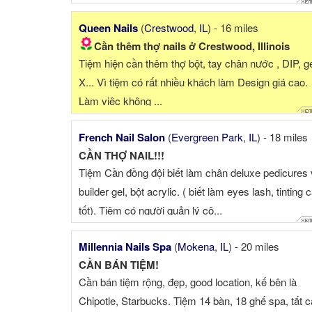
Queen Nails
(
Crestwood
,
IL
) - 16 miles
Cần thêm thợ nails ở Crestwood, Illinois
Tiệm hiện cần thêm thợ bột, tay chân nước , DIP, g
X... Vì tiệm có rất nhiều khách làm Design giá cao.
Làm việc không ...
French Nail Salon
(
Evergreen Park
,
IL
) - 18 miles
CẦN THỢ NAIL!!!
Tiệm Cần đồng đội biết làm chân deluxe pedicures
builder gel, bột acrylic. ( biết làm eyes lash, tinting 
tốt). Tiệm có người quản lý cô...
Millennia Nails Spa
(
Mokena
,
IL
) - 20 miles
CẦN BÁN TIỆM!
Cần bán tiệm rộng, đẹp, good location, kế bên là
Chipotle, Starbucks. Tiệm 14 bàn, 18 ghế spa, tất c