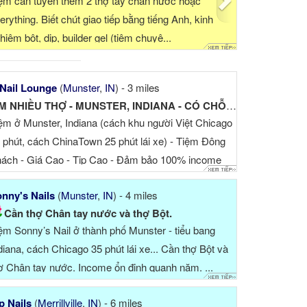
Tiệm nails nằm ở Munster, cách Chicago 30 phút xe...
Cần gấp th
Cần thợ biết làm mọi thứ, bao lương $1,000- $1,500.
vực tốt và
Bao lương thợ làm manicure, pedicure $1,000. Có chỗ
Tiệ...
ở cho thợ ở xa, tiệ...
Nail Lounge
(
Munster
,
IN
) - 3 miles
TÌM NHIỀU THỢ - MUNSTER, INDIANA - CÓ CHỖ Ở (NẾU CẦN)
ệm ở Munster, Indiana (cách khu người Việt Chicago
 phút, cách ChinaTown 25 phút lái xe) - Tiệm Đông
ách - Giá Cao - Tip Cao - Đảm bảo 100% income
o ổ...
nny's Nails
(
Munster
,
IN
) - 4 miles
Cần thợ Chân tay nước và thợ Bột.
ệm Sonny’s Nail ở thành phố Munster - tiểu bang
diana, cách Chicago 35 phút lái xe... Cần thợ Bột và
ợ Chân tay nước. Income ổn định quanh năm. ...
p Nails
(
Merrillville
,
IN
) - 6 miles