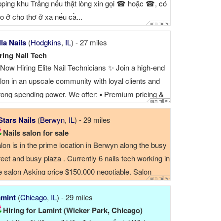
pping khu Trảng nếu thật lòng xin gọi ☎ hoặc ☎, có
o ở cho thợ ở xa nếu cầ...
lla Nails
(
Hodgkins
,
IL
) - 27 miles
ring Nail Tech
Now Hiring Elite Nail Technicians ✨ Join a high-end
lon in an upscale community with loyal clients and
rong spending power. We offer: ▪ Premium pricing &
cellent tips ▪ No cleaning duties – focus on your craft
Stars Nails
(
Berwyn
,
IL
) - 29 miles
Professional management & fair scheduling ▪
Nails salon for sale
laxed, supportive team ...
lon is in the prime location in Berwyn along the busy
reet and busy plaza . Currently 6 nails tech working in
e salon Asking price $150,000 negotiable. Salon
tails 7 Stars Nail -Salon size: 1150 square feet -6
mint
(
Chicago
,
IL
) - 29 miles
dicure chair -10 manicure table - ...
Hiring for Lamint (Wicker Park, Chicago)