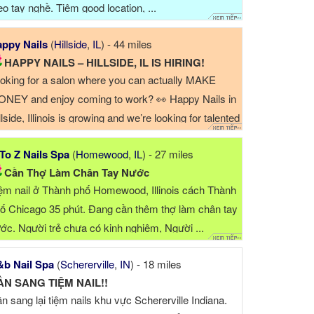
eo tay nghề. Tiệm good location, ...
ppy Nails
(
Hillside
,
IL
) - 44 miles
HAPPY NAILS – HILLSIDE, IL IS HIRING!
oking for a salon where you can actually MAKE
NEY and enjoy coming to work? 👀 Happy Nails in
llside, Illinois is growing and we’re looking for talented
ople to join our team! ✨ We’re hiring: * Acrylic/ Gel
To Z Nails Spa
(
Homewood
,
IL
) - 27 miles
perts * Manicure/...
Cần Thợ Làm Chân Tay Nước
ệm nail ở Thành phố Homewood, Illinois cách Thành
ố Chicago 35 phút. Đang cần thêm thợ làm chân tay
ớc. Người trẻ chưa có kinh nghiệm, Người ...
b Nail Spa
(
Schererville
,
IN
) - 18 miles
ẦN SANG TIỆM NAIL!!
n sang lại tiệm nails khu vực Schererville Indiana.