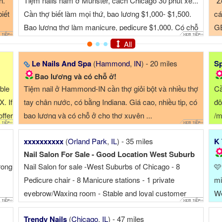
ần downtown Carmel,
📣 CẦN TUYỂN THỢ NAILS – CARY, IL
 lái xe) CẦN THỢ BỘT,
💅 Salon cần tuyển: ✨ Thợ bột (Acrylic)
Tiệm Zen Nails & Spa
tay nước (Manicure/Pedicure) ✨ Thợ Di
✨ Thợ Design (biết càng nhiều càng tốt) 
All
Le Nails And Spa
(
Hammond
,
IN
) - 20 miles
Sp
Bao lương và có chỗ ở!
able
Tiệm nail ở Hammond-IN cần thợ giỏi bột và nhiều thợ
Cầ
. If
tay chân nước, có bằng Indiana. Giá cao, nhiều tip, có
đô
ffer
bao lương và có chỗ ở cho thợ xuyên ...
/m
(c
xxxxxxxxxx
(
Orland Park
,
IL
) - 35 miles
K 
Nail Salon For Sale - Good Location West Suburb
rong
Nail Salon for sale -West Suburbs of Chicago - 8
🩷
Pedicure chair - 8 Manicure stations - 1 private
mi
eyebrow/Waxing room - Stable and loyal customer
We
base - Friendly clients with great tips low operating
of
Trendy Nails
(
Chicago
,
IL
) - 47 miles
expenses - Located just a 30 minute drive ...
ne