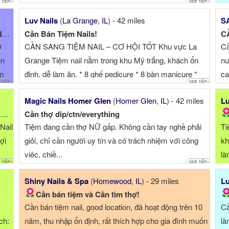
ở cho thợ ở xa, tiệ...
Luv Nails
(
La Grange
,
IL
) - 42 miles
S
.
Cần Bán Tiệm Nails!
C
ợ
CẦN SANG TIỆM NAIL – CƠ HỘI TỐT Khu vực La
Cầ
ốn
Grange Tiệm nail nằm trong khu Mỹ trắng, khách ổn
nư
ổn
định, dễ làm ăn. * 8 ghế pedicure * 8 bàn manicure *
ca
Tiệ...
Magic Nails Homer Glen
(
Homer Glen
,
IL
) - 42 miles
Lu
A
Cần thợ dip/ctn/everything
Nail
Tiệm đang cần thợ NỮ gấp. Không cần tay nghề phải
Ti
lợi
giỏi, chỉ cần người uy tín và có trách nhiệm với công
kh
việc, chiề...
là
Shiny Nails & Spa
(
Homewood
,
IL
) - 29 miles
Lu
Cần bán tiệm và Cần tìm thợ!
Cần bán tiệm nail, good location, đã hoạt động trên 10
Cầ
ch:
năm, thu nhập ổn định, rất thích hợp cho gia đình muốn
là