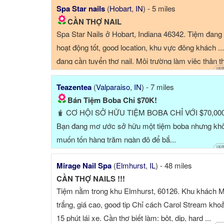
Spa Star nails
(
Hobart
,
IN
) - 5 miles
CẦN THỢ NAIL
Spa Star Nails ở Hobart, Indiana 46342. Tiệm đang
hoạt động tốt, good location, khu vực đông khách ...
đang cần tuyển thợ nail. Môi trường làm việc thân th
...
Teazentea
(
Valparaiso
,
IN
) - 7 miles
Bán Tiệm Boba Chỉ $70K!
🧋 CƠ HỘI SỞ HỮU TIỆM BOBA CHỈ VỚI $70,000
Bạn đang mơ ước sở hữu một tiệm boba nhưng kh
muốn tốn hàng trăm ngàn đô để bắ...
Mirage Nail Spa
(
Elmhurst
,
IL
) - 48 miles
CẦN THỢ NAILS !!!
Tiệm nằm trong khu Elmhurst, 60126. Khu khách 
trắng, giá cao, good tip Chỉ cách Carol Stream kho
15 phút lái xe. Cần thợ biết làm: bột, dip, hard ...