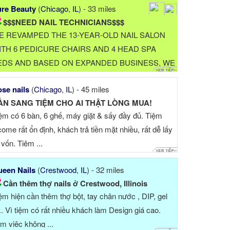
re Beauty
(
Chicago
,
IL
) - 33 miles
$$$NEED NAIL TECHNICIANS$$$
E REVAMPED THE 13-YEAR-OLD NAIL SALON
ITH 6 PEDICURE CHAIRS AND 4 HEAD SPA
EDS AND BASED ON EXPANDED BUSINESS, WE
ANT TO ADD 1 MORE EXPERIENCED (AT LEAST
se nails
(
Chicago
,
IL
) - 45 miles
 YEARS) NAIL TECHNICIAN. WORKING
ẦN SANG TIỆM CHO AI THẬT LÒNG MUA!
CHEDULE IS FLEXIBLE,PART TIME OR 4+ DAYS
ệm có 6 bàn, 6 ghế, máy giặt & sấy đầy đủ. Tiệm
ND OUR BUSINESS ...
come rất ổn định, khách trả tiền mặt nhiều, rất dễ lấy
i vốn. Tiệm ...
een Nails
(
Crestwood
,
IL
) - 32 miles
Cần thêm thợ nails ở Crestwood, Illinois
ệm hiện cần thêm thợ bột, tay chân nước , DIP, gel
.. Vì tiệm có rất nhiều khách làm Design giá cao.
m việc không ...