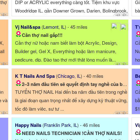
 thợ
DIP or ACRYLIC everything càng tốt. Tiệm khu vực
Gi
Woodridge IL, gần Downer Grown, Darien, Bolingbrook,
bà
… khu mỹ trắng 80%, ...
Vj Nail&spa
(
Lemont
,
IL
) - 45 miles
T’
Cần thợ nail gấp!!!
X,
Cần thợ nữ hoặc nam biết làm bột Acrylic, Design,
Cầ
all
Builder gel, Gel X, Everything hoặc làm manicure,
Nư
pedicure, dip. Đào tạo thợ mới thật lòng muốn là...
ho
K T Nails And Spa
(
Chicago
,
IL
) - 40 miles
Be
2–3 năm đầu tiên sẽ quyết định tay nghề của bạn. Hãy...
ên
TUYỂN THỢ NAIL Hai đến ba năm đầu tiên trong nghề
Cầ
e và
là giai đoạn quan trọng nhất để xây dựng kỹ thuật vững,
bằ
tốc độ làm việc, sự tự ...
$1
Happy Nails
(
Franklin Park
,
IL
) - 46 miles
Vi
NEED NAILS TECHNICIAN !CẦN THỢ NAILS!
Cầ