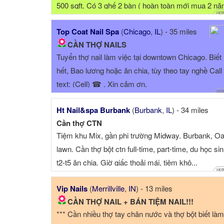
500 sqft. Có 3 ghế 2 bàn ( hoàn toàn mới mua 2 nă
có thể ...
Top Coat Nail Spa
(
Chicago
,
IL
) - 35 miles
CẦN THỢ NAILS
Tuyển thợ nail làm việc tại downtown Chicago. Biết
hết, Bao lương hoặc ăn chia, tùy theo tay nghề Call
text: (Cell) ☎ . Xin cảm ơn.
Ht Nail&spa Burbank
(
Burbank
,
IL
) - 34 miles
Cần thợ CTN
Tiệm khu Mix, gần phi trường Midway. Burbank, O
lawn. Cần thợ bột ctn full-time, part-time, du học sin
t2-t5 ăn chia. Giờ giấc thoải mái, tiệm khô...
Vip Nails
(
Merrillville
,
IN
) - 13 miles
CẦN THỢ NAIL + BÁN TIỆM NAIL!!!
*** Cần nhiều thợ tay chân nước và thợ bột biết làm