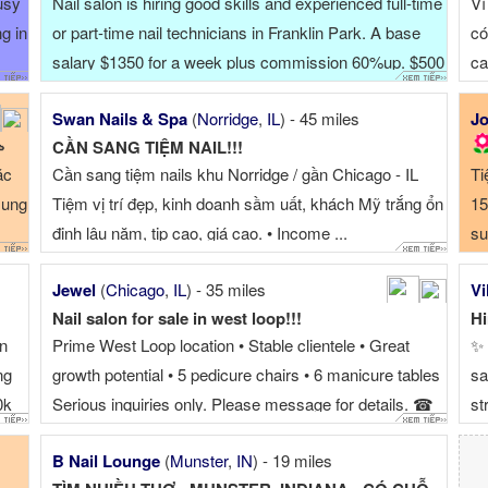
usy
Nail salon is hiring good skills and experienced full-time
Vì
g in
or part-time nail technicians in Franklin Park. A base
có
salary $1350 for a week plus commission 60%up. $500
ca
up tip for 6 days. Please contact ☎ . Thank you. Tiệm
Swan Nails & Spa
(
Norridge
,
IL
) - 45 miles
Jo
nail đang cầ...

CẦN SANG TIỆM NAIL!!!
ặc
Cần sang tiệm nails khu Norridge / gần Chicago - IL
Ti
sung
Tiệm vị trí đẹp, kinh doanh sầm uất, khách Mỹ trắng ổn
15
định lâu năm, tip cao, giá cao. • Income ...
su
ba
Jewel
(
Chicago
,
IL
) - 35 miles
Vi
Nail salon for sale in west loop!!!
Hi
àn
Prime West Loop location • Stable clientele • Great
✨ 
ng
growth potential • 5 pedicure chairs • 6 manicure tables
sa
0k
Serious inquiries only. Please message for details. ☎
st
ex
B Nail Lounge
(
Munster
,
IN
) - 19 miles
▪ 