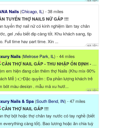
ANA Nails
(
Chicago
,
IL
) - 38 miles
ẦN TUYỂN THỢ NAILS NỮ GẤP !!!
n tuyển thợ nail nữ có kinh nghiệm làm tay chân
ớc, gel ,nếu biết dip càng tốt. Khu khách sang, tip
o. Full time hay part time. Xin ...
xury Nails
(
Melrose Park
,
IL
) - 44 miles
CẦN THỢ NAIL GẤP - THU NHẬP ỔN ĐỊNH - KHÔNG DRAMA
ệm em hiện đang cần thêm thợ Nails (Khu mix-90%
ách Mễ ) 👉Đặc quyền : Đa phần lượng khách trẻ
m bột màu design , mẫu mã xu hướ...
xury Nails & Spa
(
South Bend
,
IN
) - 47 miles
CẦN THỢ NAIL GẤP !!!
n thợ bột hoặc thợ chân tay nước có tay nghề (biết
m everything càng tốt). Bao lương hoặc ăn chia tuỳ