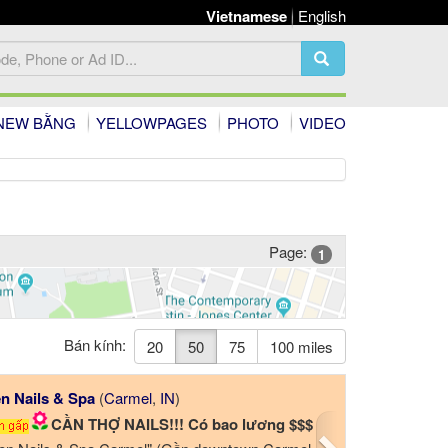
Vietnamese
English
NEW BẰNG
YELLOWPAGES
PHOTO
VIDEO
Page:
1
Bán kính:
20
50
75
100 miles
Next
Paris Nails
(
Naperville
,
IL
)
- 1500$ up up
Urgently hiring a nail technician