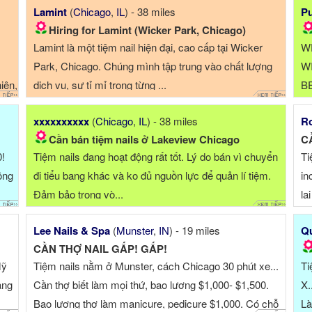
Lamint
(
Chicago
,
IL
) - 38 miles
Pu
Hiring for Lamint (Wicker Park, Chicago)
Lamint là một tiệm nail hiện đại, cao cấp tại Wicker
W
Park, Chicago. Chúng mình tập trung vào chất lượng
W
iện,
dịch vụ, sự tỉ mỉ trong từng ...
B
W
xxxxxxxxxx
(
Chicago
,
IL
) - 38 miles
Ro
2
Cần bán tiệm nails ở Lakeview Chicago
C
S
!
Tiệm nails đang hoạt động rất tốt. Lý do bán vì chuyển
Ti
A
ông
đi tiểu bang khác và ko đủ nguồn lực để quản lí tiệm.
in
Đảm bảo trong vò...
lạ
Lee Nails & Spa
(
Munster
,
IN
) - 19 miles
Qu
CẦN THỢ NAIL GẤP! GẤP!
Mỹ
Tiệm nails nằm ở Munster, cách Chicago 30 phút xe...
Ti
ảng
Cần thợ biết làm mọi thứ, bao lương $1,000- $1,500.
X.
Bao lương thợ làm manicure, pedicure $1,000. Có chỗ
Là