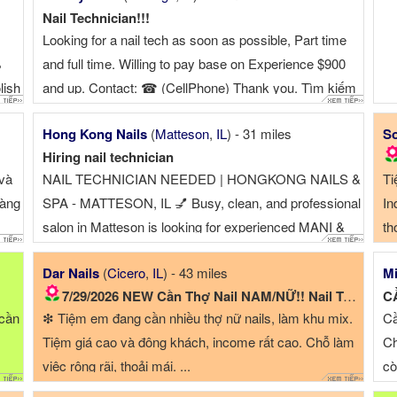
Nail Technician!!!
Looking for a nail tech as soon as possible, Part time
%
and full time. Willing to pay base on Experience $900
lish
and up. Contact: ☎ (CellPhone) Thank you. Tìm kiếm
một kỹ thuật viên là...
Hong Kong Nails
(
Matteson
,
IL
) - 31 miles
So
nice
Hiring nail technician
 và
NAIL TECHNICIAN NEEDED | HONGKONG NAILS &
Ti
càng
SPA - MATTESON, IL 💅 Busy, clean, and professional
In
salon in Matteson is looking for experienced MANI &
th
PEDI TECHS Add 4712 211th st Matteson il 60443
Dar Nails
(
Cicero
,
IL
) - 43 miles
Mi
Phone ☎
7/29/2026 NEW Cần Thợ Nail NAM/NỮ!! Nail Tech Needed...
C
 cần
❇ Tiệm em đang cần nhiều thợ nữ nails, làm khu mix.
Cầ
Tiệm giá cao và đông khách, income rất cao. Chỗ làm
Ch
việc rộng rãi, thoải mái. ...
cò