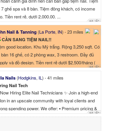
 hoàn cảnh gia đình nên cần bán gấp tiệm nail. Tiệm
 7 ghế spa và 8 bàn. Tiệm đông khách, có income
o. Tiền rent rẻ, dưới 2,000.00. ...
hn Nail & Tanning
(
La Porte
,
IN
) - 23 miles
CẦN SANG TIỆM NAIL!!
ệm good location. Khu Mỹ trắng. Rộng 3,250 sqft. Có
 bàn 16 ghế, có 2 phòng wax, 3 restroom. Đầy đủ
pply và đồ design. Tiền rent rẻ dưới $2,500/tháng (
o gồm Cam). Giá bán $180K( ...
lla Nails
(
Hodgkins
,
IL
) - 41 miles
ring Nail Tech
Now Hiring Elite Nail Technicians ✨ Join a high-end
lon in an upscale community with loyal clients and
rong spending power. We offer: ▪ Premium pricing &
cellent tips ▪ No cleaning duties – focus on your craft
Professional management & fair scheduling ▪