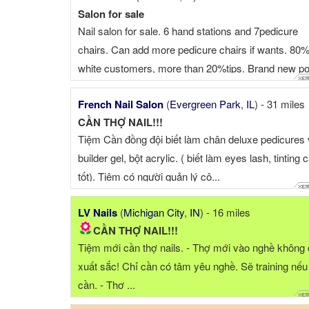
Salon for sale
Nail salon for sale. 6 hand stations and 7pedicure
chairs. Can add more pedicure chairs if wants. 80
white customers, more than 20%tips. Brand new po
+ dip powder. Annual: $300,000-$330,000 Rent is
French Nail Salon
(
Evergreen Park
,
IL
) - 31 miles
cheap, around $2300/month. customers are super 
CẦN THỢ NAIL!!!
!!! You will get ...
Tiệm Cần đồng đội biết làm chân deluxe pedicures
builder gel, bột acrylic. ( biết làm eyes lash, tinting 
tốt). Tiệm có người quản lý cô...
LV Nails
(
Michigan City
,
IN
) - 16 miles
CẦN THỢ NAIL!!!
Tiệm mới cần thợ nails. - Thợ mới vào nghề không
xuất sắc! Chỉ cần có tâm yêu nghề. Sẽ training nếu
cần. - Thợ ...