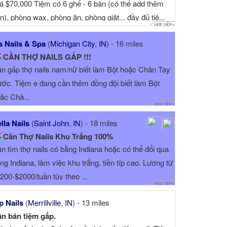
á $70,000 Tiệm có 6 ghế - 6 bàn (có thể add thêm
n), phòng wax, phòng ăn, phòng giặt... đầy đủ tiệ...
s Nails & Spa
(
Michigan City
,
IN
) - 16 miles
CẦN THỢ NAILS GẤP !!!
n gấp thợ nails nam/nữ biết làm Bột hoặc Chân Tay
ớc. Tiệm e đang cần thêm đồng đội biết làm Bột
ặc Châ...
lla Nails
(
Saint John
,
IN
) - 18 miles
Cần Thợ Nails Khu Trắng 100%
n tìm thợ nails có bằng Indiana hoặc có thể đổi qua
ng Indiana, làm việc khu trắng, tiền típ cao. Lương từ
200-$2000/tuần tùy theo ...
p Nails
(
Merrillville
,
IN
) - 13 miles
n bán tiệm gấp.