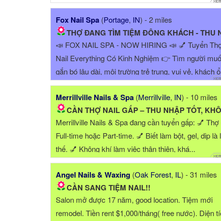
Fox Nail Spa
(
Portage
,
IN
) - 2 miles
THỢ ĐANG TÌM TIỆM ĐÔNG KHÁCH - THU NHẬP CAO 2500$/weeks..
📣 FOX NAIL SPA - NOW HIRING 📣 💅 Tuyển Th
Nail Everything Có Kinh Nghiệm 👉 Tìm người mu
gắn bó lâu dài, môi trường trẻ trung, vui vẻ, khách 
định, ...
Merrillville Nails & Spa
(
Merrillville
,
IN
) - 10 miles
CẦN THỢ NAIL GẤP – THU NHẬP TỐT, KHÔNG DRAM
Merrillville Nails & Spa đang cần tuyển gấp: 💅 Thợ 
Full-time hoặc Part-time. 💅 Biết làm bột, gel, dip là 
thế. 💅 Không khí làm việc thân thiện, khá...
Angel Nails & Waxing
(
Oak Forest
,
IL
) - 31 miles
CẦN SANG TIỆM NAIL!!
Salon mở được 17 năm, good location. Tiệm mới
remodel. Tiền rent $1,000/tháng( free nước). Diện tí