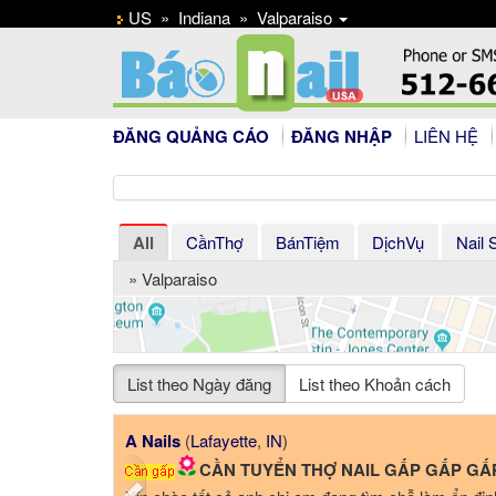
US
»
Indiana
»
Valparaiso
ĐĂNG QUẢNG CÁO
ĐĂNG NHẬP
LIÊN HỆ
All
CầnThợ
BánTiệm
DịchVụ
Nail 
» Valparaiso
List theo Ngày đăng
List theo Khoản cách
Previous
unster
,
IN
)
Zen Nails & Spa
(
Carmel
,
IN
)
IL GẤP! GẤP!
CẦN THỢ NAILS!!!