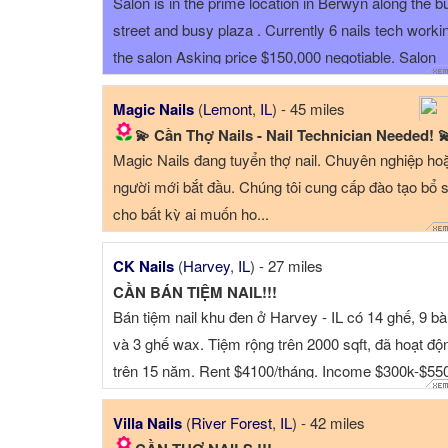
Salon is in the prime location in Berwyn along the b
street and busy plaza . Currently 6 nails tech workin
the salon Asking price $150,000 negotiable. Salon
details 7 Stars Nail -Salon size: 1150 square feet -6
Magic Nails
(
Lemont
,
IL
) - 45 miles
pedicure chair -10 manicure table - ...
💫 Cần Thợ Nails - Nail Technician Needed! 
Magic Nails đang tuyển thợ nail. Chuyên nghiệp ho
người mới bắt đầu. Chúng tôi cung cấp đào tạo bổ 
cho bất kỳ ai muốn họ...
CK Nails
(
Harvey
,
IL
) - 27 miles
CẦN BÁN TIỆM NAIL!!!
Bán tiệm nail khu đen ở Harvey - IL có 14 ghế, 9 b
và 3 ghế wax. Tiệm rộng trên 2000 sqft, đã hoạt độ
trên 15 năm. Rent $4100/tháng. Income $300k-$55
tùy nă...
Villa Nails
(
River Forest
,
IL
) - 42 miles