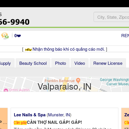
0
❤️
RE
[
Nhận thông báo khi có quảng cáo mới.
]
Supply
Beauty School
Photo
Video
Renew License
Valparaiso, IN
Nq Nails
(
Cary
,
IL
)
 Có bao lương $$$
Cần thợ Nails gấp gấp !!!! 1200$ 