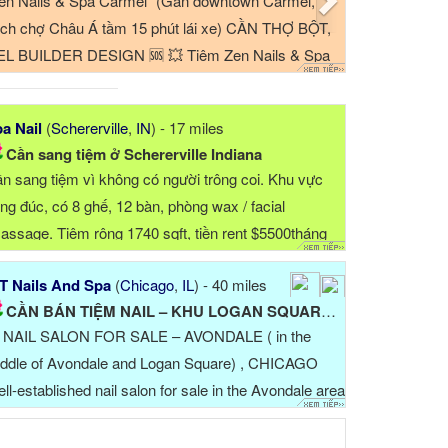
LINOIS 📣📣
Experience required, able to do pedicures, No Chip,
 ✨ Thợ chân
Dipping Powder, Gel-X. Contact at ☎
pping Powder
⏰ ...
a Nail
(
Schererville
,
IN
) - 17 miles
Cần sang tiệm ở Schererville Indiana
n sang tiệm vì không có người trông coi. Khu vực
ng đúc, có 8 ghế, 12 bàn, phòng wax / facial
assage. Tiệm rộng 1740 sqft, tiền rent $5500tháng
am+tax+...
T Nails And Spa
(
Chicago
,
IL
) - 40 miles
CẦN BÁN TIỆM NAIL – KHU LOGAN SQUARE - AVONDALE, CHICAGO
 NAIL SALON FOR SALE – AVONDALE ( in the
ddle of Avondale and Logan Square) , CHICAGO
ll-established nail salon for sale in the Avondale area
 Chicago. The salon is fully set up and ready for the
xt owner. All furniture, equipment, ...