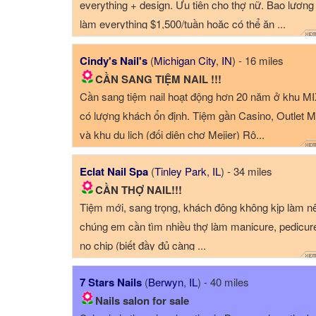
everything + design. Ưu tiên cho thợ nữ. Bao lương
làm everything $1,500/tuần hoặc có thể ăn ...
Cindy's Nail's
(
Michigan City
,
IN
) - 16 miles
CẦN SANG TIỆM NAIL !!!
Cần sang tiệm nail hoạt động hơn 20 năm ở khu MI
có lượng khách ổn định. Tiệm gần Casino, Outlet M
và khu du lịch (đối diện chợ Mejier) Rộ...
Eclat Nail Spa
(
Tinley Park
,
IL
) - 34 miles
CẦN THỢ NAIL!!!
Tiệm mới, sang trọng, khách đông không kịp làm n
chúng em cần tìm nhiều thợ làm manicure, pedicur
no chip (biết đầy đủ càng ...
7 Stars Nails
(
Berwyn
,
IL
) - 40 miles
Nails salon for sale