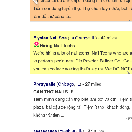
nster, cách Chicago 30 phút xe...
"Zen Nails & Spa Carmel" (G
 thứ, bao lương $1,000- $1,500.
cách chợ Châu Á tầm 15 phút
anicure, pedicure $1,000. Có chỗ
GEL BUILDER DESIGN 🆘 💥 
Carmel sang trọng, cần thợ ...
Elysian Nail Spa
(
La Grange
,
IL
) - 42 miles
Hiring Nail Techs
We’re hiring a lot of nail techs! Nail Techs who are 
to perform pedicures, Dip Powder, Builder Gel, Gel-X
you can do face waxing that’s a plus. We DO NOT o
acrylics, the salon is very ...
Prettynails
(
Chicago
,
IL
) - 27 miles
CẦN THỢ NAILS !!!
Tiệm mình đang cần thợ biết làm bột và ctn. Tiệm t
plaza, bãi đậu xe rộng rãi. Tiệm ít thợ, khách đông,
không trừ tiền ...
xxxxxxxxxx
(
Frankfort
,
IL
) - 37 miles