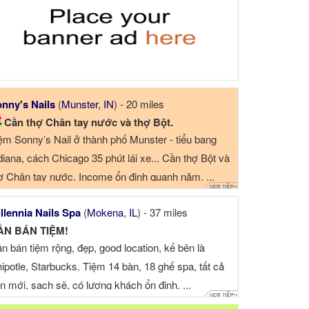
nny's Nails
(
Munster
,
IN
) - 20 miles
Cần thợ Chân tay nước và thợ Bột.
ệm Sonny’s Nail ở thành phố Munster - tiểu bang
diana, cách Chicago 35 phút lái xe... Cần thợ Bột và
ợ Chân tay nước. Income ổn định quanh năm. ...
llennia Nails Spa
(
Mokena
,
IL
) - 37 miles
ẦN BÁN TIỆM!
n bán tiệm rộng, đẹp, good location, kế bên là
ipotle, Starbucks. Tiệm 14 bàn, 18 ghế spa, tất cả
n mới, sạch sẽ, có lượng khách ổn định. ...