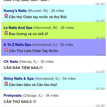
Sonny's Nails
(Munster, IN) - 25 miles
Cần thợ Chân tay nước và thợ Bột.
Le Nails And Spa
(Hammond, IN) - 26 miles
Bao lương và có chỗ ở!
A To Z Nails Spa
(Homewood, IL) - 32 miles
Cần Thợ Làm Chân Tay Nước
CK Nails
(Harvey, IL) - 32 miles
CẦN BÁN TIỆM NAIL!!!
Shiny Nails & Spa
(Homewood, IL) - 34 miles
Cần bán tiệm và Cần tìm thợ!
Prettynails
(Chicago, IL) - 34 miles
CẦN THỢ NAILS !!!