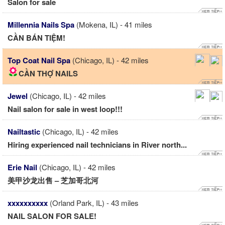
Salon for sale
Millennia Nails Spa
(Mokena, IL) - 41 miles
CẦN BÁN TIỆM!
Top Coat Nail Spa
(Chicago, IL) - 42 miles
CẦN THỢ NAILS
Jewel
(Chicago, IL) - 42 miles
Nail salon for sale in west loop!!!
Nailtastic
(Chicago, IL) - 42 miles
Hiring experienced nail technicians in River north...
Erie Nail
(Chicago, IL) - 42 miles
美甲沙龙出售 – 芝加哥北河
xxxxxxxxxx
(Orland Park, IL) - 43 miles
NAIL SALON FOR SALE!