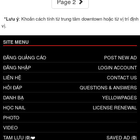
Page 2
*Lưu ý
: Khoản cách tính từ trung tâm downtown hoặc từ vị trí định
vị.
SITE MENU
ĐĂNG QUẢNG CÁO
POST NEW AD
ĐĂNG NHẬP
LOGIN ACCOUNT
LIÊN HỆ
CONTACT US
HỎI ĐÁP
QUESTIONS & ANSWERS
DANH BẠ
YELLOWPAGES
HỌC NAIL
LICENSE RENEWAL
PHOTO
VIDEO
TẠM LƯU (
0
)❤️
SAVED AD (
0
)