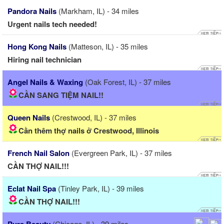
Pandora Nails
(Markham, IL) - 34 miles
Urgent nails tech needed!
Hong Kong Nails
(Matteson, IL) - 35 miles
Hiring nail technician
Angel Nails & Waxing
(Oak Forest, IL) - 37 miles
CẦN SANG TIỆM NAIL!!
Queen Nails
(Crestwood, IL) - 37 miles
Cần thêm thợ nails ở Crestwood, Illinois
French Nail Salon
(Evergreen Park, IL) - 37 miles
CẦN THỢ NAIL!!!
Eclat Nail Spa
(Tinley Park, IL) - 39 miles
CẦN THỢ NAIL!!!
(Chicago, IL) - 39 miles