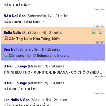
CẦN THỢ GẤP!
B&b Nail Spa
(Schererville, IN) - 21 miles
CẦN SANG TIỆM NAIL!!
Bella Nails
(Saint John, IN) - 21 miles
Cần Thợ Nails Khu Trắng 100%
Spa Nail
(Schererville, IN) - 22 miles
Cần sang tiệm ở Schererville Indiana
B Nail Lounge
(Munster, IN) - 24 miles
TÌM NHIỀU THỢ - MUNSTER, INDIANA - CÓ CHỖ Ở (NẾU CẦN)
B Nail Lounge
(Munster, IN) - 24 miles
CẦN NHIỀU THỢ !!!!
Lee Nails & Spa
(Munster, IN) - 24 miles
CẦN THỢ NAIL GẤP! GẤP!