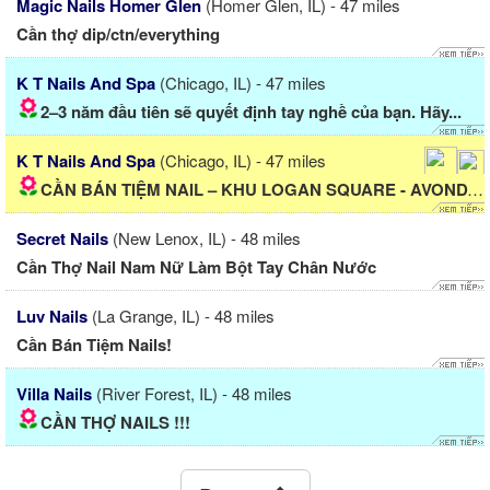
Magic Nails Homer Glen
(Homer Glen, IL) - 47 miles
Cần thợ dip/ctn/everything
K T Nails And Spa
(Chicago, IL) - 47 miles
2–3 năm đầu tiên sẽ quyết định tay nghề của bạn. Hãy...
K T Nails And Spa
(Chicago, IL) - 47 miles
CẦN BÁN TIỆM NAIL – KHU LOGAN SQUARE - AVONDALE, CHICAGO
Secret Nails
(New Lenox, IL) - 48 miles
Cần Thợ Nail Nam Nữ Làm Bột Tay Chân Nước
Luv Nails
(La Grange, IL) - 48 miles
Cần Bán Tiệm Nails!
Villa Nails
(River Forest, IL) - 48 miles
CẦN THỢ NAILS !!!