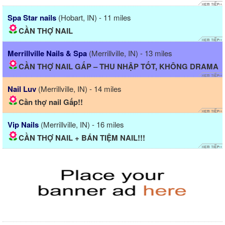
Spa Star nails
(Hobart, IN) - 11 miles
CẦN THỢ NAIL
Merrillville Nails & Spa
(Merrillville, IN) - 13 miles
CẦN THỢ NAIL GẤP – THU NHẬP TỐT, KHÔNG DRAMA
Nail Luv
(Merrillville, IN) - 14 miles
Cần thợ nail Gấp!!
Vip Nails
(Merrillville, IN) - 16 miles
CẦN THỢ NAIL + BÁN TIỆM NAIL!!!