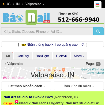
US
»
IN
»
Valparaiso
[
Nhận thông báo khi có quảng cáo mới.
]
All
CầnThợ
BánTiệm
DịchVụ
More
» Valparaiso
Page:
1
Valparaiso, IN
List theo Khoản cách
Bán kính
50
miles
Previous
Ne
ok, IL)
Rosy Nail & Spa
(Dekalb, IL)
Art Studio at Skokie...
CẦN THỢ NAIL !!!