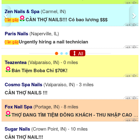
Nq Nails
(Cary, IL)
ương $$$
Cần thợ Nails gấp gấp !!!! 120
A Nails
(Lafayette, IN)
CẦN TUYỂN THỢ NAIL GẤP GẤP GẤ
All
Teazentea
(Valparaiso, IN) - 0 miles
Bán Tiệm Boba Chỉ $70K!
Cosmo Spa Nails
(Valparaiso, IN) - 3 miles
CẦN THỢ NAILS !!!
Fox Nail Spa
(Portage, IN) - 8 miles
THỢ ĐANG TÌM TIỆM ĐÔNG KHÁCH - THU NHẬP CAO 2500$/weeks...
Sugar Nails
(Crown Point, IN) - 10 miles
CẦN THỢ NAIL!!!