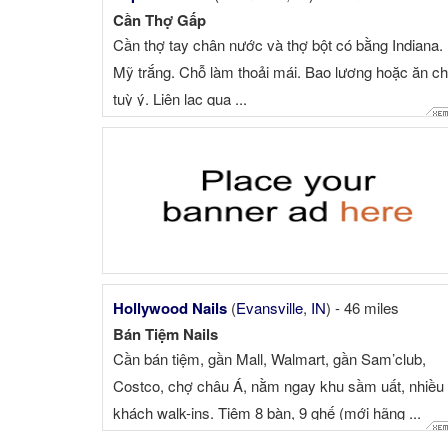
Cần Thợ Gấp
Cần thợ tay chân nước và thợ bột có bằng Indiana.
Mỹ trắng. Chỗ làm thoải mái. Bao lương hoặc ăn ch
tuỳ ý. Liên lạc qua ...
Hollywood Nails
(
Evansville
,
IN
) - 46 miles
Bán Tiệm Nails
Cần bán tiệm, gần Mall, Walmart, gần Sam’club,
Costco, chợ châu Á, nằm ngay khu sầm uất, nhiều
khách walk-ins. Tiệm 8 bàn, 9 ghế (mới hãng ...