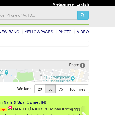
Vietnamese
English
NEW BẰNG
YELLOWPAGES
PHOTO
VIDEO
Page:
1
Bán kính:
20
50
75
100 miles
Next
n Nails & Spa
(
Carmel
,
IN
)
CẦN THỢ NAILS!!! Có bao lương $$$