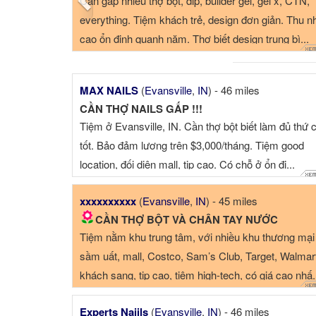
Cần gấp nhiều thợ bột, dip, builder gel, gel x, CTN,
everything. Tiệm khách trẻ, design đơn giản. Thu n
cao ổn định quanh năm. Thợ biết design trung bì...
MAX NAILS
(
Evansville
,
IN
) - 46 miles
CẦN THỢ NAILS GẤP !!!
Tiệm ở Evansville, IN. Cần thợ bột biết làm đủ thứ 
tốt. Bảo đảm lương trên $3,000/tháng. Tiệm good
location, đối diện mall, tip cao. Có chỗ ở ổn đị...
xxxxxxxxxx
(
Evansville
,
IN
) - 45 miles
CẦN THỢ BỘT VÀ CHÂN TAY NƯỚC
Tiệm nằm khu trung tâm, với nhiều khu thương mại
sầm uất, mall, Costco, Sam’s Club, Target, Walma
khách sang, tip cao, tiệm high-tech, có giá cao nhấ.
Experts Naiils
(
Evansville
,
IN
) - 46 miles