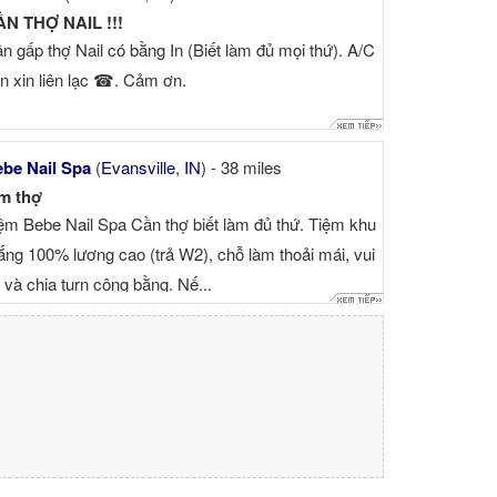
N THỢ NAIL !!!
n gấp thợ Nail có bằng In (Biết làm đủ mọi thứ). A/C
n xin liên lạc ☎. Cảm ơn.
be Nail Spa
(
Evansville
,
IN
) - 38 miles
m thợ
ệm Bebe Nail Spa Cần thợ biết làm đủ thứ. Tiệm khu
ắng 100% lương cao (trả W2), chỗ làm thoải mái, vui
 và chia turn công bằng. Nế...