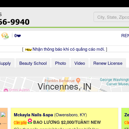
0
❤️
RE
[
Nhận thông báo khi có quảng cáo mới.
]
Supply
Beauty School
Photo
Video
Renew License
Vincennes, IN
Mckayla Nails &spa
(
Owensboro
,
KY
)
Ze
ng
BAO LƯƠNG $2,000/TUẦN!! NEW