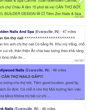
en Nails & Spa Carmel" (Gần downtown Carmel,
ch chợ Châu Á tầm 15 phút lái xe) CẦN THỢ BỘT,
L BUILDER DESIGN 🆘 💥 Tiệm Zen Nails & Spa
rmel sang trọng, cần thợ ...
lden Nails And Spa
(
Evansville
,
IN
) - 47 miles
n tìm thợ nail ^^^^^^^^^^^^^^^^^^^^^^^
n tìm anh chị thợ nail Có bằng IN. Khu mỹ trắng, chỗ
m vui vẻ, thân thiện Ăn chia bao lương theo khả năng.
i lòng nhắn tin ...
llywood Nails
(
Evansville
,
IN
) - 46 miles
CẦN THỢ NAILS GẤP!!!
o lương cho thợ bột. Tiệm good location, good tip,
ách ổn định. Có chỗ ở cho thợ Môi trường làm việc
ng bằng Không trừ bất cứ chi ...
nk Nails
(
Evansville
,
IN
) - 46 miles