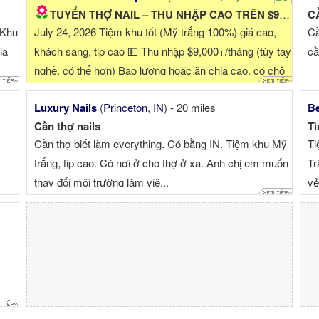
TUYỂN THỢ NAIL – THU NHẬP CAO TRÊN $9,000/THÁNG
CẦ
 Khu
July 24, 2026 Tiệm khu tốt (Mỹ trắng 100%) giá cao,
Cầ
ia
khách sang, tip cao 💵 Thu nhập $9,000+/tháng (tùy tay
cầ
nghề, có thể hơn) Bao lương hoặc ăn chia cao, có chỗ
ở đầy đủ ...
Luxury Nails
(
Princeton
,
IN
) - 20 miles
Be
Cần thợ nails
Tì
Cần thợ biết làm everything. Có bằng IN. Tiệm khu Mỹ
Ti
trắng, tip cao. Có nơi ở cho thợ ở xa. Anh chị em muốn
Tr
thay đổi môi trường làm việ...
vẻ