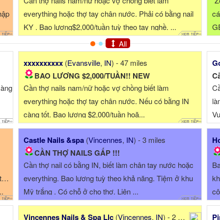
Cần thợ nails nam/nữ hoặc vợ chồng biết làm
"Z
hập
everything hoặc thợ tay chân nước. Phải có bằng nail
cá
KY . Bao lương$2,000/tuần tuỳ theo tay nghề. ...
GE
Ca
All
xxxxxxxxxx
(
Evansville
,
IN
) - 47 miles
Go
BAO LƯƠNG $2,000/TUẦN!! NEW
Cầ
càng
Cần thợ nails nam/nữ hoặc vợ chồng biết làm
Cầ
everything hoặc thợ tay chân nước. Nếu có bằng IN
là
càng tốt. Bao lương $2,000/tuần hoặ...
Vu
Castle Nails &spa
(
Vincennes
,
IN
) - 3 miles
Ho
CẦN THỢ NAILS GẤP !!!
Cần thợ nail có bằng IN, biết làm chân tay nước hoặc
Ba
rt…
everything. Bao lương tuỳ theo khả năng. Tiệm ở khu
kh
..
Mỹ trắng . Có chỗ ở cho thợ. Liên ...
cô
Vincennes Nails & Spa Llc
(
Vincennes
,
IN
) - 2 miles
Pi