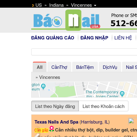
US
»
Indiana
»
Vincennes
ĐĂNG QUẢNG CÁO
ĐĂNG NHẬP
LIÊN HỆ
All
CầnThợ
BánTiệm
DịchVụ
Nail 
» Vincennes
List theo Ngày đăng
List theo Khoản cách
Previous
Texas Nails And Spa
(
Harrisburg
,
IL
)
Cần nhiều thợ bột, dip, builder gel, ctn, everythi