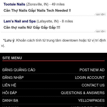
Tootsie Nails
(Zionsville, IN) - 49 miles
Cần Thợ Nails Gấp/ Nails Tech Needed ‼️
Lam's Nail and Spa
(Lafayette, IN) - 8 miles
Cần thợ nails Nữ Gấp Gấp Gấp !!!
*Lưu ý
: Khoản cách tính từ trung tâm downtown hoặc từ vị trí định
vị.
SITE MENU
ĐĂNG QUẢNG CÁO
POST NEW AD
ĐĂNG NHẬP
LOGIN ACCOUNT
LIÊN HỆ
CONTACT US
HỎI ĐÁP
QUESTIONS & ANSWERS
DANH BẠ
YELLOWPAGES