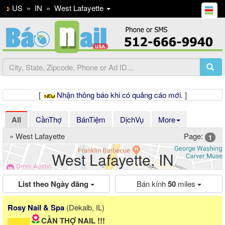
US
»
IN
»
West Lafayette
[
Nhận thông báo khi có quảng cáo mới.
]
All
CầnThợ
BánTiệm
DịchVụ
More
» West Lafayette
Page:
1
West Lafayette, IN
List theo Ngày đăng
Bán kính
50
miles
Previous
Ne
Rosy Nail & Spa
(Dekalb, IL)
CẦN THỢ NAIL !!!