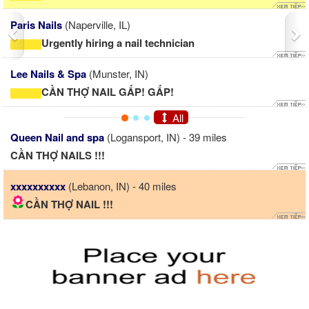
Paris Nails
(Naperville, IL)
Urgently hiring a nail technician
Lee Nails & Spa
(Munster, IN)
CẦN THỢ NAIL GẤP! GẤP!
All
Queen Nail and spa
(Logansport, IN) - 39 miles
CẦN THỢ NAILS !!!
xxxxxxxxxx
(Lebanon, IN) - 40 miles
CẦN THỢ NAIL !!!