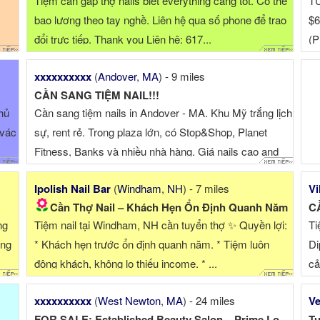
Tiệm cần gấp thợ nails biết everything càng tốt. Có thể
T
bao lương theo tay nghề. Liên hệ qua số phone để trao
$
đổi trực tiếp. Thank you Liên hệ: 617...
(P
e
ng
xxxxxxxxxx
(
Andover
,
MA
) - 9 miles
nd
CẦN SANG TIỆM NAIL!!!
hủ
Cần sang tiệm nails in Andover - MA. Khu Mỹ trắng lịch
 vác
sự, rent rẻ. Trong plaza lớn, có Stop&Shop, Planet
Fitness, Banks và nhiều nhà hàng. Giá nails cao and
good ...
Ipolish Nail Bar
(
Windham
,
NH
) - 7 miles
Vi
Cần Thợ Nail – Khách Hẹn Ổn Định Quanh Năm
CẦ
ng
Tiệm nail tại Windham, NH cần tuyển thợ ✨ Quyền lợi:
Ti
ông
* Khách hẹn trước ổn định quanh năm. * Tiệm luôn
Di
đông khách, không lo thiếu income. * ...
c
xxxxxxxxxx
(
West Newton
,
MA
) - 24 miles
Ve
FOR SALE: Established Beauty Salon – Prime Location
Tu