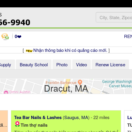
0
❤️
RE
[
Nhận thông báo khi có quảng cáo mới.
]
Supply
Beauty School
Photo
Video
Renew License
Dracut, MA
Tea Bar Nails & Lashes
(
Saugus
,
MA
) - 22 miles
Lu
..
Tìm thợ nails
T