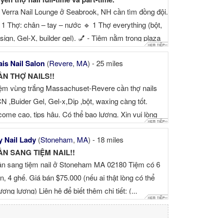
 Verra Nail Lounge ở Seabrook, NH cần tìm đồng đội.
 1 Thợ: chân – tay – nước 🔹 1 Thợ everything (bột,
sign, Gel-X, builder gel). 💅 - Tiệm nằm trong plaza
ng khách, tip hậu, location cạ...
is Nail Salon
(
Revere
,
MA
) - 25 miles
ẦN THỢ NAILS!!
ệm vùng trắng Massachuset-Revere cần thợ nails
N ,Buider Gel, Gel-x,Dip ,bột, waxing càng tốt.
come cao, tips hậu. Có thể bao lương. Xin vui lòng
n hệ ...
 Nail Lady
(
Stoneham
,
MA
) - 18 miles
ẦN SANG TIỆM NAIL!!
n sang tiệm nail ở Stoneham MA 02180 Tiệm có 6
n, 4 ghế. Giá bán $75.000 (nếu ai thật lòng có thể
ương lượng) Liên hệ để biết thêm chi tiết: (...