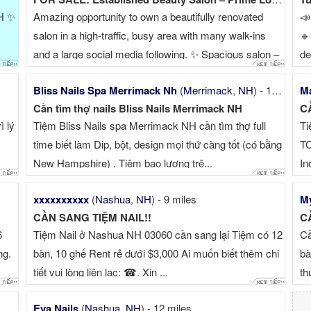
H ✨
Amazing opportunity to own a beautifully renovated
📣
salon in a high-traffic, busy area with many walk-ins
🔹
and a large social media following. ✨ Spacious salon –
de
easily convertible to a nail salon with room for 10–12
đô
Bliss Nails Spa Merrimack Nh
(
Merrimack
,
NH
) - 14 miles
Ma
stations ✨ Private basement level with separate
Cần tìm thợ nails Bliss Nails Merrimack NH
C
entrance ...
ì lý
Tiệm Bliss Nails spa Merrimack NH cần tìm thợ full
Ti
time biết làm Dip, bột, design mọi thứ càng tốt (có bằng
TC
New Hampshire) . Tiệm bao lương trê...
In
liê
xxxxxxxxxx
(
Nashua
,
NH
) - 9 miles
My
CẦN SANG TIỆM NAIL!!
C
6
Tiệm Nail ở Nashua NH 03060 cần sang lại Tiệm có 12
Cầ
ng.
bàn, 10 ghế Rent rẻ dưới $3,000 Ai muốn biết thêm chi
bà
tiết vui lòng liên lạc: ☎. Xin ...
th
Eva Nails
(
Nashua
,
NH
) - 12 miles