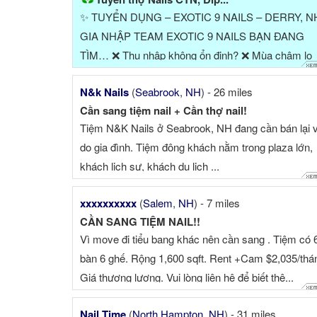
✨ TUYỂN DỤNG – EXOTIC 9 NAILS – DERRY, N
GIA NHẬP TEAM EXOTIC 9 NAILS BẠN ĐANG
TÌM… ❌ Thu nhập không ổn định? ❌ Mùa chậm lo
thiếu khách? ❌ Không có quyền ...
N&k Nails
(
Seabrook
,
NH
) - 26 miles
Cần sang tiệm nail + Cần thợ nail!
Tiệm N&K Nails ở Seabrook, NH đang cần bán lại v
do gia đình. Tiệm đông khách nằm trong plaza lớn,
khách lịch sự, khách du lịch ...
xxxxxxxxxx
(
Salem
,
NH
) - 7 miles
CẦN SANG TIỆM NAIL!!
Vì move đi tiểu bang khác nên cần sang . Tiệm có 
bàn 6 ghế. Rộng 1,600 sqft. Rent +Cam $2,035/thá
Giá thương lượng. Vui lòng liên hệ để biết thê...
Nail Time
(
North Hampton
,
NH
) - 31 miles