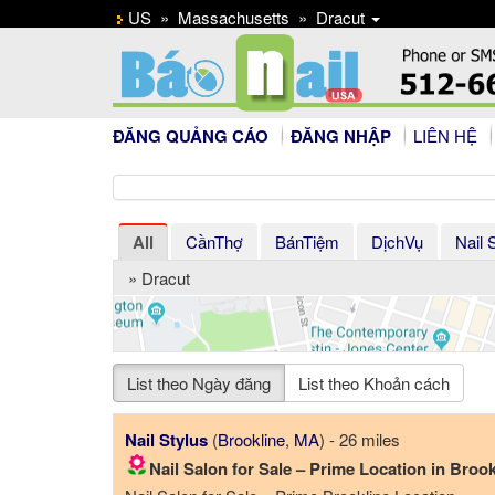
US
»
Massachusetts
»
Dracut
ĐĂNG QUẢNG CÁO
ĐĂNG NHẬP
LIÊN HỆ
All
CầnThợ
BánTiệm
DịchVụ
Nail 
» Dracut
List theo Ngày đăng
List theo Khoản cách
Nail Stylus
(
Brookline
,
MA
) - 26 miles
Nail Salon for Sale – Prime Location in Brookline,.