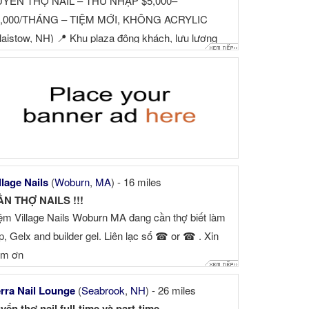
UYỂN THỢ NAIL – THU NHẬP $5,000–
6,000/THÁNG – TIỆM MỚI, KHÔNG ACRYLIC
laistow, NH) 📍 Khu plaza đông khách, lưu lượng
ười qua lại cao, đối diện Market Basket, gần ...
llage Nails
(
Woburn
,
MA
) - 16 miles
N THỢ NAILS !!!
ệm Village Nails Woburn MA đang cần thợ biết làm
p, Gelx and builder gel. Liên lạc số ☎ or ☎ . Xin
ảm ơn
rra Nail Lounge
(
Seabrook
,
NH
) - 26 miles
yển thợ nail full-time và part-time.