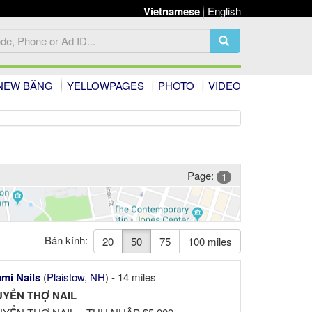
Vietnamese
English
NEW BẰNG
YELLOWPAGES
PHOTO
VIDEO
Page:
1
Bán kính:
20
50
75
100 miles
mi Nails
(
Plaistow
,
NH
) - 14 miles
UYỂN THỢ NAIL