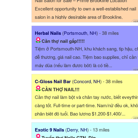
Nail Salon for Sale – Prime Brookline Location
Excellent opportunity to own a well-established nail
salon in a highly desirable area of Brookline,
Massachusetts. Conveniently located directly on th
Herbal Nails
(
Portsmouth
,
NH
) - 38 miles
Green Line, this salon offers outstanding visibility a
Cần thợ nail gấp!!!!!
easy access for customers. ...
Tiệm ở Portsmouth-NH, khu khách sang, tip hậu, c
dễ thương, giá nail cao. Tiệm bao supplies, chỉ cần
máy dũa (nếu làm được bột) là có tiề...
C-Gloss Nail Bar
(
Concord
,
NH
) - 38 miles
CẦN THỢ NAIL!!!
Cần thợ nail làm bột và chân tay nước, biết eveythi
càng tốt. Full-time or part-time. Nam/nữ đều ok, kh
phân biệt độ tuổi. Bao lương $1,200-$1,400/...
Exotic 9 Nails
(
Derry
,
NH
) - 13 miles
Tuyển thợ Nails CTN, Dip...