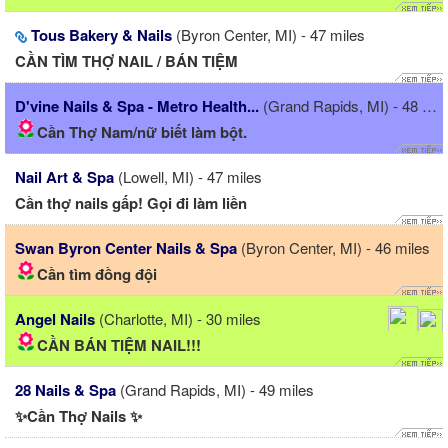
Tous Bakery & Nails
(Byron Center, MI) - 47 miles
CẦN TÌM THỢ NAIL / BÁN TIỆM
D'vine Nails & Spa - Metro Health...
(Grand Rapids, MI) - 48 miles
Cần Thợ Nam/nữ biết làm bột.
Nail Art & Spa
(Lowell, MI) - 47 miles
Cần thợ nails gấp! Gọi đi làm liền
Swan Byron Center Nails & Spa
(Byron Center, MI) - 46 miles
Cần tìm đồng đội
Angel Nails
(Charlotte, MI) - 30 miles
CẦN BÁN TIỆM NAIL!!!
28 Nails & Spa
(Grand Rapids, MI) - 49 miles
✨Cần Thợ Nails ✨