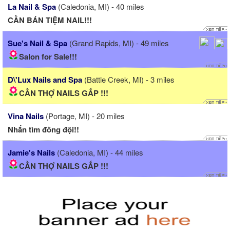
La Nail & Spa
(Caledonia, MI) - 40 miles
CẦN BÁN TIỆM NAIL!!!
Sue's Nail & Spa
(Grand Rapids, MI) - 49 miles
Salon for Sale!!!
D\'Lux Nails and Spa
(Battle Creek, MI) - 3 miles
CẦN THỢ NAILS GẤP !!!
Vina Nails
(Portage, MI) - 20 miles
Nhắn tìm đồng đội!!
Jamie's Nails
(Caledonia, MI) - 44 miles
CẦN THỢ NAILS GẤP !!!