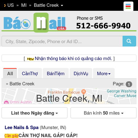
US
»
MI
»
Battle Creek
[
Nhận thông báo khi có quảng cáo mới.
]
All
CầnThợ
BánTiệm
DịchVụ
More
» Battle Creek
Page:
1
Battle Creek, MI
List theo Ngày đăng
Bán kính
50
miles
Previous
Ne
Lee Nails & Spa
(Munster, IN)
CẦN THỢ NAIL GẤP! GẤP!