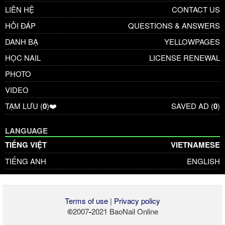
LIÊN HỆ
CONTACT US
HỎI ĐÁP
QUESTIONS & ANSWERS
DANH BẠ
YELLOWPAGES
HỌC NAIL
LICENSE RENEWAL
PHOTO
VIDEO
TẠM LƯU (
0
)❤️
SAVED AD (
0
)
LANGUAGE
TIẾNG VIỆT
VIETNAMESE
TIẾNG ANH
ENGLISH
Terms of use
|
Privacy policy
©
2007
-
2021 BaoNail Online