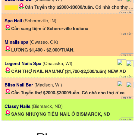
Cần Tuyển thợ $2000-$3000/tuần. Có nhà cho thợ ở xa
Spa Nail
(Schererville, IN)
Cần sang tiệm ở Schererville Indiana
M nails spa
(Owasso, OK)
LƯƠNG $1,400 - $2,000/TUẦN.
Legend Nails Spa
(Onalaska, WI)
CẦN THỢ NAIL NAM/NỮ ($1,700-$2,500/tuần) NEW AD
Bliss Nail Bar
(Madison, WI)
Cần Tuyển thợ $2000-$3000/tuần. Có nhà cho thợ ở xa
Classy Nails
(Bismarck, ND)
SANG NHƯỢNG TIỆM NAIL Ở BISMARCK, ND