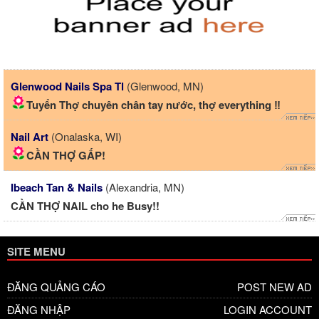
Glenwood Nails Spa Tl
(Glenwood, MN)
Tuyển Thợ chuyên chân tay nước, thợ everything ‼️
Nail Art
(Onalaska, WI)
CẦN THỢ GẤP!
Ibeach Tan & Nails
(Alexandria, MN)
CẦN THỢ NAIL cho he Busy!!
SITE MENU
ĐĂNG QUẢNG CÁO
POST NEW AD
ĐĂNG NHẬP
LOGIN ACCOUNT