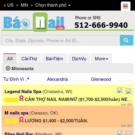
US
»
MN
»
Chọn thành phố
All
CầnThợ
BánTiệm
DịchVụ
More
Minnesota
Tự Định Vị 📍
Alexandria
Glenwood
Legend Nails Spa
(Onalaska, WI)
CẦN THỢ NAIL NAM/NỮ ($1,700-$2,500/tuần) NEW AD
M nails spa
(Owasso, OK)
LƯƠNG $1,400 - $2,000/TUẦN.
Bliss Nail Bar
(Madison, WI)