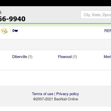
0
❤️
RE
Diberville
(1)
Flowood
(1)
Meri
Terms of use
|
Privacy policy
©
2007
-
2021 BaoNail Online