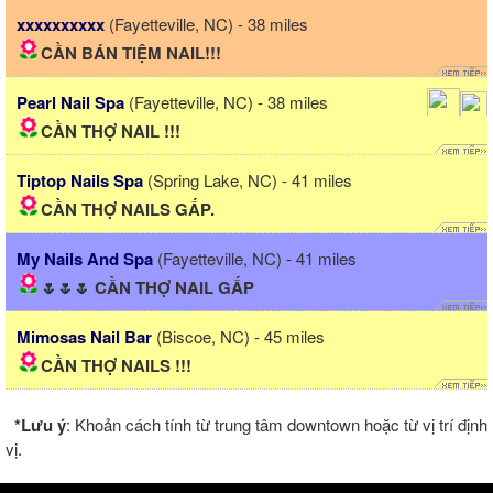
xxxxxxxxxx
(Fayetteville, NC) - 38 miles
CẦN BÁN TIỆM NAIL!!!
Pearl Nail Spa
(Fayetteville, NC) - 38 miles
CẦN THỢ NAIL !!!
Tiptop Nails Spa
(Spring Lake, NC) - 41 miles
CẦN THỢ NAILS GẤP.
My Nails And Spa
(Fayetteville, NC) - 41 miles
🌷🌷🌷 CẦN THỢ NAIL GẤP
Mimosas Nail Bar
(Biscoe, NC) - 45 miles
CẦN THỢ NAILS !!!
*Lưu ý
: Khoản cách tính từ trung tâm downtown hoặc từ vị trí định
vị.