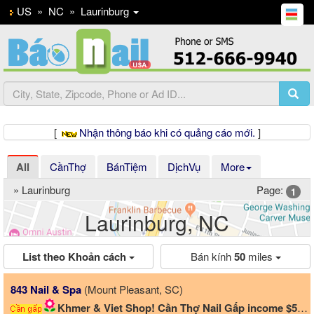
US
»
NC
»
Laurinburg
[
Nhận thông báo khi có quảng cáo mới.
]
All
CầnThợ
BánTiệm
DịchVụ
More
» Laurinburg
Page:
1
Laurinburg, NC
List theo Khoản cách
Bán kính
50
miles
Previous
Ne
843 Nail & Spa
(Mount Pleasant, SC)
Khmer & Viet Shop! Cần Thợ Nail Gấp income $5000-$7000/Tháng!!!