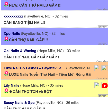
NEW, CẦN THỢ NAILS GẤP !!!
xxxxxxxxxx
(Fayetteville, NC) - 32 miles
CẦN SANG TIỆM NAIL!!
Xpo Nails
(Fayetteville, NC) - 32 miles
CẦN THỢ NAIL GẤP!!!
Gel Nails & Waxing
(Hope Mills, NC) - 33 miles
CẦN THỢ NAIL GẤP GẤP GẤP !
Luxe Nails & Lashes – Fayetteville,...
(Fayetteville, NC) - 34 miles
LUXE Nails Tuyển Thợ Nail – Tiệm Mới Rộng Rãi
Lily Nails
(Hope Mills, NC) - 35 miles
🍀CẦN THỢ TCN và BỘT
Sassy Nails & Spa
(Fayetteville, NC) - 36 miles
CẦN THỢ NAILS GẤP!!!