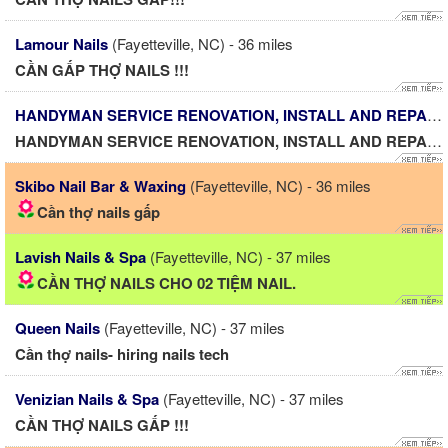
Lamour Nails
(Fayetteville, NC) - 36 miles
CẦN GẤP THỢ NAILS !!!
HANDYMAN SERVICE RENOVATION, INSTALL AND REPA
(F
HANDYMAN SERVICE RENOVATION, INSTALL AND REPAIR!
Skibo Nail Bar & Waxing
(Fayetteville, NC) - 36 miles
Cần thợ nails gấp
Lavish Nails & Spa
(Fayetteville, NC) - 37 miles
CẦN THỢ NAILS CHO 02 TIỆM NAIL.
Queen Nails
(Fayetteville, NC) - 37 miles
Cần thợ nails- hiring nails tech
Venizian Nails & Spa
(Fayetteville, NC) - 37 miles
CẦN THỢ NAILS GẤP !!!