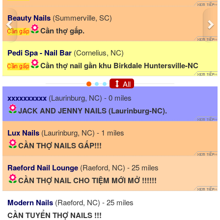
Beauty Nails
(Summerville, SC)
Cần thợ gấp.
Pedi Spa - Nail Bar
(Cornelius, NC)
Cần thợ nail gần khu Birkdale Huntersville-NC
All
xxxxxxxxxx
(Laurinburg, NC) - 0 miles
JACK AND JENNY NAILS (Laurinburg-NC).
Lux Nails
(Laurinburg, NC) - 1 miles
CẦN THỢ NAILS GẤP!!!
Raeford Nail Lounge
(Raeford, NC) - 25 miles
CẦN THỢ NAIL CHO TIỆM MỚI MỞ !!!!!!
Modern Nails
(Raeford, NC) - 25 miles
CẦN TUYỂN THỢ NAILS !!!