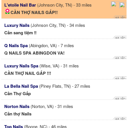
L'etoile Nail Bar
(Johnson City, TN) - 33 miles
CẦN THỢ NAILS GẤP!!
Luxury Nails
(Johnson City, TN) - 34 miles
Cần sang tiệm ‼️
Q Nails Spa
(Abingdon, VA) - 7 miles
Q NAILS SPA ABINGDON VA!
Luxury Nails Spa
(Wise, VA) - 31 miles
CẦN THỢ NAIL GẤP !!!
La Bella Nail Spa
(Piney Flats, TN) - 27 miles
Cần Thợ Gấp
Norton Nails
(Norton, VA) - 31 miles
Cần thợ Nails
Top Nails
(Boone, NC) - 46 miles