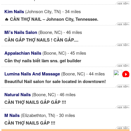
Kim Nails
(Johnson City, TN) - 34 miles
🔥 CẦN THỢ NAIL – Johnson City, Tennessee.
Mi's Nails Salon
(Boone, NC) - 46 miles
CẦN GẤP THỢ NAILS ! CẦN GẤP....
Appalachian Nails
(Boone, NC) - 45 miles
Cần thợ nails biết làm sns. gel builder
Lumina Nails And Massage
(Boone, NC) - 44 miles
Beautiful Nail salon for sale located in downtown!
Natural Nails
(Boone, NC) - 46 miles
CẦN THỢ NAILS GẤP GẤP !!!
M Nails
(Elizabethton, TN) - 30 miles
CẦN THỢ NAILS GẤP !!!