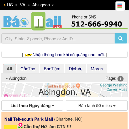
US
»
VA
»
Abingdon
[
Nhận thông báo khi có quảng cáo mới.
]
All
CầnThợ
BánTiệm
DịchVụ
More
» Abingdon
Page:
1
Abingdon, VA
List theo Ngày đăng
Bán kính
50
miles
Previous
Ne
Nail Tek-south Park Mall
(Charlotte, NC)
Cần thợ Nữ làm CTN !!!