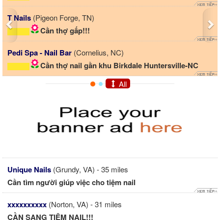
T Nails
(Pigeon Forge, TN)
Cần thợ gấp!!!
Pedi Spa - Nail Bar
(Cornelius, NC)
Cần thợ nail gần khu Birkdale Huntersville-NC
All
Unique Nails
(Grundy, VA) - 35 miles
Cần tìm người giúp việc cho tiệm nail
xxxxxxxxxx
(Norton, VA) - 31 miles
CẦN SANG TIỆM NAIL!!!