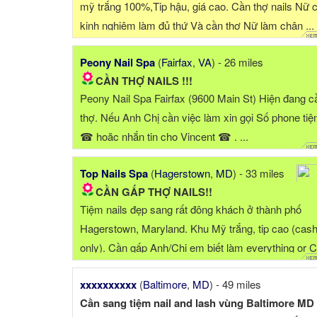
mỹ trắng 100%,Tip hậu, giá cao. Cần thợ nails Nữ 
kinh nghiệm làm đủ thứ Và cần thợ Nữ làm chân ...
Peony Nail Spa
(
Fairfax
,
VA
) - 26 miles
CẦN THỢ NAILS !!!
Peony Nail Spa Fairfax (9600 Main St) Hiện đang c
thợ. Nếu Anh Chị cần việc làm xin gọi Số phone ti
☎ hoặc nhắn tin cho Vincent ☎ . ...
Top Nails Spa
(
Hagerstown
,
MD
) - 33 miles
CẦN GẤP THỢ NAILS!!
Tiệm nails đẹp sang rất đông khách ở thành phố
Hagerstown, Maryland. Khu Mỹ trắng, tip cao (cash 
only). Cần gấp Anh/Chị em biết làm everything or 
tay nuoc ( ...
xxxxxxxxxx
(
Baltimore
,
MD
) - 49 miles