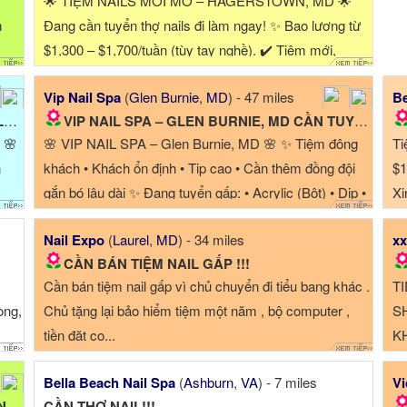
🌟 TIỆM NAILS MỚI MỞ – HAGERSTOWN, MD 🌟
m
Đang cần tuyển thợ nails đi làm ngay! ✨ Bao lương từ
$1,300 – $1,700/tuần (tùy tay nghề). ✔️ Tiệm mới,
không gian đẹp, sạch sẽ, ...
Vip Nail Spa
(
Glen Burnie
,
MD
) - 47 miles
Be
.
VIP NAIL SPA – GLEN BURNIE, MD CẦN TUYỂN THỢ NAIL
 🌸
🌸 VIP NAIL SPA – Glen Burnie, MD 🌸 ✨ Tiệm đông
Ti
n
khách • Khách ổn định • Tip cao • Cần thêm đồng đội
$1
gắn bó lâu dài ✨ Đang tuyển gấp: • Acrylic (Bột) • Dip •
Xi
Gel-X • ...
Nail Expo
(
Laurel
,
MD
) - 34 miles
xx
CẦN BÁN TIỆM NAIL GẤP !!!
Cần bán tiệm nail gấp vì chủ chuyển đi tiểu bang khác .
T
òng,
Chủ tặng lại bảo hiểm tiệm một năm , bộ computer ,
S
tiền đặt cọ...
K
H
Bella Beach Nail Spa
(
Ashburn
,
VA
) - 7 miles
Vi
KH
ẤP
CẦN THỢ NAIL!!!