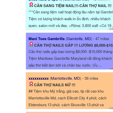
CẦN SANG TIỆM NAIL!!!-CẦN THỢ NAIL !!!
***Cần sang tiệm nail hoạt động lâu năm tại Gambril
Tiệm có lượng khách walk-in ổn định, nhiều khách
quen, salon mới và đẹp. +Rộng: 3,800 sqft +Có 19 .
Mani Toes Gambrills
(
Gambrills
,
MD
) - 47 miles
CẦN THỢ NAILS GẤP !!! LƯƠNG $8,000-$10
Cần thợ nails gấp bao lương $8,000 -$10,000 tháng
Tiệm Manitoes Gambrills Maryland rất đông khách
gấp thợ biết làm bột và chân tay nước. Ưu ...
xxxxxxxxxx
(
Marriottsville
,
MD
) - 36 miles
CẦN THỢ NAILS NỮ !!!
## Tiệm khu Mỹ trắng, giá cao, tip rất cao khu
Marriottsville Md, cach Ellicott City 4 phút, cách
Eldersburg 13 phút, cách Skysville 13 phút va
Columbia 12 phút ## Tiệm mới sạch ...