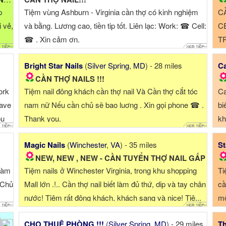
p
Tiệm vùng Ashburn - Virginia cần thợ có kinh nghiệm
C
i vẻ,
và bằng. Lương cao, tiền tip tốt. Liên lạc: Work: ☎ Cell:
C
☎ . Xin cảm ơn.
T
CA
Bright Star Nails
(
Silver Spring
,
MD
) - 28 miles
Ca
LÀ
CẦN THỢ NAILS !!!
ork
Tiệm nail đông khách cần thợ nail Và Cần thợ cắt tóc
Ca
have
nam nữ Nếu cần chủ sẽ bao luơng . Xin gọi phone ☎ .
bi
ou
Thank you.
kh
..
Magic Nails
(
Winchester
,
VA
) - 35 miles
St
NEW, NEW , NEW - CẦN TUYỂN THỢ NAIL GẤP
 làm
Tiệm nails ở Winchester Virginia, trong khu shopping
Ti
 Chủ
Mall lớn .!.. Cần thợ nail biết làm đủ thứ, dip và tay chân
cầ
nước! Tiệm rất đông khách, khách sang và nice! Tiệ...
mô
CHO THUÊ PHÒNG !!!
(
Silver Spring
,
MD
) - 29 miles
Th