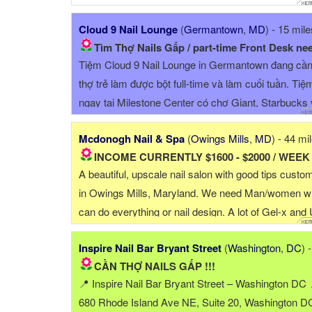
Cloud 9 Nail Lounge
(
Germantown
,
MD
) - 15 mile
Tìm Thợ Nails Gấp / part-time Front Desk need
Tiệm Cloud 9 Nail Lounge in Germantown đang cần
thợ trẻ làm được bột full-time và làm cuối tuần. Tiệ
ngay tại Milestone Center có chợ Giant, Starbucks
nhiề...
Mcdonogh Nail & Spa
(
Owings Mills
,
MD
) - 44 mi
INCOME CURRENTLY $1600 - $2000 / WEEK
A beautiful, upscale nail salon with good tips custo
in Owings Mills, Maryland. We need Man/women 
can do everything or nail design. A lot of Gel-x and
Gel, not a lot of the acrylic. Salary from $1600 - $2
Inspire Nail Bar Bryant Street
(
Washington
,
DC
) - 33
...
CẦN THỢ NAILS GẤP !!!
📍 Inspire Nail Bar Bryant Street – Washington DC 
680 Rhode Island Ave NE, Suite 20, Washington D