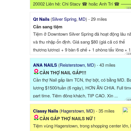
20002 Liên hệ: Chị Stacy ☎ hoặc Anh Trí ☎
QUYỀN LỢI & MÔI TRƯỜNG ⭐ Lương cao
Qt Nails
(
Silver Spring
,
MD
) - 29 miles
$1,500-$2,000/tuầ...
Cần sang tiệm
Tiệm ở Downtown Silver Spring đã hoạt động lâu 
và thu nhập ổn định. Giá sang $80 (giá cả có thể
thương lượng) + 9 bàn 6 ghế + 1 phòng tẩy lông + 1
phòng ăn/ ...
ANA NAILS
(
Reisterstown
,
MD
) - 43 miles
CẦN THỢ NAIL GẤP!!!
Cần thợ Nail gấp làm TCN, thợ bột, có bằng MD. B
lương $1500/tuần (6 ngày), HƠN ĂN CHIA. Full tim
part time. Tiệm đông khách, TIP CAO. Xin ...
Classy Nails
(
Hagerstown
,
MD
) - 35 miles
CẦN GẤP THỢ NAILS NỮ !
Tiệm vùng Hagerstown, trong shopping center lớn,