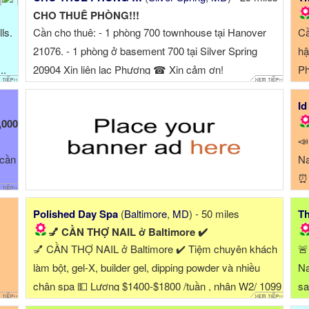
CHO THUÊ PHÒNG!!!
ls.
Cần cho thuê: - 1 phòng 700 townhouse tại Hanover
Cầ
21076. - 1 phòng ở basement 700 tại Silver Spring
hậ
..
20904 Xin liên lạc Phương ☎ Xin cảm ơn!
Ph
Id
,000
📣
 cần
Na
⏰ 
pe
Polished Day Spa
(
Baltimore
,
MD
) - 50 miles
Th
💅 CẦN THỢ NAIL ở Baltimore ✔️
💅 CẦN THỢ NAIL ở Baltimore ✔️ Tiệm chuyên khách
🚨
làm bột, gel-X, builder gel, dipping powder và nhiều
Na
chân spa 💵 Lương $1400-$1800 /tuần , nhận W2/ 1099
sa
đều được 📍Khu trắng, khá...