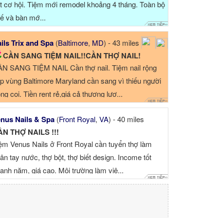
t cơ hội. Tiệm mới remodel khoảng 4 tháng. Toàn bộ
ế và bàn mớ...
ils Trix and Spa
(
Baltimore
,
MD
) - 43 miles
CẦN SANG TIỆM NAIL!!CẦN THỢ NAIL!
N SANG TIỆM NAIL Cần thợ nail. Tiệm nail rộng
p vùng Baltimore Maryland cần sang vì thiếu người
ông coi. Tiền rent rẻ,giá cả thương lượ...
nus Nails & Spa
(
Front Royal
,
VA
) - 40 miles
N THỢ NAILS !!!
ệm Venus Nails ở Front Royal cần tuyển thợ làm
ân tay nước, thợ bột, thợ biết design. Income tốt
anh năm, giá cao. Môi trường làm việ...