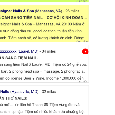
signer Nails & Spa
(
Manassas
,
VA
) - 26 miles
CẦN SANG TIỆM NAIL – CƠ HỘI KINH DOANH TỐT TẠI MANASSAS,...
signer Nails & Spa – Manassas, VA 20109 Nằm ở
u vực đông dân cư, good location, thuận tiện kinh
anh. Tiệm sạch sẽ, có lượng khách ổn định. Rộng:
100 sqft. Tiệm có: +8 ...
xxxxxxxx
(
Laurel
,
MD
) - 34 miles
ẦN SANG TIỆM NAIL.
n sang tiệm Nail ở Laurel, MD. Tiệm có 24 ghế spa,
 bàn, 2 phòng head spa + massage, 2 phòng facial.
ệm có license Beer + Wine. Income 1,300,000 đến
500,000. Liên hệ Kim (cell) ☎ .
 Nails
(
Hyattsville
,
MD
) - 32 miles
ẦN THỢ NAILS!
ủ mới... xin liên hệ Thanh ☎ Tiệm vùng đen và
anish, tip hậu. Tiệm có nhiều khách ưa chuộng bột