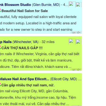
nk Blossom Studio
(
Glen Burnie
,
MD
) - 49 miles
Beautiful Nail Salon for Sale
autiful, fully equipped nail salon with loyal clientele
d modern setup. Located in a high-traffic area and
ady for a new owner to step in and start earning
mediately. Shop is on a strip with a smoke shop,
p Nails
(
Winchester
,
VA
) - 32 miles
rber shop, ...
CẦN THỢ NAILS GẤP !!!
ệm nails ở Winchester, Virginia, cần gấp thợ nail biết
m đủ thứ, dip, giỏi bột, thiết kế và làm manicure,
dicure. Tiệm rất đông khách, khách sang và ...
llaluxe Nail And Spa Ellicott...
(
Ellicott City
,
MD
) - 38 miles
Cần gấp nhiều thợ nail nam, nữ.
ệm nail vùng Ellicott City, MD, gần Columbia,
tonsville, khu mỹ trắng,income cao, tip hậu. Tiệm
m việc thoải mái, vui vẻ. Cần gấp nhiều thợ ...