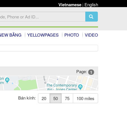
Vietnamese
English
NEW BẰNG
YELLOWPAGES
PHOTO
VIDEO
Page:
1
Bán kính:
20
50
75
100 miles