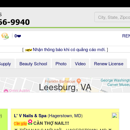
0
❤️
RE
[
Nhận thông báo khi có quảng cáo mới.
]
Supply
Beauty School
Photo
Video
Renew License
Leesburg, VA
D
)
L' V Nails & Spa
(
Hagerstown
,
MD
)
CẦN THỢ NAIL!!!