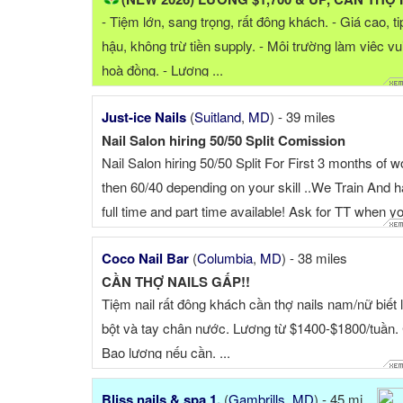
- Tiệm lớn, sang trọng, rất đông khách. - Giá cao, ti
hậu, không trừ tiền supply. - Môi trường làm viêc vu
hoà đồng. - Lương ...
Just-ice Nails
(
Suitland
,
MD
) - 39 miles
Nail Salon hiring 50/50 Split Comission
Nail Salon hiring 50/50 Split For First 3 months of w
then 60/40 depending on your skill ..We Train And 
full time and part time available! Ask for TT when y
call ☎ We open from 10am-9pm We have dayshift .
Coco Nail Bar
(
Columbia
,
MD
) - 38 miles
CẦN THỢ NAILS GẤP!!
Tiệm nail rất đông khách cần thợ nails nam/nữ biết
bột và tay chân nước. Lương từ $1400-$1800/tuần.
Bao lương nếu cần. ...
Bliss nails & spa 1.
(
Gambrills
,
MD
) - 45 miles