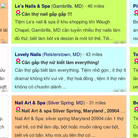
Le’s Nails & Spa
(
Gambrills
,
MD
) - 46 miles
Pi
Cần thợ nail gấp gấp !!!
Tiệm Le’s nail & spa ở khu shopping lớn Waugh
Be
 lái
Chapel, Gambrills, MD cần tuyển nhiều thợ nails làm
an
...
đủ thứ, biết làm bột và design là một lợi thế. Tiệ...
re
im
Lovely Nails
(
Reisterstown
,
MD
) - 43 miles
To
ba
Cần gấp thợ nữ biết làm everything!
hữu
Cần thợ gấp biết làm everything. Tiệm nhỏ gọn , ít thợ ít
Ti
dân
drama! không khí vui vẽ , thợ hoà đồng , tiệm ít thợ nên
là
sqft
không có chuyện giành ...
pe
Nail Art & Spa
(
Silver Spring
,
MD
) - 31 miles
Be
Nail Art & spa Silver Spring, Maryland , 20904 cần...
p.
Nail Art & Spa: silver spring Maryland 20904 cần 1 thợ
Ti
ch
nail trẻ, có thể làm dip, bột hoặc muốn nâng cao bột,
Ca
biết vẽ cơ bản, khu mix,ưu tiên thợ có ...
là