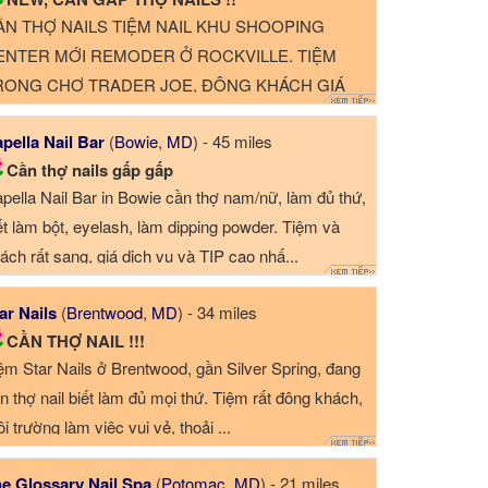
ẦN THỢ NAILS TIỆM NAIL KHU SHOOPING
ENTER MỚI REMODER Ở ROCKVILLE. TIỆM
RONG CHỢ TRADER JOE, ĐÔNG KHÁCH GIÁ
O, TIỀN TIPS NHIỀU. CẦN GẤP THỢ NAILS BIẾT
pella Nail Bar
(
Bowie
,
MD
) - 45 miles
M ...
Cần thợ nails gấp gấp️️️
pella Nail Bar in Bowie cần thợ nam/nữ, làm đủ thứ,
ết làm bột, eyelash, làm dipping powder. Tiệm và
ách rất sang, giá dịch vụ và TIP cao nhấ...
ar Nails
(
Brentwood
,
MD
) - 34 miles
CẦN THỢ NAIL !!!
ệm Star Nails ở Brentwood, gần Silver Spring, đang
n thợ nail biết làm đủ mọi thứ. Tiệm rất đông khách,
i trường làm việc vui vẻ, thoải ...
e Glossary Nail Spa
(
Potomac
,
MD
) - 21 miles