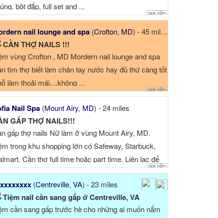
úng, bột đắp, full set and ...
rdern nail lounge and spa
(
Crofton
,
MD
) - 45 miles
CẦN THỢ NAILS !!!
ệm vùng Crofton , MD Mordern nail lounge and spa
n tìm thợ biết làm chân tay nước hay đủ thứ càng tốt
ỗ làm thoải mái....không ...
fia Nail Spa
(
Mount Airy
,
MD
) - 24 miles
ẦN GẤP THỢ NAILS!!!
n gấp thợ nails Nữ làm ở vùng Mount Airy, MD.
ệm trong khu shopping lớn có Safeway, Starbuck,
lmart. Cần thợ full time hoặc part time. Liên lạc để
t ...
xxxxxxxx
(
Centreville
,
VA
) - 23 miles
Tiệm nail cần sang gấp ở Centreville, VA
ệm cần sang gấp trước hè cho những ai muốn nắm