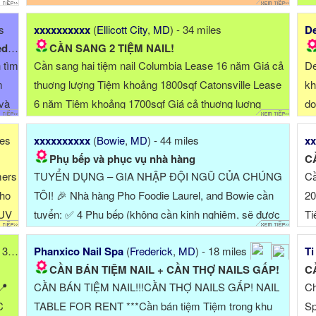
s
xxxxxxxxxx
(
Ellicott City
,
MD
) - 34 miles
De
ed
CẦN SANG 2 TIỆM NAIL!
 tìm
Cần sang hai tiệm nail Columbia Lease 16 năm Giá cả
De
m
thuơng lượng Tiệm khoảng 1800sqf Catonsville Lease
kh
 và
6 năm Tiệm khoảng 1700sqf Giá cả thuơng luợng
do
Mong các ...
1,
les
xxxxxxxxxx
(
Bowie
,
MD
) - 44 miles
xx
Phụ bếp và phục vụ nhà hàng
C
mers
TUYỂN DỤNG – GIA NHẬP ĐỘI NGŨ CỦA CHÚNG
Cầ
who
TÔI! 🎉 Nhà hàng Pho Foodie Laurel, and Bowie cần
20
 UV
tuyển: ✅ 4 Phụ bếp (không cần kinh nghiệm, sẽ được
Ti
000
đào ...
1,
 miles
Phanxico Nail Spa
(
Frederick
,
MD
) - 18 miles
Ti
CẦN BÁN TIỆM NAIL + CẦN THỢ NAILS GẤP!
C
📍
CẦN BÁN TIỆM NAIL!!!CẦN THỢ NAILS GẤP! NAIL
Ch
C
TABLE FOR RENT ***Cần bán tiệm Tiệm trong khu
Sp