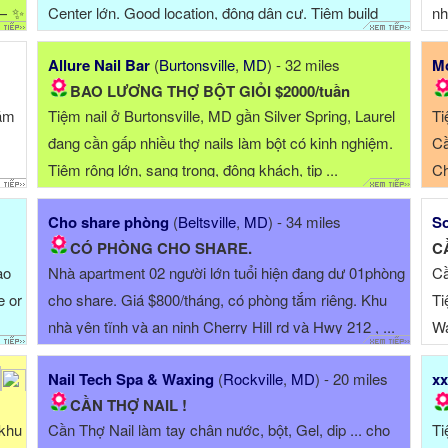
 ⸻ ✨
Center lớn. Good location, đông dân cư. Tiệm build
nh
được 1 ...
Allure Nail Bar
(
Burtonsville
,
MD
) - 32 miles
Mo
BAO LƯƠNG THỢ BỘT GIỎI $2000/tuần
năm
Tiệm nail ở Burtonsville, MD gần Silver Spring, Laurel
Ti
đang cần gấp nhiều thợ nails làm bột có kinh nghiệm.
Cầ
Tiệm rộng lớn, sang trọng, đông khách, tip ...
Ch
Cho share phòng
(
Beltsville
,
MD
) - 34 miles
So
CÓ PHÒNG CHO SHARE.
C
ao
Nhà apartment 02 người lớn tuổi hiện đang dư 01phòng
Cầ
e or
cho share. Giá $800/tháng, có phòng tắm riêng. Khu
Ti
nhà yên tĩnh và an ninh Cherry Hill rd và Hwy 212 , ...
Wa
biế
Nail Tech Spa & Waxing
(
Rockville
,
MD
) - 20 miles
xx
CẦN THỢ NAIL !
 khu
Cần Thợ Nail làm tay chân nước, bột, Gel, dip ... cho
Ti