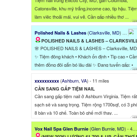
Tiệm nail vùng Ellicott City, MD, gần Columbia,
Catonsville, khu mỹ trắng,income cao, tip hậu. Tiệ
làm việc thoải mái, vui vẻ. Cần gấp nhiều thợ ...
Polished Nails & Lashes
(
Clarksville
,
MD
) - 32 miles
POLISHED NAILS & LASHES – CLARKSVILLE, MD CẦN TUYỂN..
🌸 POLISHED NAILS & LASHES – Clarksville, MD
✨ Tiệm đông khách • Khách ổn định • Tip cao • Cầ
thêm đồng đội gắn bó lâu dài ✨ Đang tuyển gấp: •
Acrylic (Bột) • Dip • Gel-X • Manicure & ...
xxxxxxxxxx
(
Ashburn
,
VA
) - 11 miles
CẦN SANG GẤP TIỆM NAIL
Cần sang gấp tiệm nail ở Ashburn Virginia. Tiệm rất
sạch sẽ và sang trọng. Tiệm rộng 1700sqf, có 3 ph
8 bàn và 10 ghế. Toàn bộ ghế mới thay. ...
Vox Nail Spa Glen Burnie
(
Glen Burnie
,
MD
) - 49 miles
(NEW 2026) LƯƠNG $1,700 & UP, CẦN THỢ NAIL G