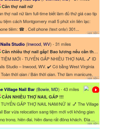
Cần thợ nail nữ
n thợ nail nữ làm full-time biết làm đủ thứ giá cao tip
u tiệm cách Montgomery mall 5 phút xin liên lạc:
one tiệm: ☎ . Cell phone (text only) 301...
 Nails Studio
(
Inwood
,
WV
) - 31 miles
Cần nhiều thợ nail gấp! Bao lương nếu cần theo tay...
 TIỆM MỚI - TUYỂN GẤP NHIỀU THỢ NAIL 💅 ID
ils Studio – Inwood, WV. ✔️ Có bằng West Virginia
Toàn thời gian / Bán thời gian. Thợ làm manicure,
dicure, acrylic, gel, ...
e Village Nail Bar
(
Bowie
,
MD
) - 43 miles
CẦN NHIỀU THỢ NAIL GẤP !!!
 TUYỂN GẤP THỢ NAIL NAM/NỮ 🚨 💅 The Village
il Bar vừa relocation sang tiệm mới với không gian
ng trọng, hiện đại, hiện đang rất đông khách. Địa ...