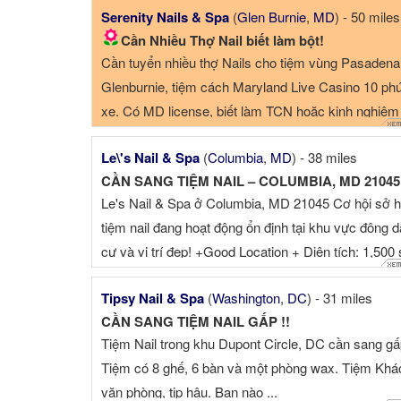
Serenity Nails & Spa
(
Glen Burnie
,
MD
) - 50 miles
Cần Nhiều Thợ Nail biết làm bột!
Cần tuyển nhiều thợ Nails cho tiệm vùng Pasadena
Glenburnie, tiệm cách Maryland Live Casino 10 phút
xe. Có MD license, biết làm TCN hoặc kinh nghiệm 
Le\'s Nail & Spa
(
Columbia
,
MD
) - 38 miles
CẦN SANG TIỆM NAIL – COLUMBIA, MD 21045
Le's Nail & Spa ở Columbia, MD 21045 Cơ hội sở 
tiệm nail đang hoạt động ổn định tại khu vực đông 
cư và vị trí đẹp! +Good Location + Diện tích: 1,500 
+...
Tipsy Nail & Spa
(
Washington
,
DC
) - 31 miles
CẦN SANG TIỆM NAIL GẤP !!
Tiệm Nail trong khu Dupont Circle, DC cần sang gấ
Tiệm có 8 ghế, 6 bàn và một phòng wax. Tiệm Khá
văn phòng, tip hậu. Bạn nào ...