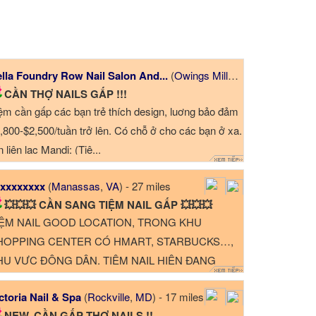
lla Foundry Row Nail Salon And...
(
Owings Mills
,
MD
) - 44 miles
CẦN THỢ NAILS GẤP !!!
ệm cần gấp các bạn trẻ thích design, luơng bảo đảm
,800-$2,500/tuần trở lên. Có chỗ ở cho các bạn ở xa.
n liên lạc Mandi: (Tiệ...
xxxxxxxx
(
Manassas
,
VA
) - 27 miles
💥💥💥 CẦN SANG TIỆM NAIL GẤP 💥💥💥
IỆM NAIL GOOD LOCATION, TRONG KHU
HOPPING CENTER CÓ HMART, STARBUCKS…,
HU VỰC ĐÔNG DÂN. TIỆM NAIL HIỆN ĐANG
OẠT ĐỘNG TỐT TRÊN 18 NĂM, CÓ LƯỢNG
ctoria Nail & Spa
(
Rockville
,
MD
) - 17 miles
ÁCH ỔN ĐỊNH. ...
NEW, CẦN GẤP THỢ NAILS !!