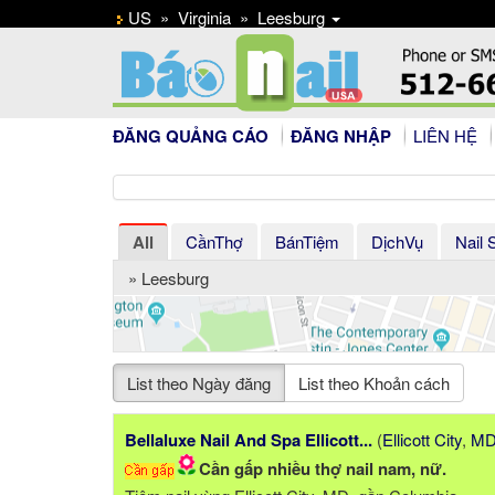
US
»
Virginia
»
Leesburg
ĐĂNG QUẢNG CÁO
ĐĂNG NHẬP
LIÊN HỆ
All
CầnThợ
BánTiệm
DịchVụ
Nail 
» Leesburg
List theo Ngày đăng
List theo Khoản cách
Bellaluxe Nail And Spa Ellicott...
(
Ellicott City
,
M
Cần gấp nhiều thợ nail nam, nữ.