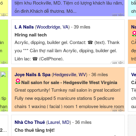
có
tiệm khu Rockville, MD. Tiệm có lượng khách lâu năm,
bắ
ổn định.Khách dễ thương. Mô...
gh
L A Nails
(
Woodbridge
,
VA
) - 39 miles
Na
Hiring nail tech
ần
Acrylic, dipping, builder gel. Contact: ☎ (text). Thank
CẦ
ệm
you *** Cần thợ nail làm Acrylic, dipping, builder gel.
đẹ
Liên lạc: ☎ (CellPhone).
tr
Joye Nails & Spa
(
Hedgesville
,
WV
) - 36 miles
Ve
Nail salon for sale - Hedgesville West Virginia
CẦ
Great opportunity! Turnkey nail salon in great location!
Ti
tip
Fully new equipped 5 manicure stations 5 pedicure
ch
Chan
chairs 1 waxing ( facial ) room 1 employee leisure room
qu
1 customer restroom 1 employee restroom 1500
Nhà Cho Thuê
(
Laurel
,
MD
) - 36 miles
square feet ( rent $1400/month) Everything is ready for
Cần sang tiệm nail and lash vùng Baltimore MD 21230!...
Cho thuê tầng trệt!
you to start your own business Feel ...