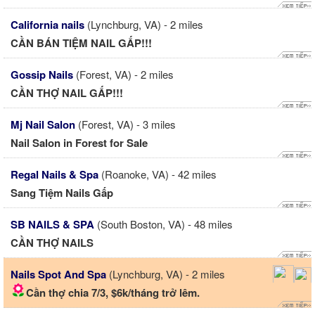
California nails
(Lynchburg, VA) - 2 miles
CẦN BÁN TIỆM NAIL GẤP!!!
Gossip Nails
(Forest, VA) - 2 miles
CẦN THỢ NAIL GẤP!!!
Mj Nail Salon
(Forest, VA) - 3 miles
Nail Salon in Forest for Sale
Regal Nails & Spa
(Roanoke, VA) - 42 miles
Sang Tiệm Nails Gấp
SB NAILS & SPA
(South Boston, VA) - 48 miles
CẦN THỢ NAILS
Nails Spot And Spa
(Lynchburg, VA) - 2 miles
Cần thợ chia 7/3, $6k/tháng trở lêm.