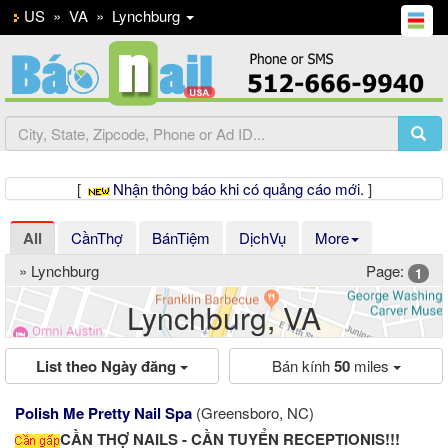
US
»
VA
»
Lynchburg
[
Nhận thông báo khi có quảng cáo mới.
]
All
CầnThợ
BánTiệm
DịchVụ
More
» Lynchburg
Page:
1
Lynchburg, VA
List theo Ngày đăng
Bán kính
50
miles
Previous
Ne
Polish Me Pretty Nail Spa
(Greensboro, NC)
CẦN THỢ NAILS - CẦN TUYỂN RECEPTIONIS!!!