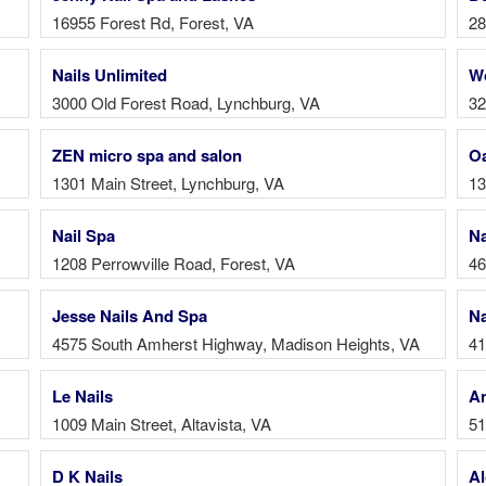
16955 Forest Rd, Forest, VA
28
Nails Unlimited
Wo
3000 Old Forest Road, Lynchburg, VA
32
ZEN micro spa and salon
Oa
1301 Main Street, Lynchburg, VA
13
Nail Spa
Na
1208 Perrowville Road, Forest, VA
46
Jesse Nails And Spa
Na
4575 South Amherst Highway, Madison Heights, VA
41
Le Nails
An
1009 Main Street, Altavista, VA
51
D K Nails
Al