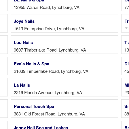
13955 Wards Road, Lynchburg, VA
77
Joys Nails
Fr
1613 Enterprise Drive, Lynchburg, VA
21
Lou Nails
T 
9607 Timberlake Road, Lynchburg, VA
13
Eva's Nails & Spa
Di
21039 Timberlake Road, Lynchburg, VA
45
La Nails
Mi
2219 Florida Avenue, Lynchburg, VA
23
Personal Touch Spa
Sn
3831 Old Forest Road, Lynchburg, VA
38
Jenny Nail Spa and Lashes
Be