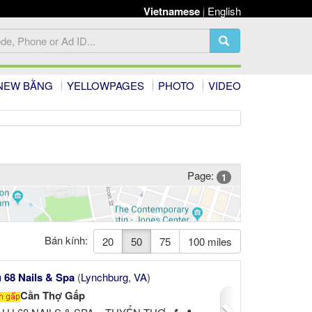
Vietnamese
English
NEW BẰNG
YELLOWPAGES
PHOTO
VIDEO
Page:
1
Bán kính:
20
50
75
100 miles
Next
 68 Nails & Spa
(
Lynchburg
,
VA
)
Cần Thợ Gấp