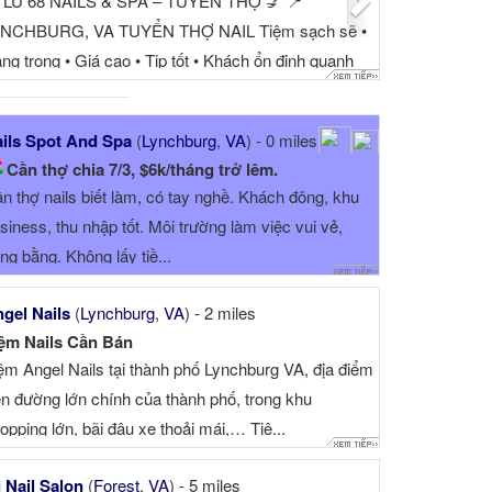
 LU 68 NAILS & SPA – TUYỂN THỢ 💅 📍
NCHBURG, VA TUYỂN THỢ NAIL Tiệm sạch sẽ •
ng trọng • Giá cao • Tip tốt • Khách ổn định quanh
ăm ⭐ PHÙ HỢP CHO THỢ MUỐN LÀ...
ils Spot And Spa
(
Lynchburg
,
VA
) - 0 miles
Cần thợ chia 7/3, $6k/tháng trở lêm.
n thợ nails biết làm, có tay nghề. Khách đông, khu
siness, thu nhập tốt. Môi trường làm việc vui vẻ,
ng bằng. Không lấy tiề...
gel Nails
(
Lynchburg
,
VA
) - 2 miles
ệm Nails Cần Bán
ệm Angel Nails tại thành phố Lynchburg VA, địa điểm
ên đường lớn chính của thành phố, trong khu
opping lớn, bãi đậu xe thoải mái,… Tiệ...
 Nail Salon
(
Forest
,
VA
) - 5 miles