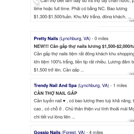
*** Cần thợ biết làm đầy đủ và thợ tay chân nước, p
time hoặc full time. Phải có bằng NC. Bao lương
$1,300-$1,500/tuần. Khu Mỹ trắng, đông khách, ...
Pretty Nails
(
Lynchburg
,
VA
) - 0 miles
NEW!!! Cần gấp thợ nails lương $1,500-$2,000/t
Cần gấp thợ nails tiệm rất đông khách khu shoppin
lớn tiệm 100% trắng, tiền tip rất nhiều. Lương đảm 
$1,500 trở lên. Cần gấp ...
Trendy Nail And Spa
(
Lynchburg
,
VA
) - 1 miles
CẦN THỢ NAIL GẤP
Cần tuyển nail ♥️ , có bao lương theo tuỳ khả năng, t
cao , có chỗ ở . Chủ thân thiện vui tính thoải mái Mọ
chi tiết vui lòng liên ...
Gossip Nails
(
Forest
,
VA
) - 4 miles