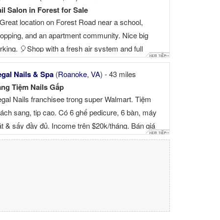
il Salon in Forest for Sale
Great location on Forest Road near a school,
opping, and an apartment community. Nice big
rking. 🎈Shop with a fresh air system and full
pplies. High-end decoration, no repair needed. 🎈
gal Nails & Spa
(
Roanoke
,
VA
) - 43 miles
ry stable customer base and walk-in customers,
ng Tiệm Nails Gấp
sy to build ...
gal Nails franchisee trong super Walmart. Tiệm
ách sang, tip cao. Có 6 ghế pedicure, 6 bàn, máy
ặt & sấy đầy đủ. Income trên $20k/tháng. Bán giá
0k Nếu ai có nhã ý ...