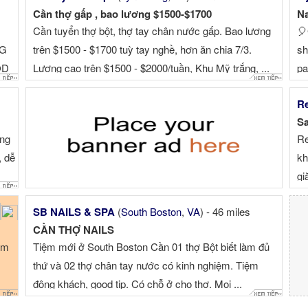
Cần thợ gấp , bao lương $1500-$1700
Na
Cần tuyển thợ bột, thợ tay chân nước gấp. Bao lương
🎈
NG
trên $1500 - $1700 tuỳ tay nghề, hơn ăn chia 7/3.
sh
OD
Lương cao trên $1500 - $2000/tuần, Khu Mỹ trắng, ...
pa
su
Re
Ve
Sa
ea
àng
Re
, dễ
kh
gi
$7
SB NAILS & SPA
(
South Boston
,
VA
) - 46 miles
CẦN THỢ NAILS
àm
Tiệm mới ở South Boston Cần 01 thợ Bột biết làm đủ
thứ và 02 thợ chân tay nước có kinh nghiệm. Tiệm
đông khách, good tip. Có chỗ ở cho thợ. Mọi ...