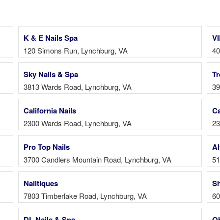
K & E Nails Spa
VI
120 Simons Run, Lynchburg, VA
40
Sky Nails & Spa
Tr
3813 Wards Road, Lynchburg, VA
39
California Nails
Ca
2300 Wards Road, Lynchburg, VA
23
Pro Top Nails
Al
3700 Candlers Mountain Road, Lynchburg, VA
51
Nailtiques
Sh
7803 Timberlake Road, Lynchburg, VA
60
DL Nails & Spa
Oh