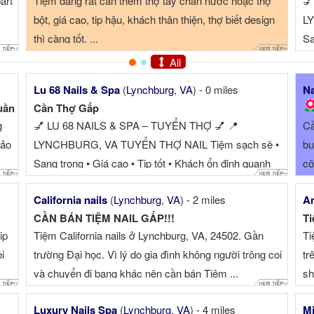
art
Tiệm đang rất cần thêm thợ tay chân nước hoặc thợ
💅
bột, giá cao, tip hậu, khách thân thiện, thợ biết design
LY
thì càng tốt. ...
Sa
n
All
Lu 68 Nails & Spa
(
Lynchburg
,
VA
) - 0 miles
Na
uần
Cần Thợ Gấp
g
💅 LU 68 NAILS & SPA – TUYỂN THỢ 💅 📍
Cầ
bảo
LYNCHBURG, VA TUYỂN THỢ NAIL Tiệm sạch sẽ •
bu
Sang trọng • Giá cao • Tip tốt • Khách ổn định quanh
cô
năm ⭐ PHÙ HỢP CHO THỢ MUỐN LÀ...
California nails
(
Lynchburg
,
VA
) - 2 miles
An
CẦN BÁN TIỆM NAIL GẤP!!!
Ti
ip
Tiệm California nails ở Lynchburg, VA, 24502. Gần
Ti
i
trường Đại học. Vì lý do gia đình không người trông coi
tr
và chuyển đi bang khác nên cần bán Tiệm ...
sh
Luxury Nails Spa
(
Lynchburg
,
VA
) - 4 miles
Mj