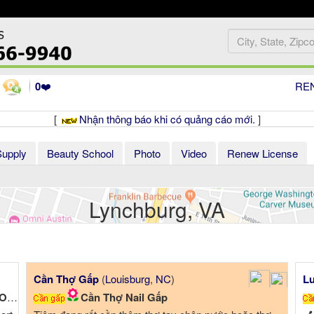
0
❤️
RE
[
Nhận thông báo khi có quảng cáo mới.
]
Supply
Beauty School
Photo
Video
Renew License
Lynchburg, VA
Cần Thợ Gấp
(
Louisburg
,
NC
)
Lu
!!
Cần Thợ Nail Gấp