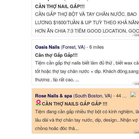
CẦN THỢ NAIL GẤP!!!
CẦN GẤP THỢ BỘT VÀ TAY CHÂN NƯỚC. BAO
LƯƠNG $1600/TUẦN & UP TUỲ THEO KHẢ NĂ
HƠN ĂN CHIA 7:3 TIỆM GOOD LOCATION, GO
TIP. TIỆM KHÔNG TRỪ TIỀ...
Oasis Nails
(
Forest
,
VA
) - 6 miles
Cần thợ Gấp Gấp!!!
Tiệm cần gấp thợ nails biết làm đủ thứ , biết wax c
tốt hoặc thợ tay chân nước + dip. Khách đông,sang
thương , tip rất cao, ...
Rose Nails & spa
(
South Boston
,
VA
) - 44 miles
CẦN THỢ NAILS GẤP GẤP !!!
Tiệm đang cần gấp nhiều thợ bột có kinh nghiệm, l
lâu dài và thợ chân tay nước, dip, design...Nhận vợ
chồng hoặc độc thâ...