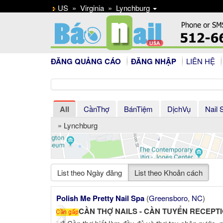
US
»
Virginia
»
Lynchburg
ĐĂNG QUẢNG CÁO
ĐĂNG NHẬP
LIÊN HỆ
All
CầnThợ
BánTiệm
DịchVụ
Nail 
» Lynchburg
List theo Ngày đăng
List theo Khoản cách
Previous
Polish Me Pretty Nail Spa
(
Greensboro
,
NC
)
CẦN THỢ NAILS - CẦN TUYỂN RECEPTIONIS!