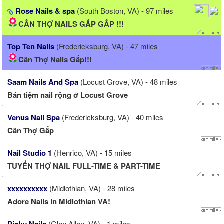
Rose Nails & spa
(South Boston, VA) - 97 miles
CẦN THỢ NAILS GẤP GẤP !!!
Top Ten Nails
(Fredericksburg, VA) - 47 miles
Cần Thợ Nails Gấp!!!
Saam Nails And Spa
(Locust Grove, VA) - 48 miles
Bán tiệm nail rộng ở Locust Grove
Venus Nail Spa
(Fredericksburg, VA) - 40 miles
Cần Thợ Gấp
Nail Studio 1
(Henrico, VA) - 15 miles
TUYỂN THỢ NAIL FULL-TIME & PART-TIME
xxxxxxxxxx
(Midlothian, VA) - 28 miles
Adore Nails in Midlothian VA!
(Glen Allen, VA) - 1 miles