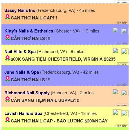
Sassy Nails Inc
(Fredericksburg, VA) - 45 miles
CẦN THỢ NAIL GẤP!!!
Kitty's Nails & Esthetics
(Chester, VA) - 19 miles
CẦN THỢ NAILS !!!
Nail Elite & Spa
(Richmond, VA) - 9 miles
$60K SANG TIỆM CHESTERFIELD, VIRGINIA 23235
June Nails & Spa
(Fredericksburg, VA) - 42 miles
CẦN THỢ NAILS !!!
Richmond Nail Supply
(Henrico, VA) - 2 miles
CẦN SANG TIỆM NAIL SUPPLY!!!
Lavish Nails & Spa
(Chesterfield, VA) - 18 miles
CẦN THỢ NAIL GẤP - BAO LƯƠNG $200/NGÀY