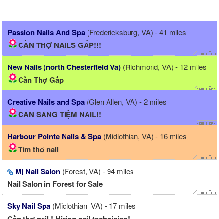
Passion Nails And Spa
(Fredericksburg, VA) - 41 miles
CẦN THỢ NAILS GẤP!!!
New Nails (north Chesterfield Va)
(Richmond, VA) - 12 miles
Cần Thợ Gấp
Creative Nails and Spa
(Glen Allen, VA) - 2 miles
CẦN SANG TIỆM NAIL!!
Harbour Pointe Nails & Spa
(Midlothian, VA) - 16 miles
Tìm thợ nail
Mj Nail Salon
(Forest, VA) - 94 miles
Nail Salon in Forest for Sale
Sky Nail Spa
(Midlothian, VA) - 17 miles
Cần thợ nail ! Hiring nail technician!