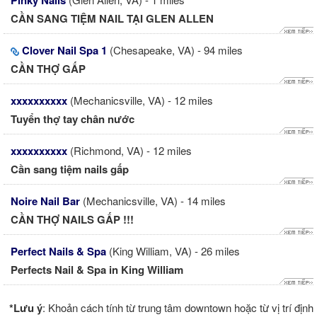
Pinky Nails
CẦN SANG TIỆM NAIL TẠI GLEN ALLEN
Clover Nail Spa 1
(Chesapeake, VA) - 94 miles
CẦN THỢ GẤP
xxxxxxxxxx
(Mechanicsville, VA) - 12 miles
Tuyển thợ tay chân nước
xxxxxxxxxx
(Richmond, VA) - 12 miles
Cần sang tiệm nails gấp
Noire Nail Bar
(Mechanicsville, VA) - 14 miles
CẦN THỢ NAILS GẤP !!!
Perfect Nails & Spa
(King William, VA) - 26 miles
Perfects Nail & Spa in King William
*Lưu ý
: Khoản cách tính từ trung tâm downtown hoặc từ vị trí định