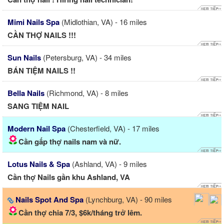
Mimi Nails Spa
(Midlothian, VA) - 16 miles
CẦN THỢ NAILS !!!
Sun Nails
(Petersburg, VA) - 34 miles
BÁN TIỆM NAILS !!
Bella Nails
(Richmond, VA) - 8 miles
SANG TIỆM NAIL
Modern Nail Spa
(Chesterfield, VA) - 17 miles
Cần gấp thợ nails nam và nữ.
Lotus Nails & Spa
(Ashland, VA) - 9 miles
Cần thợ Nails gần khu Ashland, VA
Nails Spot And Spa
(Lynchburg, VA) - 90 miles
Cần thợ chia 7/3, $6k/tháng trở lêm.