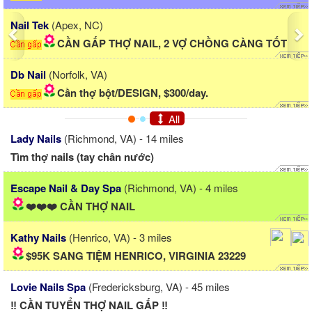
Nail Tek
(Apex, NC)
CẦN GẤP THỢ NAIL, 2 VỢ CHỒNG CÀNG TỐT
Db Nail
(Norfolk, VA)
Cần thợ bột/DESIGN, $300/day.
All
Lady Nails
(Richmond, VA) - 14 miles
Tìm thợ nails (tay chân nước)
Escape Nail & Day Spa
(Richmond, VA) - 4 miles
❤️❤️❤️ CẦN THỢ NAIL
Kathy Nails
(Henrico, VA) - 3 miles
$95K SANG TIỆM HENRICO, VIRGINIA 23229
Lovie Nails Spa
(Fredericksburg, VA) - 45 miles
‼️ CẦN TUYỂN THỢ NAIL GẤP ‼️