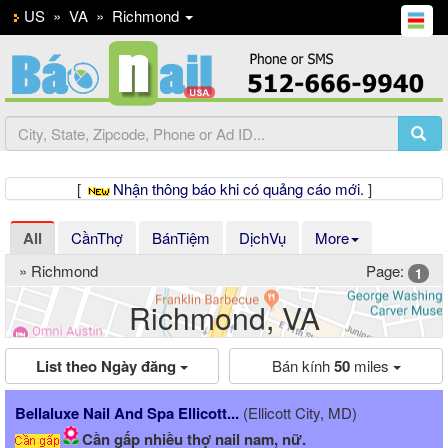
US
»
VA
»
Richmond
[
Nhận thông báo khi có quảng cáo mới.
]
All
CầnThợ
BánTiệm
DịchVụ
More
» Richmond
Page:
1
Richmond, VA
List theo Ngày đăng
Bán kính
50
miles
Previous
Ne
Bellaluxe Nail And Spa Ellicott...
(Ellicott City, MD)
Cần gấp nhiều thợ nail nam, nữ.