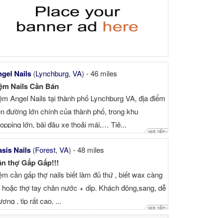
gel Nails
(
Lynchburg
,
VA
) - 46 miles
ệm Nails Cần Bán
ệm Angel Nails tại thành phố Lynchburg VA, địa điểm
ên đường lớn chính của thành phố, trong khu
opping lớn, bãi đậu xe thoải mái,… Tiệ...
sis Nails
(
Forest
,
VA
) - 48 miles
n thợ Gấp Gấp!!!
ệm cần gấp thợ nails biết làm đủ thứ , biết wax càng
t hoặc thợ tay chân nước + dip. Khách đông,sang, dễ
ương , tip rất cao, ...