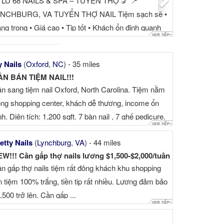
 LU 68 NAILS & SPA – TUYỂN THỢ 💅 📍
NCHBURG, VA TUYỂN THỢ NAIL Tiệm sạch sẽ •
ng trọng • Giá cao • Tip tốt • Khách ổn định quanh
ăm ⭐ PHÙ HỢP CHO THỢ MUỐN LÀ...
y Nails
(
Oxford
,
NC
) - 35 miles
ẦN BÁN TIỆM NAIL!!!
n sang tiệm nail Oxford, North Carolina. Tiệm nằm
ong shopping center, khách dễ thương, income ổn
nh. Diện tích: 1,200 sqft. 7 bàn nail , 7 ghế pedicure.
nt: $2,631/tháng. Income năm 2025 (...
etty Nails
(
Lynchburg
,
VA
) - 44 miles
W!!! Cần gấp thợ nails lương $1,500-$2,000/tuần
n gấp thợ nails tiệm rất đông khách khu shopping
n tiệm 100% trắng, tiền tip rất nhiều. Lương đảm bảo
,500 trở lên. Cần gấp ...