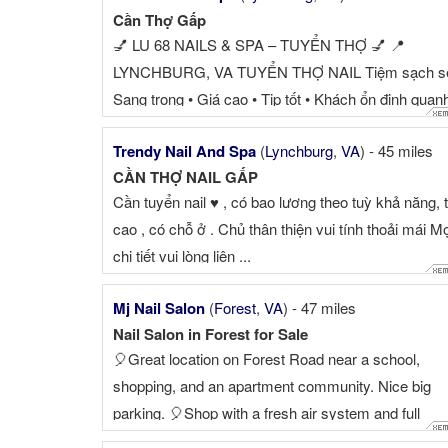
Cần Thợ Gấp
💅 LU 68 NAILS & SPA – TUYỂN THỢ 💅 📍
LYNCHBURG, VA TUYỂN THỢ NAIL Tiệm sạch sẽ
Sang trọng • Giá cao • Tip tốt • Khách ổn định quan
năm ⭐ PHÙ HỢP CHO THỢ MUỐN LÀ...
Trendy Nail And Spa
(
Lynchburg
,
VA
) - 45 miles
CẦN THỢ NAIL GẤP
Cần tuyển nail ♥️ , có bao lương theo tuỳ khả năng, t
cao , có chỗ ở . Chủ thân thiện vui tính thoải mái Mọ
chi tiết vui lòng liên ...
Mj Nail Salon
(
Forest
,
VA
) - 47 miles
Nail Salon in Forest for Sale
🎈Great location on Forest Road near a school,
shopping, and an apartment community. Nice big
parking. 🎈Shop with a fresh air system and full
supplies. High-end decoration, no repair needed. 🎈