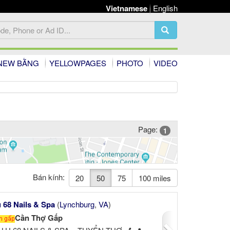
Vietnamese
English
NEW BẰNG
YELLOWPAGES
PHOTO
VIDEO
Page:
1
Bán kính:
20
50
75
100 miles
Next
 68 Nails & Spa
(
Lynchburg
,
VA
)
Cần Thợ Gấp