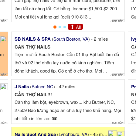
art
Cần gấp thợ nails và thợ làm manicure, pedicure, biết
💅
làm tất cả càng tốt. Có bằng. Income $1,500-$2,200.
LY
Mọi chi tiết vui lòng gọi (cell) 910-813...
Sa
n
All
SB NAILS & SPA
(
South Boston
,
VA
) - 2 miles
Iv
CẦN THỢ NAILS
C
àm
Tiệm mới ở South Boston Cần 01 thợ Bột biết làm đủ
Cầ
thứ và 02 thợ chân tay nước có kinh nghiệm. Tiệm
tr
đông khách, good tip. Có chỗ ở cho thợ. Mọi ...
đị
Re
 miles
J Nails
(
Butner
,
NC
) - 42 miles
Pr
CẦN THỢ NAIL!!!
NE
Cần thợ làm bột, eyebrown, wax... khu Butner, NC,
Cầ
ằm
27509 Bao lương hoặc ăn chia tuỳ theo khả năng. Mọi
lớ
chi tiết xin liên lạc: ☎
$1
Nails Spot And Spa
(
Lynchburg
,
VA
) - 45 miles