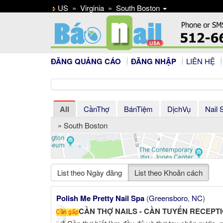
US
»
Virginia
»
South Boston
ĐĂNG QUẢNG CÁO
ĐĂNG NHẬP
LIÊN HỆ
All
CầnThợ
BánTiệm
DịchVụ
Nail 
» South Boston
List theo Ngày đăng
List theo Khoản cách
Previous
Polish Me Pretty Nail Spa
(
Greensboro
,
NC
)
CẦN THỢ NAILS - CẦN TUYỂN RECEPTIONIS!