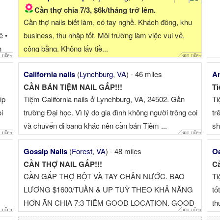
Cần thợ chia 7/3, $6k/tháng trở lêm.
Cần thợ nails biết làm, có tay nghề. Khách đông, khu
 •
business, thu nhập tốt. Môi trường làm việc vui vẻ,
h
công bằng. Không lấy tiề...
California nails
(
Lynchburg
,
VA
) - 46 miles
An
CẦN BÁN TIỆM NAIL GẤP!!!
Ti
ip
Tiệm California nails ở Lynchburg, VA, 24502. Gần
Ti
i
trường Đại học. Vì lý do gia đình không người trông coi
tr
và chuyển đi bang khác nên cần bán Tiệm ...
sh
Gossip Nails
(
Forest
,
VA
) - 48 miles
Oa
CẦN THỢ NAIL GẤP!!!
Cầ
CẦN GẤP THỢ BỘT VÀ TAY CHÂN NƯỚC. BAO
Ti
LƯƠNG $1600/TUẦN & UP TUỲ THEO KHẢ NĂNG
tố
HƠN ĂN CHIA 7:3 TIỆM GOOD LOCATION, GOOD
th
TIP. TIỆM KHÔNG TRỪ TIỀ...