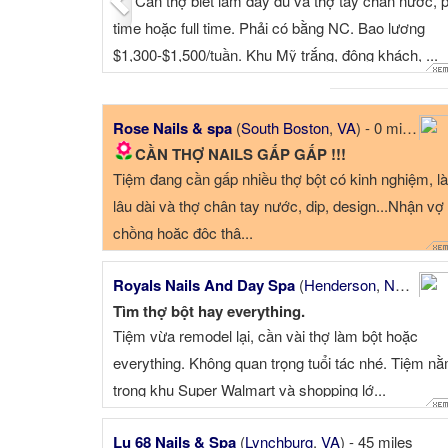
*** Cần thợ biết làm đầy đủ và thợ tay chân nước, p
time hoặc full time. Phải có bằng NC. Bao lương
$1,300-$1,500/tuần. Khu Mỹ trắng, đông khách, ...
Rose Nails & spa
(
South Boston
,
VA
) - 0 miles
CẦN THỢ NAILS GẤP GẤP !!!
Tiệm đang cần gấp nhiều thợ bột có kinh nghiệm, l
lâu dài và thợ chân tay nước, dip, design...Nhận vợ
chồng hoặc độc thâ...
Royals Nails And Day Spa
(
Henderson
,
NC
) - 38
Tìm thợ bột hay everything.
Tiệm vừa remodel lại, cần vài thợ làm bột hoặc
everything. Không quan trọng tuổi tác nhé. Tiệm n
trong khu Super Walmart và shopping lớ...
Lu 68 Nails & Spa
(
Lynchburg
,
VA
) - 45 miles