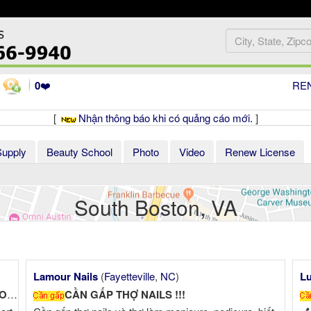
0
❤️
RE
[
Nhận thông báo khi có quảng cáo mới.
]
Supply
Beauty School
Photo
Video
Renew License
South Boston, VA
Lamour Nails
(
Fayetteville
,
NC
)
Lu
!!
CẦN GẤP THỢ NAILS !!!