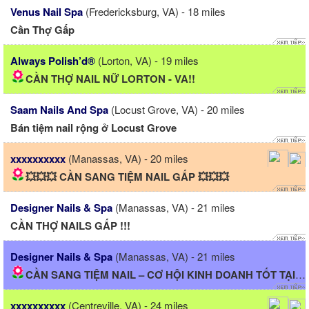
Venus Nail Spa
(Fredericksburg, VA) - 18 miles
Cần Thợ Gấp
Always Polish’d®
(Lorton, VA) - 19 miles
CẦN THỢ NAIL NỮ LORTON - VA!!
Saam Nails And Spa
(Locust Grove, VA) - 20 miles
Bán tiệm nail rộng ở Locust Grove
xxxxxxxxxx
(Manassas, VA) - 20 miles
💥💥💥 CẦN SANG TIỆM NAIL GẤP 💥💥💥
Designer Nails & Spa
(Manassas, VA) - 21 miles
CẦN THỢ NAILS GẤP !!!
Designer Nails & Spa
(Manassas, VA) - 21 miles
CẦN SANG TIỆM NAIL – CƠ HỘI KINH DOANH TỐT TẠI MANASSAS,...
xxxxxxxxxx
(Centreville, VA) - 24 miles