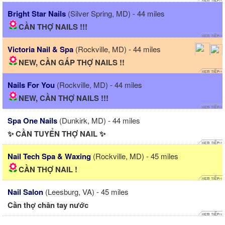
Bright Star Nails
(Silver Spring, MD) - 44 miles
CẦN THỢ NAILS !!!
Victoria Nail & Spa
(Rockville, MD) - 44 miles
NEW, CẦN GẤP THỢ NAILS !!
Nails For You
(Rockville, MD) - 44 miles
NEW, CẦN THỢ NAILS !!!
Spa One Nails
(Dunkirk, MD) - 44 miles
✨ CẦN TUYỂN THỢ NAIL ✨
Nail Tech Spa & Waxing
(Rockville, MD) - 45 miles
CẦN THỢ NAIL !
Nail Salon
(Leesburg, VA) - 45 miles
Cần thợ chân tay nước