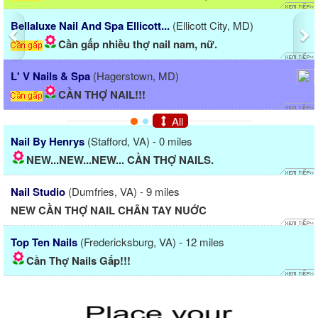
licott City, MD)
Db Nail
(Norfolk, VA)
m, nữ.
Cần thợ bột/DESIGN, $300/
L' V Nails & Spa
(Hagerstown, MD)
CẦN THỢ NAIL!!!
All
Nail By Henrys
(Stafford, VA) - 0 miles
NEW...NEW...NEW... CẦN THỢ NAILS.
Nail Studio
(Dumfries, VA) - 9 miles
NEW CẦN THỢ NAIL CHÂN TAY NUỚC
Top Ten Nails
(Fredericksburg, VA) - 12 miles
Cần Thợ Nails Gấp!!!