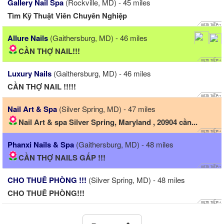
Gallery Nail Spa
(Rockville, MD) - 45 miles
Tìm Kỹ Thuật Viên Chuyên Nghiệp
Allure Nails
(Gaithersburg, MD) - 46 miles
CẦN THỢ NAIL!!!
Luxury Nails
(Gaithersburg, MD) - 46 miles
CẦN THỢ NAIL !!!!!
Nail Art & Spa
(Silver Spring, MD) - 47 miles
Nail Art & spa Silver Spring, Maryland , 20904 cần...
Phanxi Nails & Spa
(Gaithersburg, MD) - 48 miles
CẦN THỢ NAILS GẤP !!!
CHO THUÊ PHÒNG !!!
(Silver Spring, MD) - 48 miles
CHO THUÊ PHÒNG!!!