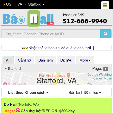
US
»
VA
»
Stafford
[
Nhận thông báo khi có quảng cáo mới.
]
All
CầnThợ
BánTiệm
DịchVụ
More
» Stafford
Page:
1
Stafford, VA
List theo Khoản cách
Bán kính
50
miles
Previous
Ne
Lu 68 Nails & Spa
(Lynchburg, VA)
/day.
Cần Thợ Gấp