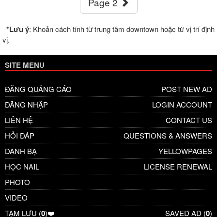
Page 2
*Lưu ý
: Khoản cách tính từ trung tâm downtown hoặc từ vị trí định
vị.
SITE MENU
ĐĂNG QUẢNG CÁO
POST NEW AD
ĐĂNG NHẬP
LOGIN ACCOUNT
LIÊN HỆ
CONTACT US
HỎI ĐÁP
QUESTIONS & ANSWERS
DANH BẠ
YELLOWPAGES
HỌC NAIL
LICENSE RENEWAL
PHOTO
VIDEO
TẠM LƯU (
0
)❤️
SAVED AD (
0
)