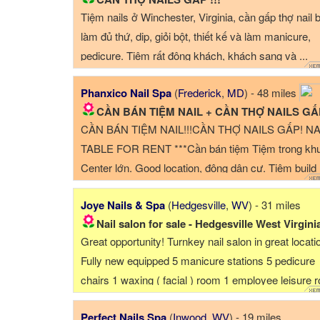
Tiệm nails ở Winchester, Virginia, cần gấp thợ nail b
làm đủ thứ, dip, giỏi bột, thiết kế và làm manicure,
pedicure. Tiệm rất đông khách, khách sang và ...
Phanxico Nail Spa
(
Frederick
,
MD
) - 48 miles
CẦN BÁN TIỆM NAIL + CẦN THỢ NAILS GẤ
CẦN BÁN TIỆM NAIL!!!CẦN THỢ NAILS GẤP! NA
TABLE FOR RENT ***Cần bán tiệm Tiệm trong kh
Center lớn. Good location, đông dân cư. Tiệm build
được 1 ...
Joye Nails & Spa
(
Hedgesville
,
WV
) - 31 miles
Nail salon for sale - Hedgesville West Virgini
Great opportunity! Turnkey nail salon in great locati
Fully new equipped 5 manicure stations 5 pedicure
chairs 1 waxing ( facial ) room 1 employee leisure 
1 customer restroom 1 employee restroom 1500
Perfect Nails Spa
(
Inwood
,
WV
) - 19 miles
square feet ( rent $1400/month) Everything is ready