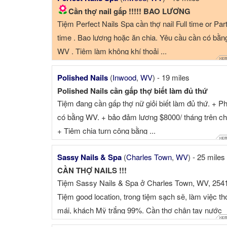
Cần thợ nail gấp !!!!! BAO LƯƠNG
you to start your own business Feel ...
Tiệm Perfect Nails Spa cần thợ nail Full time or Par
time . Bao lương hoặc ăn chia. Yêu cầu cần có bằn
WV . Tiệm làm không khí thoải ...
Polished Nails
(
Inwood
,
WV
) - 19 miles
Polished Nails cần gấp thợ biết làm đủ thứ
Tiệm đang cần gấp thợ nữ giỏi biết làm đủ thứ. + Ph
có bằng WV. + bảo đảm lương $8000/ tháng trên ch
+ Tiệm chia turn công bằng ...
Sassy Nails & Spa
(
Charles Town
,
WV
) - 25 miles
CẦN THỢ NAILS !!!
Tiệm Sassy Nails & Spa ở Charles Town, WV, 254
Tiệm good location, trong tiệm sạch sẽ, làm việc th
mái, khách Mỹ trắng 99%. Cần thợ chân tay nước
hoặ...