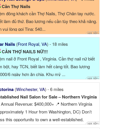
Cần Thợ Nails
ệm đông khách cần Thợ Nails, Thợ Chân tay nước.
ết làm đủ thứ. Bao lương nếu cần tùy theo khả năng.
n vui lòng gọi Tina: 540...
ar Nails
(
Front Royal
,
VA
) - 18 miles
CẦN THỢ NAILS NỮ!!!
ệm nail ở Front Royal , Virginia. Cần thợ nail nữ biết
m bột, hay TCN, biết làm hết càng tốt. Bao lương
000/6 ngày hơn ăn chia. Khu mỹ ...
ctorina
(
Winchester
,
VA
) - 6 miles
tablished Nail Salon for Sale – Northern Virginia
 Annual Revenue: $400,000+ 📍 Northern Virginia
pproximately 1 Hour from Washington, DC) Don’t
ss this opportunity to own a well-established,
ofitable nail salon with a loyal customer base. After