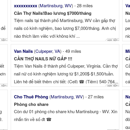
xxxxxxxxxx
(
Martinsburg
,
WV
) - 28 miles
Va
mo
Cần Thợ Nails!Bao lương $7000/tháng
Na
is
Tiệm nails tại thành phố Martinsburg, WV cần gấp thợ
Lo
 để
nails có kinh nghiệm, bao lương $7,000/tháng. Anh chị
pe
nào thích làm việc với không khí ...
ni
Van Nails
(
Culpeper
,
VA
) - 49 miles
Mi
CẦN THỢ NAILS NỮ GẤP !!!
CẦ
iết
Tiệm Van Nails ở thành phố Culpeper, Virginia. Cần thợ
Cầ
hơn
nail nữ có kinh nghiệm lương từ $1,200$-$1,500/tuần.
th
Liên hệ để biết thêm chi tiết: (Cell) ☎ (Tiệm) 540-764...
cá
Cho Thuê Phòng
(
Martinsburg
,
WV
) - 27 miles
Na
Phòng cho share
C
g
Còn dư 01 phòng cho share khu Martinsburg - WV. Xin
Na
ở.
nhắn tin về số đt ☎
đô
qu