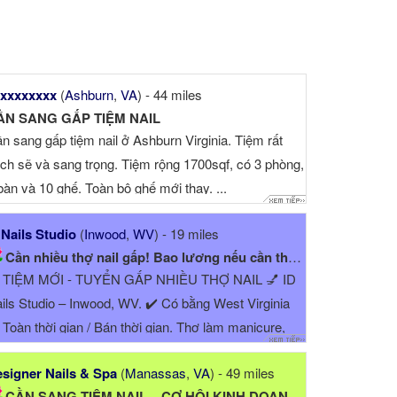
xxxxxxxx
(
Ashburn
,
VA
) - 44 miles
ẦN SANG GẤP TIỆM NAIL
n sang gấp tiệm nail ở Ashburn Virginia. Tiệm rất
ch sẽ và sang trọng. Tiệm rộng 1700sqf, có 3 phòng,
bàn và 10 ghế. Toàn bộ ghế mới thay. ...
 Nails Studio
(
Inwood
,
WV
) - 19 miles
Cần nhiều thợ nail gấp! Bao lương nếu cần theo tay...
 TIỆM MỚI - TUYỂN GẤP NHIỀU THỢ NAIL 💅 ID
ils Studio – Inwood, WV. ✔️ Có bằng West Virginia
Toàn thời gian / Bán thời gian. Thợ làm manicure,
dicure, acrylic, gel, ...
signer Nails & Spa
(
Manassas
,
VA
) - 49 miles
CẦN SANG TIỆM NAIL – CƠ HỘI KINH DOANH TỐT TẠI MANASSAS,...