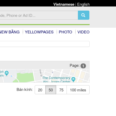
Vietnamese
English
NEW BẰNG
YELLOWPAGES
PHOTO
VIDEO
Page:
1
Bán kính:
20
50
75
100 miles