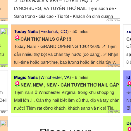
💅 LU 68 NAILS & SPA – TUYỂN THỢ 💅 📍
m
LYNCHBURG, VA TUYỂN THỢ NAIL Tiệm sạch sẽ •
Sang trọng • Giá cao • Tip tốt • Khách ổn định quanh
năm ⭐ PHÙ HỢP CHO THỢ MUỐN LÀ...
Today Nails
(
Frederick
,
CO
) - 50 miles
xx
CẦN THỢ NAILS GẤP !!!
C

Today Nails - GRAND OPENING 10/01/2025 📍 Tiệm
Cầ
 từ
cần nhiều thợ bột và chân tay nước (có bằng). ✅ Nhận
sạ
full-time hoặc part-time, bao lương hoặc ăn chia tùy ý.
8 
✅ Giá là...
Magic Nails
(
Winchester
,
VA
) - 6 miles
Id
NEW, NEW , NEW - CẦN TUYỂN THỢ NAIL GẤP
ệm
Tiệm nails ở Winchester Virginia, trong khu shopping
📣
Cell:
Mall lớn .!.. Cần thợ nail biết làm đủ thứ, dip và tay chân
Na
nước! Tiệm rất đông khách, khách sang và nice! Tiệ...
⏰ 
pe
De