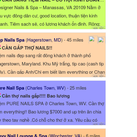
signer Nails & Spa – Manassas, VA 20109 Nằm ở
u vực đông dân cư, good location, thuận tiện kinh
anh. Tiệm sạch sẽ, có lượng khách ổn định. Rộng:
100 sqft. Tiệm có: +8 ...
p Nails Spa
(
Hagerstown
,
MD
) - 45 miles
CẦN GẤP THỢ NAILS!!
ệm nails đẹp sang rất đông khách ở thành phố
gerstown, Maryland. Khu Mỹ trắng, tip cao (cash tip
ly). Cần gấp Anh/Chị em biết làm everything or Chan
y nuoc ( ...
re Nail Spa
(
Charles Town
,
WV
) - 25 miles
Cần thợ nails gấp!!!! Bao lương
ệm PURE NAILS SPA ở Charles Town, WV. Cần thợ
m everything!! Bao lương $7000 and up trên ăn chia
ỳ theo tay nghề .Có chỗ cho thợ ở xa. Yêu cầu có
ng West ...
vy Nail Lounge & Spa
(
Winchester
,
VA
) - 6 miles