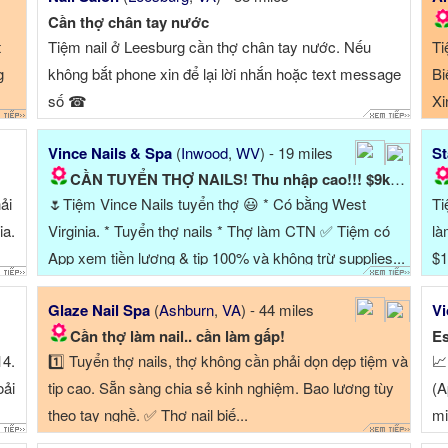
Cần thợ chân tay nước
t
Tiệm nail ở Leesburg cần thợ chân tay nước. Nếu
Ti
g
không bắt phone xin để lại lời nhắn hoặc text message
Bi
số ☎
Xi
Vince Nails & Spa
(
Inwood
,
WV
) - 19 miles
St
CẦN TUYỂN THỢ NAILS! Thu nhập cao!!! $9k-$12k & up...
ải
🌷Tiệm Vince Nails tuyển thợ 😃 * Có bằng West
Ti
ia.
Virginia. * Tuyển thợ nails * Thợ làm CTN ✅ Tiệm có
là
App xem tiền lương & tip 100% và không trừ supplies...
$1
✅Khu dân cư, dễ ...
Glaze Nail Spa
(
Ashburn
,
VA
) - 44 miles
Vi
Cần thợ làm nail.. cần làm gấp!
Es
14.
1️⃣ Tuyển thợ nails, thợ không cần phải dọn dẹp tiệm và
📈
oải
tip cao. Sẵn sàng chia sẻ kinh nghiệm. Bao lương tùy
(A
theo tay nghề. ✅ Thợ nail biế...
mi
pr