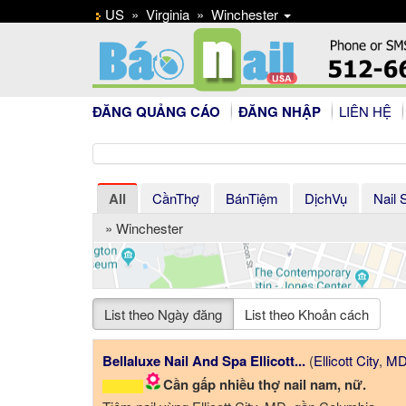
US
»
Virginia
»
Winchester
ĐĂNG QUẢNG CÁO
ĐĂNG NHẬP
LIÊN HỆ
All
CầnThợ
BánTiệm
DịchVụ
Nail 
» Winchester
List theo Ngày đăng
List theo Khoản cách
Bellaluxe Nail And Spa Ellicott...
(
Ellicott City
,
M
Cần gấp nhiều thợ nail nam, nữ.