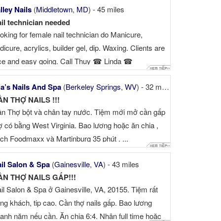
lley Nails
(
Middletown
,
MD
) - 45 miles
re than 11 successful years in business, the owner
il technician needed
 selling due to personal ...
oking for female nail technician do Manicure,
dicure, acrylics, builder gel, dip. Waxing. Clients are
ce and easy going. Call Thuy ☎ Linda ☎
a’s Nails And Spa
(
Berkeley Springs
,
WV
) - 32 miles
N THỢ NAILS !!!
n Thợ bột và chân tay nước. Tiệm mới mở cần gấp
ợ có bằng West Virginia. Bao lương hoặc ăn chia ,
ch Foodmaxx và Martinburg 35 phút . ...
il Salon & Spa
(
Gainesville
,
VA
) - 43 miles
ẦN THỢ NAILS GẤP!!!
il Salon & Spa ở Gainesville, VA, 20155. Tiệm rất
ng khách, tip cao. Cần thợ nails gấp. Bao lương
anh năm nếu cần. Ăn chia 6:4. Nhận full time hoặc