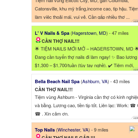
Tiệm nail vùng Ellicott City, MD, gần Columbia,
Catonsville, khu mỹ trắng,income cao, tip hậu. Tiệ
làm việc thoải mái, vui vẻ. Cần gấp nhiều thợ ...
L' V Nails & Spa
(
Hagerstown
,
MD
) - 47 miles
CẦN THỢ NAIL!!!
🌟 TIỆM NAILS MỚI MỞ – HAGERSTOWN, MD 
Đang cần tuyển thợ nails đi làm ngay! ✨ Bao lương
$1,300 – $1,700/tuần (tùy tay nghề). ✔️ Tiệm mới,
không gian đẹp, sạch sẽ, ...
Bella Beach Nail Spa
(
Ashburn
,
VA
) - 43 miles
CẦN THỢ NAIL!!!
Tiệm vùng Ashburn - Virginia cần thợ có kinh nghi
và bằng. Lương cao, tiền tip tốt. Liên lạc: Work: ☎ 
☎ . Xin cảm ơn.
Top Nails
(
Winchester
,
VA
) - 9 miles
CẦN THỢ NAILS GẤP !!!