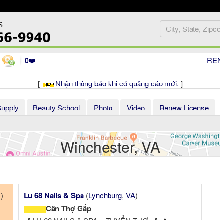
0
❤️
RE
[
Nhận thông báo khi có quảng cáo mới.
]
Supply
Beauty School
Photo
Video
Renew License
Winchester, VA
D
)
Lu 68 Nails & Spa
(
Lynchburg
,
VA
)
Cần Thợ Gấp