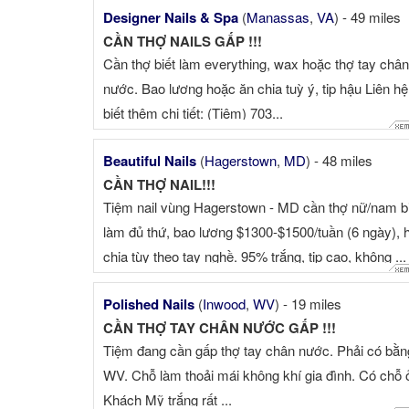
Designer Nails & Spa
(
Manassas
,
VA
) - 49 miles
CẦN THỢ NAILS GẤP !!!
Cần thợ biết làm everything, wax hoặc thợ tay chân
nước. Bao lương hoặc ăn chia tuỳ ý, tip hậu Liên hệ
biết thêm chi tiết: (Tiệm) 703...
Beautiful Nails
(
Hagerstown
,
MD
) - 48 miles
CẦN THỢ NAIL!!!
Tiệm nail vùng Hagerstown - MD cần thợ nữ/nam b
làm đủ thứ, bao lương $1300-$1500/tuần (6 ngày), 
chia tùy theo tay nghề. 95% trắng, tip cao, không ...
Polished Nails
(
Inwood
,
WV
) - 19 miles
CẦN THỢ TAY CHÂN NƯỚC GẤP !!!
Tiệm đang cần gấp thợ tay chân nước. Phải có bằn
WV. Chỗ làm thoải mái không khí gia đình. Có chỗ 
Khách Mỹ trắng rất ...