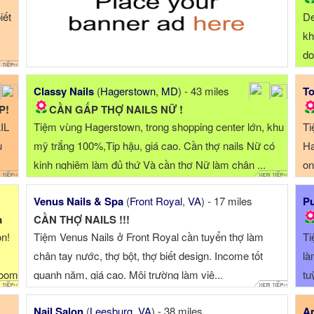
iết
De
kh
do
1,
Classy Nails
(
Hagerstown
,
MD
) - 43 miles
To
P!
CẦN GẤP THỢ NAILS NỮ !
IL
Tiệm vùng Hagerstown, trong shopping center lớn, khu
Ti
u
mỹ trắng 100%,Tip hậu, giá cao. Cần thợ nails Nữ có
Ha
kinh nghiệm làm đủ thứ Và cần thợ Nữ làm chân ...
on
ta
Venus Nails & Spa
(
Front Royal
,
VA
) - 17 miles
Pu
a
CẦN THỢ NAILS !!!
on!
Tiệm Venus Nails ở Front Royal cần tuyển thợ làm
Ti
chân tay nước, thợ bột, thợ biết design. Income tốt
là
room
quanh năm, giá cao. Môi trường làm việ...
tu
bằ
Nail Salon
(
Leesburg
,
VA
) - 38 miles
An
 for