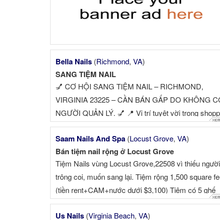
Bella Nails
(
Richmond
,
VA
)
SANG TIỆM NAIL
💅 CƠ HỘI SANG TIỆM NAIL – RICHMOND,
VIRGINIA 23225 – CẦN BÁN GẤP DO KHÔNG C
NGƯỜI QUẢN LÝ. 💅 📍 Vị trí tuyệt vời trong shopp
center lớn, gần Publix & Target khu ...
Saam Nails And Spa
(
Locust Grove
,
VA
)
Bán tiệm nail rộng ở Locust Grove
Tiệm Nails vùng Locust Grove,22508 vì thiếu người
trông coi, muốn sang lại. Tiệm rộng 1,500 square fe
(tiền rent+CAM+nước dưới $3,100) Tiệm có 5 ghế
Pedicure, 5 bà...
Us Nails
(
Virginia Beach
,
VA
)