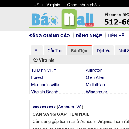
US
»
Virginia
»
Chọn thành phố
ĐĂNG QUẢNG CÁO
ĐĂNG NHẬP
LIÊN HỆ
All
CầnThợ
BánTiệm
DịchVụ
Nail 
Virginia
Tự Định Vị 📍
Arlington
Forest
Glen Allen
Mechanicsville
Midlothian
Virginia Beach
Winchester
xxxxxxxxxx
(
Ashburn
,
VA
)
CẦN SANG GẤP TIỆM NAIL
Cần sang gấp tiệm nail ở Ashburn Virginia. Tiệm rất
sạch sẽ và sang trọng. Tiệm rộng 1700sqf, có 3 ph