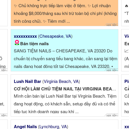
✨ Chủ không trực tiếp làm việc ở tiệm. ✨ Lợi nhuận

khoảng $8,000/tháng sau khi trừ toàn bộ chi phí (không
*T
tính công chủ). ✨ Tiệm mới ...
nh
xxxxxxxxxx
(
Chesapeake
,
VA
)
Vi
Bán tiệm nails
Es
SANG TIỆM NAILS – CHESAPEAKE, VA 23320 Do
📈
Ó
chuẩn bị chuyển sang tiểu bang khác, cần sang lại tiệm
(A
ing
nails đang hoạt động tốt tại Chesapeake, VA 23320. •
mi
Khu vực đông ...
pr
Lush Nail Bar
(
Virginia Beach
,
VA
)
Pi
mo
CƠ HỘI LÀM CHỦ TIỆM NAIL TẠI VIRGINIA BEACH
C
is
Mình cần bán lại Lush Nail Bar tại Virginia Beach. Tiệm
Cầ
et,
đang hoạt động, có khách sẵn, setup đầy đủ và có thể
kh
tiếp tục kinh doanh ngay sau khi ...
ho
Angel Nails
(
Lynchburg
,
VA
)
xx