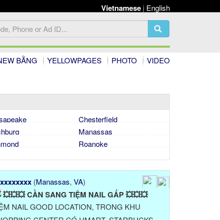
Vietnamese
English
NEW BẰNG
YELLOWPAGES
PHOTO
VIDEO
sapeake
Chesterfield
chburg
Manassas
hmond
Roanoke
xxxxxxxx
(
Manassas
,
VA
)
💥💥💥 CẦN SANG TIỆM NAIL GẤP 💥💥💥
IỆM NAIL GOOD LOCATION, TRONG KHU
HOPPING CENTER CÓ HMART, STARBUCKS…,