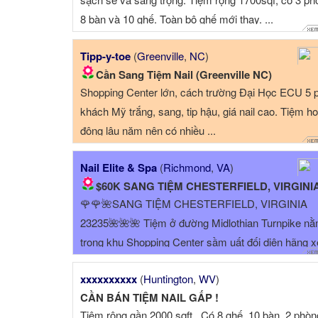
8 bàn và 10 ghế. Toàn bộ ghế mới thay. ...
Tipp-y-toe
(
Greenville
,
NC
)
Cần Sang Tiệm Nail (Greenville NC)
Shopping Center lớn, cách trường Đại Học ECU 5 p
khách Mỹ trắng, sang, tip hậu, giá nail cao. Tiệm ho
động lâu năm nên có nhiều ...
Nail Elite & Spa
(
Richmond
,
VA
)
$60K SANG TIỆM CHESTERFIELD, VIRGINIA 232
🌹🌹🌺SANG TIỆM CHESTERFIELD, VIRGINIA
23235🌺🌺🌺 Tiệm ở đường Midlothian Turnpike n
trong khu Shopping Center sầm uất đối diện hãng x
Lexus. Tiệm cần sang với diện tích khoảng ~1,200 .
xxxxxxxxxx
(
Huntington
,
WV
)
CẦN BÁN TIỆM NAIL GẤP !
Tiệm rộng gần 2000 sqft . Có 8 ghế, 10 bàn, 2 phòn