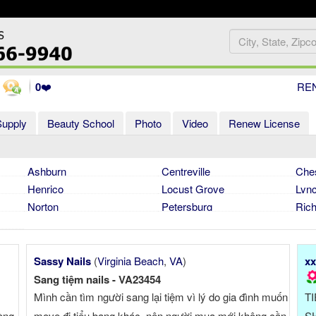
0
❤️
RE
Supply
Beauty School
Photo
Video
Renew License
Ashburn
Centreville
Che
Henrico
Locust Grove
Lyn
Norton
Petersburg
Ric
Sassy Nails
(
Virginia Beach
,
VA
)
xx
Sang tiệm nails - VA23454
Mình cần tìm người sang lại tiệm vì lý do gia đình muốn
T
òng,
move đi tiểu bang khác, nên người mua mới không cần
S