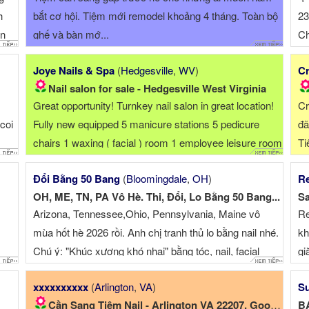
h
bắt cơ hội. Tiệm mới remodel khoảng 4 tháng. Toàn bộ
23
ơn
ghế và bàn mớ...
Ch
Sh
Joye Nails & Spa
(
Hedgesville
,
WV
)
Cr
28
Nail salon for sale - Hedgesville West Virginia
Great opportunity! Turnkey nail salon in great location!
Cr
coi
Fully new equipped 5 manicure stations 5 pedicure
đã
chairs 1 waxing ( facial ) room 1 employee leisure room
Ti
1 customer restroom 1 employee restroom 1500
kh
Đổi Bằng 50 Bang
(
Bloomingdale
,
OH
)
Re
square feet ( rent $1400/month) Everything is ready for
OH, ME, TN, PA Vô Hè. Thi, Đổi, Lo Bằng 50 Bang...
Sa
you to start your own business Feel ...
Arizona, Tennessee,Ohio, Pennsylvania, Maine vô
Re
mùa hốt hè 2026 rồi. Anh chị tranh thủ lo bằng nail nhé.
kh
Chú ý: "Khúc xương khó nhai" bằng tóc, nail, facial
gi
wax, Tennessee, Ohio, Pennsylvania, Maine, ...
$7
xxxxxxxxxx
(
Arlington
,
VA
)
Su
Cần Sang Tiệm Nail - Arlington VA 22207. Good location!
BÁ