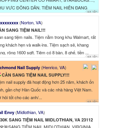
HU VỰC ĐÔNG DÂN. TIỆM NAIL HIỆN ĐANG
OẠT ĐỘNG TỐT TRÊN 18 NĂM, CÓ LƯỢNG
xxxxxxxx
(
Norton
,
VA
)
ÁCH ỔN ĐỊNH. ...
ẦN SANG TIỆM NAIL!!!
n sang tiệm nails. Tiệm nằm trong khu Walmart, rất
ng khách hẹn và walk-ins. Tiệm sạch sẽ, khang
ang, rộng 1600 sqft. Tiệm có 8 bàn, 8 ghế, tiền ...
chmond Nail Supply
(
Henrico
,
VA
)
CẦN SANG TIỆM NAIL SUPPLY!!!
ệm nail supply đã hoạt động hơn 25 năm, khách ổn
nh, gần chợ Hàn Quốc và các nhà hàng Việt Nam.
 hội tốt cho các anh/...
il Envy
(
Midlothian
,
VA
)
130K SANG TIỆM NAIL MIDLOTHIAN, VA 23112
🌹🌺SANG TIỆM NAIL MIDLOTHIAN, VIRGINIA