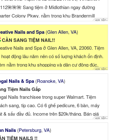
112🌺🌺🌺 Sang tiệm ở Midlothian ngay đường
arter Colony Pkwy. nằm trong khu Brandermill
opping Center gần bệnh viện St. Francis và route
eative Nails and Spa
(
Glen Allen
,
VA
)
8. Tiệm cần sang với diệ...
CẦN SANG TIỆM NAIL!!
eative Nails and Spa ở Glen Allen, VA, 23060. Tiệm
 hoạt động lâu năm nên có số luợng khách ổn định.
ệm nằm trong khu shopping và dân cư đông đúc,
á...
gal Nails & Spa
(
Roanoke
,
VA
)
ng Tiệm Nails Gấp
gal Nails franchisee trong super Walmart. Tiệm
ách sang, tip cao. Có 6 ghế pedicure, 6 bàn, máy
ặt & sấy đầy đủ. Income trên $20k/tháng. Bán giá
0k Nếu ai có nhã ý ...
n Nails
(
Petersburg
,
VA
)
N TIỆM NAILS !!