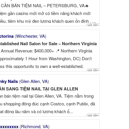
 CẦN BÁN TIỆM NAIL – PETERSBURG, VA🔥
iệm gần casino mới mở có tiềm năng khách mới
iều, tiệm khu mỹ đen lượng khách quen ổn định , ...
ctorina
(
Winchester
,
VA
)
tablished Nail Salon for Sale – Northern Virginia
 Annual Revenue: $400,000+ 📍 Northern Virginia
pproximately 1 Hour from Washington, DC) Don’t
ss this opportunity to own a well-established,
ofitable nail salon with a loyal customer base. After
nky Nails
(
Glen Allen
,
VA
)
re than 11 successful years in business, the owner
ẦN SANG TIỆM NAIL TẠI GLEN ALLEN
 selling due to personal ...
n bán tiệm nail tại Glen Allen, VA. Tiệm nằm trong
u shopping đông đúc cạnh Costco, cạnh Publix, đã
ạt động lâu năm và có lượng khách ổ...
xxxxxxxx
(
Richmond
,
VA
)