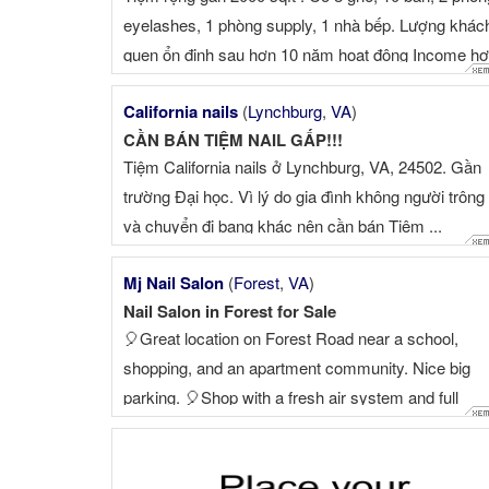
eyelashes, 1 phòng supply, 1 nhà bếp. Lượng khác
quen ổn định sau hơn 10 năm hoạt động Income h
nửa ...
California nails
(
Lynchburg
,
VA
)
CẦN BÁN TIỆM NAIL GẤP!!!
Tiệm California nails ở Lynchburg, VA, 24502. Gần
trường Đại học. Vì lý do gia đình không người trông 
và chuyển đi bang khác nên cần bán Tiệm ...
Mj Nail Salon
(
Forest
,
VA
)
Nail Salon in Forest for Sale
🎈Great location on Forest Road near a school,
shopping, and an apartment community. Nice big
parking. 🎈Shop with a fresh air system and full
supplies. High-end decoration, no repair needed. 🎈
Very stable customer base and walk-in customers,
easy to build ...