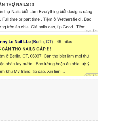
N THỢ NAILS !!!
n thợ Nails biết Làm Everything biết designs càng
t. Full time or part time . Tiệm ở Wethersfield . Bao
ơng trên ăn chia. Giá nails cao, tip Good . Tiệm
ách ...
nny Le Nail LLc
(
Berlin
,
CT
) - 49 miles
CẦN THỢ NAILS GẤP !!!
ệm ở Berlin, CT, 06037. Cần thợ biết làm mọi thứ
ặc chân tay nước . Bao lương hoặc ăn chia tuỳ ý.
ệm khu Mỹ trắng, tip cao. Xin liên ...