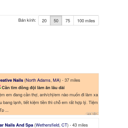
Bán kính:
20
50
75
100 miles
eative Nails
(
North Adams
,
MA
) - 37 miles
Cần tìm đồng đội làm ăn lâu dài
ệm em đang cần thợ, anh/chị/em nào muốn đi làm xa
ểu bang lạnh, tiết kiệm tiền thì chỗ em rất hợp lý. Tiệm
Tp ...
ar Nails And Spa
(
Wethersfield
,
CT
) - 43 miles