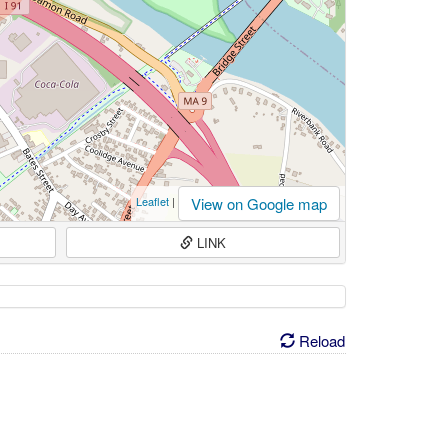
View on Google map
Leaflet
|
LINK
Reload