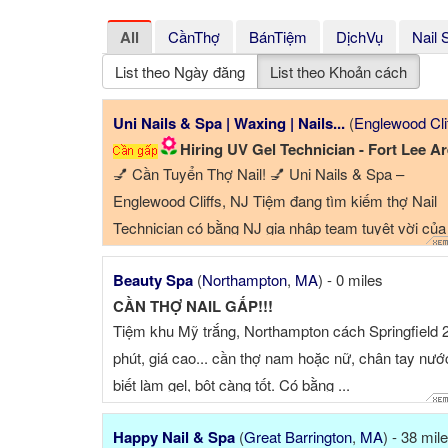
All
CầnThợ
BánTiệm
DịchVụ
Nail 
List theo Ngày đăng
List theo Khoản cách
Uni Nails & Spa | Waxing | Nails...
(
Englewood Clif
Hiring UV Gel Technician - Fort Lee Ar
💅 Cần Tuyển Thợ Nail! 💅 Uni Nails & Spa –
Englewood Cliffs, NJ Tiệm đang tìm kiếm thợ Nail
Technician có bằng NJ gia nhập team tuyệt vời của
chúng tôi! ✨ ...
Beauty Spa
(
Northampton
,
MA
) - 0 miles
CẦN THỢ NAIL GẤP!!!
Tiệm khu Mỹ trắng, Northampton cách Springfield 
phút, giá cao... cần thợ nam hoặc nữ, chân tay nướ
biết làm gel, bột càng tốt. Có bằng ...
Happy Nail & Spa
(
Great Barrington
,
MA
) - 38 mil