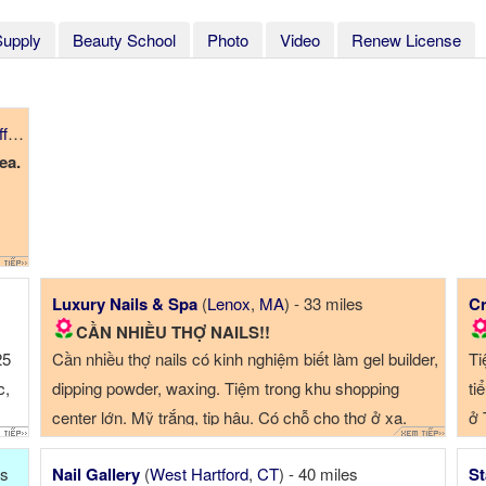
Supply
Beauty School
Photo
Video
Renew License
fs
,
NJ
)
ea.
Luxury Nails & Spa
(
Lenox
,
MA
) - 33 miles
Cr
CẦN NHIỀU THỢ NAILS!!
25
Cần nhiều thợ nails có kinh nghiệm biết làm gel builder,
Ti
c,
dipping powder, waxing. Tiệm trong khu shopping
ti
center lớn. Mỹ trắng, tip hậu. Có chỗ cho thợ ở xa.
ở 
Lương ...
es
Nail Gallery
(
West Hartford
,
CT
) - 40 miles
St