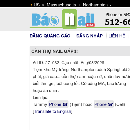
US
»
Massachusetts
»
Northampton
ĐĂNG QUẢNG CÁO
ĐĂNG NHẬP
LIÊN HỆ
CẦN THỢ NAIL GẤP!!!
Ad ID: 271032 Cập nhật: Aug/03/2026
Tiệm khu Mỹ trắng, Northampton cách Springfield 
phút, giá cao... cần thợ nam hoặc nữ, chân tay nướ
biết làm gel, bột càng tốt. Có bằng MA, bao lương
hoặc ăn chia .
Liên lạc:
Tammy
Phone ☎
(Tiệm) hoặc
Phone ☎
(Cell)
[
Translate to English
]