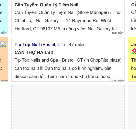
m.
Cần Tuyển: Quản Lý Tiệm Nail
CẦ
m,
Cần Tuyển: Quản Lý Tiệm Nail (Store Manager) / Thợ
Cầ
a.
Chính Tại: Nail Gallery — 14 Raymond Rd, West
tố
Hartford, CT 06107 Mô tả công việc: Nail Gallery tại
lư
khu vực West Hartford đang ...
kh
Tip Top Nail
(
Bristol
,
CT
) - 47 miles
Je
CẦN THỢ NAILS!!
d
Tip Top Nails and Spa - Bristol, CT (in ShopRite plaza)
Ti
c:
cần thợ nails!!! Cần thợ nails có kinh nghiệm, biết
ho
design càng tốt. Tiệm nằm trong khu trắng, good
Ti
location, ...