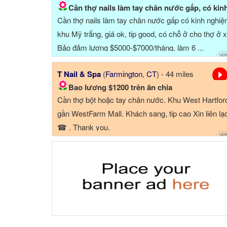
Cần thợ nails làm tay chân nước gấp, có kinh nghiệ
Cần thợ nails làm tay chân nước gấp có kinh nghiệ
khu Mỹ trắng, giá ok, tip good, có chỗ ở cho thợ ở x
Bảo đảm lương $5000-$7000/tháng, làm 6 ...
T Nail & Spa
(
Farmington
,
CT
) - 44 miles
Bao lương $1200 trên ăn chia
Cần thợ bột hoặc tay chân nước. Khu West Hartfor
gần WestFarm Mall. Khách sang, tip cao Xin liên lạ
☎ . Thank you.