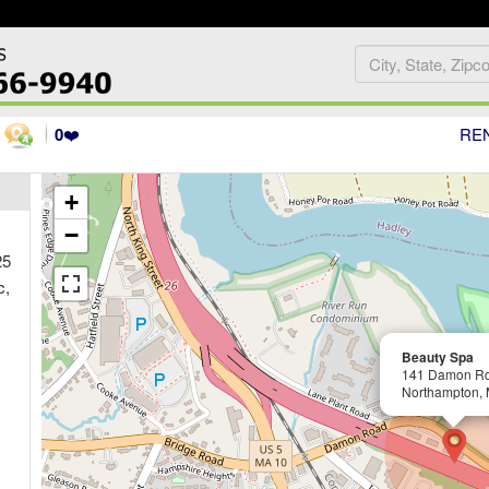
0
❤️
RE
+
−
25
c,
Beauty Spa
141 Damon Rd
Northampton,