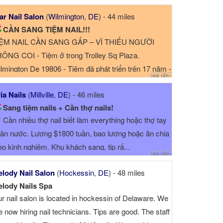
llsboro, Delaware. Tiệ...
ar Nail Salon
(
Wilmington
,
DE
) - 44 miles
CẦN SANG TIỆM NAIL!!!
IỆM NAIL CẦN SANG GẤP – VÌ THIẾU NGƯỜI
ÔNG COI - Tiệm ở trong Trolley Sq Plaza.
lmington De 19806 - Tiệm đã phát triển trên 17 năm -
ệm rộ...
ia Nails
(
Millville
,
DE
) - 46 miles
Sang tiệm nails + Cần thợ nails!
* Cần nhiều thợ nail biết làm everything hoặc thợ tay
ân nước. Lương $1800 tuần, bao lương hoặc ăn chia
eo kinh nghiệm. Khu khách sang, tip rấ...
lody Nail Salon
(
Hockessin
,
DE
) - 48 miles
lody Nails Spa
r nail salon is located in hockessin of ​​Delaware. We
e now hiring nail technicians. Tips are good. The staff