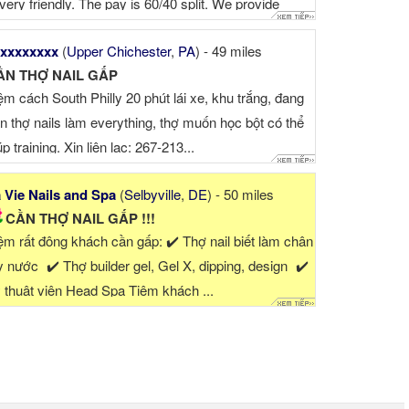
 very friendly. The pay is 60/40 split. We provide
commodation for friends who have come from afar.
xxxxxxxx
(
Upper Chichester
,
PA
) - 49 miles
ll Mia: 929-312...
ẦN THỢ NAIL GẤP
ệm cách South Philly 20 phút lái xe, khu trắng, đang
n thợ nails làm everything, thợ muốn học bột có thể
úp training. Xin liên lạc: 267-213...
 Vie Nails and Spa
(
Selbyville
,
DE
) - 50 miles
CẦN THỢ NAIL GẤP !!!
ệm rất đông khách cần gấp: ✔️ Thợ nail biết làm chân
y nước ✔️ Thợ builder gel, Gel X, dipping, design ✔️
 thuật viên Head Spa Tiệm khách ...