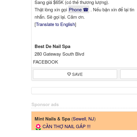
Sang giá $65K (có thể thương lượng).
Thật lòng xin gọi
Phone ☎
. Nếu bận xin để lại tin
nhắn. Sẽ gọi lại. Cảm ơn.
[
Translate to English
]
Best De Nail Spa
280 Gateway South Blvd
Dover, DE 19901
FACEBOOK
Phone ☎
SAVE
Sponsor ads
Mint Nails & Spa
(
Sewell
,
NJ
)
CẦN THỢ NAIL GẤP !!!