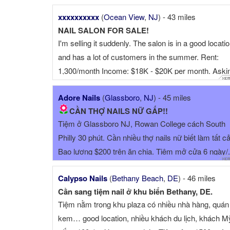
xxxxxxxxxx
(
Ocean View
,
NJ
) - 43 miles
NAIL SALON FOR SALE!
I'm selling it suddenly. The salon is in a good locati
and has a lot of customers in the summer. Rent:
1,300/month Income: $18K - $20K per month. Aski
price: $100K For more details, please contact: (Cel
Adore Nails
(
Glassboro
,
NJ
) - 45 miles
If ...
CẦN THỢ NAILS NỮ GẤP!!
Tiệm ở Glassboro NJ, Rowan College cách South
Philly 30 phút. Cần nhiều thợ nails nữ biết làm tất cả
Bao lương $200 trên ăn chia. Tiệm mở cửa 6 ngày/.
Calypso Nails
(
Bethany Beach
,
DE
) - 46 miles
Cần sang tiệm nail ở khu biển Bethany, DE.
Tiệm nằm trong khu plaza có nhiều nhà hàng, quán
kem… good location, nhiều khách du lịch, khách M