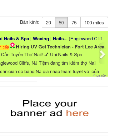
Bán kính:
20
50
75
100 miles
Next
i Nails & Spa | Waxing | Nails...
(
Englewood Cliffs
,
NJ
)
Hiring UV Gel Technician - Fort Lee Area.
 Cần Tuyển Thợ Nail! 💅 Uni Nails & Spa –
glewood Cliffs, NJ Tiệm đang tìm kiếm thợ Nail
chnician có bằng NJ gia nhập team tuyệt vời của
úng tôi! ✨ ...