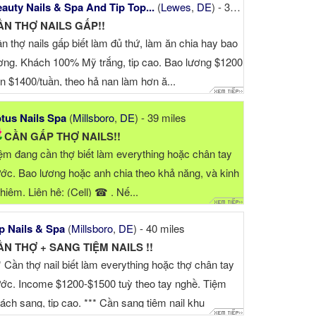
auty Nails & Spa And Tip Top...
(
Lewes
,
DE
) - 38 miles
ẦN THỢ NAILS GẤP!!
n thợ nails gấp biết làm đủ thứ, làm ăn chia hay bao
ơng. Khách 100% Mỹ trắng, tip cao. Bao lương $1200
n $1400/tuần, theo hả nạn làm hơn ă...
tus Nails Spa
(
Millsboro
,
DE
) - 39 miles
CẦN GẤP THỢ NAILS!!
ệm đang cần thợ biết làm everything hoặc chân tay
ớc. Bao lương hoặc anh chia theo khả năng, và kinh
hiệm. Liên hệ: (Cell) ☎ . Nế...
p Nails & Spa
(
Millsboro
,
DE
) - 40 miles
ẦN THỢ + SANG TIỆM NAILS !!
* Cần thợ nail biết làm everything hoặc thợ chân tay
ớc. Income $1200-$1500 tuỳ theo tay nghề. Tiệm
ách sang, tip cao. *** Cần sang tiệm nail khu