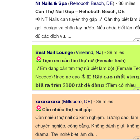
Nt Nails & Spa
(
Rehoboth Beach
,
DE
) - 36 miles
Cần Thợ Nail Gấp – Rehoboth Beach, DE
📢 NT Nails cần tuyển thợ gấp 💅 Cần thợ biết làm 
gel, design và chân tay nước. Nếu chưa biết làm đ
đủ các dịch vụ, ...
Best Nail Lounge
(
Vineland
,
NJ
) - 38 miles
Tiệm em cần tìm thợ nữ (Female Tech)
💅Em đang cần tìm thợ nữ biết làm bột (Female Te
Needed) ❗️Income cao 🔝 💵 ❗️𝗚𝗶á 𝗰𝗮𝗼 𝗻𝗵ấ𝘁 𝘃ù𝗻𝗴
𝗯𝗶𝗹𝗹 𝗿𝗮 𝘁𝗿ê𝗻 $𝟭𝟬𝟬 𝗿ấ𝘁 𝗱ễ 𝗱à𝗻𝗴 ❗️Tiệm có nhiều
khuyến mãi để có khách (chủ chịu). ❗️Chủ dễ, thoải 
xxxxxxxxxx
(
Millsboro
,
DE
) - 39 miles
...
Cần nhiều thợ nail gấp
Cần nhiều thợ nail có kinh nghiệm. Lương cao, làm 
chuyên nghiệp, công bằng. Không dành giựt, không
drama. Tay nghề biết làm đầ...