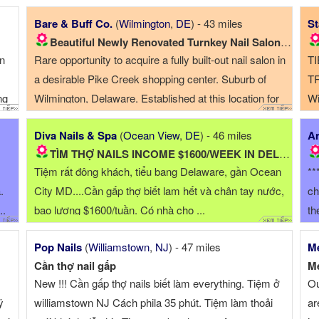
Mi
Bare & Buff Co.
(
Wilmington
,
DE
) - 43 miles
St
Beautiful Newly Renovated Turnkey Nail Salon for Sale
on
Rare opportunity to acquire a fully built-out nail salon in
T
a desirable Pike Creek shopping center. Suburb of
TR
ng
Wilmington, Delaware. Established at this location for
Wi
l) ☎
5+ years with a loyal clientele and recently remodeled
Ti
Diva Nails & Spa
(
Ocean View
,
DE
) - 46 miles
Ar
with updated furnishings, equipment, and inventory.
TÌM THỢ NAILS INCOME $1600/WEEK IN DELAWARE
Features ...
Tiệm rất đông khách, tiểu bang Delaware, gần Ocean
**
.
City MD....Cần gấp thợ biết lam hết và chân tay nước,
ch
..
bao lương $1600/tuần. Có nhà cho ...
th
Pop Nails
(
Williamstown
,
NJ
) - 47 miles
Me
Cần thợ nail gấp
Me
New !!! Cần gấp thợ nails biết làm everything. Tiệm ở
Ou
ỹ
williamstown NJ Cách phila 35 phút. Tiệm làm thoải
ar