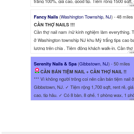
trắng 100%, giá cao, good tip. Tiệm rộng 1500 sqft,
10 ...
Fancy Nails
(
Washington Township
,
NJ
) - 48 miles
CẦN THỢ NAILS !!!
Cần thợ nail nam /nữ kinh nghiệm làm everything. 
ở Washington township NJ khu Mỹ trắng tips cao b
lương trên chia . Tiệm đông khách walk-in. Cần thợ
...
Serenity Nails & Spa
(
Gibbstown
,
NJ
) - 50 miles
CẦN BÁN TIỆM NAIL + CẦN THỢ NAIL !!
*** Vì không người trông coi nên cần bán tiệm nail 
Gibbstown, NJ. ✓ Tiệm rộng 1,700 sqft, rent rẻ, giá
cao, tip hậu. ✓ Có 8 bàn, 8 ghế, 1 phòng wax, 1 ph
...