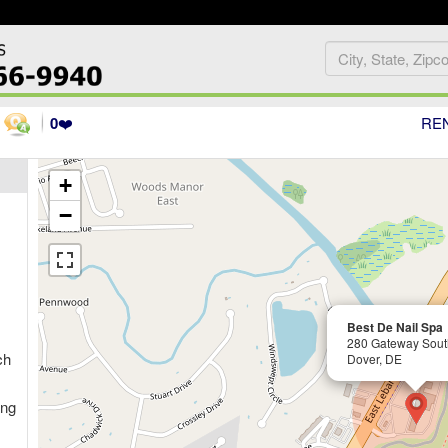
0
❤️
RE
+
−
Best De Nail Spa
280 Gateway South
ch
Dover, DE
ang