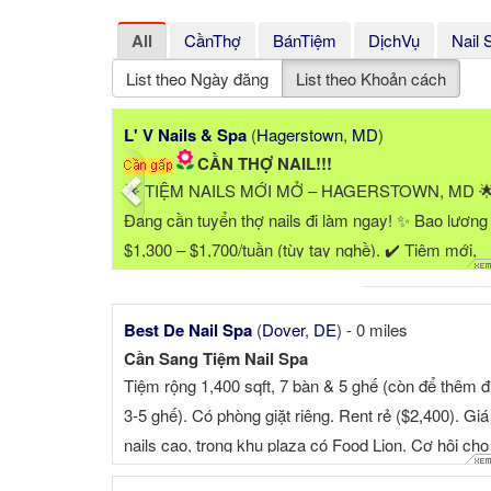
All
CầnThợ
BánTiệm
DịchVụ
Nail 
List theo Ngày đăng
List theo Khoản cách
Previous
L' V Nails & Spa
(
Hagerstown
,
MD
)
CẦN THỢ NAIL!!!
🌟 TIỆM NAILS MỚI MỞ – HAGERSTOWN, MD 
Đang cần tuyển thợ nails đi làm ngay! ✨ Bao lương
$1,300 – $1,700/tuần (tùy tay nghề). ✔️ Tiệm mới,
không gian đẹp, sạch sẽ, ...
Best De Nail Spa
(
Dover
,
DE
) - 0 miles
Cần Sang Tiệm Nail Spa
Tiệm rộng 1,400 sqft, 7 bàn & 5 ghế (còn để thêm 
3-5 ghế). Có phòng giặt riêng. Rent rẻ ($2,400). Giá
nails cao, trong khu plaza có Food Lion. Cơ hội cho
một gia đì...