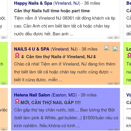
Happy Nails & Spa
(
Vineland
,
NJ
) - 36 miles
Be
Cần thợ Nails full time hoặc part time
C
bột,
Tiệm nằm ở Vineland NJ 08361 rất đông khách và tip
Cầ
ầy
cao. Cần Anh chị em biết làm tất cả hoặc chân tay
lư
nước đều được hết. Bạn anh ...
đế
NAILS 4 U & SPA
(
Vineland
,
NJ
) - 38 miles
Lo
🌷 Cần tìm thợ Nails ở Vineland, NJ🌷
ch
Chào cả nhà! Tiệm em ở Vineland, NJ đang tìm thêm
Ti
,
thợ biết làm tất cả hoặc chân tay nước cũng được –
nư
biết ít cũng được, miễn ...
ng
mái,
Helens Nail Salon
(
Easton
,
MD
) - 39 miles
Vi
MỚI, CẦN THỢ NAIL GẤP !!!!
C
việc
Cần gấp thợ tay chân nước, bột.... Bao lương thợ Bột
**
(biết làm pink & White, gel builder...) $1500/tuần nếu có
nư
kinh nghiệm. Nếu không có kinh ...
kh