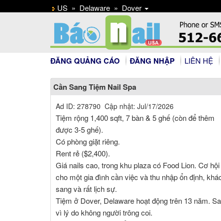
US
»
Delaware
»
Dover
ĐĂNG QUẢNG CÁO
ĐĂNG NHẬP
LIÊN HỆ
Cần Sang Tiệm Nail Spa
Ad ID: 278790 Cập nhật: Jul/17/2026
Tiệm rộng 1,400 sqft, 7 bàn & 5 ghế (còn để thêm
được 3-5 ghế).
Có phòng giặt riêng.
Rent rẻ ($2,400).
Giá nails cao, trong khu plaza có Food Lion. Cơ hội
cho một gia đình cần việc và thu nhập ổn định, khá
sang và rất lịch sự.
Tiệm ở Dover, Delaware hoạt động trên 13 năm. S
vì lý do không người trông coi.