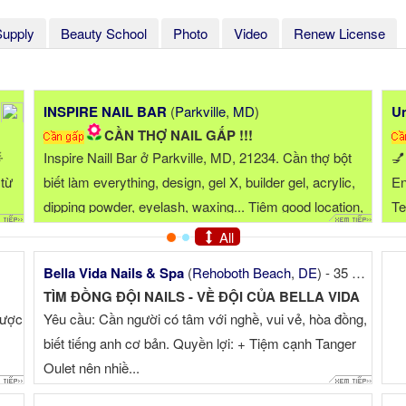
Supply
Beauty School
Photo
Video
Renew License
INSPIRE NAIL BAR
(
Parkville
,
MD
)
Un
CẦN THỢ NAIL GẤP !!!

Inspire Naill Bar ở Parkville, MD, 21234. Cần thợ bột
💅
 từ
biết làm everything, design, gel X, builder gel, acrylic,
En
dipping powder, eyelash, waxing... Tiệm good location,
Te
good tip, good income. Có chỗ ở cho thợ ở xa. Môi ...
ch
All
Bella Vida Nails & Spa
(
Rehoboth Beach
,
DE
) - 35 miles
TÌM ĐỒNG ĐỘI NAILS - VỀ ĐỘI CỦA BELLA VIDA
được
Yêu cầu: Cần người có tâm với nghề, vui vẻ, hòa đồng,
biết tiếng anh cơ bản. Quyền lợi: + Tiệm cạnh Tanger
Oulet nên nhiề...