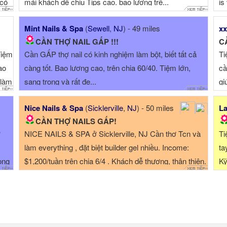
 có
mái khách dễ chịu Tips cao. bao lương trê...
is
ac
Mint Nails & Spa
(
Sewell
,
NJ
) - 49 miles
xx
Ca
CẦN THỢ NAIL GẤP !!!
C
Tiệm
Cần GẤP thợ nail có kinh nghiệm làm bột, biết tất cả
Ti
ao
càng tốt. Bao lương cao, trên chia 60/40. Tiệm lớn,
cầ
 làm
sang trọng và rất đẹ...
gi
Nice Nails & Spa
(
Sicklerville
,
NJ
) - 50 miles
La
CẦN THỢ NAILS GẤP!
ở
NICE NAILS & SPA ở Sicklerville, NJ Cần thơ Tcn và
Ti
làm everything , đặt biệt builder gel nhiều. Income:
ta
òng
$1,200/tuần trên chia 6/4 . Khách dễ thương, thân thiện.
Kỹ
Môi trường là...