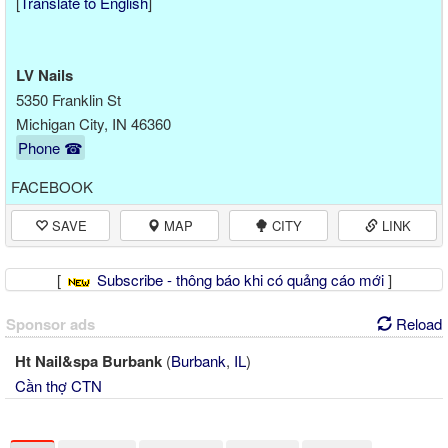
[
Translate to English
]
LV Nails
5350 Franklin St
Michigan City, IN 46360
Phone ☎
FACEBOOK
SAVE
MAP
CITY
LINK
[
Subscribe - thông báo khi có quảng cáo mới
]
Sponsor ads
Reload
Ht Nail&spa Burbank
(
Burbank
,
IL
)
Cần thợ CTN