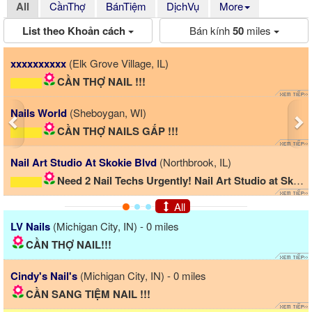
All
CầnThợ
BánTiệm
DịchVụ
More
List theo Khoản cách
Bán kính
50
miles
Previous
Ne
Zen Nails & Spa
(Carmel, IN)
CẦN THỢ NAILS!!! Có bao lươn
A Nails
(Lafayette, IN)
CẦN TUYỂN THỢ NAIL GẤP GẤP GẤP Ở
 IL)
Paris Nails
(Naperville, IL)
Studio at Skokie...
Urgently hiring a nail technician
All
LV Nails
(Michigan City, IN) - 0 miles
CẦN THỢ NAIL!!!
Cindy's Nail's
(Michigan City, IN) - 0 miles
CẦN SANG TIỆM NAIL !!!