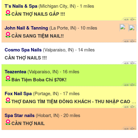
T’s Nails & Spa
(Michigan City, IN) - 1 miles
CẦN THỢ NAILS GẤP !!!
John Nail & Tanning
(La Porte, IN) - 10 miles
CẦN SANG TIỆM NAIL!!
Cosmo Spa Nails
(Valparaiso, IN) - 14 miles
CẦN THỢ NAILS !!!
Teazentea
(Valparaiso, IN) - 16 miles
Bán Tiệm Boba Chỉ $70K!
Fox Nail Spa
(Portage, IN) - 17 miles
THỢ ĐANG TÌM TIỆM ĐÔNG KHÁCH - THU NHẬP CAO 2500$/weeks...
Spa Star nails
(Hobart, IN) - 20 miles
CẦN THỢ NAIL