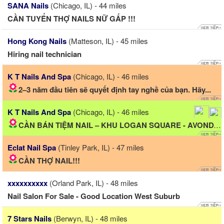
SANA Nails
(Chicago, IL) - 44 miles
CẦN TUYỂN THỢ NAILS NỮ GẤP !!!
Hong Kong Nails
(Matteson, IL) - 45 miles
Hiring nail technician
K T Nails And Spa
(Chicago, IL) - 46 miles
2–3 năm đầu tiên sẽ quyết định tay nghề của bạn. Hãy...
K T Nails And Spa
(Chicago, IL) - 46 miles
CẦN BÁN TIỆM NAIL – KHU LOGAN SQUARE - AVONDALE, CHICAGO
Eclat Nail Spa
(Tinley Park, IL) - 47 miles
CẦN THỢ NAIL!!!
xxxxxxxxxx
(Orland Park, IL) - 48 miles
Nail Salon For Sale - Good Location West Suburb
7 Stars Nails
(Berwyn, IL) - 48 miles