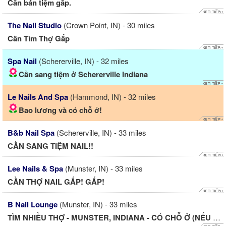
Cần bán tiệm gấp.
The Nail Studio
(Crown Point, IN) - 30 miles
Cần Tìm Thợ Gấp
Spa Nail
(Schererville, IN) - 32 miles
Cần sang tiệm ở Schererville Indiana
Le Nails And Spa
(Hammond, IN) - 32 miles
Bao lương và có chỗ ở!
B&b Nail Spa
(Schererville, IN) - 33 miles
CẦN SANG TIỆM NAIL!!
Lee Nails & Spa
(Munster, IN) - 33 miles
CẦN THỢ NAIL GẤP! GẤP!
B Nail Lounge
(Munster, IN) - 33 miles
TÌM NHIỀU THỢ - MUNSTER, INDIANA - CÓ CHỖ Ở (NẾU CẦN)