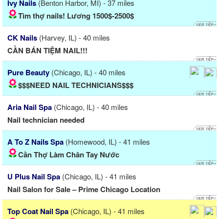
Ivy Nails
(Benton Harbor, MI) - 37 miles
Tìm thợ nails! Lương 1500$-2500$
CK Nails
(Harvey, IL) - 40 miles
CẦN BÁN TIỆM NAIL!!!
Pure Beauty
(Chicago, IL) - 40 miles
$$$NEED NAIL TECHNICIANS$$$
Aria Nail Spa
(Chicago, IL) - 40 miles
Nail technician needed
A To Z Nails Spa
(Homewood, IL) - 41 miles
Cần Thợ Làm Chân Tay Nước
U Plus Nail Spa
(Chicago, IL) - 41 miles
Nail Salon for Sale – Prime Chicago Location
Top Coat Nail Spa
(Chicago, IL) - 41 miles