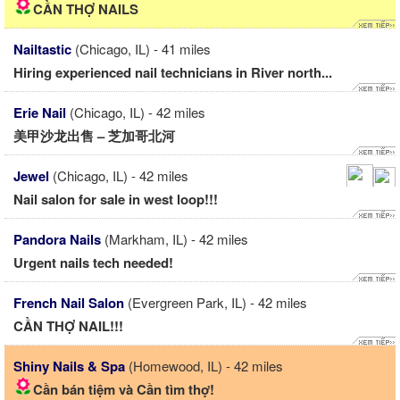
CẦN THỢ NAILS
Nailtastic
(Chicago, IL) - 41 miles
Hiring experienced nail technicians in River north...
Erie Nail
(Chicago, IL) - 42 miles
美甲沙龙出售 – 芝加哥北河
Jewel
(Chicago, IL) - 42 miles
Nail salon for sale in west loop!!!
Pandora Nails
(Markham, IL) - 42 miles
Urgent nails tech needed!
French Nail Salon
(Evergreen Park, IL) - 42 miles
CẦN THỢ NAIL!!!
Shiny Nails & Spa
(Homewood, IL) - 42 miles
Cần bán tiệm và Cần tìm thợ!