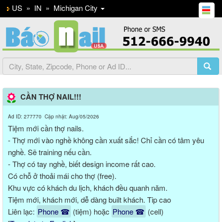
US
»
IN
»
Michigan City
CẦN THỢ NAIL!!!
Ad ID: 277770 Cập nhật: Aug/05/2026
Tiệm mới cần thợ nails.
- Thợ mới vào nghề không cần xuất sắc! Chỉ cần có tâm yêu
nghề. Sẽ training nếu cần.
- Thợ có tay nghề, biết design income rất cao.
Có chỗ ở thoải mái cho thợ (free).
Khu vực có khách du lịch, khách đều quanh năm.
Tiệm mới, khách mới, dễ dàng built khách. Tip cao
Liên lạc:
Phone ☎
(tiệm) hoặc
Phone ☎
(cell)