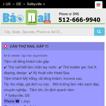
US
»
DE
»
Selbyville
CẦN THỢ NAIL GẤP !!!
Ad ID: 265685 Cập nhật: Aug/04/2026
Tiệm rất đông khách cần gấp:
✔️ Thợ nail biết làm chân tay nước ✔️ Thợ builder gel, Gel X,
dipping, design ✔️ Kỹ thuật viên Head Spa
Tiệm khách Mỹ trắng, rất đông khách. Income cao.
Tip, thu nhập, giá dịch vụ cao. Môi trường làm việc sạch đẹp,
chuyên nghiệp. Tiệm lớn, ổn định quanh năm.
📍 Selbyville, DE
Phone ☎
( Joy)