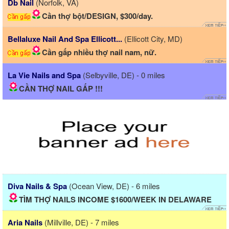
Db Nail
(Norfolk, VA)
Cần thợ bột/DESIGN, $300/day.
Bellaluxe Nail And Spa Ellicott...
(Ellicott City, MD)
Cần gấp nhiều thợ nail nam, nữ.
La Vie Nails and Spa
(Selbyville, DE) - 0 miles
CẦN THỢ NAIL GẤP !!!
Diva Nails & Spa
(Ocean View, DE) - 6 miles
TÌM THỢ NAILS INCOME $1600/WEEK IN DELAWARE
Aria Nails
(Millville, DE) - 7 miles