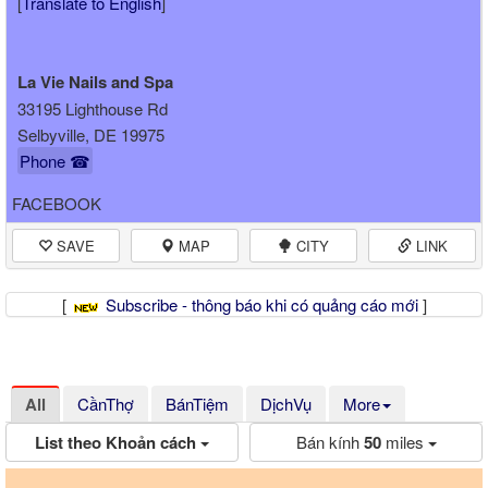
[
Translate to English
]
La Vie Nails and Spa
33195 Lighthouse Rd
Selbyville, DE 19975
Phone ☎
FACEBOOK
SAVE
MAP
CITY
LINK
[
Subscribe - thông báo khi có quảng cáo mới
]
All
CầnThợ
BánTiệm
DịchVụ
More
List theo Khoản cách
Bán kính
50
miles