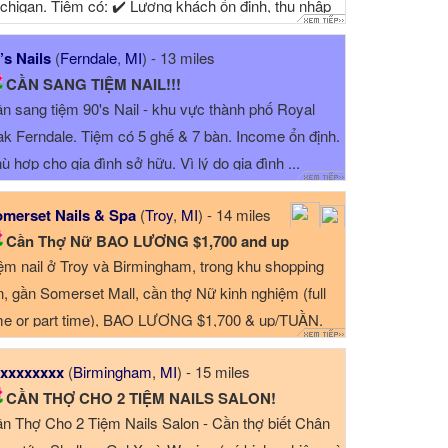
chigan. Tiệm có: ✔️ Lượng khách ổn định, thu nhập
t. ✔️ Khách làm design ...
’s Nails
(
Ferndale
,
MI
) - 13 miles
CẦN SANG TIỆM NAIL!!!
n sang tiệm 90's Nail - khu vực thành phố Royal
k Ferndale. Tiệm có 5 ghế & 7 bàn. Income ổn định.
ù hợp cho gia đình sở hữu. Vì lý do gia đình ...
merset Nails & Spa
(
Troy
,
MI
) - 14 miles
Cần Thợ Nữ BAO LƯƠNG $1,700 and up
ệm nail ở Troy và Birmingham, trong khu shopping
n, gần Somerset Mall, cần thợ Nữ kinh nghiệm (full
me or part time), BAO LƯƠNG $1,700 & up/TUẦN.
ệm lớn, sang trọng, đô...
xxxxxxxx
(
Birmingham
,
MI
) - 15 miles
CẦN THỢ CHO 2 TIỆM NAILS SALON!
n Thợ Cho 2 Tiệm Nails Salon - Cần thợ biết Chân