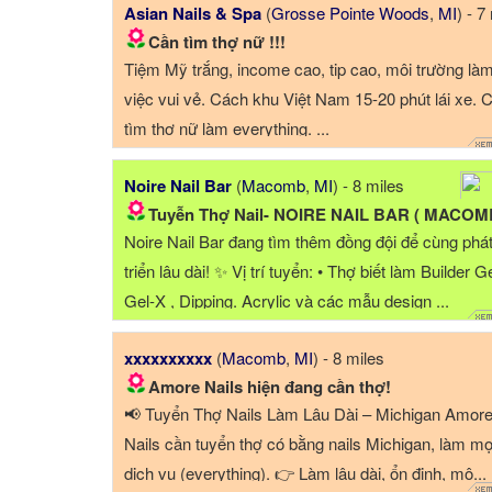
Asian Nails & Spa
(
Grosse Pointe Woods
,
MI
) - 7 mi
Cần tìm thợ nữ !!!
Tiệm Mỹ trắng, income cao, tip cao, môi trường là
việc vui vẻ. Cách khu Việt Nam 15-20 phút lái xe. 
tìm thợ nữ làm everything. ...
Noire Nail Bar
(
Macomb
,
MI
) - 8 miles
Tuyễn Thợ Nail- NOIRE NAIL BAR ( MACOMB,M
Noire Nail Bar đang tìm thêm đồng đội để cùng phá
triển lâu dài! ✨ Vị trí tuyển: • Thợ biết làm Builder Ge
Gel-X , Dipping. Acrylic và các mẫu design ...
xxxxxxxxxx
(
Macomb
,
MI
) - 8 miles
Amore Nails hiện đang cần thợ!
📢 Tuyển Thợ Nails Làm Lâu Dài – Michigan Amor
Nails cần tuyển thợ có bằng nails Michigan, làm mọ
dịch vụ (everything). 👉 Làm lâu dài, ổn định, mô...