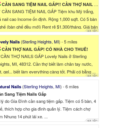
CẦN SANG TIỆM NAIL GẤP!! CẦN THỢ NAIL NỮ GẤP!
* CẦN SANG TIỆM NAIL GẤP Tiệm khu Mỹ trắng,
á nail cao Income ổn định. Rộng 1,000 sqft. Có 5 bàn
ghế (bàn ghế đều mới) Rent rẻ $1,300/tháng. Giá bán
9...
vely Nails
(
Sterling Heights
,
MI
) - 5 miles
CẦN THỢ NAIL GẤP! CÓ NHÀ CHO THUÊ!
*CẦN THỢ NAILS GẤP Lovely Nails ở Sterling
ights, MI, 48312. Cần thợ biết làm chân tay nước,
t, gel... biết làm everything càng tốt. Phải có bằng ...
tural Nails
(
Sterling Heights
,
MI
) - 6 miles
n Sang Tiệm Nails Gấp
 lý do Gia Đình cần sang tiệm gấp. Tiệm có 5 bàn, 4
ế, thích hợp cho gia đình quản lý. Tiệm cách chợ
m Nhung 14 phút lái xe. ...