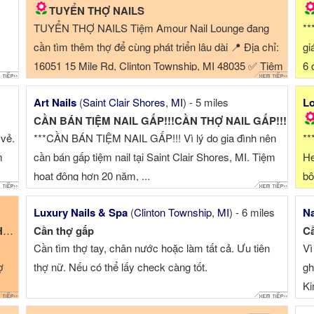
TUYỂN THỢ NAILS
TUYỂN THỢ NAILS Tiệm Amour Nail Lounge đang
**
cần tìm thêm thợ để cùng phát triển lâu dài 📍 Địa chỉ:
gi
16051 15 Mile Rd, Clinton Township, MI 48035 ✅ Tiệm
6 
mới mở rộ...
$7
Art Nails
(
Saint Clair Shores
,
MI
) - 5 miles
Lo
CẦN BÁN TIỆM NAIL GẤP!!!CẦN THỢ NAIL GẤP!!!
 vẻ.
***CẦN BÁN TIỆM NAIL GẤP!!! Vì lý do gia đình nên
**
m
cần bán gấp tiệm nail tại Saint Clair Shores, MI. Tiệm
He
hoạt động hơn 20 năm, ...
bộ
Luxury Nails & Spa
(
Clinton Township
,
MI
) - 6 miles
Na
P
Cần thợ gấp
Cầ
Cần tìm thợ tay, chân nước hoặc làm tất cả. Ưu tiên
Vì
ợ
thợ nữ. Nếu có thể lấy check càng tốt.
gh
Ki