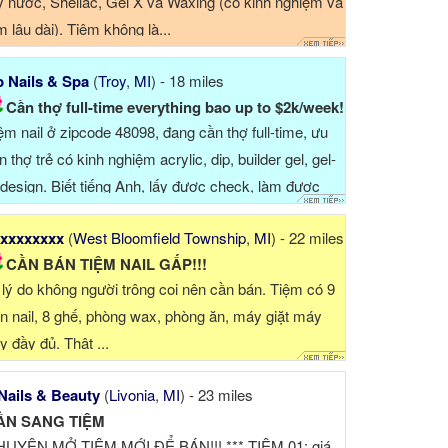
y nước, Shellac, Gel X và Waxing (có kinh nghiệm và
m lâu dài). Tiệm không là...
 Nails & Spa
(
Troy
,
MI
) - 18 miles
Cần thợ full-time everything bao up to $2k/week!
ệm nail ở zipcode 48098, đang cần thợ full-time, ưu
ên thợ trẻ có kinh nghiệm acrylic, dip, builder gel, gel-
 design. Biết tiếng Anh, lấy được check, làm được
ứ Bảy và ...
xxxxxxxx
(
West Bloomfield Township
,
MI
) - 22 miles
CẦN BÁN TIỆM NAIL GẤP!!!
 lý do không người trông coi nên cần bán. Tiệm có 9
n nail, 8 ghế, phòng wax, phòng ăn, máy giặt máy
y đầy đủ. Thật ...
Nails & Beauty
(
Livonia
,
MI
) - 23 miles
ẦN SANG TIỆM
UYÊN MỞ TIỆM MỚI ĐỂ BÁN!!! *** TIỆM 01: giá