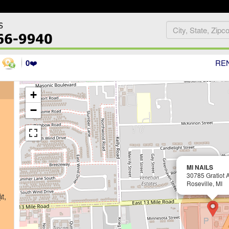
0
❤️
RE
+
−
MI NAILS
30785 Gratiot 
Roseville, MI
t,