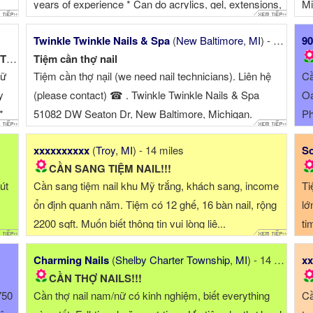
years of experience * Can do acrylics, gel, extensions,
Mi
builder gel, and dip powder * Must know how to do nail
tố
Twinkle Twinkle Nails & Spa
(
New Baltimore
,
MI
) - 13 miles
90
design or a little bit * ...
CẦN THỢ NAILS NỮ GẤP! CẦN TUYỂN RECEPTIONIST.
Tiệm cần thợ nail
nữ
Tiệm cần thợ nạil (we need nail technicians). Liên hệ
Cầ
y
(please contact) ☎ . Twinkle Twinkle Nails & Spa
Oa
*
51082 DW Seaton Dr, New Baltimore, Michigan.
Ph
xxxxxxxxxx
(
Troy
,
MI
) - 14 miles
So
CẦN SANG TIỆM NAIL!!!
út
Cần sang tiệm nail khu Mỹ trắng, khách sang, income
Ti
ổn định quanh năm. Tiệm có 12 ghế, 16 bàn nail, rộng
lớ
2200 sqft. Muốn biết thông tin vui lòng liê...
ti
Ti
Charming Nails
(
Shelby Charter Township
,
MI
) - 14 miles
xx
CẦN THỢ NAILS!!!
750
Cần thợ nail nam/nữ có kinh nghiệm, biết everything
Cầ