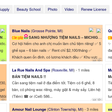
Supply
Beauty School
Photo
Video
Renew License
Blue Nails
(
Grosse Pointe
,
MI
)
Qu
!!
SANG NHƯỢNG TIỆM NAILS – MICHIGAN
ước.
Cơ hội hiếm cho anh chị muốn làm chủ tiệm riêng! ✅ 5
✨ 
ng
ghế spa – 6 bàn nails ✅ Rent chỉ $2,100/tháng ✅
đa
Khách quen ổn định, có lượng khách đều ✅ Khu vực ...
ng
La Rue Nails And Spa
(
Roseville
,
MI
) - 1 miles
Ma
BÁN TIỆM NAILS !!
Ma
230,
Cần sang tiệm nail ở địa điểm tốt. Tiệm có 6 ghế, 8
Ti
gel
bàn, có phòng wax riêng, máy giặt & máy sấy. Liên hệ:
là
 Môi
(Tiệm) ☎ or (Cell) 586...
tu
Amour Nail Lounge
(
Clinton Township
,
MI
) - 3 miles
xx