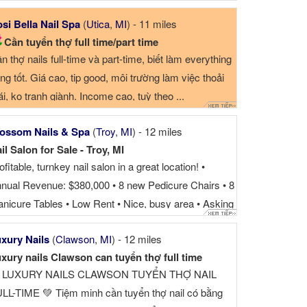
si Bella Nail Spa
(
Utica
,
MI
) - 11 miles
Cần tuyển thợ full time/part time
n thợ nails full-time và part-time, biết làm everything
ng tốt. Giá cao, tip good, môi trường làm việc thoải
i, ko tranh giành. Income cao, tuỳ theo ...
ossom Nails & Spa
(
Troy
,
MI
) - 12 miles
il Salon for Sale - Troy, MI
ofitable, turnkey nail salon in a great location! •
nual Revenue: $380,000 • 8 new Pedicure Chairs • 8
nicure Tables • Low Rent • Nice, busy area • Asking
ice: $275,000 Excellent opportunity for an owner-
xury Nails
(
Clawson
,
MI
) - 12 miles
erator or investor. Serious inquiries only. Contact for
xury nails Clawson can tuyển thợ full time
tails. ☎
 LUXURY NAILS CLAWSON TUYỂN THỢ NAIL
LL-TIME 💚 Tiệm minh cần tuyển thợ nail có bằng