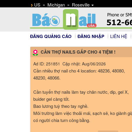
US
»
Michigan
»
Roseville
ĐĂNG QUẢNG CÁO
ĐĂNG NHẬP
LIÊN HỆ
CẦN THỢ NAILS GẤP CHO 4 TIỆM !
Ad ID: 251851 Cập nhật: Aug/06/2026
Cần nhiều thợ nail cho 4 location: 48236, 48080,
48230, 48066.
Cần tuyển thợ nails làm tay chân nước, dip, gel X,
buider gel càng tốt.
Bao lương tuỳ theo tay nghề.
Môi trường làm việc thoải mái, sạch sẽ, ko giành giậ
có người chia turn công bằng.