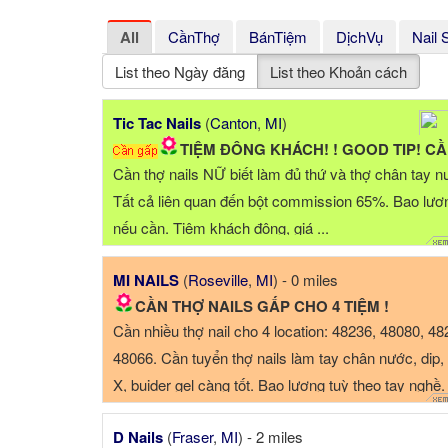
All
CầnThợ
BánTiệm
DịchVụ
Nail 
List theo Ngày đăng
List theo Khoản cách
Tic Tac Nails
(
Canton
,
MI
)
TIỆM ĐÔNG KHÁCH! ! GOOD TIP! CẦN THỢ NAILS NỮ
Cần thợ nails NỮ biết làm đủ thứ và thợ chân tay n
Tất cả liên quan đến bột commission 65%. Bao lươ
nếu cần. Tiệm khách đông, giá ...
MI NAILS
(
Roseville
,
MI
) - 0 miles
CẦN THỢ NAILS GẤP CHO 4 TIỆM !
Cần nhiều thợ nail cho 4 location: 48236, 48080, 48
48066. Cần tuyển thợ nails làm tay chân nước, dip, 
X, buider gel càng tốt. Bao lương tuỳ theo tay nghề.
trườ...
D Nails
(
Fraser
,
MI
) - 2 miles