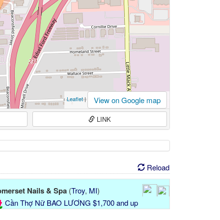
View on Google map
Leaflet
|
LINK
Reload
merset Nails & Spa
(
Troy
,
MI
)
Cần Thợ Nữ BAO LƯƠNG $1,700 and up