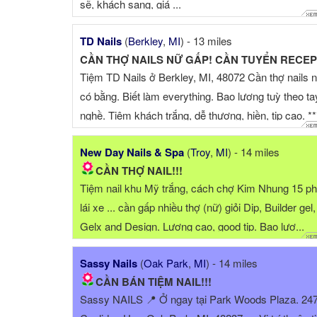
sẽ, khách sang, giá ...
TD Nails
(
Berkley
,
MI
) - 13 miles
Tiệm TD Nails ở Berkley, MI, 48072 Cần thợ nails 
có bằng. Biết làm everything. Bao lương tuỳ theo ta
nghề. Tiệm khách trắng, dễ thương, hiền, tip cao. **
Cầ...
New Day Nails & Spa
(
Troy
,
MI
) - 14 miles
CẦN THỢ NAIL!!!
Tiệm nail khu Mỹ trắng, cách chợ Kim Nhung 15 ph
lái xe ... cần gấp nhiều thợ (nữ) giỏi Dip, Builder gel,
Gelx and Design. Lương cao, good tip. Bao lươ...
Sassy Nails
(
Oak Park
,
MI
) - 14 miles
CẦN BÁN TIỆM NAIL!!!
Sassy NAILS 📍 Ở ngay tại Park Woods Plaza. 24