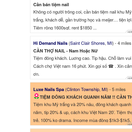
Cần bán tiệm nail
Không có người trông coi, cần bán tiệm nail khu Mỹ
trắng, khách dễ, gần trường học và meijer… tiện lợi
Tiệm rộng 1600sqf, rent $1850 ...
Hi Demand Nails
(
Saint Clair Shores
,
MI
) - 4 miles
CẦN THỢ NAIL - Nam Hoặc Nữ
Tiệm đông khách. Luơng cao. Tip hậu. Chỗ làm vui
Cách chợ Việt nam 16 phút. Xin gọi số ☎ . Xin cả
ơn.
Luxe Nails Spa
(
Clinton Township
,
MI
) - 5 miles
TIỆM ĐÔNG KHÁCH QUANH NĂM !! CẦN THỢ GẤ
Tiệm khu Mỹ trắng và 20% nâu, đông khách quanh
năm, tip 20% & up, cách khu Việt Nam 20’. Tiệm th
trẻ, 100% ko drama. Income mùa đông $1k3-$1k5,
mùa hè $1k5...