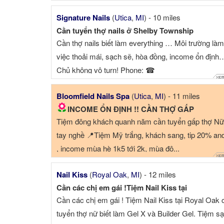
Signature Nails
(
Utica
,
MI
) - 10 miles
Cần tuyển thợ nails ở Shelby Township
Cần thợ nails biết làm everything … Môi trường làm
việc thoải mái, sạch sẽ, hòa đồng, income ổn định
Chủ không vô turn! Phone: ☎
Bloomfield Nails Spa
(
Utica
,
MI
) - 11 miles
INCOME ỔN ĐỊNH !! CẦN THỢ GẤP
Tiệm đông khách quanh năm cần tuyển gấp thợ Nữ
tay nghề 📍Tiệm Mỹ trắng, khách sang, tip 20% an
, income mùa hè 1k5 tới 2k, mùa đô...
Nail Kiss
(
Royal Oak
,
MI
) - 12 miles
Cần các chị em gái !Tiệm Nail Kiss tại
Cần các chị em gái ! Tiệm Nail Kiss tại Royal Oak 
tuyển thợ nữ biết làm Gel X và Builder Gel. Tiệm s