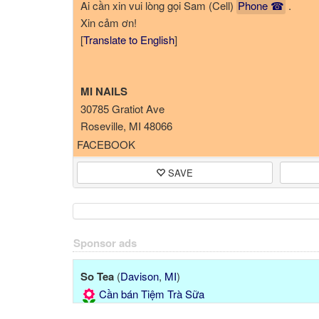
Ai cần xin vui lòng gọi Sam (Cell)
Phone ☎
.
Xin cảm ơn!
[
Translate to English
]
MI NAILS
30785 Gratiot Ave
Roseville, MI 48066
Phone ☎
FACEBOOK
SAVE
Sponsor ads
So Tea
(
Davison
,
MI
)
Cần bán Tiệm Trà Sữa