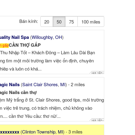
Bán kính:
20
50
75
100 miles
ality Nail Spa
(
Willoughby
,
OH
)
CẦN THỢ GẤP
Thu Nhập Tốt – Khách Đông – Làm Lâu Dài Bạn
ng tìm một môi trường làm việc ổn định, chuyên
hiệp và luôn có khá...
gic Nails
(
Saint Clair Shores
,
MI
) - 2 miles
gic Nails cần thợ
ệm Mỹ trắng ở St. Clair Shores, good tips, môi trường
m việc trẻ trung, có trách nhiệm, chủ không vào
rn.... cần thợ Yêu cầu: thợ nữ/...
xxxxxxxx
(
Clinton Township
,
MI
) - 3 miles