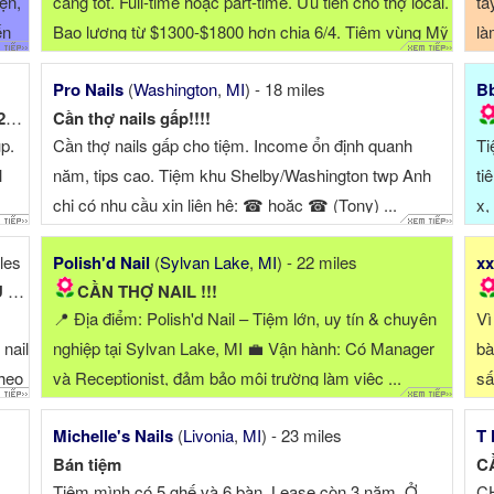
ện,
càng tốt. Full-time hoặc part-time. Ưu tiên cho thợ local.
ta
ến
Bao lương từ $1300-$1800 hơn chia 6/4. Tiệm vùng Mỹ
là
...
Pro Nails
(
Washington
,
MI
) - 18 miles
Bb
OMG NAIL LOUNGE cần tuyển thợ Nữ $1,800-$2500/tuần...
Cần thợ nails gấp!!!!
p.
Cần thợ nails gấp cho tiệm. Income ổn định quanh
Ti
l
năm, tips cao. Tiệm khu Shelby/Washington twp Anh
ti
chị có nhu cầu xin liên hệ: ☎ hoặc ☎ (Tony) ...
x,
Th
iles
Polish'd Nail
(
Sylvan Lake
,
MI
) - 22 miles
xx
TIỆM SẮP KHAI TRƯƠNG – CẦN TUYỂN NHIỀU THỢ NAIL
CẦN THỢ NAIL !!!
📍 Địa điểm: Polish'd Nail – Tiệm lớn, uy tín & chuyên
Vì
nail
nghiệp tại Sylvan Lake, MI 💼 Vận hành: Có Manager
bà
theo
và Receptionist, đảm bảo môi trường làm việc ...
sấ
Michelle's Nails
(
Livonia
,
MI
) - 23 miles
T 
Bán tiệm
C
Tiệm mình có 5 ghế và 6 bàn. Lease còn 3 năm. Ở
CH