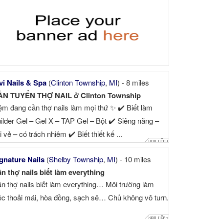
vi Nails & Spa
(
Clinton Township
,
MI
) - 8 miles
ẦN TUYỂN THỢ NAIL ở Clinton Township
ệm đang cần thợ nails làm mọi thứ ✨ ✔️ Biết làm
ilder Gel – Gel X – TAP Gel – Bột ✔️ Siêng năng –
i vẻ – có trách nhiệm ✔️ Biết thiết kế ...
gnature Nails
(
Shelby Township
,
MI
) - 10 miles
n thợ nails biết làm everything
n thợ nails biết làm everything… Môi trường làm
ệc thoải mái, hòa đồng, sạch sẽ… Chủ không vô turn.