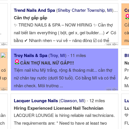
Trend Nails And Spa
(
Shelby Charter Township
,
MI
) - 11 miles
Co
Cần thợ gấp gấp
✨ TREND NAILS & SPA – NOW HIRING ✨ Cần thợ
Cầ
…
nail biết làm everything ( bột, gel x, gel builder…) ✔ Có
cà
bằng ✔ Nhanh nhẹn – vui vẻ – năng động ☑️ có thể
má
nhận check 💸 Income ổn định – tip ...
Troy Nails & Spa
(
Troy
,
MI
) - 11 miles
Bl
CẦN THỢ NAIL NỮ GẤP!!!
Na
 có
Tiệm nail khu Mỹ trắng, rộng & thoáng mát... cần thợ
Pr
d up
nữ chân tay nước (dưới 50 tuổi). Có bằng MI và có thể
An
nhận check. Môi trường ...
Ma
Pr
Lacquer Lounge Nails
(
Clawson
,
MI
) - 12 miles
Lu
op
Hiring Experienced Licensed Nail Technician
Lu
de
cần
LACQUER LOUNGE is hiring reliable nail technicians.

ạch
The requirements are: * Need to have at least two
FU