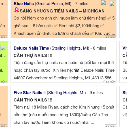
les
Blue Nails
(
Grosse Pointe
,
MI
) - 7 miles
SANG NHƯỢNG TIỆM NAILS – MICHIGAN
m
Cơ hội hiếm cho anh chị muốn làm chủ tiệm riêng! ✅ 5
Cần
ghế spa – 6 bàn nails ✅ Rent chỉ $2,100/tháng ✅
Khách quen ổn định, có lượng khách đều ✅ Khu vực ...
Deluxe Nails Time
(
Sterling Heights
,
MI
) - 8 miles
Vi
I)
CẦN THỢ NAILS !!!
C
t
Tiệm đang cần thợ nails nam hoặc nữ biết làm mọi thứ
Ti
l,
hoặc chân tay nước. Xin liên hệ: ☎ Deluxe Nails Time
Bu
44807 Schoenherr rd Sterling Heights, MI ,48313 586-
vu
726...
Five Star Nails Ii
(
Sterling Heights
,
MI
) - 9 miles
Si
CẦN THỢ NAILS !!!
Cầ
e
Tiệm nail 18 Miles Ryan, cách chợ Kim Nhung 15 phút
Cầ
i
cần thợ (nếu muốn bao lương 1800$/tuần) Cần Thợ
vi
chân tay nước,Tiêm không có người nhà, ...