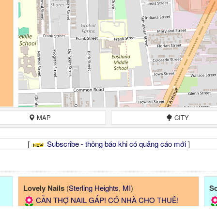
MAP
CITY
[
Subscribe - thông báo khi có quảng cáo mới
]
Lovely Nails
(
Sterling Heights
,
MI
)
So
CẦN THỢ NAIL GẤP! CÓ NHÀ CHO THUÊ!