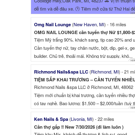
Coolidge Hwy,Oak Park, MI, 48237 🚗 Vị trí thuận ti
dễ tìm và dễ đậu xe. 🕒 Tiệm mở cửa từ Thứ Hai đ
Thứ Bảy 10AM–8PM ...
Omg Nail Lounge
(
New Haven
,
MI
) - 16 miles
Tiệm Mỹ trắng 90%. khách sang, tip cao 20% and u
Cần tuyển thợ nữ, tay chân nước, bột, dip, gel-x, ge
builder. Chủ trẻ, thoải mái. Không trừ supply, khô...
Richmond Nails&spa LLC
(
Richmond
,
MI
) - 21 m
Richmond Nails &spa LLC ở Richmond, MI, 48062
Tiệm mới chuẩn bị khai trương, cần tuyển nhiều thợ 
có tay nghề. Bao lương: $1,500 – $2,000/tuần (tuỳ 
khả năng) Khu Mỹ trắ...
Ken Nails & Spa
(
Livonia
,
MI
) - 22 miles
Cần thợ gấp ‼️ New 7/30/2026 (đi làm luôn )
Tiệm khu Mix, khách dễ thương & lịch sự, good