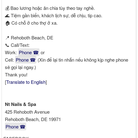
💰 Bao lương hoặc ăn chia tùy theo tay nghề.
🌊 Tiệm gần biển, khách lịch sự, dễ chịu, tip cao.
🏠 Có chỗ ở cho thợ ở xa.
📍 Rehoboth Beach, DE
📞 Call/Text:
Work:
Phone ☎
or
Cell:
Phone ☎
(Xin để lại tin nhắn nếu không kịp nghe phone
sẽ gọi lại ngay.)
Thank you!
[
Translate to English
]
Nt Nails & Spa
425 Rehoboth Avenue
Rehoboth Beach, DE 19971
Phone ☎