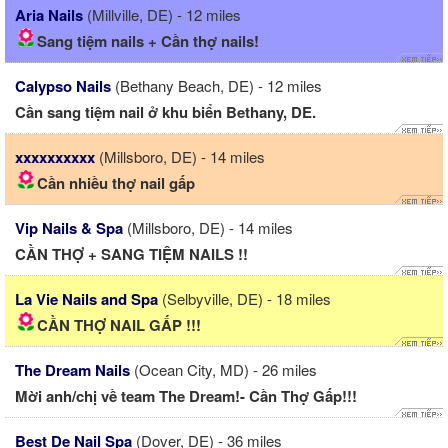
Aria Nails
(Millville, DE) - 12 miles
Sang tiệm nails + Cần thợ nails!
Calypso Nails
(Bethany Beach, DE) - 12 miles
Cần sang tiệm nail ở khu biển Bethany, DE.
xxxxxxxxxx
(Millsboro, DE) - 14 miles
Cần nhiều thợ nail gấp
Vip Nails & Spa
(Millsboro, DE) - 14 miles
CẦN THỢ + SANG TIỆM NAILS !!
La Vie Nails and Spa
(Selbyville, DE) - 18 miles
CẦN THỢ NAIL GẤP !!!
The Dream Nails
(Ocean City, MD) - 26 miles
Mời anh/chị về team The Dream!- Cần Thợ Gấp!!!
Best De Nail Spa
(Dover, DE) - 36 miles