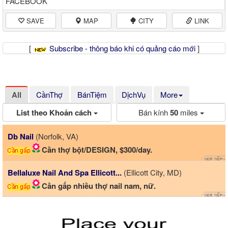
FACEBOOK
SAVE
MAP
CITY
LINK
[
Subscribe - thông báo khi có quảng cáo mới
]
All
CầnThợ
BánTiệm
DịchVụ
More
List theo Khoản cách
Bán kính
50
miles
Db Nail
(Norfolk, VA)
Cần thợ bột/DESIGN, $300/day.
Bellaluxe Nail And Spa Ellicott...
(Ellicott City, MD)
Cần gấp nhiều thợ nail nam, nữ.