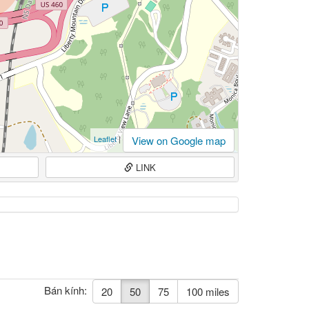
View on Google map
Leaflet
|
LINK
Bán kính:
20
50
75
100 miles