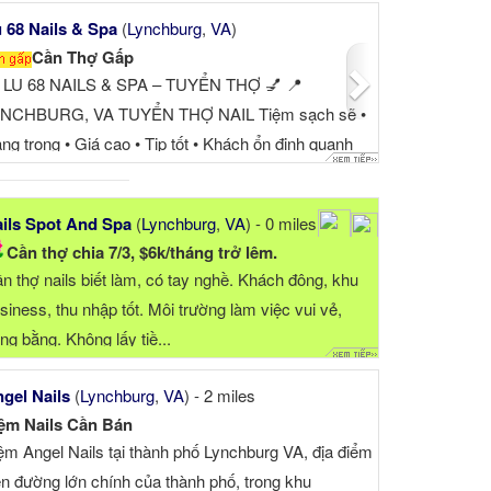
Next
 68 Nails & Spa
(
Lynchburg
,
VA
)
Cần Thợ Gấp
 LU 68 NAILS & SPA – TUYỂN THỢ 💅 📍
NCHBURG, VA TUYỂN THỢ NAIL Tiệm sạch sẽ •
ng trọng • Giá cao • Tip tốt • Khách ổn định quanh
ăm ⭐ PHÙ HỢP CHO THỢ MUỐN LÀ...
ils Spot And Spa
(
Lynchburg
,
VA
) - 0 miles
Cần thợ chia 7/3, $6k/tháng trở lêm.
n thợ nails biết làm, có tay nghề. Khách đông, khu
siness, thu nhập tốt. Môi trường làm việc vui vẻ,
ng bằng. Không lấy tiề...
gel Nails
(
Lynchburg
,
VA
) - 2 miles
ệm Nails Cần Bán
ệm Angel Nails tại thành phố Lynchburg VA, địa điểm
ên đường lớn chính của thành phố, trong khu