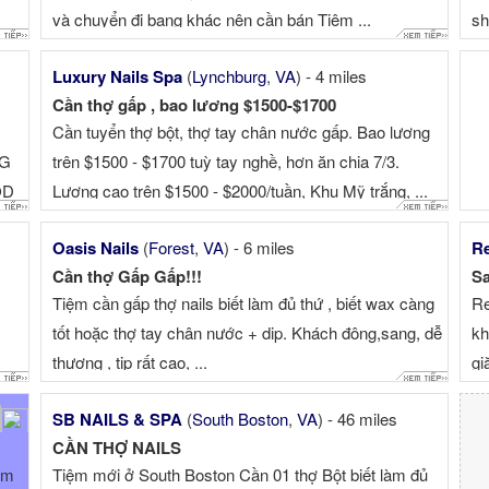
và chuyển đi bang khác nên cần bán Tiệm ...
sh
Luxury Nails Spa
(
Lynchburg
,
VA
) - 4 miles
Cần thợ gấp , bao lương $1500-$1700
Cần tuyển thợ bột, thợ tay chân nước gấp. Bao lương
NG
trên $1500 - $1700 tuỳ tay nghề, hơn ăn chia 7/3.
OD
Lương cao trên $1500 - $2000/tuần, Khu Mỹ trắng, ...
Oasis Nails
(
Forest
,
VA
) - 6 miles
Re
Cần thợ Gấp Gấp!!!
Sa
Tiệm cần gấp thợ nails biết làm đủ thứ , biết wax càng
Re
tốt hoặc thợ tay chân nước + dip. Khách đông,sang, dễ
kh
thương , tip rất cao, ...
gi
$7
SB NAILS & SPA
(
South Boston
,
VA
) - 46 miles
CẦN THỢ NAILS
àm
Tiệm mới ở South Boston Cần 01 thợ Bột biết làm đủ