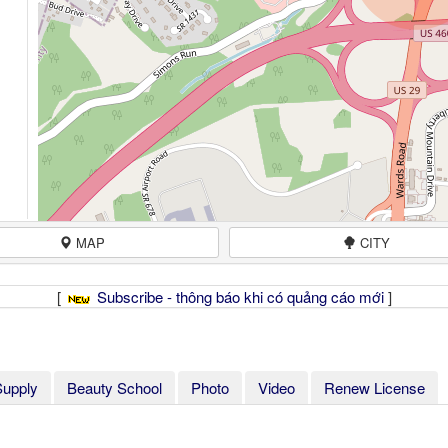
MAP
CITY
[
Subscribe - thông báo khi có quảng cáo mới
]
Supply
Beauty School
Photo
Video
Renew License