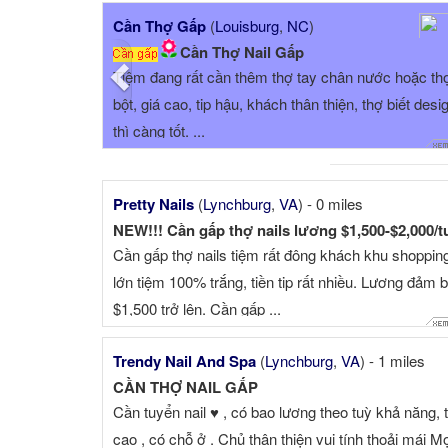
Previous
Cần Thợ Gấp
(
Louisburg
,
NC
)
Cần Thợ Nail Gấp
Tiệm đang rất cần thêm thợ tay chân nước hoặc th
bột, giá cao, tip hậu, khách thân thiện, thợ biết desi
thì càng tốt. ...
Pretty Nails
(
Lynchburg
,
VA
) - 0 miles
NEW!!! Cần gấp thợ nails lương $1,500-$2,000/t
Cần gấp thợ nails tiệm rất đông khách khu shoppin
lớn tiệm 100% trắng, tiền tip rất nhiều. Lương đảm 
$1,500 trở lên. Cần gấp ...
Trendy Nail And Spa
(
Lynchburg
,
VA
) - 1 miles
CẦN THỢ NAIL GẤP
Cần tuyển nail ♥️ , có bao lương theo tuỳ khả năng, t
cao , có chỗ ở . Chủ thân thiện vui tính thoải mái Mọ