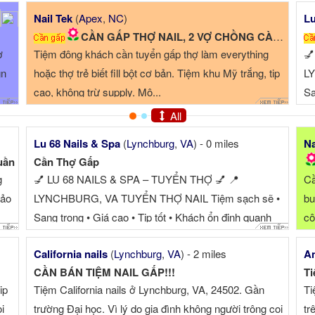
Nail Tek
(
Apex
,
NC
)
Lu
CẦN GẤP THỢ NAIL, 2 VỢ CHỒNG CÀNG TỐT
ợ
Tiệm đông khách cần tuyển gấp thợ làm everything
💅
gn
hoặc thợ trẻ biết fill bột cơ bản. Tiệm khu Mỹ trắng, tip
LY
cao, không trừ supply. Mô...
Sa
n
All
Lu 68 Nails & Spa
(
Lynchburg
,
VA
) - 0 miles
Na
uần
Cần Thợ Gấp
g
💅 LU 68 NAILS & SPA – TUYỂN THỢ 💅 📍
Cầ
bảo
LYNCHBURG, VA TUYỂN THỢ NAIL Tiệm sạch sẽ •
bu
Sang trọng • Giá cao • Tip tốt • Khách ổn định quanh
cô
năm ⭐ PHÙ HỢP CHO THỢ MUỐN LÀ...
California nails
(
Lynchburg
,
VA
) - 2 miles
An
CẦN BÁN TIỆM NAIL GẤP!!!
Ti
ip
Tiệm California nails ở Lynchburg, VA, 24502. Gần
Ti
i
trường Đại học. Vì lý do gia đình không người trông coi
tr