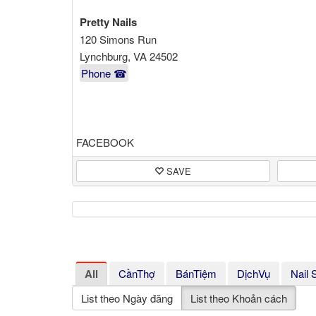
Pretty Nails
120 Simons Run
Lynchburg, VA 24502
Phone ☎
FACEBOOK
SAVE
All
CầnThợ
BánTiệm
DịchVụ
Nail 
List theo Ngày đăng
List theo Khoản cách