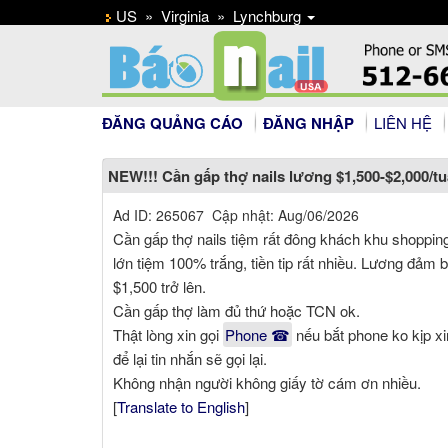
US
»
Virginia
»
Lynchburg
ĐĂNG QUẢNG CÁO
ĐĂNG NHẬP
LIÊN HỆ
NEW!!! Cần gấp thợ nails lương $1,500-$2,000/t
Ad ID: 265067 Cập nhật: Aug/06/2026
Cần gấp thợ nails tiệm rất đông khách khu shoppin
lớn tiệm 100% trắng, tiền tip rất nhiều. Lương đảm 
$1,500 trở lên.
Cần gấp thợ làm đủ thứ hoặc TCN ok.
Thật lòng xin gọi
Phone ☎
nếu bắt phone ko kịp xi
để lại tin nhắn sẽ gọi lại.
Không nhận người không giấy tờ cám ơn nhiều.
[
Translate to English
]