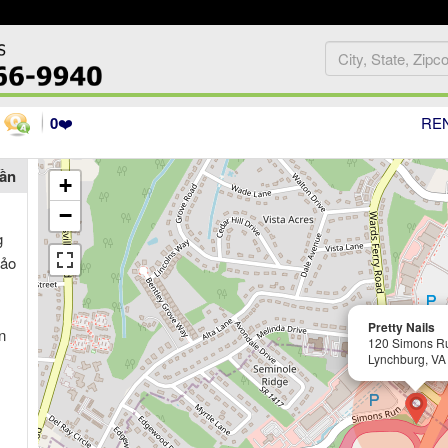
0
❤️
RE
uần
+
−
g
bảo
Pretty Nails
n
120 Simons R
Lynchburg, VA