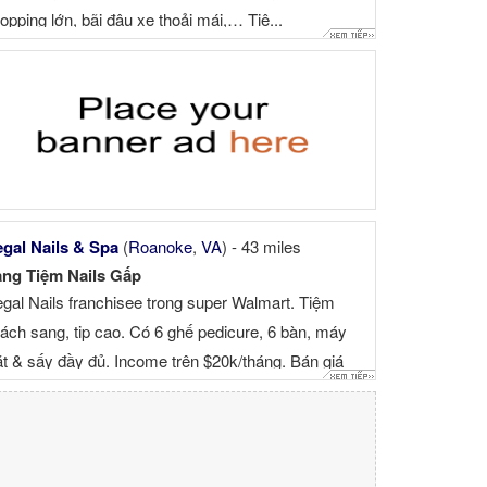
opping lớn, bãi đậu xe thoải mái,… Tiệ...
gal Nails & Spa
(
Roanoke
,
VA
) - 43 miles
ng Tiệm Nails Gấp
gal Nails franchisee trong super Walmart. Tiệm
ách sang, tip cao. Có 6 ghế pedicure, 6 bàn, máy
ặt & sấy đầy đủ. Income trên $20k/tháng. Bán giá
0k Nếu ai có nhã ý ...