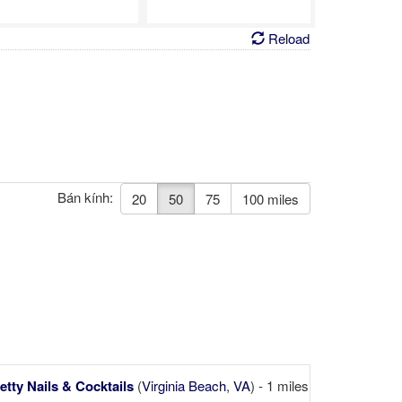
Reload
Bán kính:
20
50
75
100 miles
etty Nails & Cocktails
(
Virginia Beach
,
VA
) - 1 miles