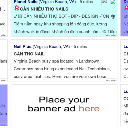
Planet Nails
(
Virginia Beach
,
VA
) - 5 miles
De
Creative Nails – New Owner, New Opportunities! NOW HIRING NAIL...
CẦN NHIỀU THỢ NAILS
💅🏻 CẦN NHIỀU THỢ BỘT - DIP - DESIGN -TCN 🏘️

ave
Tiệm nằm ngay khu shopping lớn đông đúc, lượng
Nế
khách walk-in đông, khách ổn định quanh năm. 🎨 Tiệm
và
ils
có lượ...
Nail Plus
(
Virginia Beach
,
VA
) - 5 miles
Lu
...
CẦN THỢ NAIL
Cầ
cians
Virginia Beach busy spa located in Landstown
Đa
Commons area hiring experienced Nail Technicians,
ev
busy area, high tips. Here, you are your own boss
Có
earning more than $1,500 per week, full-time & part-
Lu
time are needed. Please contact Sunny ☎ ******Spa
bận ...
iết
Mì
m làm
đa
ti