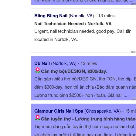
Bling Bling Nail
(
Norfolk
,
VA
) - 13 miles
Nail Technician Needed / Norfolk, VA
Urgent, nail technician needed, good pay. Call ☎
located in Norfolk, VA.
Db Nail
(
Norfolk
,
VA
) - 13 miles
Cần thợ bột/DESIGN, $300/day.
Cần gấp nhiều thợ bột/DESIGN, thợ TCN, thợ dip. 
đảm $300/day, hơn thì ăn chia (Bảo đảm quanh nă
Lương trung bình $2500+ hơn / tuần. Giá nail ...
Glamour Girls Nail Spa
(
Chesapeake
,
VA
) - 15 mi
Cần tuyển thợ - Lương trung bình hàng tháng $7,000-$12,5
Tiệm em đang cần tuyển thợ nam hoặc nữ làm bột,
và chân tay nước full time hay part time. Lương tru