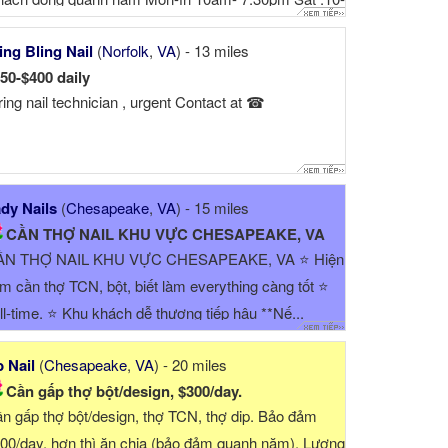
.
ing Bling Nail
(
Norfolk
,
VA
) - 13 miles
50-$400 daily
ring nail technician , urgent Contact at ☎
dy Nails
(
Chesapeake
,
VA
) - 15 miles
CẦN THỢ NAIL KHU VỰC CHESAPEAKE, VA
ẦN THỢ NAIL KHU VỰC CHESAPEAKE, VA ⭐ Hiện
ệm cần thợ TCN, bột, biết làm everything càng tốt ⭐
ll-time. ⭐ Khu khách dễ thương tiếp hậu **Nế...
 Nail
(
Chesapeake
,
VA
) - 20 miles
Cần gấp thợ bột/design, $300/day.
n gấp thợ bột/design, thợ TCN, thợ dip. Bảo đảm
00/day, hơn thì ăn chia (bảo đảm quanh năm). Lương