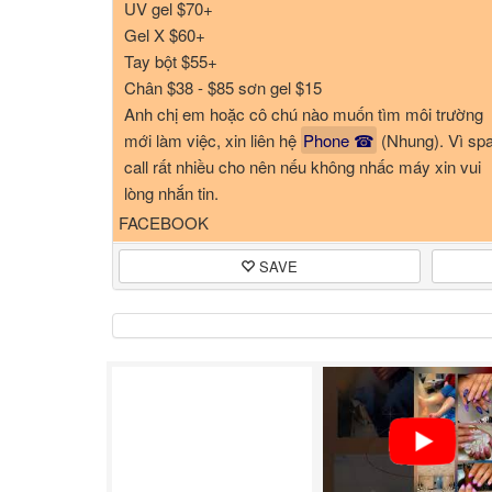
UV gel $70+
Gel X $60+
Tay bột $55+
Chân $38 - $85 sơn gel $15
Anh chị em hoặc cô chú nào muốn tìm môi trường
mới làm việc, xin liên hệ
Phone ☎
(Nhung). Vì sp
call rất nhiều cho nên nếu không nhấc máy xin vui
lòng nhắn tin.
[
Translate to English
]
FACEBOOK
SAVE
Sky Nail Bar
2718 Virginia Beach Blvd
Virginia Beach, VA 23452
Phone ☎