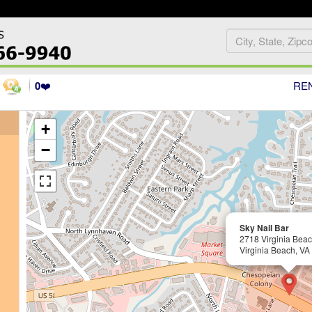
0
❤️
RE
+
−
Sky Nail Bar
2718 Virginia Beac
Virginia Beach, VA