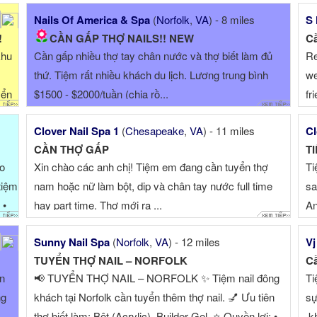
Nails Of America & Spa
(
Norfolk
,
VA
) - 8 miles
S 
!
CẦN GẤP THỢ NAILS!! NEW
Cầ
khu
Cần gấp nhiều thợ tay chân nước và thợ biết làm đủ
Re
thứ. Tiệm rất nhiều khách du lịch. Lương trung bình
we
yển
$1500 - $2000/tuần (chia rồ...
fr
sp
Clover Nail Spa 1
(
Chesapeake
,
VA
) - 11 miles
Cl
Su
CẦN THỢ GẤP
T
em
o
Xin chào các anh chị! Tiệm em đang cần tuyển thợ
Ti
tiệm
nam hoặc nữ làm bột, dip và chân tay nước full time
sa
 •
hay part time. Thợ mới ra ...
An
tr
Sunny Nail Spa
(
Norfolk
,
VA
) - 12 miles
Vj
TUYỂN THỢ NAIL – NORFOLK
Cầ
n
📢 TUYỂN THỢ NAIL – NORFOLK ✨ Tiệm nail đông
Ti
ng
khách tại Norfolk cần tuyển thêm thợ nail. 💅 Ưu tiên
sự
thợ biết làm: Bột (Acrylic), Builder Gel. ⭐ Quyền lợi: •
,k