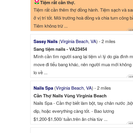
Tiệm rất cần thợ.
Tiệm rất cần thêm thợ đồng hành. Tiệm sạch và sa
ở vị trí tốt. Môi trường hoà đồng và chia turn công b
Tiệm không trừ ...
Sassy Nails
(
Virginia Beach
,
VA
) - 2 miles
Sang tiệm nails - VA23454
Mình cần tìm người sang lại tiệm vì lý do gia đình 
move đi tiểu bang khác, nên người mua mới không
lo về ...
Nails Spa
(
Virginia Beach
,
VA
) - 2 miles
Cần Thợ Nails Vùng Virginia Beach
Nails Spa - Cần thợ biết làm bột, tay chân nước ,bộ
dip, hoặc everything càng tốt. - Bao lương
$1,200-$1,500/ tuần.trên ăn chia tùy ...