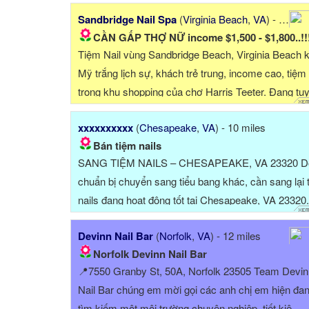
Sandbridge Nail Spa
(
Virginia Beach
,
VA
) - 7 miles
CẦN GẤP THỢ NỮ income $1,500 - $1,800..!!
Tiệm Nail vùng Sandbridge Beach, Virginia Beach 
Mỹ trắng lịch sự, khách trẻ trung, income cao, tiệm
trong khu shopping của chợ Harris Teeter. Đang tu
thợ NỮ làm lâ...
xxxxxxxxxx
(
Chesapeake
,
VA
) - 10 miles
Bán tiệm nails
SANG TIỆM NAILS – CHESAPEAKE, VA 23320 D
chuẩn bị chuyển sang tiểu bang khác, cần sang lại 
nails đang hoạt động tốt tại Chesapeake, VA 23320.
Khu vực đông ...
Devinn Nail Bar
(
Norfolk
,
VA
) - 12 miles
Norfolk Devinn Nail Bar
📍7550 Granby St, 50A, Norfolk 23505 Team Devin
Nail Bar chúng em mời gọi các anh chị em hiện đa
tìm kiếm một môi trường chuyên nghiệp, tiết kiệ...