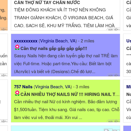
CẦN THỢ NỮ TAY CHÂN NƯỚC
ng,
TIỆM ĐÔNG KHÁCH VÀ ÍT THỢ NÊN KHÔNG
Cầ
ằng.
TRANH GIÀNH KHÁCH, Ở VIRGINIA BEACH, GIÁ
Gi
CAO, SẠCH SẼ, KHU MỸ TRẮNG. TIỆM LÀM HOÀ
và 
ĐỒNG, VUI VẺ. THU NHẬP CAO, ...
xxxxxxxxxx
(
Virginia Beach
,
VA
) - 2 miles
Us
Cần thợ nails gấp gấp gấp gấp!!!
Cầ
muốn
​Sassy Nails hiện đang cần tuyển gấp thợ nail TRẺ làm
**
 cần
việc Full-time. Hoặc part-time. ​Yêu cầu: Biết làm bột
cà
(Acrylic) và biết vẽ (Designs). ​Chế độ lươ...
30
757 Nails
(
Virginia Beach
,
VA
) - 3 miles
Mi
CẦN NHIỀU THỢ NAILS NỮ !!! HIRING NAIL TECHS.
No
t
Cần nhiều thợ nail Nữ có kinh nghiệm. Bảo đảm lương
Cầ
$1,500/tuần. Tiệm khu sang. Giá nails cao, tip cao. Chỗ
Vi
làm việc vui vẻ, thoải mái. Xin vui ...
cù