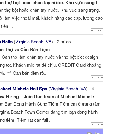
Cần thợ bột hoặc chân tay nước. Khu vực sang trọng
n thợ bột hoặc chân tay nước. Khu vực sang trọng.
ờ làm việc thoải mái, khách hàng cao cấp, lương cao
tiền ...
 Nails
(
Virginia Beach
,
VA
) - 2 miles
n Thợ và Cần Bán Tiệm
* Cần thợ làm chân tay nước và thợ bột biết design
ng tốt. Khách mix rất dễ chịu. CREDIT Card khoảng
%. *** Cần bán tiệm rộ...
chael Michele Nail Spa
(
Virginia Beach
,
VA
) - 4 miles
w Hiring – Join Our Team at Michael Michele
n Bạn Đồng Hành Cùng Tiệm Tiệm em ở trung tâm
rginia Beach Town Center đang tìm bạn đồng hành
ng tiệm. Tiệm rất cần full ...