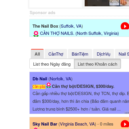
Sponsor ads
The Nail Box
(
Suffolk
,
VA
)
CẦN THỢ NAILS. (North Suffolk, Virginia)
All
CầnThợ
BánTiệm
DịchVụ
Nail 
List theo Ngày đăng
List theo Khoản cách
Db Nail
(
Norfolk
,
VA
)
Cần thợ bột/DESIGN, $300/day.
Cần gấp nhiều thợ bột/DESIGN, thợ TCN, thợ dip. 
đảm $300/day, hơn thì ăn chia (Bảo đảm quanh nă
Lương trung bình $2500+ hơn / tuần. Giá nail ...
Sky Nail Bar
(
Virginia Beach
,
VA
) - 0 miles