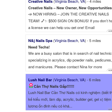
Creative Nails
(
Virginia Beach
,
VA
) - 4 miles
📣 NOW HIRING – JOIN THE CREATIVE NAILS
TEAM! 💅✨ $500 SIGN ON BONUS! If you don’t h
a license we can help you get one! Email
creativenails757@gmail.com for details Creative Na
N&j Nails Spa
(
Virginia Beach
,
VA
) - 5 miles
in Virginia Beach, VA is looking for experienced nail 
Need Techs!
We are a busy salon that is in search of nail techni
specializing in acrylics, dip powder nails, pedicures,
and manicures. Please contact Nina for more
questions at: ☎ .
Lush Nail Bar
(
Virginia Beach
,
VA
) - 6 miles
Cần Thợ Nails Gấp!!!!!!
Lush Nail Bar Cần Thơ Nails có kinh nghiệm (biết th
kế kiểu mới, làm dip, acrylic, builder gel, gel x) tiệ
lượng ổn định nếu có khá...