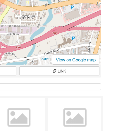
View on Google map
Leaflet
|
LINK