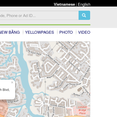
Vietnamese
English
NEW BẰNG
YELLOWPAGES
PHOTO
VIDEO
×
h Blvd,