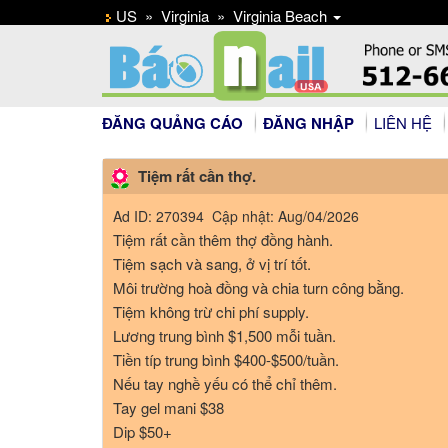
US
»
Virginia
»
Virginia Beach
ĐĂNG QUẢNG CÁO
ĐĂNG NHẬP
LIÊN HỆ
Tiệm rất cần thợ.
Ad ID: 270394 Cập nhật: Aug/04/2026
Tiệm rất cần thêm thợ đồng hành.
Tiệm sạch và sang, ở vị trí tốt.
Môi trường hoà đồng và chia turn công bằng.
Tiệm không trừ chi phí supply.
Lương trung bình $1,500 mỗi tuần.
Tiền típ trung bình $400-$500/tuần.
Nếu tay nghề yếu có thể chỉ thêm.
Tay gel mani $38
Dip $50+