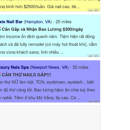
ung bình hơn $2500/tuần. Giá nail cao, tiệ...
xie Nail Bar
(
Hampton
,
VA
) - 25 miles
Cần Gấp và Nhận Bao Lương $300/ngày
ệm income ổn định quanh năm. Tiệm hiện rất đông
ách và đã fully remodel (có máy hút thoát khí), nằm
ong vùng khách sang, lính nhiều ...
xury Nals Spa
(
Newport News
,
VA
) - 32 miles
CẦN THỢ NAILS GẤP!!!
n thợ NỮ làm bột, TCN, eyebrown, eyelash... biết
m đủ thứ càng tốt. Bao lương hặoc ăn chia tuỳ theo
y nghề. Tiệm ở khu Mỹ trắng, tip cao. Có ...