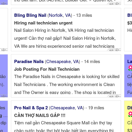
Giá ...
7..
Bling Bling Nail
(
Norfolk
,
VA
) - 13 miles
Bl
Hiring nail technician urgent
$3
Nail Salon Hiring in Norfolk, VA Hiring nail technician
Hi
urgent! Cần thợ nail gấp!! Nail Salon Hiring in Norfolk,
VA We are hiring experienced senior nail technicians
and junior powder nail technicians. Great commission
Paradise Nails
(
Chesapeake
,
VA
) - 14 miles
La
and good tips. Commission ...
Job Posting For Nail Technician
Bảo
The Paradise Nails in Chesapeake is looking for skilled
C
m).
Nail Technicians . The working environment is Clean
ti
and The Owner is easy going . The shop is located in
Fu
Great Bridge which is white area with high percentage
les
Pro Nail & Spa 2
(
Chesapeake
,
VA
) - 19 miles
Db
tip. For someone who ...
00
CẦN THỢ NAILS GẤP !!!
 dip
Tiệm nail gần Chesapeake Square Mall cần thợ tay
Cầ
ng
chân nước hoặc thợ bột hoặc biết làm everything thì
$3