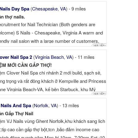
Nails Day Spa
(
Chesapeake
,
VA
) - 9 miles
n thợ nails.
cruitment for Nail Technician (Both genders are
lcome) S Nails - Chesapeake, Virginia A warm and
iendly nail salon with a large number of customers,
ecializing in nail care and architectural gel services.
over Nail Spa 2
(
Virginia Beach
,
VA
) - 11 miles
itable for technicians seeking long-term stable
IỆM MỚI CẦN GẤP THỢ!
ployment. § ...
ệm Clover Nail Spa chi nhánh 2 mới build, sạch sẽ,
ng trọng và rất đông khách ở Kempville and Princess
ne Virginia Beach-VA, kế bên Starbuck, khu Mỹ
ắng. TIỆM ĐANG ...
 Nails And Spa
(
Norfolk
,
VA
) - 13 miles
n Gấp Thợ Nail
ệm VJ Nails vùng Ghent Norfolk,khu khách sang lich
,tip cao cần gấp thợ bột,tcn ,bảo đảm income cao
hách đông quanh năm Mon-fri 10am- 7:30pm Sat :10-