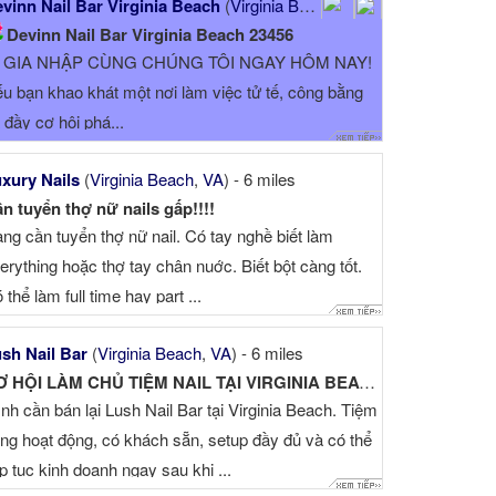
vinn Nail Bar Virginia Beach
(
Virginia Beach
,
VA
) - 5 miles
Devinn Nail Bar Virginia Beach 23456
 GIA NHẬP CÙNG CHÚNG TÔI NGAY HÔM NAY!
u bạn khao khát một nơi làm việc tử tế, công bằng
 đầy cơ hội phá...
xury Nails
(
Virginia Beach
,
VA
) - 6 miles
n tuyển thợ nữ nails gấp!!!!
ng cần tuyển thợ nữ nail. Có tay nghề biết làm
erything hoặc thợ tay chân nuớc. Biết bột càng tốt.
 thể làm full time hay part ...
sh Nail Bar
(
Virginia Beach
,
VA
) - 6 miles
CƠ HỘI LÀM CHỦ TIỆM NAIL TẠI VIRGINIA BEACH
nh cần bán lại Lush Nail Bar tại Virginia Beach. Tiệm
ng hoạt động, có khách sẵn, setup đầy đủ và có thể
ếp tục kinh doanh ngay sau khi ...