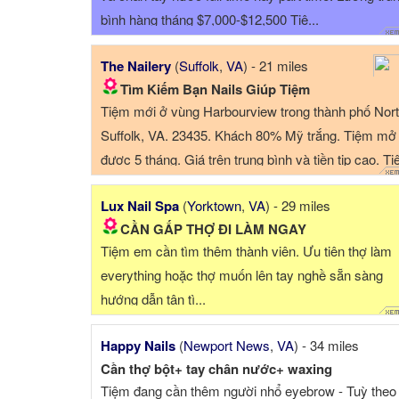
bình hàng tháng $7,000-$12,500 Tiệ...
The Nailery
(
Suffolk
,
VA
) - 21 miles
Tìm Kiếm Bạn Nails Giúp Tiệm
Tiệm mới ở vùng Harbourview trong thành phố Nor
Suffolk, VA. 23435. Khách 80% Mỹ trắng. Tiệm mở
được 5 tháng. Giá trên trung bình và tiền tip cao. T
rất ...
Lux Nail Spa
(
Yorktown
,
VA
) - 29 miles
CẦN GẤP THỢ ĐI LÀM NGAY
Tiệm em cần tìm thêm thành viên. Ưu tiên thợ làm
everything hoặc thợ muốn lên tay nghề sẵn sàng
hướng dẫn tận tì...
Happy Nails
(
Newport News
,
VA
) - 34 miles
Cần thợ bột+ tay chân nước+ waxing
Tiệm đang cần thêm người nhổ eyebrow - Tuỳ theo