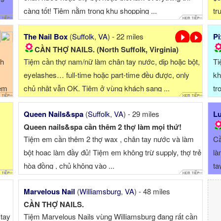
càng tốt! Tiệm nằm trong khu shopping ...
tr
The Nail Box
(
Suffolk
,
VA
) - 22 miles
Pi
CẦN THỢ NAILS. (North Suffolk, Virginia)
th
Tiệm cần thợ nam/nữ làm chân tay nước, dip hoặc bột,
Ti
eyelashes… full-time hoặc part-time đều được, only
kh
iệm
chủ nhật vẫn OK. Tiệm ở vùng khách sang ...
tr
Queen Nails&spa
(
Suffolk
,
VA
) - 29 miles
Lu
Queen nails&spa cần thêm 2 thợ làm mọi thứ!
Tiệm em cần thêm 2 thợ wax , chân tay nước và làm
Cầ
bột hoac làm đầy đủ! Tiệm em không trừ supply, thợ trẻ
là
hòa đồng , chủ không vào ...
ta
Marvelous Nail
(
Williamsburg
,
VA
) - 48 miles
CẦN THỢ NAILS.
 tay
Tiệm Marvelous Nails vùng Williamsburg đang rất cần