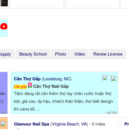
Supply
Beauty School
Photo
Video
Renew License
Cần Thợ Gấp
(
Louisburg
,
NC
)
Cần Thợ Nail Gấp
Bảo
Tiệm đang rất cần thêm thợ tay chân nước hoặc thợ
m).
bột, giá cao, tip hậu, khách thân thiện, thợ biết design
thì càng tốt. ...
Glamour Nail Spa
(
Virginia Beach
,
VA
) - 0 miles
Pr