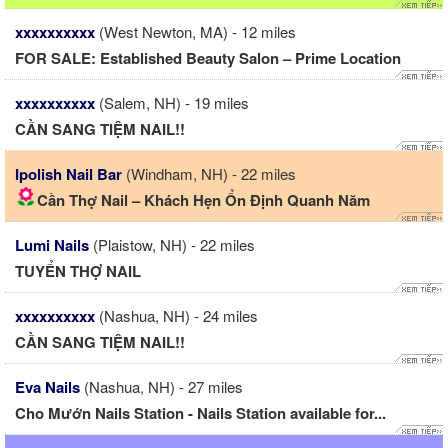
xxxxxxxxxx
(West Newton, MA) - 12 miles
FOR SALE: Established Beauty Salon – Prime Location
xxxxxxxxxx
(Salem, NH) - 19 miles
CẦN SANG TIỆM NAIL!!
Ipolish Nail Bar
(Windham, NH) - 22 miles
Cần Thợ Nail – Khách Hẹn Ổn Định Quanh Năm
Lumi Nails
(Plaistow, NH) - 22 miles
TUYỂN THỢ NAIL
xxxxxxxxxx
(Nashua, NH) - 24 miles
CẦN SANG TIỆM NAIL!!
Eva Nails
(Nashua, NH) - 27 miles
Cho Mướn Nails Station - Nails Station available for...