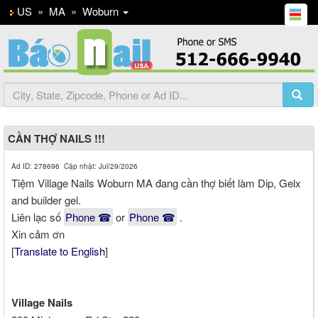
US
»
MA
»
Woburn
CẦN THỢ NAILS !!!
Ad ID: 278696 Cập nhật: Jul/29/2026
Tiệm Village Nails Woburn MA đang cần thợ biết làm Dip, Gelx
and builder gel.
Liên lạc số
Phone ☎
or
Phone ☎
.
Xin cảm ơn
[
Translate to English
]
Village Nails