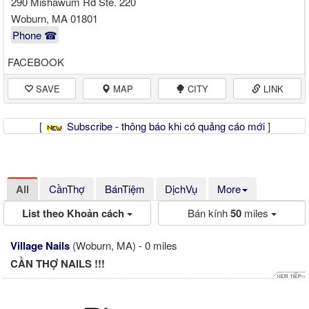
290 Mishawum Rd Ste. 220
Woburn, MA 01801
Phone ☎
FACEBOOK
SAVE
MAP
CITY
LINK
[
Subscribe - thông báo khi có quảng cáo mới
]
All
CầnThợ
BánTiệm
DịchVụ
More
List theo Khoản cách
Bán kính
50
miles
Village Nails
(Woburn, MA) - 0 miles
CẦN THỢ NAILS !!!