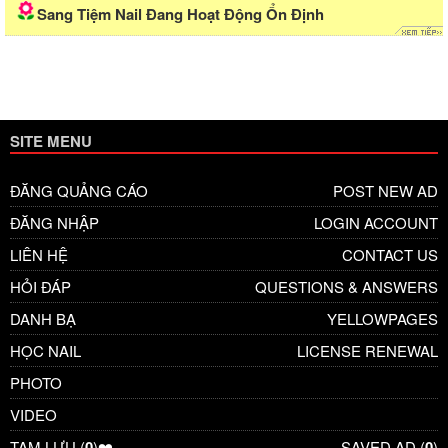
Sang Tiệm Nail Đang Hoạt Động Ổn Định
SITE MENU
ĐĂNG QUẢNG CÁO
POST NEW AD
ĐĂNG NHẬP
LOGIN ACCOUNT
LIÊN HỆ
CONTACT US
HỎI ĐÁP
QUESTIONS & ANSWERS
DANH BẠ
YELLOWPAGES
HỌC NAIL
LICENSE RENEWAL
PHOTO
VIDEO
TẠM LƯU (
0
)❤️
SAVED AD (
0
)