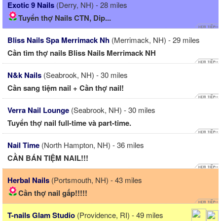
Exotic 9 Nails
(Derry, NH) - 28 miles
Tuyển thợ Nails CTN, Dip...
Bliss Nails Spa Merrimack Nh
(Merrimack, NH) - 29 miles
Cần tìm thợ nails Bliss Nails Merrimack NH
N&k Nails
(Seabrook, NH) - 30 miles
Cần sang tiệm nail + Cần thợ nail!
Verra Nail Lounge
(Seabrook, NH) - 30 miles
Tuyển thợ nail full-time và part-time.
Nail Time
(North Hampton, NH) - 36 miles
CẦN BÁN TIỆM NAIL!!!
Herbal Nails
(Portsmouth, NH) - 43 miles
Cần thợ nail gấp!!!!!
T-nails Glam Studio
(Providence, RI) - 49 miles