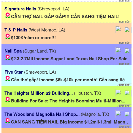
Signature Nails
(Shreveport, LA)
CẦN THỢ NAIL GẤP GẤP!!! CẦN SANG TIỆM NAIL!
T & P Nails
(West Monroe, LA)
$130K/năm or more!!!
Nail Spa
(Sugar Land, TX)
$2.3-2.7Mil Income Sugar Land Texas Nail Shop For Sale
Five Star
(Shreveport, LA)
Cần thợ gấp! Income $6k-$10k per month! Cần sang tiệm...
The Heights Million $$ Building...
(Houston, TX)
Building For Sale: The Heights Booming Multi-Million...
The Woodland Magnolia Nail Shop...
(Magnolia, TX)
CẦN SANG TIỆM NAIL Big Income $1.2mil-1.3mil Magnolia/The...