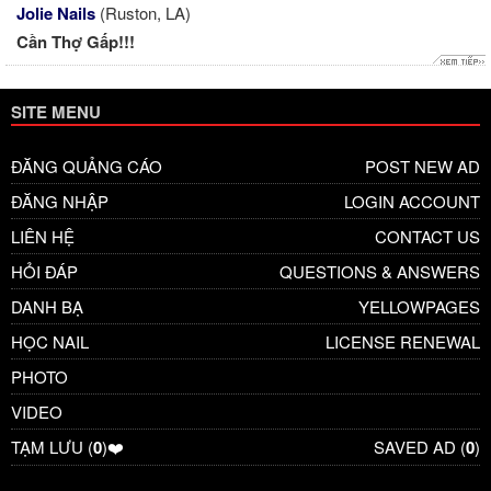
Jolie Nails
(Ruston, LA)
Cần Thợ Gấp!!!
SITE MENU
ĐĂNG QUẢNG CÁO
POST NEW AD
ĐĂNG NHẬP
LOGIN ACCOUNT
LIÊN HỆ
CONTACT US
HỎI ĐÁP
QUESTIONS & ANSWERS
DANH BẠ
YELLOWPAGES
HỌC NAIL
LICENSE RENEWAL
PHOTO
VIDEO
TẠM LƯU (
0
)❤️
SAVED AD (
0
)