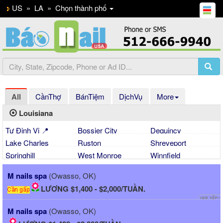
US
»
LA
»
Chọn thành phố
All
CầnThợ
BánTiệm
DịchVụ
More
Louisiana
Tự Định Vị 📍
Bossier City
Dequincy
Lake Charles
Ruston
Shreveport
Springhill
West Monroe
Winnfield
M nails spa
(Owasso, OK)
LƯƠNG $1,400 - $2,000/TUẦN.
M nails spa
(Owasso, OK)