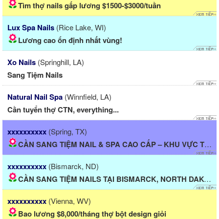
Tìm thợ nails gấp lương $1500-$3000/tuần
Lux Spa Nails
(Rice Lake, WI)
Lương cao ổn định nhất vùng!
Xo Nails
(Springhill, LA)
Sang Tiệm Nails
Natural Nail Spa
(Winnfield, LA)
Cần tuyển thợ CTN, everything...
xxxxxxxxxx
(Spring, TX)
CẦN SANG TIỆM NAIL & SPA CAO CẤP – KHU VỰC THE WOODLANDS,...
xxxxxxxxxx
(Bismarck, ND)
CẦN SANG TIỆM NAILS TẠI BISMARCK, NORTH DAKOTA
xxxxxxxxxx
(Vienna, WV)
Bao lương $8,000/tháng thợ bột design giỏi