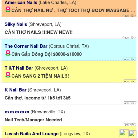
American Nails
(Lake Charles, LA)
CẦN THỢ NAIL NỮ , THỢ TÓC! THỢ BODY MASSAGE GẤP!!!
Silky Nails
(Shreveport, LA)
CẦN THỢ NAILS !!!NEW NEW!!
The Corner Nail Bar
(Corpus Christi, TX)
Cần Gấp Đồng Đội $8000-$10000
T &T Nail Bar
(Shreveport, LA)
CẦN SANG 2 TIỆM NAIL!!!
K Nail Bar
(Shreveport, LA)
Cần thợ. Income từ 1k5 tới 3k5
xxxxxxxxxx
(Brownsville, TX)
Nail Tech/Manager Needed
Lavish Nails And Lounge
(Longview, TX)