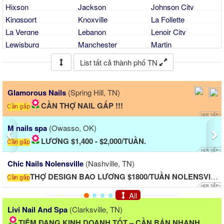
Hixson
Jackson
Johnson City
Kingsport
Knoxville
La Follette
La Vergne
Lebanon
Lenoir City
Lewisburg
Manchester
Martin
Maryville
Memphis
Mount Juliet
List tất cả thành phố TN
Mountain City
Mt. Juliet
Murfreesboro
Nashville
Nolensville
Oak Ridge
Previous
Ne
TN)
843 Nail & Spa
(Mount Pleasant
Oakland
Ocoee
Ooltewah
!!!
Khmer & Viet Shop! Cần Thợ 
Pigeon Forge
Piney Flats
Powell
Pulaski
Ripley
Rockwood
C Nail Spa
(Carthage, MO)
Sevierville
Seymour
Smyrna
000/TUẦN.
Cần thợ nail bột - TCN 
Soddy-daisy
Spring Hill
Springfield
Sweetwater
White House
le, TN)
VIP Nail Spa
(Hermitage, TN)
 $1800/TUẦN NOLENSVILLE...
📢 CẦN TUYỂN THỢ NAIL
All
Livi Nail And Spa
(Clarksville, TN)
TIỆM ĐANG KINH DOANH TỐT – CẦN BÁN NHANH