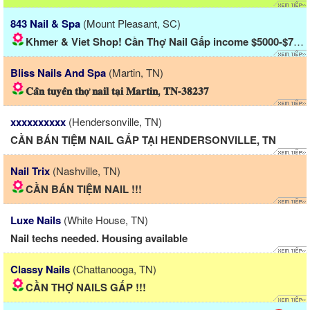
843 Nail & Spa
(Mount Pleasant, SC)
Khmer & Viet Shop! Cần Thợ Nail Gấp income $5000-$7000/Tháng!!!
Bliss Nails And Spa
(Martin, TN)
𝐂𝐚̂̀𝐧 𝐭𝐮𝐲𝐞̂̉𝐧 𝐭𝐡𝐨̛̣ 𝐧𝐚𝐢𝐥 𝐭𝐚̣𝐢 𝐌𝐚𝐫𝐭𝐢𝐧, 𝐓𝐍-𝟑𝟖𝟐𝟑𝟕
xxxxxxxxxx
(Hendersonville, TN)
CẦN BÁN TIỆM NAIL GẤP TẠI HENDERSONVILLE, TN
Nail Trix
(Nashville, TN)
CẦN BÁN TIỆM NAIL !!!
Luxe Nails
(White House, TN)
️Nail techs needed️. Housing available
Classy Nails
(Chattanooga, TN)
CẦN THỢ NAILS GẤP !!!