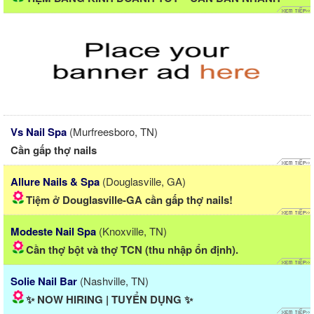
Vs Nail Spa
(Murfreesboro, TN)
Cần gấp thợ nails
Allure Nails & Spa
(Douglasville, GA)
Tiệm ở Douglasville-GA cần gấp thợ nails!
Modeste Nail Spa
(Knoxville, TN)
Cần thợ bột và thợ TCN (thu nhập ổn định).
Solie Nail Bar
(Nashville, TN)
✨ NOW HIRING | TUYỂN DỤNG ✨