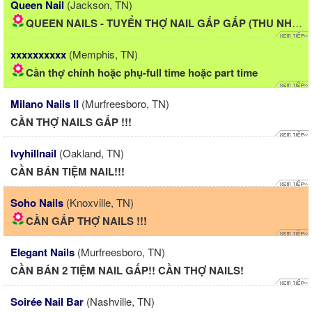
Queen Nail
(Jackson, TN)
QUEEN NAILS - TUYỂN THỢ NAIL GẤP GẤP (THU NHẬP 2000-2500/...
xxxxxxxxxx
(Memphis, TN)
Cần thợ chính hoặc phụ-full time hoặc part time
Milano Nails II
(Murfreesboro, TN)
CẦN THỢ NAILS GẤP !!!
Ivyhillnail
(Oakland, TN)
CẦN BÁN TIỆM NAIL!!!
Soho Nails
(Knoxville, TN)
CẦN GẤP THỢ NAILS !!!
Elegant Nails
(Murfreesboro, TN)
CẦN BÁN 2 TIỆM NAIL GẤP!! CẦN THỢ NAILS!
Soirée Nail Bar
(Nashville, TN)