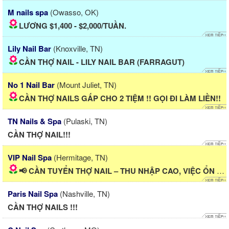
M nails spa
(Owasso, OK)
LƯƠNG $1,400 - $2,000/TUẦN.
Lily Nail Bar
(Knoxville, TN)
CẦN THỢ NAIL - LILY NAIL BAR (FARRAGUT)
No 1 Nail Bar
(Mount Juliet, TN)
CẦN THỢ NAILS GẤP CHO 2 TIỆM !! GỌI ĐI LÀM LIỀN!!
TN Nails & Spa
(Pulaski, TN)
CẦN THỢ NAIL!!!
VIP Nail Spa
(Hermitage, TN)
📢 CẦN TUYỂN THỢ NAIL – THU NHẬP CAO, VIỆC ỔN ĐỊNH
Paris Nail Spa
(Nashville, TN)
CẦN THỢ NAILS !!!