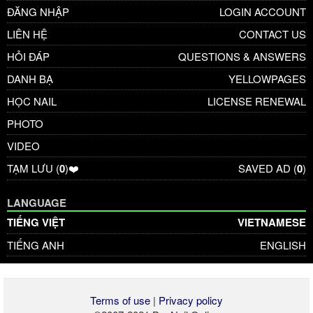
ĐĂNG NHẬP
LOGIN ACCOUNT
LIÊN HỆ
CONTACT US
HỎI ĐÁP
QUESTIONS & ANSWERS
DANH BẠ
YELLOWPAGES
HỌC NAIL
LICENSE RENEWAL
PHOTO
VIDEO
TẠM LƯU (
0
)❤️
SAVED AD (
0
)
LANGUAGE
TIẾNG VIỆT
VIETNAMESE
TIẾNG ANH
ENGLISH
Terms of use
|
Privacy policy