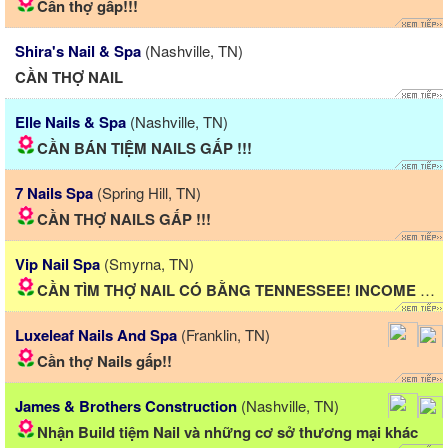
Cần thợ gấp!!!
Shira's Nail & Spa
(Nashville, TN)
CẦN THỢ NAIL
Elle Nails & Spa
(Nashville, TN)
CẦN BÁN TIỆM NAILS GẤP !!!
7 Nails Spa
(Spring Hill, TN)
CẦN THỢ NAILS GẤP !!!
Vip Nail Spa
(Smyrna, TN)
CẦN TÌM THỢ NAIL CÓ BẰNG TENNESSEE! INCOME CAO
Luxeleaf Nails And Spa
(Franklin, TN)
Cần thợ Nails gấp!!
James & Brothers Construction
(Nashville, TN)
Nhận Build tiệm Nail và những cơ sở thương mại khác