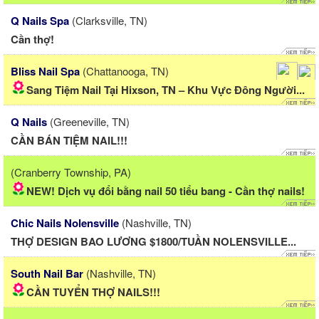
Q Nails Spa
(Clarksville, TN)
Cần thợ!
Bliss Nail Spa
(Chattanooga, TN)
Sang Tiệm Nail Tại Hixson, TN – Khu Vực Đông Người...
Q Nails
(Greeneville, TN)
CẦN BÁN TIỆM NAIL!!!
(Cranberry Township, PA)
NEW! Dịch vụ đổi bằng nail 50 tiểu bang - Cần thợ nails!
Chic Nails Nolensville
(Nashville, TN)
THỢ DESIGN BAO LƯƠNG $1800/TUẦN NOLENSVILLE...
South Nail Bar
(Nashville, TN)
CẦN TUYỂN THỢ NAILS!!!