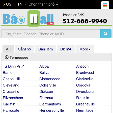
US
»
TN
»
Chọn thành phố
All
CầnThợ
BánTiệm
DịchVụ
More
Tennessee
Tự Định Vị 📍
Alcoa
Antioch
Bartlett
Bolivar
Brentwood
Chapel Hill
Chattanooga
Clarksville
Cleveland
Collierville
Cordova
Crossville
Dickson
Dyersburg
Elizabethton
Farragut
Franklin
Gallatin
Germantown
Greeneville
Harrogate
Hendersonville
Hermitage