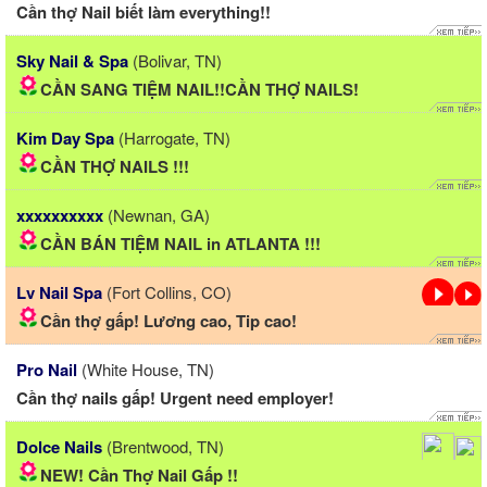
Cần thợ Nail biết làm everything!!
Sky Nail & Spa
(Bolivar, TN)
CẦN SANG TIỆM NAIL!!CẦN THỢ NAILS!
Kim Day Spa
(Harrogate, TN)
CẦN THỢ NAILS !!!
xxxxxxxxxx
(Newnan, GA)
CẦN BÁN TIỆM NAIL in ATLANTA !!!
Lv Nail Spa
(Fort Collins, CO)
Cần thợ gấp! Lương cao, Tip cao!
Pro Nail
(White House, TN)
Cần thợ nails gấp! Urgent need employer!
Dolce Nails
(Brentwood, TN)
NEW! Cần Thợ Nail Gấp !!