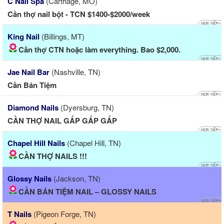
C Nail Spa
(Carthage, MO)
Cần thợ nail bột - TCN $1400-$2000/week
King Nail
(Billings, MT)
Cần thợ CTN hoặc làm everything. Bao $2,000.
Jae Nail Bar
(Nashville, TN)
Cần Bán Tiệm
Diamond Nails
(Dyersburg, TN)
CẦN THỢ NAIL GẤP GẤP GẤP
Chapel Hill Nails
(Chapel Hill, TN)
CẦN THỢ NAILS !!!
Glossy Nails
(Jackson, TN)
CẦN BÁN TIỆM NAIL – GLOSSY NAILS
T Nails
(Pigeon Forge, TN)