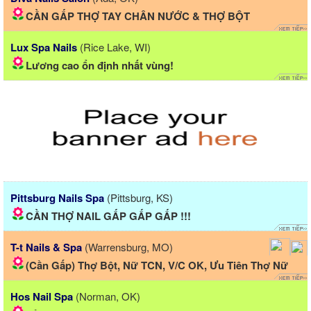
CẦN GẤP THỢ TAY CHÂN NƯỚC & THỢ BỘT
Lux Spa Nails
(Rice Lake, WI)
Lương cao ổn định nhất vùng!
Pittsburg Nails Spa
(Pittsburg, KS)
CẦN THỢ NAIL GẤP GẤP GẤP !!!
T-t Nails & Spa
(Warrensburg, MO)
(Cần Gấp) Thợ Bột, Nữ TCN, V/C OK, Ưu Tiên Thợ Nữ
Hos Nail Spa
(Norman, OK)