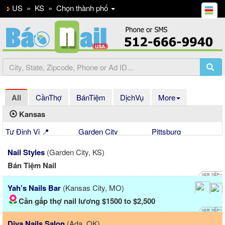
US
»
KS
»
Chọn thành phố
All
CầnThợ
BánTiệm
DịchVụ
More
Kansas
Tự Định Vị 📍
Garden City
Pittsburg
Nail Styles
(Garden City, KS)
Bán Tiệm Nail
Yah’s Nails Bar
(Kansas City, MO)
Cần gấp thợ nail lương $1500 to $2,500
Diva Nails Salon
(Ada, OK)