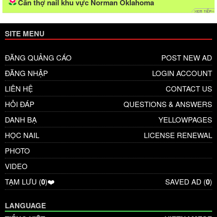
Cần thợ nail khu vực Norman Oklahoma
SITE MENU
ĐĂNG QUẢNG CÁO
POST NEW AD
ĐĂNG NHẬP
LOGIN ACCOUNT
LIÊN HỆ
CONTACT US
HỎI ĐÁP
QUESTIONS & ANSWERS
DANH BẠ
YELLOWPAGES
HỌC NAIL
LICENSE RENEWAL
PHOTO
VIDEO
TẠM LƯU (
0
)❤️
SAVED AD (
0
)
LANGUAGE