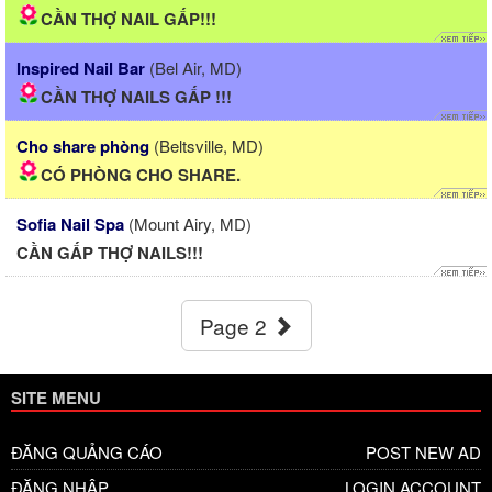
CẦN THỢ NAIL GẤP!!!
Inspired Nail Bar
(Bel Air, MD)
CẦN THỢ NAILS GẤP !!!
Cho share phòng
(Beltsville, MD)
CÓ PHÒNG CHO SHARE.
Sofia Nail Spa
(Mount Airy, MD)
CẦN GẤP THỢ NAILS!!!
Page 2
SITE MENU
ĐĂNG QUẢNG CÁO
POST NEW AD
ĐĂNG NHẬP
LOGIN ACCOUNT