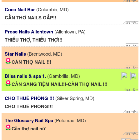
Coco Nail Bar
(Columbia, MD)
CẦN THỢ NAILS GẤP!!
Prose Nails Allentown
(Allentown, PA)
THIẾU THỢ, THIẾU THỢ!!!
Star Nails
(Brentwood, MD)
CẦN THỢ NAIL !!!
Bliss nails & spa 1.
(Gambrills, MD)
CẦN SANG TIỆM NAIL!!!-CẦN THỢ NAIL !!!
CHO THUÊ PHÒNG !!!
(Silver Spring, MD)
CHO THUÊ PHÒNG!!!
The Glossary Nail Spa
(Potomac, MD)
Cần thợ nail nữ