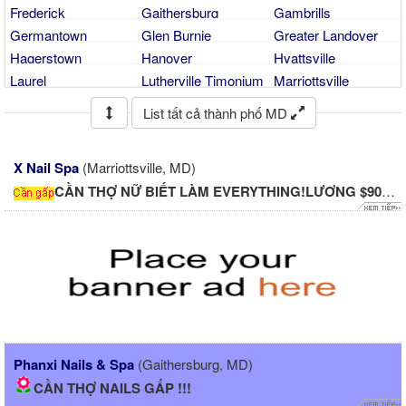
Frederick
Gaithersburg
Gambrills
Germantown
Glen Burnie
Greater Landover
Hagerstown
Hanover
Hyattsville
Laurel
Lutherville Timonium
Marriottsville
Middletown
Mount Airy
Nottingham
List tất cả thành phố MD
Ocean City
Owings Mills
Parkville
Pasadena
Potomac
Reisterstown
X Nail Spa
(Marriottsville, MD)
Rockville
Severna Park
Silver Spring
CẦN THỢ NỮ BIẾT LÀM EVERYTHING!LƯƠNG $900-$1400/tuần/...
Suitland
Waldorf
Westminster
Windsor Mill
Woodbine
Phanxi Nails & Spa
(Gaithersburg, MD)
CẦN THỢ NAILS GẤP !!!