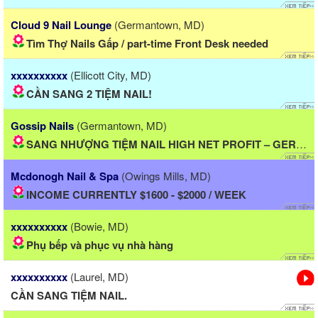
Cloud 9 Nail Lounge
(Germantown, MD)
Tìm Thợ Nails Gấp / part-time Front Desk needed
xxxxxxxxxx
(Ellicott City, MD)
CẦN SANG 2 TIỆM NAIL!
Gossip Nails
(Germantown, MD)
SANG NHƯỢNG TIỆM NAIL HIGH NET PROFIT – GERMANTOWN,...
Mcdonogh Nail & Spa
(Owings Mills, MD)
INCOME CURRENTLY $1600 - $2000 / WEEK
xxxxxxxxxx
(Bowie, MD)
Phụ bếp và phục vụ nhà hàng
xxxxxxxxxx
(Laurel, MD)
CẦN SANG TIỆM NAIL.