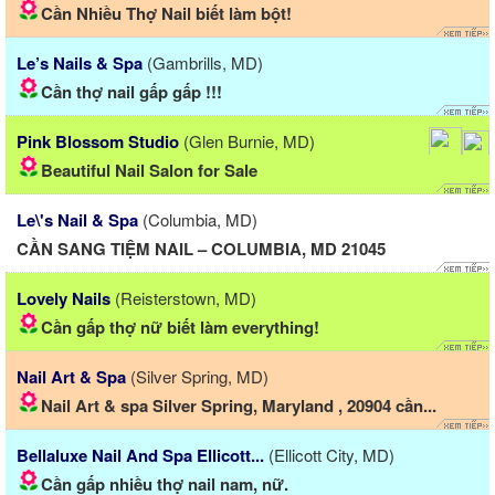
Cần Nhiều Thợ Nail biết làm bột!
Le’s Nails & Spa
(Gambrills, MD)
Cần thợ nail gấp gấp !!!
Pink Blossom Studio
(Glen Burnie, MD)
Beautiful Nail Salon for Sale
Le\'s Nail & Spa
(Columbia, MD)
CẦN SANG TIỆM NAIL – COLUMBIA, MD 21045
Lovely Nails
(Reisterstown, MD)
Cần gấp thợ nữ biết làm everything!
Nail Art & Spa
(Silver Spring, MD)
Nail Art & spa Silver Spring, Maryland , 20904 cần...
Bellaluxe Nail And Spa Ellicott...
(Ellicott City, MD)
Cần gấp nhiều thợ nail nam, nữ.