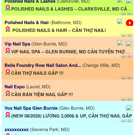
Polished Nails & Lashes
(Clarksville, MD)
POLISHED NAILS & LASHES – CLARKSVILLE, MD CẦN TUYỂN...
Polished Nails & Hair
(Baltimore, MD)
​ POLISHED NAILS & HAIR – CẦN THỢ NAIL!
Vip Nail Spa
(Glen Burnie, MD)
VIP NAIL SPA – GLEN BURNIE, MD CẦN TUYỂN THỢ NAIL
Bella Foundry Row Nail Salon And...
(Owings Mills, MD)
CẦN THỢ NAILS GẤP !!!
Nail Expo
(Laurel, MD)
CẦN BÁN TIỆM NAIL GẤP !!!
Vox Nail Spa Glen Burnie
(Glen Burnie, MD)
(NEW 08/2026) LƯƠNG 2,000$ & UP, CẦN THỢ NAIL GẤP
xxxxxxxxxx
(Severna Park, MD)