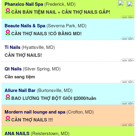
Phanxico Nail Spa
(Frederick, MD)
CẦN BÁN TIỆM NAIL + CẦN THỢ NAILS GẤP!
Beaute Nails & Spa
(Severna Park, MD)
CẦN THỢ NAILS !CÓ BẰNG MD!
Ti Nails
(Hyattsville, MD)
CẦN THỢ NAILS!
Qt Nails
(Silver Spring, MD)
Cần sang tiệm
Allure Nail Bar
(Burtonsville, MD)
BAO LƯƠNG THỢ BỘT GIỎI $2000/tuần
Mordern nail lounge and spa
(Crofton, MD)
CẦN THỢ NAILS !!!
ANA NAILS
(Reisterstown, MD)