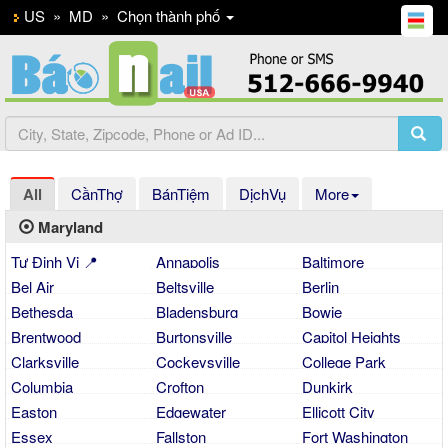
US
»
MD
»
Chọn thành phố
All
CầnThợ
BánTiệm
DịchVụ
More
Maryland
Tự Định Vị 📍
Annapolis
Baltimore
Bel Air
Beltsville
Berlin
Bethesda
Bladensburg
Bowie
Brentwood
Burtonsville
Capitol Heights
Clarksville
Cockeysville
College Park
Columbia
Crofton
Dunkirk
Easton
Edgewater
Ellicott City
Essex
Fallston
Fort Washington