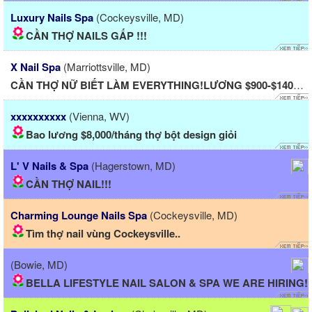
Luxury Nails Spa
(Cockeysville, MD)
CẦN THỢ NAILS GẤP !!!
X Nail Spa
(Marriottsville, MD)
CẦN THỢ NỮ BIẾT LÀM EVERYTHING!LƯƠNG $900-$1400/tuần/...
xxxxxxxxxx
(Vienna, WV)
Bao lương $8,000/tháng thợ bột design giỏi
L' V Nails & Spa
(Hagerstown, MD)
CẦN THỢ NAIL!!!
Charming Lounge Nails Spa
(Cockeysville, MD)
Tìm thợ nail vùng Cockeysville..
(Bowie, MD)
BELLA LIFESTYLE NAIL SALON & SPA WE ARE HIRING!