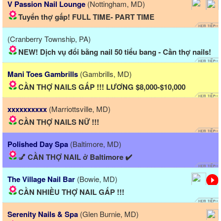
V Passion Nail Lounge
(Nottingham, MD)
Tuyển thợ gấp! FULL TIME- PART TIME
(Cranberry Township, PA)
NEW! Dịch vụ đổi bằng nail 50 tiểu bang - Cần thợ nails!
Mani Toes Gambrills
(Gambrills, MD)
CẦN THỢ NAILS GẤP !!! LƯƠNG $8,000-$10,000
xxxxxxxxxx
(Marriottsville, MD)
CẦN THỢ NAILS NỮ !!!
Polished Day Spa
(Baltimore, MD)
💅 CẦN THỢ NAIL ở Baltimore ✔️
The Village Nail Bar
(Bowie, MD)
CẦN NHIỀU THỢ NAIL GẤP !!!
Serenity Nails & Spa
(Glen Burnie, MD)