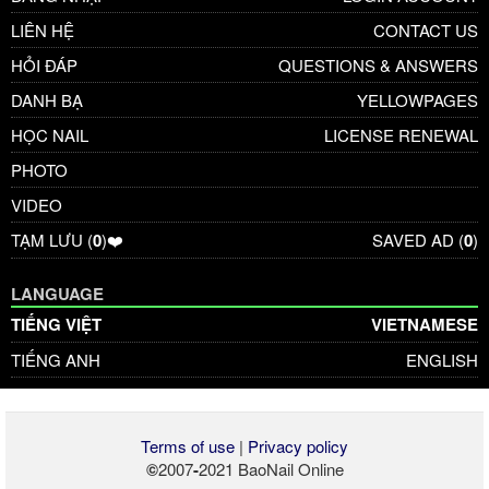
LIÊN HỆ
CONTACT US
HỎI ĐÁP
QUESTIONS & ANSWERS
DANH BẠ
YELLOWPAGES
HỌC NAIL
LICENSE RENEWAL
PHOTO
VIDEO
TẠM LƯU (
0
)❤️
SAVED AD (
0
)
LANGUAGE
TIẾNG VIỆT
VIETNAMESE
TIẾNG ANH
ENGLISH
Terms of use
|
Privacy policy
©
2007
-
2021 BaoNail Online