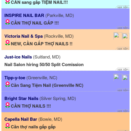
CẦN sang gấp TIỆM NAIL!!!
INSPIRE NAIL BAR
(Parkville, MD)
CẦN THỢ NAIL GẤP !!!
Victoria Nail & Spa
(Rockville, MD)
NEW, CẦN GẤP THỢ NAILS !!
Just-ice Nails
(Suitland, MD)
Nail Salon hiring 50/50 Split Comission
Tipp-y-toe
(Greenville, NC)
Cần Sang Tiệm Nail (Greenville NC)
Bright Star Nails
(Silver Spring, MD)
CẦN THỢ NAILS !!!
Capella Nail Bar
(Bowie, MD)
Cần thợ nails gấp gấp️️️