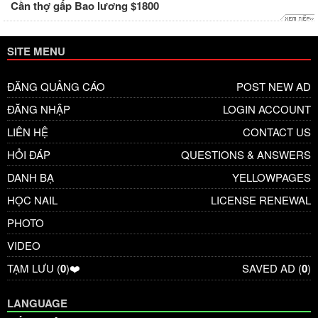
Cần thợ gấp Bao lương $1800
SITE MENU
ĐĂNG QUẢNG CÁO
POST NEW AD
ĐĂNG NHẬP
LOGIN ACCOUNT
LIÊN HỆ
CONTACT US
HỎI ĐÁP
QUESTIONS & ANSWERS
DANH BẠ
YELLOWPAGES
HỌC NAIL
LICENSE RENEWAL
PHOTO
VIDEO
TẠM LƯU (
0
)❤️
SAVED AD (
0
)
LANGUAGE