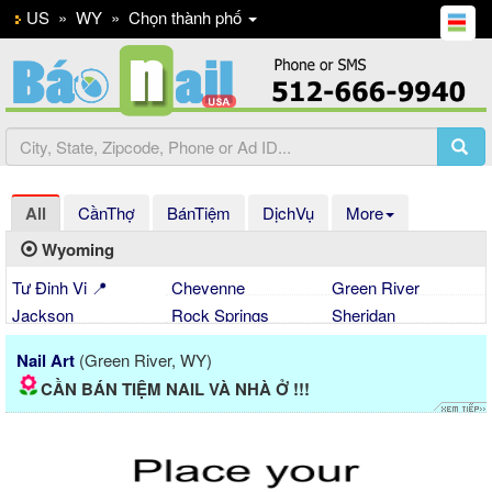
US
»
WY
»
Chọn thành phố
All
CầnThợ
BánTiệm
DịchVụ
More
Wyoming
Tự Định Vị 📍
Cheyenne
Green River
Jackson
Rock Springs
Sheridan
Nail Art
(Green River, WY)
CẦN BÁN TIỆM NAIL VÀ NHÀ Ở !!!