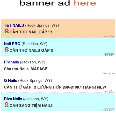
T&T NAILS
(Rock Springs, WY)
CẦN THỢ NAIL GẤP !!!
Nail PRO
(Sheridan, WY)
CẦN THỢ NAILS GẤP !!!
Pronails
(Jackson, WY)
Cần thợ Nails, MASAGE
Q Nails
(Rock Springs, WY)
CẦN THỢ GẤP !!! LƯƠNG HƠN $8K-$10K/THÁNG! NEW
Diva Nails
(Jackson, WY)
CẦN SANG TIỆM NAIL!!