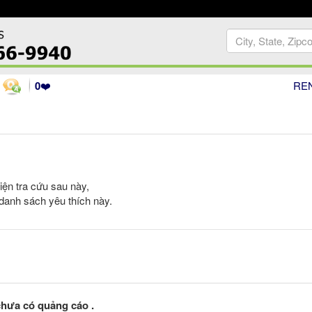
0
❤️
RE
iện tra cứu sau này,
danh sách yêu thích này.
hưa có quảng cáo .