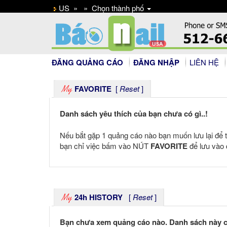
US
»
»
Chọn thành phố
ĐĂNG QUẢNG CÁO
ĐĂNG NHẬP
LIÊN HỆ
FAVORITE
[
Reset
]
Danh sách yêu thích của bạn chưa có gì..!
Nếu bắt gặp 1 quảng cáo nào bạn muốn lưu lại để t
bạn chỉ việc bấm vào NÚT
FAVORITE
để lưu vào 
24h HISTORY
[
Reset
]
Bạn chưa xem quảng cáo nào. Danh sách này c