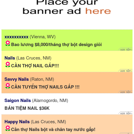
xxxxxxxxxx
(Vienna, WV)
Bao lương $8,000/tháng thợ bột design giỏi
Nails
(Las Cruces, NM)
CẦN THỢ NAIL GẤP!!!
Savvy Nails
(Raton, NM)
CẦN TUYỂN THỢ NAILS GẤP !!!
Saigon Nails
(Alamogordo, NM)
BÁN TIỆM NAIL $36K
Happy Nails
(Las Cruces, NM)
Cần thợ Nails bột và chân tay nước gấp!