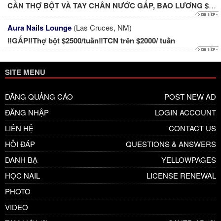
CẦN THỢ BỘT VÀ TAY CHÂN NƯỚC GẤP, BAO LƯƠNG $1400-$1600!
Aura Nails Lounge
(Las Cruces, NM)
‼️GẤP‼️Thợ bột $2500/tuần‼️TCN trên $2000/ tuần
SITE MENU
ĐĂNG QUẢNG CÁO
POST NEW AD
ĐĂNG NHẬP
LOGIN ACCOUNT
LIÊN HỆ
CONTACT US
HỎI ĐÁP
QUESTIONS & ANSWERS
DANH BẠ
YELLOWPAGES
HỌC NAIL
LICENSE RENEWAL
PHOTO
VIDEO