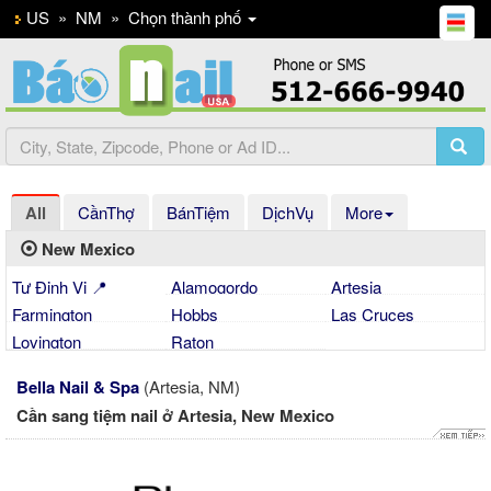
US
»
NM
»
Chọn thành phố
All
CầnThợ
BánTiệm
DịchVụ
More
New Mexico
Tự Định Vị 📍
Alamogordo
Artesia
Farmington
Hobbs
Las Cruces
Lovington
Raton
Bella Nail & Spa
(Artesia, NM)
Cần sang tiệm nail ở Artesia, New Mexico