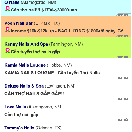
Q Nails
(Alamogordo, NM)
Cần thợ nail!!! $1700-$3000/tuan
Posh Nail Bar
(El Paso, TX)
Income $10k-$12k up - BAO LƯƠNG $1800+/6 ngày. Có chỗ...
Kenny Nails And Spa
(Farmington, NM)
Cần tuyển thợ nails gấp
Kamia Nails Lougne
(Hobbs, NM)
KAMIA NAILS LOUGNE - Cần tuyển Thợ Nails.
Deluxe Nails & Spa
(Lovington, NM)
CẦN THỢ NAILS GẤP GẤP!!
Love Nails
(Alamogordo, NM)
Cần thợ nail gấp
Tammy's Nails
(Odessa, TX)