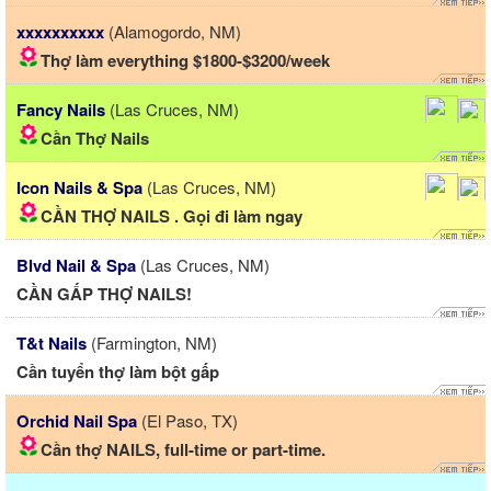
xxxxxxxxxx
(Alamogordo, NM)
Thợ làm everything $1800-$3200/week
Fancy Nails
(Las Cruces, NM)
Cần Thợ Nails
Icon Nails & Spa
(Las Cruces, NM)
CẦN THỢ NAILS . Gọi đi làm ngay
Blvd Nail & Spa
(Las Cruces, NM)
CẦN GẤP THỢ NAILS!
T&t Nails
(Farmington, NM)
Cần tuyển thợ làm bột gấp
Orchid Nail Spa
(El Paso, TX)
Cần thợ NAILS, full-time or part-time.