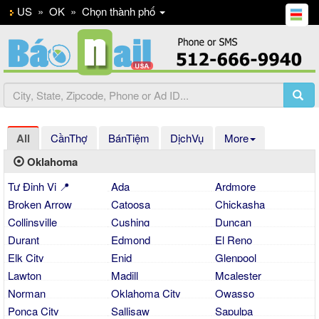
US
»
OK
»
Chọn thành phố
All
CầnThợ
BánTiệm
DịchVụ
More
Oklahoma
Tự Định Vị 📍
Ada
Ardmore
Broken Arrow
Catoosa
Chickasha
Collinsville
Cushing
Duncan
Durant
Edmond
El Reno
Elk City
Enid
Glenpool
Lawton
Madill
Mcalester
Norman
Oklahoma City
Owasso
Ponca City
Sallisaw
Sapulpa