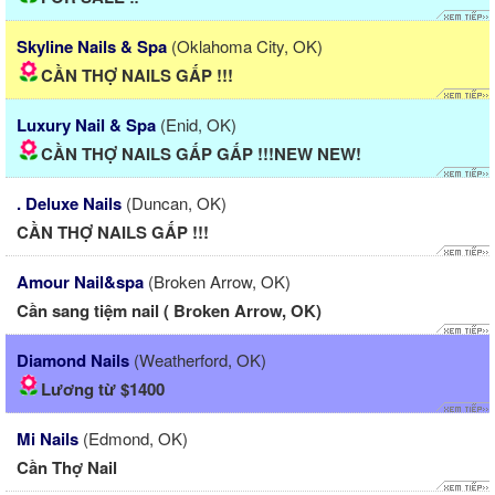
Skyline Nails & Spa
(Oklahoma City, OK)
CẦN THỢ NAILS GẤP !!!
Luxury Nail & Spa
(Enid, OK)
CẦN THỢ NAILS GẤP GẤP !!!NEW NEW!
. Deluxe Nails
(Duncan, OK)
CẦN THỢ NAILS GẤP !!!
Amour Nail&spa
(Broken Arrow, OK)
Cần sang tiệm nail ( Broken Arrow, OK)
Diamond Nails
(Weatherford, OK)
Lương từ $1400
Mi Nails
(Edmond, OK)
Cần Thợ Nail