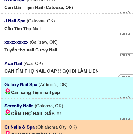
Cần Bán Tiệm Nail (Catoosa, Ok)
J Nail Spa
(Catoosa, OK)
Cần Tìm Thợ Nail
xxxxxxxxxx
(Sallisaw, OK)
Tuyển thợ nail Curvy Nail
Ada Nail
(Ada, OK)
CẦN TÌM THỢ NAIL GẤP !! GỌI ĐI LÀM LIỀN
Galaxy Nail Spa
(Ardmore, OK)
Cần sang Tiệm nail gấp
Serenity Nails
(Catoosa, OK)
CẦN THỢ NAIL GẤP. !!!
Ct Nails & Spa
(Oklahoma City, OK)