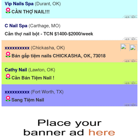
Vip Nails Spa
(Durant, OK)
CẦN THỢ NAIL!!!
C Nail Spa
(Carthage, MO)
Cần thợ nail bột - TCN $1400-$2000/week
xxxxxxxxxx
(Chickasha, OK)
Bán gấp tiệm nails CHICKASHA, OK, 73018
Cathy Nail
(Lawton, OK)
Cần Bán Tiệm Nail !
xxxxxxxxxx
(Fort Worth, TX)
Sang Tiệm Nail