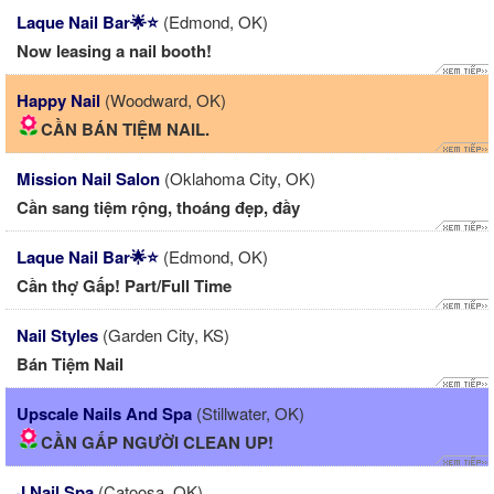
Laque Nail Bar🌟⭐️
(Edmond, OK)
Now leasing a nail booth!
Happy Nail
(Woodward, OK)
CẦN BÁN TIỆM NAIL.
Mission Nail Salon
(Oklahoma City, OK)
Cần sang tiệm rộng, thoáng đẹp, đầy
Laque Nail Bar🌟⭐️
(Edmond, OK)
️Cần thợ Gấp! Part/Full Time ️
Nail Styles
(Garden City, KS)
Bán Tiệm Nail
Upscale Nails And Spa
(Stillwater, OK)
CẦN GẤP NGƯỜI CLEAN UP!
J Nail Spa
(Catoosa, OK)