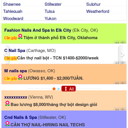
Shawnee
Stillwater
Sulphur
Tahlequah
Tulsa
Weatherford
Woodward
Yukon
Previous
Ne
ils And Spa In Elk City
(Elk City, OK)
Ntv Beauty
Tiệm ở thành phố Elk City, Oklahoma
C
a
(Carthage, MO)
C Nail Spa
 thợ nail bột - TCN $1400-$2000/week
Cần 
a
(Owasso, OK)
M nails spa
LƯƠNG $1,400 - $2,000/TUẦN.
L
All
xxxxxxxxxx
(Vienna, WV)
Bao lương $8,000/tháng thợ bột design giỏi
Cnd Nails & Spa
(Stillwater, OK)
CẦN THỢ NAIL-HIRING NAIL TECHS