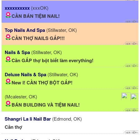
xxxxxxxxxx
(xxxOK)
CẦN BÁN TIỆM NAIL!
Top Nails And Spa
(Stillwater, OK)
CẦN THỢ NAILS GẤP!!!
Nails & Spa
(Stillwater, OK)
Cần GẤP thợ bột biết làm everything!
Deluxe Nails & Spa
(Stillwater, OK)
New I! CẦN THỢ BỘT GẤP!
(Mcalester, OK)
BÁN BUILDING VÀ TIỆM NAIL!
Shangri La Ii Nail Bar
(Edmond, OK)
Cần thợ