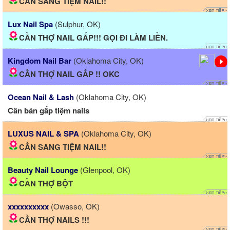
CẦN SANG TIỆM NAIL!!
Lux Nail Spa
(Sulphur, OK)
CẦN THỢ NAIL GẤP!!! GỌI ĐI LÀM LIỀN.
Kingdom Nail Bar
(Oklahoma City, OK)
CẦN THỢ NAIL GẤP !! OKC
Ocean Nail & Lash
(Oklahoma City, OK)
Cần bán gấp tiệm nails
LUXUS NAIL & SPA
(Oklahoma City, OK)
CẦN SANG TIỆM NAIL!!
Beauty Nail Lounge
(Glenpool, OK)
CẦN THỢ BỘT
xxxxxxxxxx
(Owasso, OK)
CẦN THỢ NAILS !!!