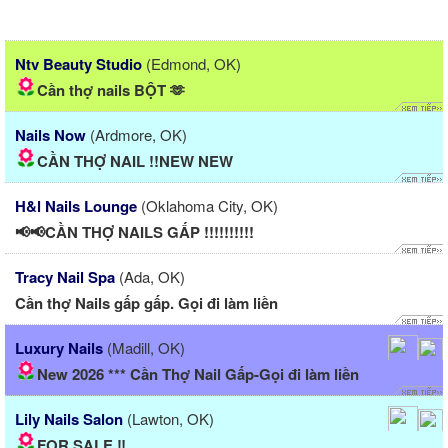
Ntv Beauty Studio
(Edmond, OK)
Cần thợ nails BỘT 🫶
Nails Now
(Ardmore, OK)
CẦN THỢ NAIL !!NEW NEW
H&l Nails Lounge
(Oklahoma City, OK)
📢📢CẦN THỢ NAILS GẤP !!!!!!!!!!
Tracy Nail Spa
(Ada, OK)
Cần thợ Nails gấp gấp. Gọi đi làm liền
Luxury Nails
(Madill, OK)
New 2026 *** Cần Thợ Nail Gấp-Gọi đi làm liền
Lily Nails Salon
(Lawton, OK)
FOR SALE ‼️