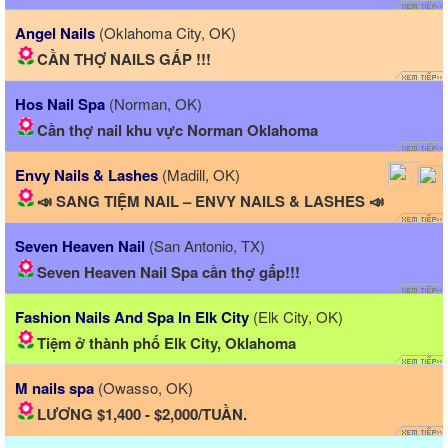
Angel Nails
(Oklahoma City, OK)
CẦN THỢ NAILS GẤP !!!
Hos Nail Spa
(Norman, OK)
Cần thợ nail khu vực Norman Oklahoma
Envy Nails & Lashes
(Madill, OK)
📣 SANG TIỆM NAIL – ENVY NAILS & LASHES 📣
Seven Heaven Nail
(San Antonio, TX)
Seven Heaven Nail Spa cần thợ gấp!!!
Fashion Nails And Spa In Elk City
(Elk City, OK)
Tiệm ở thành phố Elk City, Oklahoma
M nails spa
(Owasso, OK)
LƯƠNG $1,400 - $2,000/TUẦN.