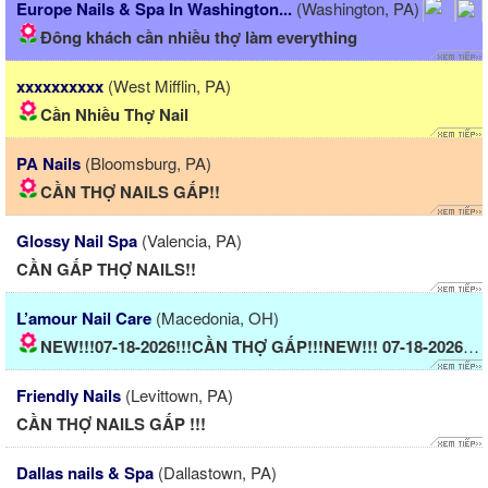
Europe Nails & Spa In Washington...
(Washington, PA)
Đông khách cần nhiều thợ làm everything
xxxxxxxxxx
(West Mifflin, PA)
Cần Nhiều Thợ Nail
PA Nails
(Bloomsburg, PA)
CẦN THỢ NAILS GẤP!!
Glossy Nail Spa
(Valencia, PA)
CẦN GẤP THỢ NAILS!!
L’amour Nail Care
(Macedonia, OH)
NEW!!!07-18-2026!!!CẦN THỢ GẤP!!!NEW!!! 07-18-2026!!!!!!!!!!
Friendly Nails
(Levittown, PA)
CẦN THỢ NAILS GẤP !!!
Dallas nails & Spa
(Dallastown, PA)