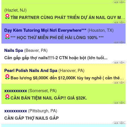
(Hazlet, NJ)
TÌM PARTNER CÙNG PHÁT TRIỂN DỰ ÁN NAIL QUY MÔ LỚN!
Dạy Kèm Tutoring Mọi Nơi Everywhere***
(Houston, TX)
*** HỌC THỬ MIỄN PHÍ ĐỂ HÀI LÒNG 100% ***
Nails Spa
(Beaver, PA)
Cần gấp gấp thợ nails!!!1-2 CTN hoặc bột (lớn tuổi...
Pearl Polish Nails And Spa
(Hanover, PA)
Bao lương $8,000K đến $12,000K tùy tay nghề ( cần thêm...
xxxxxxxxxx
(Somerset, PA)
CẦN BÁN TIỆM NAIL GẤP!! GIÁ $32K.
xxxxxxxxxx
(Pittsburgh, PA)
CẦN GẤP THỢ NAILS GẤP