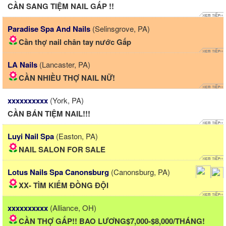
CẦN SANG TIỆM NAIL GẤP !!
Paradise Spa And Nails
(Selinsgrove, PA)
Cần thợ nail chân tay nước Gấp
LA Nails
(Lancaster, PA)
CẦN NHIỀU THỢ NAIL NỮ!
xxxxxxxxxx
(York, PA)
CẦN BÁN TIỆM NAIL!!!
Luyi Nail Spa
(Easton, PA)
NAIL SALON FOR SALE
Lotus Nails Spa Canonsburg
(Canonsburg, PA)
XX- TÌM KIẾM ĐỒNG ĐỘI
xxxxxxxxxx
(Alliance, OH)
CẦN THỢ GẤP!! BAO LƯƠNG$7,000-$8,000/THÁNG!