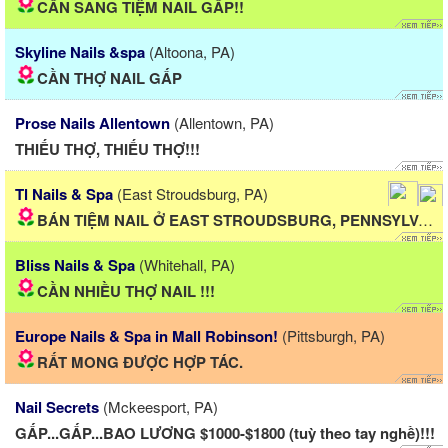
CẦN SANG TIỆM NAIL GẤP!!
Skyline Nails &spa
(Altoona, PA)
CẦN THỢ NAIL GẤP
Prose Nails Allentown
(Allentown, PA)
THIẾU THỢ, THIẾU THỢ!!!
Tl Nails & Spa
(East Stroudsburg, PA)
BÁN TIỆM NAIL Ở EAST STROUDSBURG, PENNSYLVANIA
Bliss Nails & Spa
(Whitehall, PA)
CẦN NHIỀU THỢ NAIL !!!
Europe Nails & Spa in Mall Robinson!
(Pittsburgh, PA)
RẤT MONG ĐƯỢC HỢP TÁC.
Nail Secrets
(Mckeesport, PA)
GẤP...GẤP...BAO LƯƠNG $1000-$1800 (tuỳ theo tay nghề)!!!