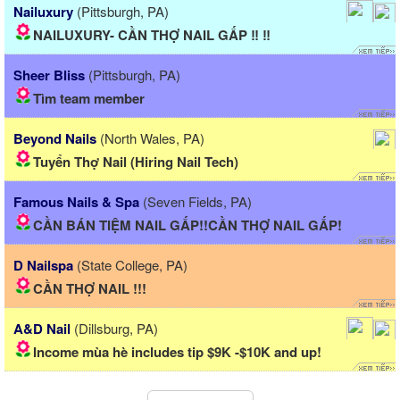
Nailuxury
(Pittsburgh, PA)
NAILUXURY- CẦN THỢ NAIL GẤP ‼️ ‼️
Sheer Bliss
(Pittsburgh, PA)
Tìm team member
Beyond Nails
(North Wales, PA)
Tuyển Thợ Nail (Hiring Nail Tech)
Famous Nails & Spa
(Seven Fields, PA)
CẦN BÁN TIỆM NAIL GẤP!!CẦN THỢ NAIL GẤP!
D Nailspa
(State College, PA)
CẦN THỢ NAIL !!!
A&D Nail
(Dillsburg, PA)
Income mùa hè includes tip $9K -$10K and up!