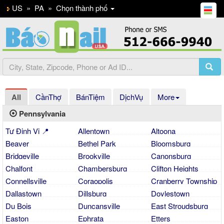
US
»
PA
»
Chọn thành phố
All
CầnThợ
BánTiệm
DịchVụ
More
Pennsylvania
Tự Định Vị 📍
Allentown
Altoona
Beaver
Bethel Park
Bloomsburg
Bridgeville
Brookville
Canonsburg
Chalfont
Chambersburg
Clifton Heights
Connellsville
Coraopolis
Cranberry Township
Dallastown
Dillsburg
Doylestown
Du Bois
Duncansville
East Stroudsburg
Easton
Ephrata
Etters