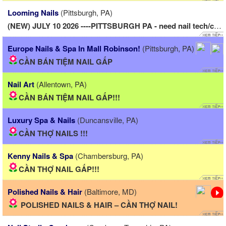
Looming Nails
(Pittsburgh, PA)
(NEW) JULY 10 2026 ----PITTSBURGH PA - need nail tech/cần...
Europe Nails & Spa In Mall Robinson!
(Pittsburgh, PA)
CẦN BÁN TIỆM NAIL GẤP
Nail Art
(Allentown, PA)
CẦN BÁN TIỆM NAIL GẤP!!!
Luxury Spa & Nails
(Duncansville, PA)
CẦN THỢ NAILS !!!
Kenny Nails & Spa
(Chambersburg, PA)
CẦN THỢ NAIL GẤP!!!
Polished Nails & Hair
(Baltimore, MD)
​ POLISHED NAILS & HAIR – CẦN THỢ NAIL!