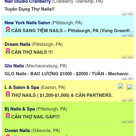
Nail Studio Cranberry
(Cranberry Township, PA)
Tuyển Dụng Thợ Nails!!
New York Nails Salon
(Pittsburgh, PA)
CẦN SANG TIỆM NAILS – Pittsburgh, PA (Vùng Greenfield)
Dream Nails
(Pittsburgh, PA)
CẦN THỢ NAILS !!!
Glo Nails
(Mechanicsburg, PA)
GLO Nails - BAO LƯƠNG $1000 - $2000 / TUẦN - Mechanicsburg...
L A Salon & Spa
(Easton, PA)
THỢ NAILS ( $1,200-$1,500) & CẦN PARTNERS.
Bj Nails & Spa
(Pittsburgh, PA)
CẦN THỢ NAIL GẤP!!!
Ocean Nails
(Gibsonia, PA)